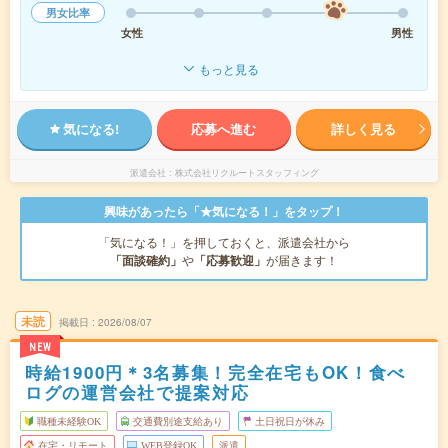
男女比率
女性
男性
もっと見る
気になる!
応募へ進む
詳しく見る
派遣会社
株式会社リクルートスタッフィング
興味があったら「★気になる！」をタップ！
「気になる！」を押しておくと、派遣会社から
「面談確約」
や
「応募歓迎」
が届きます！
未読
掲載日
2026/08/07
NEW
時給1900円＊3名募集！完全在宅もOK！食べ
ログの運営会社で提案対応
職種未経験OK
交通費別途支給あり
土日祝日が休み
在宅・リモート
WEB登録OK
派遣