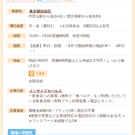
東京都渋谷区
勤務地
代官山駅から徒歩4分／恵比寿駅から徒歩8分
月～金（週5日） ※土日祝休み #週3日以上在宅
曜日頻度
10:00～19:00(実働8時間 休憩1時間)
時間
【急募】即日～長期 ～8月で開始時期の相談OK！ ※即日
期間
～！
時給1900円 実働8時間超えたら時給2,375円！しっかり稼
時給
げる◎
交通費
全額支給
インサイドセールス
仕事内容
＊飲食店への架電→無料で「食べログ」をご利用いただいて
いる飲食店様へ有料プラン切替提案→電話とオンラ…
職種未経験OK / ブランクOK / 英語力不要
応募資格
●接客や営業などお客様対応＆電話対応のご経験がある方→
オフィスワーク未経験でもOK
職場の雰囲気