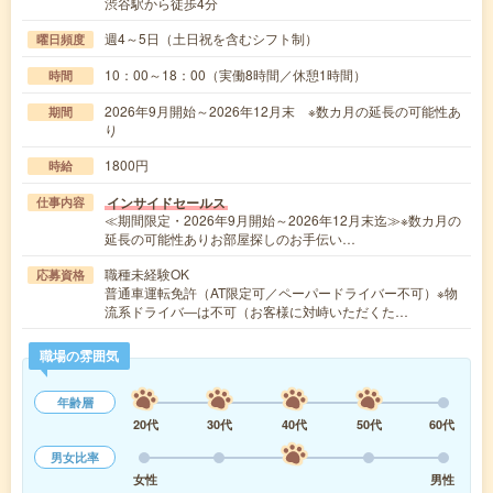
渋谷駅から徒歩4分
週4～5日（土日祝を含むシフト制）
曜日頻度
10：00～18：00（実働8時間／休憩1時間）
時間
2026年9月開始～2026年12月末 ※数カ月の延長の可能性あ
期間
り
1800円
時給
インサイドセールス
仕事内容
≪期間限定・2026年9月開始～2026年12月末迄≫※数カ月の
延長の可能性ありお部屋探しのお手伝い…
職種未経験OK
応募資格
普通車運転免許（AT限定可／ペーパードライバー不可）※物
流系ドライバ―は不可（お客様に対峙いただくた…
職場の雰囲気
年齢層
20代
30代
40代
50代
60代
男女比率
女性
男性