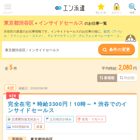
メニュー
気になる!
ログイン
検索
東京都渋谷区
×
インサイドセールス
のお仕事一覧
渋谷区の派遣のお仕事情報です。インサイドセールスのお仕事の他に、
販売（アパレ
ル・ファッション・コスメ）
、
テレマーケティング・テレフォンオペレーター・コー
ルセンター
、
窓口・ショールーム・カウンター受付
などを取り揃えています。さら
に、
短期
・
単発
などの期間や、
職種未経験OK
などのこだわり条件で絞り込んでいただ
条件の変更
けます。職種辞典：
インサイドセールスのお仕事とは？とは？
営業アシスタントのお
東京都渋谷区 / インサイドセールス
仕事とは？とは？
5
2,080
全
件
平均時給:
円
時給順
新着順
未読
掲載日
2026/08/08
NEW
完全在宅＊時給3300円！10時～＊渋谷でのイ
ンサイドセールス
交通費別途支給あり
土日祝日が休み
在宅・リモート
WEB登録OK
派遣
東京都渋谷区
勤務地