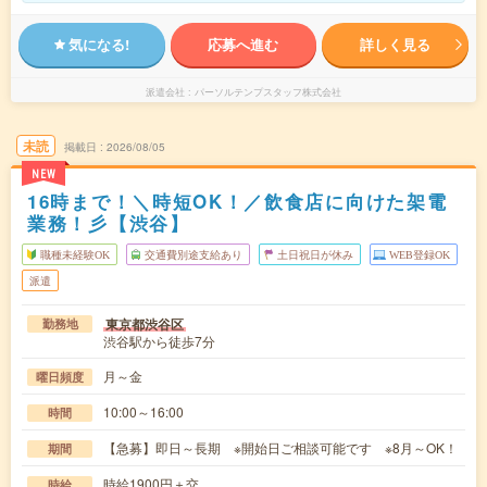
気になる!
応募へ進む
詳しく見る
派遣会社
パーソルテンプスタッフ株式会社
未読
掲載日
2026/08/05
NEW
16時まで！＼時短OK！／飲食店に向けた架電
業務！彡【渋谷】
職種未経験OK
交通費別途支給あり
土日祝日が休み
WEB登録OK
派遣
東京都渋谷区
勤務地
渋谷駅から徒歩7分
月～金
曜日頻度
10:00～16:00
時間
【急募】即日～長期 ※開始日ご相談可能です ※8月～OK！
期間
時給1900円＋交
時給