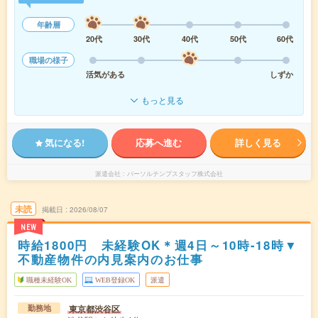
年齢層
20代
30代
40代
50代
60代
職場の様子
活気がある
しずか
もっと見る
気になる!
応募へ進む
詳しく見る
派遣会社
パーソルテンプスタッフ株式会社
未読
掲載日
2026/08/07
NEW
時給1800円 未経験OK＊週4日～10時-18時▼
不動産物件の内見案内のお仕事
職種未経験OK
WEB登録OK
派遣
東京都渋谷区
勤務地