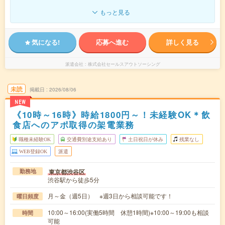
もっと見る
気になる!
応募へ進む
詳しく見る
派遣会社
株式会社セールスアウトソーシング
未読
掲載日
2026/08/06
NEW
《10時～16時》時給1800円～！未経験OK＊飲
食店へのアポ取得の架電業務
職種未経験OK
交通費別途支給あり
土日祝日が休み
残業なし
WEB登録OK
派遣
東京都渋谷区
勤務地
渋谷駅から徒歩5分
月～金（週5日） ※週3日から相談可能です！
曜日頻度
10:00～16:00(実働5時間 休憩1時間)※10:00～19:00も相談
時間
可能