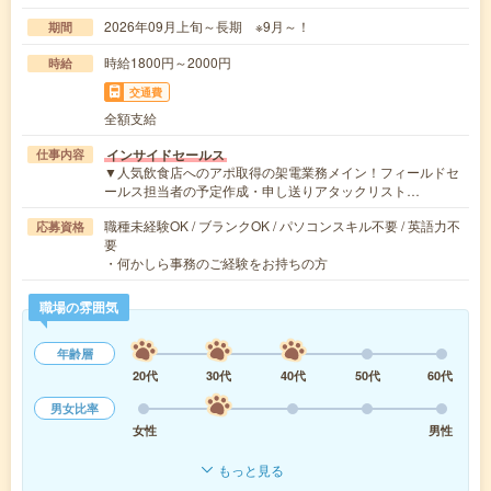
2026年09月上旬～長期 ※9月～！
期間
時給1800円～2000円
時給
交通費
全額支給
インサイドセールス
仕事内容
▼人気飲食店へのアポ取得の架電業務メイン！フィールドセ
ールス担当者の予定作成・申し送りアタックリスト…
職種未経験OK / ブランクOK / パソコンスキル不要 / 英語力不
応募資格
要
・何かしら事務のご経験をお持ちの方
職場の雰囲気
年齢層
20代
30代
40代
50代
60代
男女比率
女性
男性
もっと見る