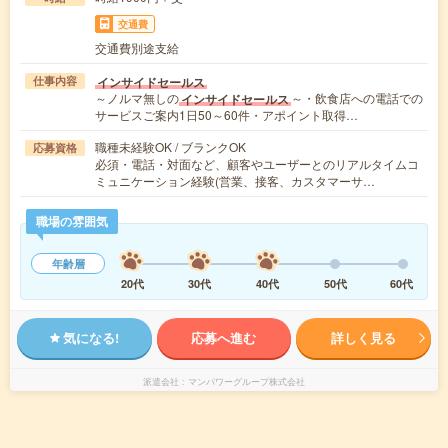
交通費
交通費別途支給
インサイドセールス
仕事内容
～ノルマ無しの
～・飲食店への電話での
インサイドセールス
サービスご案内1日50～60件・アポイント取得…
職種未経験OK / ブランクOK
応募資格
必須・電話・対面など、顧客やユーザーとのリアルタイムコ
ミュニケーション経験(営業、接客、カスタマーサ…
職場の雰囲気
年齢層
20代
30代
40代
50代
60代
気になる!
応募へ進む
詳しく見る
派遣会社
マンパワーグループ株式会社