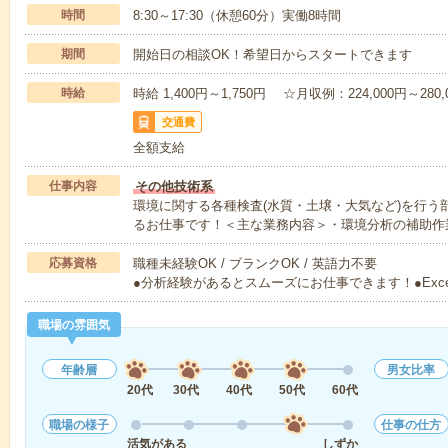
時間
8:30～17:30（休憩60分）実働8時間
期間
開始日の相談OK！希望日からスタートできます
時給
時給 1,400円～1,750円 ☆月収例：224,000円～28
交通費
全額支給
仕事内容
その他技術系
環境に関する各種検査(水質・土壌・大気など)を行う
るお仕事です！＜主な業務内容＞・環境分析の補助作
応募資格
職種未経験OK / ブランクOK / 英語力不要
●分析経験があるとスムーズにお仕事できます！●Exce
職場の雰囲気
年齢層
男女比率
20代
30代
40代
50代
60代
職場の様子
仕事の仕方
活気がある
しずか