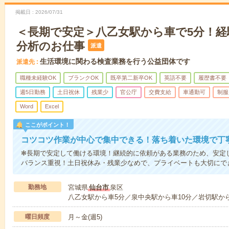
掲載日
2026/07/31
＜長期で安定＞八乙女駅から車で5分！経
分析のお仕事
派遣
生活環境に関わる検査業務を行う公益団体です
派遣先
職種未経験OK
ブランクOK
既卒第二新卒OK
英語不要
履歴書不要
週5日勤務
土日祝休
残業少
官公庁
交費支給
車通勤可
制服
Word
Excel
ここがポイント！
コツコツ作業が中心で集中できる！落ち着いた環境で丁
✻長期で安定して働ける環境！継続的に依頼がある業務のため、安定
バランス重視！土日祝休み・残業少なめで、プライベートも大切にで
勤務地
宮城県
仙台市
泉区
八乙女駅から車5分／泉中央駅から車10分／岩切駅から
曜日頻度
月～金(週5)