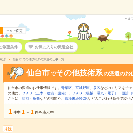
ヘル
エリア変更
た希望条件
お気に入りの派遣会社
技術系
仙台市 その他技術系の派遣の仕事一覧
仙台市
その他技術系
で
の派遣のお
仙台市の派遣のお仕事情報です。
青葉区
、
宮城野区
、
泉区
などのエリアをチェ
の他に、
ＣＡＤ（土木・建築・設備）
、
ＣＡＤ（機械・電気・電子）
、
設計（
さらに、
短期
・
単発
などの期間や、
職種未経験OK
などのこだわり条件で絞り
1
1
1
件中
～
件を表示中
未読