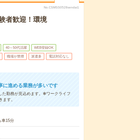
No.CSMSS0528sendai1
験者歓迎！環境
40～50代活躍
WEB登録OK
職場が禁煙
派遣多
電話対応なし
寧に進める業務が多いです
した勤務が見込めます。✻ワークライフ
きます。
車15分