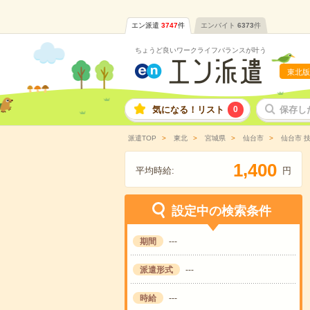
エン派遣
3747
件
エンバイト
6373
件
ちょうど良いワークライフバランスが叶う
東北版
気になる！リスト
0
保存し
派遣TOP
東北
宮城県
仙台市
仙台市 
,
1
4
0
0
平均時給:
円
設定中の検索条件
期間
---
派遣形式
---
時給
---