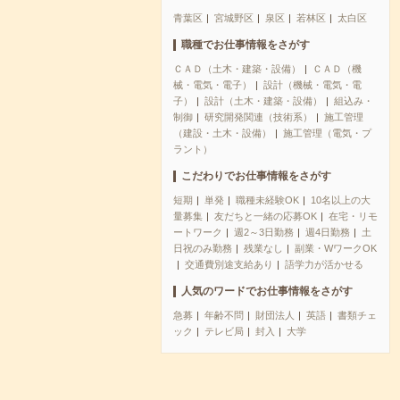
青葉区
宮城野区
泉区
若林区
太白区
職種でお仕事情報をさがす
ＣＡＤ（土木・建築・設備）
ＣＡＤ（機
械・電気・電子）
設計（機械・電気・電
子）
設計（土木・建築・設備）
組込み・
制御
研究開発関連（技術系）
施工管理
（建設・土木・設備）
施工管理（電気・プ
ラント）
こだわりでお仕事情報をさがす
短期
単発
職種未経験OK
10名以上の大
量募集
友だちと一緒の応募OK
在宅・リモ
ートワーク
週2～3日勤務
週4日勤務
土
日祝のみ勤務
残業なし
副業・WワークOK
交通費別途支給あり
語学力が活かせる
人気のワードでお仕事情報をさがす
急募
年齢不問
財団法人
英語
書類チェ
ック
テレビ局
封入
大学