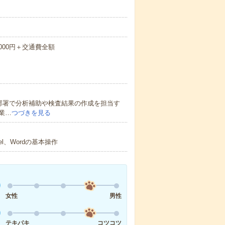
0,000円＋交通費全額
部署で分析補助や検査結果の作成を担当す
業…
つづきを見る
l、Wordの基本操作
女性
男性
テキパキ
コツコツ