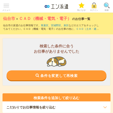
メニュー
気になる!
ログイン
検索
仙台市
×
ＣＡＤ（機械・電気・電子）
のお仕事一覧
仙台市の派遣のお仕事情報です。
青葉区
、
宮城野区
、
泉区
などのエリアをチェックし
てみてください。ＣＡＤ（機械・電気・電子）のお仕事の他に、
ＣＡＤ（土木・建
築・設備）
、
その他技術系
、
設計（機械・電気・電子）
などを取り揃えています。さ
らに、
短期
・
単発
などの期間や、
職種未経験OK
などのこだわり条件で絞り込んでいた
だけます。職種辞典：
ＣＡＤ（機械・電気・電子）のお仕事とは？とは？
検索した条件に合う
お仕事がありませんでした
条件を変更して再検索
検索条件を追加して絞り込む
こだわり
でお仕事情報を絞り込む