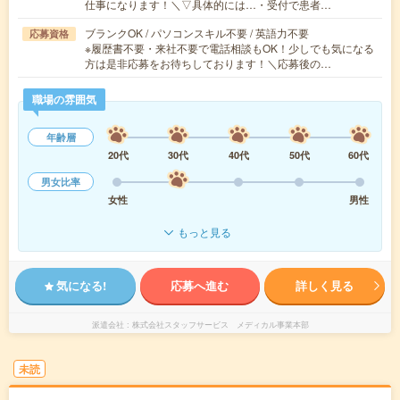
仕事になります！＼▽具体的には…・受付で患者…
ブランクOK / パソコンスキル不要 / 英語力不要
応募資格
※履歴書不要・来社不要で電話相談もOK！少しでも気になる
方は是非応募をお待ちしております！＼応募後の…
職場の雰囲気
年齢層
20代
30代
40代
50代
60代
男女比率
女性
男性
もっと見る
気になる!
応募へ進む
詳しく見る
派遣会社
株式会社スタッフサービス メディカル事業本部
未読