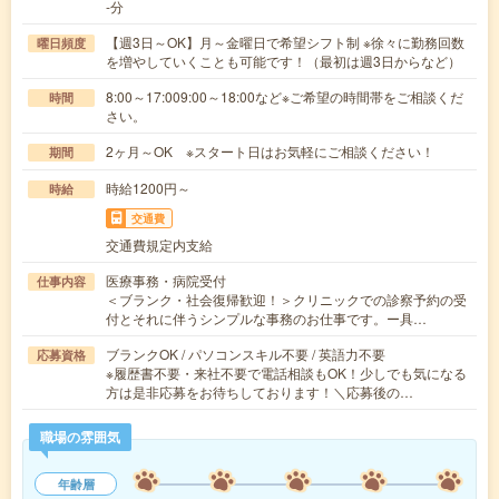
-分
【週3日～OK】月～金曜日で希望シフト制 ※徐々に勤務回数
曜日頻度
を増やしていくことも可能です！（最初は週3日からなど）
8:00～17:009:00～18:00など※ご希望の時間帯をご相談くだ
時間
さい。
2ヶ月～OK ※スタート日はお気軽にご相談ください！
期間
時給1200円～
時給
交通費
交通費規定内支給
医療事務・病院受付
仕事内容
＜ブランク・社会復帰歓迎！＞クリニックでの診察予約の受
付とそれに伴うシンプルな事務のお仕事です。ー具…
ブランクOK / パソコンスキル不要 / 英語力不要
応募資格
※履歴書不要・来社不要で電話相談もOK！少しでも気になる
方は是非応募をお待ちしております！＼応募後の…
職場の雰囲気
年齢層