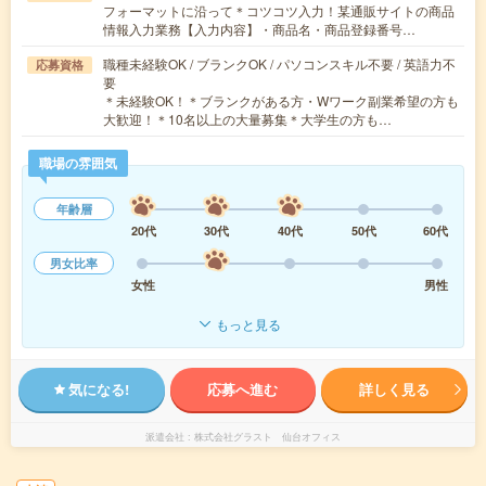
フォーマットに沿って＊コツコツ入力！某通販サイトの商品
情報入力業務【入力内容】・商品名・商品登録番号…
職種未経験OK / ブランクOK / パソコンスキル不要 / 英語力不
応募資格
要
＊未経験OK！＊ブランクがある方・Wワーク副業希望の方も
大歓迎！＊10名以上の大量募集＊大学生の方も…
職場の雰囲気
年齢層
20代
30代
40代
50代
60代
男女比率
女性
男性
もっと見る
気になる!
応募へ進む
詳しく見る
派遣会社
株式会社グラスト 仙台オフィス