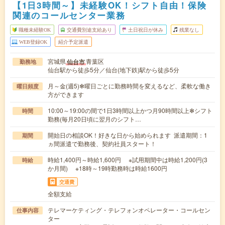
【1日3時間～】未経験OK！シフト自由！保険
関連のコールセンター業務
職種未経験OK
交通費別途支給あり
土日祝日が休み
残業なし
WEB登録OK
紹介予定派遣
宮城県
青葉区
仙台市
勤務地
仙台駅から徒歩5分／仙台(地下鉄)駅から徒歩5分
月～金(週5)✻曜日ごとに勤務時間を変えるなど、柔軟な働き
曜日頻度
方ができます
10:00～19:00の間で1日3時間以上かつ月90時間以上✻シフト
時間
勤務(毎月20日頃に翌月のシフト…
開始日の相談OK！好きな日から始められます 派遣期間：1
期間
ヵ間派遣で勤務後、契約社員スタート！
時給1,400円～時給1,600円 ※試用期間中は時給1,200円(3
時給
か月間) ※18時～19時勤務時は時給1600円
交通費
全額支給
テレマーケティング・テレフォンオペレーター・コールセン
仕事内容
ター