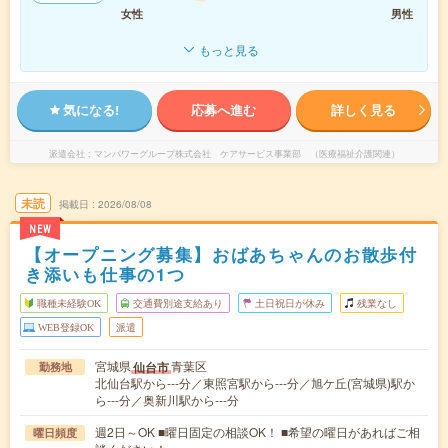
女性
男性
もっと見る
気になる!
応募へ進む
詳しく見る
派遣会社
マンパワーグループ株式会社 ケアサービス事業部 （医療福祉介護関連）
未読
掲載日
2026/08/08
NEW
【オープニング募集】おばあちゃんのお散歩付
き添いも仕事の1つ
職種未経験OK
交通費別途支給あり
土日祝日が休み
残業なし
WEB登録OK
派遣
宮城県
青葉区
仙台市
勤務地
北仙台駅から---分／東照宮駅から---分／旭ケ丘(宮城県)駅か
ら---分／奥新川駅から---分
週2日～OK ■曜日固定の相談OK！ ■希望の曜日があればご相
曜日頻度