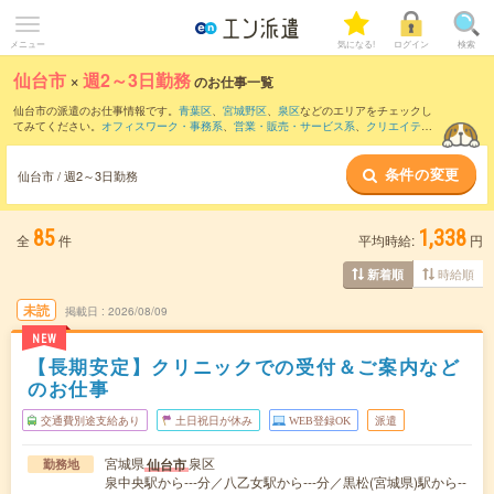
メニュー
気になる!
ログイン
検索
仙台市
×
週2～3日勤務
のお仕事一覧
仙台市の派遣のお仕事情報です。
青葉区
、
宮城野区
、
泉区
などのエリアをチェックし
てみてください。
オフィスワーク・事務系
、
営業・販売・サービス系
、
クリエイティ
ブ系
などのお仕事を取り揃えています。週2～3日勤務の条件の他に、
交通費別途支給
あり
、
職種未経験OK
、
友だちと一緒の応募OK
などのこだわり条件も取り揃えていま
条件の変更
す。
仙台市 / 週2～3日勤務
85
1,338
全
件
平均時給:
円
時給順
新着順
未読
掲載日
2026/08/09
NEW
【長期安定】クリニックでの受付＆ご案内など
のお仕事
交通費別途支給あり
土日祝日が休み
WEB登録OK
派遣
宮城県
泉区
仙台市
勤務地
泉中央駅から---分／八乙女駅から---分／黒松(宮城県)駅から--