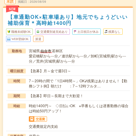
未読
掲載日
2026/08/09
NEW
【車通勤OK×駐車場あり】地元でちょうどいい
補助保育＊高時給1400円
職種未経験OK
交通費別途支給あり
土日祝日が休み
残業なし
WEB登録OK
派遣
宮城県
若林区
仙台市
勤務地
愛宕橋駅から---分／連坊駅から---分／卸町(宮城県)駅から---
分／荒井(宮城県)駅から---分
【急募】月～金で週3日～
曜日頻度
7～20時の間で「1日4時間～」OK♪残業はありません！【勤
時間
務シフト例】朝だけ ：7～12時フルタ…
【急募】即日～長期まで大歓迎！
期間
時給1400円～ ◇日払いOK ※早番もしくは遅番勤務の場合
時給
は時給50円アップ！
交通費
交通費規定内支給
保育士