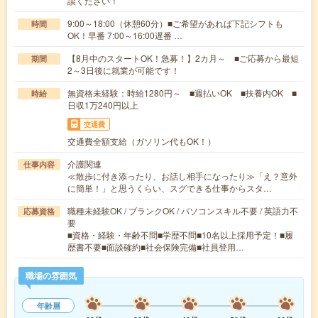
談ください！
9:00～18:00（休憩60分）■ご希望があれば下記シフトも
時間
OK！早番 7:00～16:00遅番 …
【8月中のスタートOK！急募！】2カ月～ ■ご応募から最短
期間
2～3日後に就業が可能です！
無資格未経験：時給1280円～ ■週払いOK ■扶養内OK ■
時給
日収1万240円以上
交通費
交通費全額支給（ガソリン代もOK！）
介護関連
仕事内容
≪散歩に付き添ったり、お話し相手になったり≫「え？意外
に簡単！」と思うくらい、スグできる仕事からスタ…
職種未経験OK / ブランクOK / パソコンスキル不要 / 英語力不
応募資格
要
■資格・経験・年齢不問■学歴不問■10名以上採用予定！■履
歴書不要■面談確約■社会保険完備■社員登用…
職場の雰囲気
年齢層