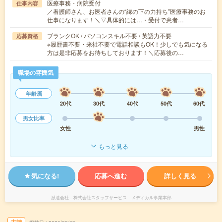
医療事務・病院受付
仕事内容
／看護師さん、お医者さんの“縁の下の力持ち”医療事務のお
仕事になります！＼▽具体的には…・受付で患者…
ブランクOK / パソコンスキル不要 / 英語力不要
応募資格
※履歴書不要・来社不要で電話相談もOK！少しでも気になる
方は是非応募をお待ちしております！＼応募後の…
職場の雰囲気
年齢層
20代
30代
40代
50代
60代
男女比率
女性
男性
もっと見る
気になる!
応募へ進む
詳しく見る
派遣会社
株式会社スタッフサービス メディカル事業本部
未読