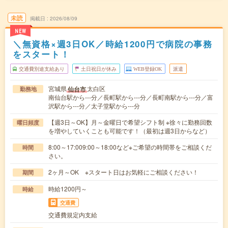
未読
掲載日
2026/08/09
NEW
＼無資格×週3日OK／時給1200円で病院の事務
をスタート！
交通費別途支給あり
土日祝日が休み
WEB登録OK
派遣
宮城県
太白区
仙台市
勤務地
南仙台駅から---分／長町駅から---分／長町南駅から---分／富
沢駅から---分／太子堂駅から---分
【週3日～OK】月～金曜日で希望シフト制 ※徐々に勤務回数
曜日頻度
を増やしていくことも可能です！（最初は週3日からなど）
8:00～17:009:00～18:00など※ご希望の時間帯をご相談くだ
時間
さい。
2ヶ月～OK ※スタート日はお気軽にご相談ください！
期間
時給1200円～
時給
交通費
交通費規定内支給