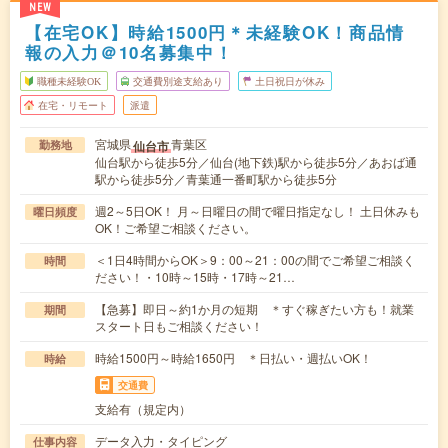
NEW
【在宅OK】時給1500円＊未経験OK！商品情
報の入力＠10名募集中！
職種未経験OK
交通費別途支給あり
土日祝日が休み
在宅・リモート
派遣
宮城県
青葉区
仙台市
勤務地
仙台駅から徒歩5分／仙台(地下鉄)駅から徒歩5分／あおば通
駅から徒歩5分／青葉通一番町駅から徒歩5分
週2～5日OK！ 月～日曜日の間で曜日指定なし！ 土日休みも
曜日頻度
OK！ご希望ご相談ください。
＜1日4時間からOK＞9：00～21：00の間でご希望ご相談く
時間
ださい！・10時～15時・17時～21…
【急募】即日～約1か月の短期 ＊すぐ稼ぎたい方も！就業
期間
スタート日もご相談ください！
時給1500円～時給1650円 ＊日払い・週払いOK！
時給
交通費
支給有（規定内）
データ入力・タイピング
仕事内容