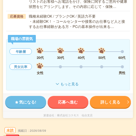
リストのお客様へお電話をかけ、保険に関するご意向や健康
状態をヒアリングします。その内容に応じて・保険…
職種未経験OK / ブランクOK / 英語力不要
応募資格
・未経験OK！・コールセンターや接客のお仕事など人と接
するお仕事経験がある方・PCの基本操作が出来る…
職場の雰囲気
年齢層
20代
30代
40代
50代
60代
男女比率
女性
男性
もっと見る
気になる!
応募へ進む
詳しく見る
派遣会社
株式会社コスモス 仙台支店
未読
掲載日
2026/08/09