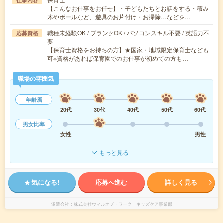
仕事内容
【こんなお仕事をお任せ】・子どもたちとお話をする・積み
木やボールなど、遊具のお片付け・お掃除…などを…
職種未経験OK / ブランクOK / パソコンスキル不要 / 英語力不
応募資格
要
【保育士資格をお持ちの方】★国家・地域限定保育士なども
可※資格があれば保育園でのお仕事が初めての方も…
職場の雰囲気
年齢層
20代
30代
40代
50代
60代
男女比率
女性
男性
もっと見る
気になる!
応募へ進む
詳しく見る
派遣会社
株式会社ウィルオブ・ワーク キッズケア事業部