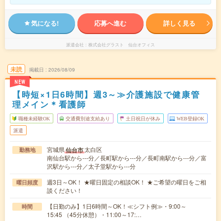
気になる!
応募へ進む
詳しく見る
派遣会社
株式会社グラスト 仙台オフィス
未読
掲載日
2026/08/09
NEW
【時短×1日6時間】週3～≫介護施設で健康管
理メイン＊看護師
職種未経験OK
交通費別途支給あり
土日祝日が休み
WEB登録OK
派遣
宮城県
太白区
仙台市
勤務地
南仙台駅から---分／長町駅から---分／長町南駅から---分／富
沢駅から---分／太子堂駅から---分
週3日～OK！ ★曜日固定の相談OK！ ★ご希望の曜日をご相
曜日頻度
談ください！
【日勤のみ】1日6時間～OK！≪シフト例≫・9:00～
時間
15:45 （45分休憩）・11:00～17:…