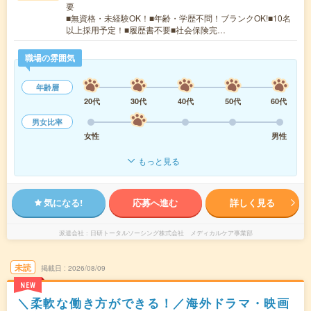
要
■無資格・未経験OK！■年齢・学歴不問！ブランクOK!■10名
以上採用予定！■履歴書不要■社会保険完…
職場の雰囲気
年齢層
20代
30代
40代
50代
60代
男女比率
女性
男性
もっと見る
気になる!
応募へ進む
詳しく見る
派遣会社
日研トータルソーシング株式会社 メディカルケア事業部
未読
掲載日
2026/08/09
NEW
＼柔軟な働き方ができる！／海外ドラマ・映画