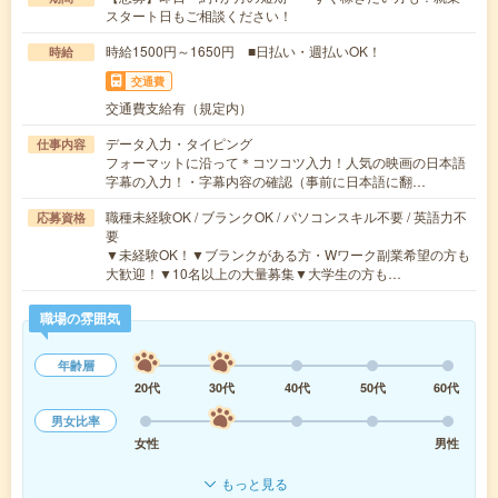
スタート日もご相談ください！
時給1500円～1650円 ■日払い・週払いOK！
時給
交通費
交通費支給有（規定内）
データ入力・タイピング
仕事内容
フォーマットに沿って＊コツコツ入力！人気の映画の日本語
字幕の入力！・字幕内容の確認（事前に日本語に翻…
職種未経験OK / ブランクOK / パソコンスキル不要 / 英語力不
応募資格
要
▼未経験OK！▼ブランクがある方・Wワーク副業希望の方も
大歓迎！▼10名以上の大量募集▼大学生の方も…
職場の雰囲気
年齢層
20代
30代
40代
50代
60代
男女比率
女性
男性
もっと見る