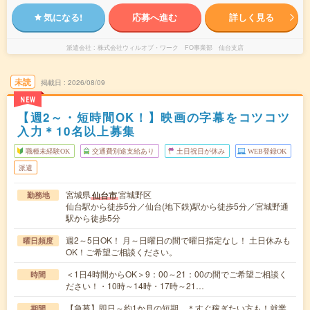
気になる!
応募へ進む
詳しく見る
派遣会社
株式会社ウィルオブ・ワーク FO事業部 仙台支店
未読
掲載日
2026/08/09
NEW
【週2～・短時間OK！】映画の字幕をコツコツ
入力＊10名以上募集
職種未経験OK
交通費別途支給あり
土日祝日が休み
WEB登録OK
派遣
宮城県
宮城野区
仙台市
勤務地
仙台駅から徒歩5分／仙台(地下鉄)駅から徒歩5分／宮城野通
駅から徒歩5分
週2～5日OK！ 月～日曜日の間で曜日指定なし！ 土日休みも
曜日頻度
OK！ご希望ご相談ください。
＜1日4時間からOK＞9：00～21：00の間でご希望ご相談く
時間
ださい！・10時～14時・17時～21…
【急募】即日～約1か月の短期 ＊すぐ稼ぎたい方も！就業
期間