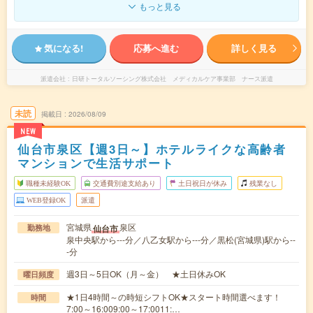
もっと見る
気になる!
応募へ進む
詳しく見る
派遣会社
日研トータルソーシング株式会社 メディカルケア事業部 ナース派遣
未読
掲載日
2026/08/09
NEW
仙台市泉区【週3日～】ホテルライクな高齢者
マンションで生活サポート
職種未経験OK
交通費別途支給あり
土日祝日が休み
残業なし
WEB登録OK
派遣
宮城県
泉区
仙台市
勤務地
泉中央駅から---分／八乙女駅から---分／黒松(宮城県)駅から--
-分
週3日～5日OK（月～金） ★土日休みOK
曜日頻度
★1日4時間～の時短シフトOK★スタート時間選べます！
時間
7:00～16:009:00～17:0011:…