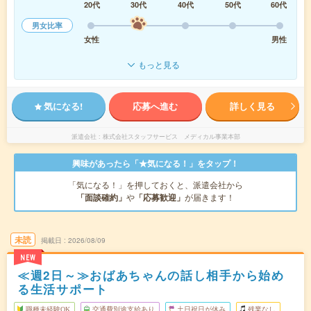
20代
30代
40代
50代
60代
男女比率
女性
男性
もっと見る
気になる!
応募へ進む
詳しく見る
派遣会社
株式会社スタッフサービス メディカル事業本部
興味があったら「★気になる！」をタップ！
「気になる！」を押しておくと、派遣会社から
「面談確約」
や
「応募歓迎」
が届きます！
未読
掲載日
2026/08/09
NEW
≪週2日～≫おばあちゃんの話し相手から始め
る生活サポート
職種未経験OK
交通費別途支給あり
土日祝日が休み
残業なし