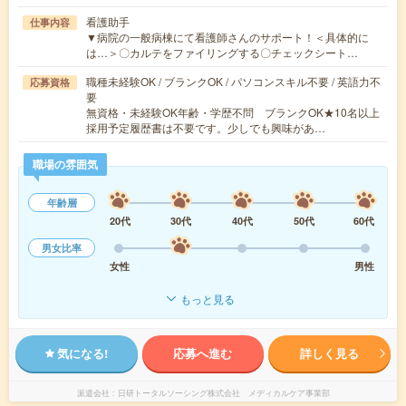
看護助手
仕事内容
▼病院の一般病棟にて看護師さんのサポート！＜具体的に
は…＞〇カルテをファイリングする〇チェックシート…
職種未経験OK / ブランクOK / パソコンスキル不要 / 英語力不
応募資格
要
無資格・未経験OK年齢・学歴不問 ブランクOK★10名以上
採用予定履歴書は不要です。少しでも興味があ…
職場の雰囲気
年齢層
20代
30代
40代
50代
60代
男女比率
女性
男性
もっと見る
気になる!
応募へ進む
詳しく見る
派遣会社
日研トータルソーシング株式会社 メディカルケア事業部