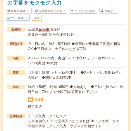
の字幕をモクモク入力
職種未経験OK
交通費別途支給あり
土日祝日が休み
残業なし
WEB登録OK
派遣
宮城県
青葉区
仙台市
勤務地
青葉通一番町駅から徒歩10分
月～日の内、週3～5日勤務 ◆希望休や勤務曜日固定の相談
曜日頻度
OK ◆平日休み…土日休みなども可能
9:00～21:00の内、実働7～8h/休憩1h[シフト例]□9:00～
時間
17:00(実働7h/休憩1…
【お試し短期1ヶ月～勤務OK】 ◆3ヶ月くらい/長期勤務も
期間
大歓迎！◆開始日の相談OK
時給1450円～時給1650円 ◆昇給あり ◆日払い(速払い：給
時給
料日前に70％まで受取可能/規定有)＋月払い
交通費
規定支給
データ入力・タイピング
仕事内容
＼18名募集！PCで文字入力ができればOK！／海外ドラマ・
映画の字幕モクモク入力・サブスク映画サイト…