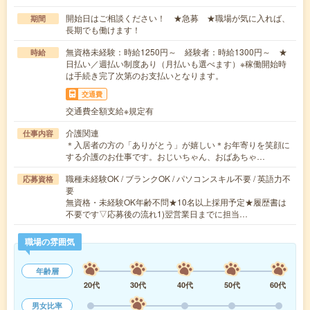
開始日はご相談ください！ ★急募 ★職場が気に入れば、
期間
長期でも働けます！
無資格未経験：時給1250円～ 経験者：時給1300円～ ★
時給
日払い／週払い制度あり（月払いも選べます）※稼働開始時
は手続き完了次第のお支払いとなります。
交通費
交通費全額支給※規定有
介護関連
仕事内容
＊入居者の方の「ありがとう」が嬉しい＊お年寄りを笑顔に
する介護のお仕事です。おじいちゃん、おばあちゃ…
職種未経験OK / ブランクOK / パソコンスキル不要 / 英語力不
応募資格
要
無資格・未経験OK年齢不問★10名以上採用予定★履歴書は
不要です▽応募後の流れ1)翌営業日までに担当…
職場の雰囲気
年齢層
20代
30代
40代
50代
60代
男女比率