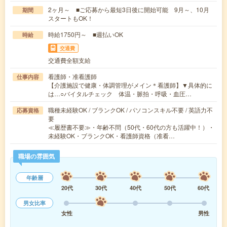
2ヶ月～ ■ご応募から最短3日後に開始可能 9月～、10月
期間
スタートもOK！
時給1750円～ ■週払いOK
時給
交通費
交通費全額支給
看護師・准看護師
仕事内容
【介護施設で健康・体調管理がメイン＊看護師】▼具体的に
は…○バイタルチェック 体温・脈拍・呼吸・血圧…
職種未経験OK / ブランクOK / パソコンスキル不要 / 英語力不
応募資格
要
≪履歴書不要≫・年齢不問（50代・60代の方も活躍中！）・
未経験OK・ブランクOK・看護師資格（准看…
職場の雰囲気
年齢層
20代
30代
40代
50代
60代
男女比率
女性
男性