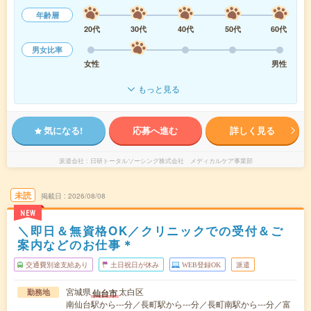
年齢層
20代
30代
40代
50代
60代
男女比率
女性
男性
もっと見る
気になる!
応募へ進む
詳しく見る
派遣会社
日研トータルソーシング株式会社 メディカルケア事業部
未読
掲載日
2026/08/08
NEW
＼即日＆無資格OK／クリニックでの受付＆ご
案内などのお仕事＊
交通費別途支給あり
土日祝日が休み
WEB登録OK
派遣
宮城県
太白区
仙台市
勤務地
南仙台駅から---分／長町駅から---分／長町南駅から---分／富