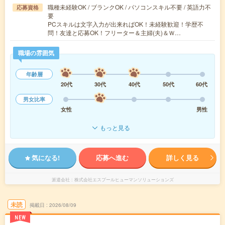
職種未経験OK / ブランクOK / パソコンスキル不要 / 英語力不
応募資格
要
PCスキルは文字入力が出来ればOK！未経験歓迎！学歴不
問！友達と応募OK！フリーター＆主婦(夫)＆Ｗ…
職場の雰囲気
年齢層
20代
30代
40代
50代
60代
男女比率
女性
男性
もっと見る
気になる!
応募へ進む
詳しく見る
派遣会社
株式会社エスプールヒューマンソリューションズ
未読
掲載日
2026/08/09
NEW