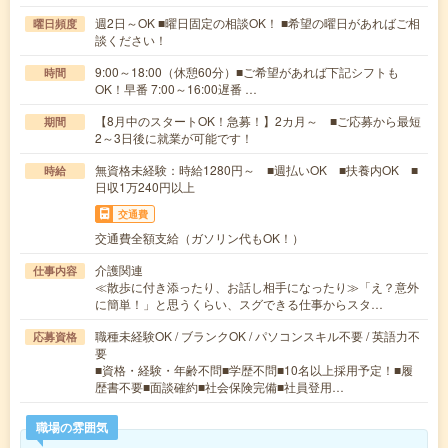
週2日～OK ■曜日固定の相談OK！ ■希望の曜日があればご相
曜日頻度
談ください！
9:00～18:00（休憩60分）■ご希望があれば下記シフトも
時間
OK！早番 7:00～16:00遅番 …
【8月中のスタートOK！急募！】2カ月～ ■ご応募から最短
期間
2～3日後に就業が可能です！
無資格未経験：時給1280円～ ■週払いOK ■扶養内OK ■
時給
日収1万240円以上
交通費
交通費全額支給（ガソリン代もOK！）
介護関連
仕事内容
≪散歩に付き添ったり、お話し相手になったり≫「え？意外
に簡単！」と思うくらい、スグできる仕事からスタ…
職種未経験OK / ブランクOK / パソコンスキル不要 / 英語力不
応募資格
要
■資格・経験・年齢不問■学歴不問■10名以上採用予定！■履
歴書不要■面談確約■社会保険完備■社員登用…
職場の雰囲気