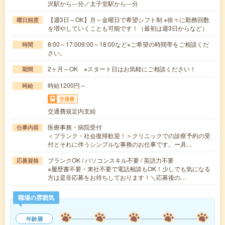
沢駅から---分／太子堂駅から---分
【週3日～OK】月～金曜日で希望シフト制 ※徐々に勤務回数
曜日頻度
を増やしていくことも可能です！（最初は週3日からなど）
8:00～17:009:00～18:00など※ご希望の時間帯をご相談くだ
時間
さい。
2ヶ月～OK ※スタート日はお気軽にご相談ください！
期間
時給1200円～
時給
交通費
交通費規定内支給
医療事務・病院受付
仕事内容
＜ブランク・社会復帰歓迎！＞クリニックでの診察予約の受
付とそれに伴うシンプルな事務のお仕事です。ー具…
ブランクOK / パソコンスキル不要 / 英語力不要
応募資格
※履歴書不要・来社不要で電話相談もOK！少しでも気になる
方は是非応募をお待ちしております！＼応募後の…
職場の雰囲気
年齢層