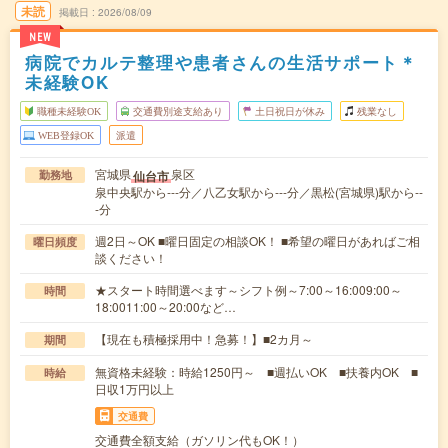
未読
掲載日
2026/08/09
NEW
病院でカルテ整理や患者さんの生活サポート＊
未経験OK
職種未経験OK
交通費別途支給あり
土日祝日が休み
残業なし
WEB登録OK
派遣
宮城県
泉区
仙台市
勤務地
泉中央駅から---分／八乙女駅から---分／黒松(宮城県)駅から--
-分
週2日～OK ■曜日固定の相談OK！ ■希望の曜日があればご相
曜日頻度
談ください！
★スタート時間選べます～シフト例～7:00～16:009:00～
時間
18:0011:00～20:00など…
【現在も積極採用中！急募！】■2カ月～
期間
無資格未経験：時給1250円～ ■週払いOK ■扶養内OK ■
時給
日収1万円以上
交通費
交通費全額支給（ガソリン代もOK！）