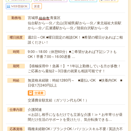
WEB登録OK
派遣
宮城県
青葉区
仙台市
勤務地
仙台駅から---分／北山(宮城県)駅から---分／東北福祉大前駅
から---分／広瀬通駅から---分／陸前白沢駅から---分
週2日～OK ■曜日固定の相談OK！ ■希望の曜日があればご相
曜日頻度
談ください！
9:00～18:00（休憩60分）■ご希望があれば下記シフトも
時間
OK！早番 7:00～16:00遅番 …
【積極採用中！急募！】＊1年以上勤務している方が多数！
期間
ご応募から最短2～3日後の就業も相談可能です！
無資格未経験：時給1280円～ ■週払いOK ■扶養内OK ■
時給
日収1万240円以上
交通費
交通費全額支給（ガソリン代もOK！）
介護関連
仕事内容
≪お話し相手になるだけでも立派な介護！≫＊お年寄りが昼
間だけ生活のサポートを受けたり、気分転換できる…
職種未経験OK / ブランクOK / パソコンスキル不要 / 英語力不
応募資格