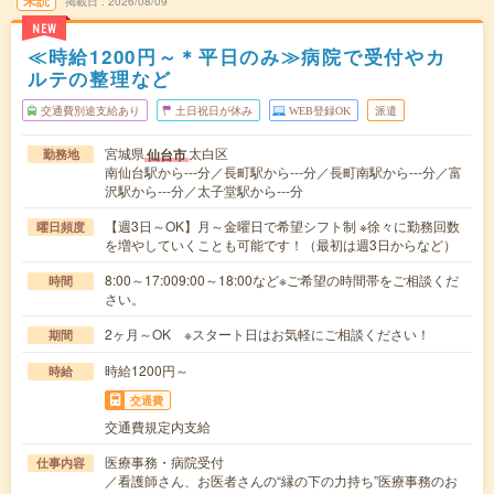
掲載日
2026/08/09
NEW
≪時給1200円～＊平日のみ≫病院で受付やカ
ルテの整理など
交通費別途支給あり
土日祝日が休み
WEB登録OK
派遣
宮城県
太白区
仙台市
勤務地
南仙台駅から---分／長町駅から---分／長町南駅から---分／富
沢駅から---分／太子堂駅から---分
【週3日～OK】月～金曜日で希望シフト制 ※徐々に勤務回数
曜日頻度
を増やしていくことも可能です！（最初は週3日からなど）
8:00～17:009:00～18:00など※ご希望の時間帯をご相談くだ
時間
さい。
2ヶ月～OK ※スタート日はお気軽にご相談ください！
期間
時給1200円～
時給
交通費
交通費規定内支給
医療事務・病院受付
仕事内容
／看護師さん、お医者さんの“縁の下の力持ち”医療事務のお