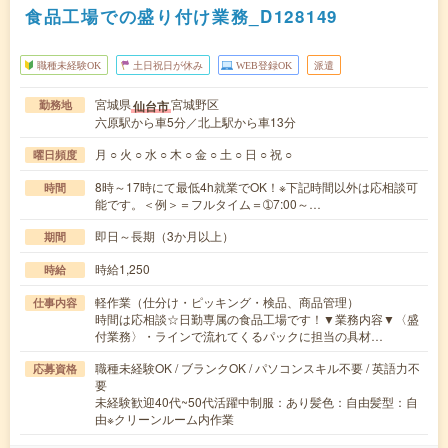
食品工場での盛り付け業務_D128149
職種未経験OK
土日祝日が休み
WEB登録OK
派遣
宮城県
宮城野区
仙台市
勤務地
六原駅から車5分／北上駅から車13分
月 ○ 火 ○ 水 ○ 木 ○ 金 ○ 土 ○ 日 ○ 祝 ○
曜日頻度
8時～17時にて最低4h就業でOK！※下記時間以外は応相談可
時間
能です。＜例＞＝フルタイム＝➀7:00～…
即日～長期（3か月以上）
期間
時給1,250
時給
軽作業（仕分け・ピッキング・検品、商品管理）
仕事内容
時間は応相談☆日勤専属の食品工場です！▼業務内容▼〈盛
付業務〉・ラインで流れてくるパックに担当の具材…
職種未経験OK / ブランクOK / パソコンスキル不要 / 英語力不
応募資格
要
未経験歓迎40代~50代活躍中制服：あり髪色：自由髪型：自
由※クリーンルーム内作業