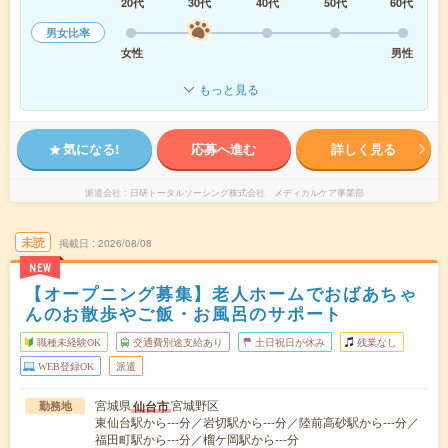
20代
30代
40代
50代
60代
男女比率
女性
男性
もっと見る
気になる!
応募へ進む
詳しく見る
派遣会社
日研トータルソーシング株式会社 メディカルケア事業部
未読
掲載日
2026/08/08
NEW
【オープニング募集】老人ホームでおばあちゃ
んのお散歩やご飯・お風呂のサポート
職種未経験OK
交通費別途支給あり
土日祝日が休み
残業なし
WEB登録OK
派遣
宮城県
宮城野区
仙台市
勤務地
東仙台駅から---分／岩切駅から---分／陸前高砂駅から---分／
福田町駅から---分／榴ケ岡駅から---分