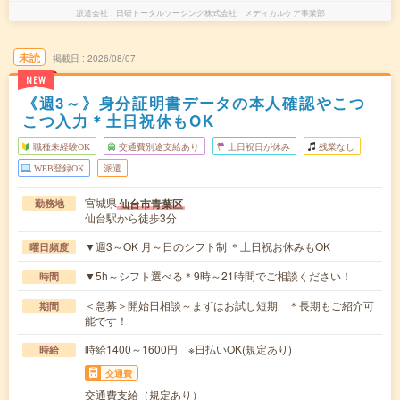
派遣会社
日研トータルソーシング株式会社 メディカルケア事業部
未読
掲載日
2026/08/07
NEW
《週3～》身分証明書データの本人確認やこつ
こつ入力＊土日祝休もOK
職種未経験OK
交通費別途支給あり
土日祝日が休み
残業なし
WEB登録OK
派遣
宮城県
仙台市青葉区
勤務地
仙台駅から徒歩3分
▼週3～OK 月～日のシフト制 ＊土日祝お休みもOK
曜日頻度
▼5h～シフト選べる＊9時～21時間でご相談ください！
時間
＜急募＞開始日相談～まずはお試し短期 ＊長期もご紹介可
期間
能です！
時給1400～1600円 ※日払いOK(規定あり)
時給
交通費
交通費支給（規定あり）