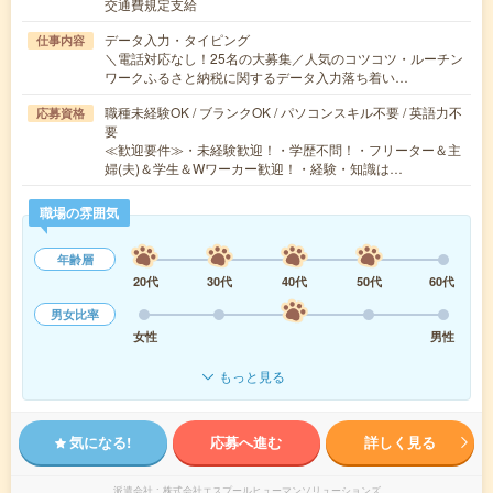
交通費規定支給
データ入力・タイピング
仕事内容
＼電話対応なし！25名の大募集／人気のコツコツ・ルーチン
ワークふるさと納税に関するデータ入力落ち着い…
職種未経験OK / ブランクOK / パソコンスキル不要 / 英語力不
応募資格
要
≪歓迎要件≫・未経験歓迎！・学歴不問！・フリーター＆主
婦(夫)＆学生＆Wワーカー歓迎！・経験・知識は…
職場の雰囲気
年齢層
20代
30代
40代
50代
60代
男女比率
女性
男性
もっと見る
気になる!
応募へ進む
詳しく見る
派遣会社
株式会社エスプールヒューマンソリューションズ