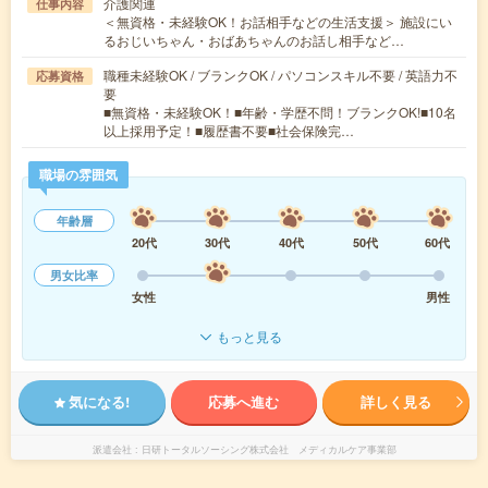
介護関連
仕事内容
＜無資格・未経験OK！お話相手などの生活支援＞ 施設にい
るおじいちゃん・おばあちゃんのお話し相手など…
職種未経験OK / ブランクOK / パソコンスキル不要 / 英語力不
応募資格
要
■無資格・未経験OK！■年齢・学歴不問！ブランクOK!■10名
以上採用予定！■履歴書不要■社会保険完…
職場の雰囲気
年齢層
20代
30代
40代
50代
60代
男女比率
女性
男性
もっと見る
気になる!
応募へ進む
詳しく見る
派遣会社
日研トータルソーシング株式会社 メディカルケア事業部