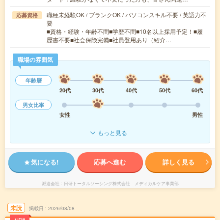
職種未経験OK / ブランクOK / パソコンスキル不要 / 英語力不
応募資格
要
■資格・経験・年齢不問■学歴不問■10名以上採用予定！■履
歴書不要■社会保険完備■社員登用あり（紹介…
職場の雰囲気
年齢層
20代
30代
40代
50代
60代
男女比率
女性
男性
もっと見る
気になる!
応募へ進む
詳しく見る
派遣会社
日研トータルソーシング株式会社 メディカルケア事業部
未読
掲載日
2026/08/08