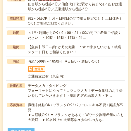
仙台駅から徒歩5分／仙台(地下鉄)駅から徒歩5分／あおば通
駅から徒歩5分／広瀬通駅から徒歩5分
週2～5日OK！ 月～日曜日の間で曜日指定なし！ 土日休みも
曜日頻度
OK！ご希望ご相談ください。
＜1日4時間からOK＞9：00～21：00の間でご希望ご相談く
時間
ださい！・10時～15時・17時～21…
【急募】即日～約1か月の短期 ＊すぐ稼ぎたい方も！就業
期間
スタート日もご相談ください！
時給1500円～1650円 ■日払い・週払いOK！
時給
交通費
交通費支給有（規定内）
データ入力・タイピング
仕事内容
フォーマットに沿って＊コツコツ入力！データ集計のお手伝
いをしていただきます！・集計内容の結果入力・不…
職種未経験OK / ブランクOK / パソコンスキル不要 / 英語力不
応募資格
要
▼未経験OK！▼ブランクがある方・Wワーク副業希望の方も
大歓迎！▼10名以上の大量募集▼大学生の方も…