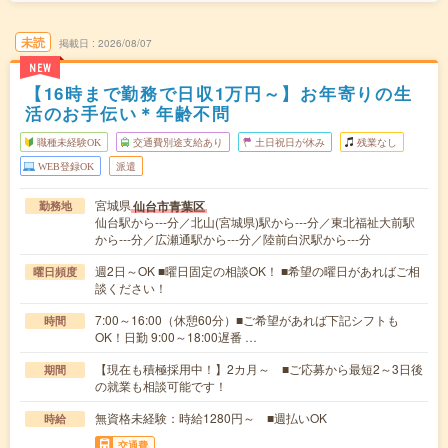
未読
掲載日
2026/08/07
NEW
【16時まで勤務で日収1万円～】お年寄りの生
活のお手伝い＊年齢不問
職種未経験OK
交通費別途支給あり
土日祝日が休み
残業なし
WEB登録OK
派遣
宮城県
仙台市青葉区
勤務地
仙台駅から---分／北山(宮城県)駅から---分／東北福祉大前駅
から---分／広瀬通駅から---分／陸前白沢駅から---分
週2日～OK ■曜日固定の相談OK！ ■希望の曜日があればご相
曜日頻度
談ください！
7:00～16:00（休憩60分）■ご希望があれば下記シフトも
時間
OK！日勤 9:00～18:00遅番 …
【現在も積極採用中！】2カ月～ ■ご応募から最短2～3日後
期間
の就業も相談可能です！
無資格未経験：時給1280円～ ■週払いOK
時給
交通費