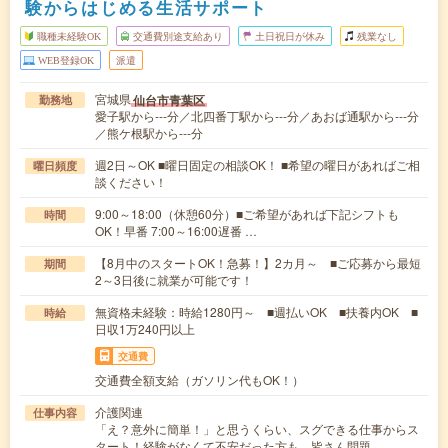
験からはじめる生活サポート
職種未経験OK
交通費別途支給あり
土日祝日が休み
残業なし
WEB登録OK
派遣
宮城県
仙台市青葉区
勤務地
愛子駅から---分／北四番丁駅から---分／あおば通駅から---分
／熊ケ根駅から---分
週2日～OK ■曜日固定の相談OK！ ■希望の曜日があればご相
曜日頻度
談ください！
9:00～18:00（休憩60分）■ご希望があれば下記シフトも
時間
OK！早番 7:00～16:00遅番 …
【8月中のスタートOK！急募！】2カ月～ ■ご応募から最短
期間
2～3日後に就業が可能です！
無資格未経験：時給1280円～ ■週払いOK ■扶養内OK ■
時給
日収1万240円以上
交通費
交通費全額支給（ガソリン代もOK！）
介護関連
仕事内容
「え？意外に簡単！」と思うくらい、スグできる仕事からス
タート！経験がなくて不安だった方も、皆さん問題…