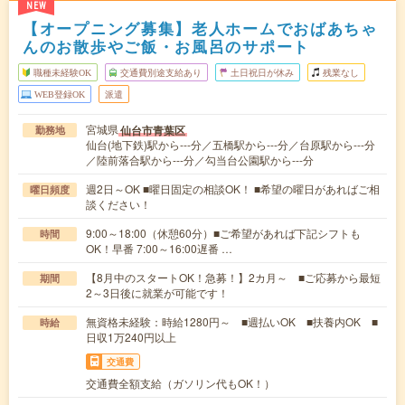
NEW
【オープニング募集】老人ホームでおばあちゃ
んのお散歩やご飯・お風呂のサポート
職種未経験OK
交通費別途支給あり
土日祝日が休み
残業なし
WEB登録OK
派遣
宮城県
仙台市青葉区
勤務地
仙台(地下鉄)駅から---分／五橋駅から---分／台原駅から---分
／陸前落合駅から---分／勾当台公園駅から---分
週2日～OK ■曜日固定の相談OK！ ■希望の曜日があればご相
曜日頻度
談ください！
9:00～18:00（休憩60分）■ご希望があれば下記シフトも
時間
OK！早番 7:00～16:00遅番 …
【8月中のスタートOK！急募！】2カ月～ ■ご応募から最短
期間
2～3日後に就業が可能です！
無資格未経験：時給1280円～ ■週払いOK ■扶養内OK ■
時給
日収1万240円以上
交通費
交通費全額支給（ガソリン代もOK！）