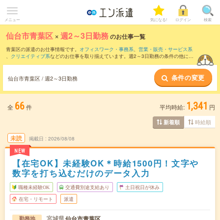
メニュー
気になる!
ログイン
検索
仙台市青葉区
×
週2～3日勤務
のお仕事一覧
青葉区の派遣のお仕事情報です。
オフィスワーク・事務系
、
営業・販売・サービス系
、
クリエイティブ系
などのお仕事を取り揃えています。週2～3日勤務の条件の他に、
交通費別途支給あり
、
職種未経験OK
、
友だちと一緒の応募OK
などのこだわり条件も
取り揃えています。
条件の変更
仙台市青葉区 / 週2～3日勤務
66
1,341
全
件
平均時給:
円
時給順
新着順
未読
掲載日
2026/08/08
NEW
【在宅OK】未経験OK＊時給1500円！文字や
数字を打ち込むだけのデータ入力
職種未経験OK
交通費別途支給あり
土日祝日が休み
在宅・リモート
派遣
宮城県
仙台市青葉区
勤務地