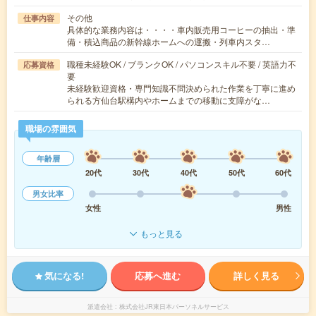
その他
仕事内容
具体的な業務内容は・・・・車内販売用コーヒーの抽出・準
備・積込商品の新幹線ホームへの運搬・列車内スタ…
職種未経験OK / ブランクOK / パソコンスキル不要 / 英語力不
応募資格
要
未経験歓迎資格・専門知識不問決められた作業を丁寧に進め
られる方仙台駅構内やホームまでの移動に支障がな…
職場の雰囲気
年齢層
20代
30代
40代
50代
60代
男女比率
女性
男性
もっと見る
気になる!
応募へ進む
詳しく見る
派遣会社
株式会社JR東日本パーソネルサービス