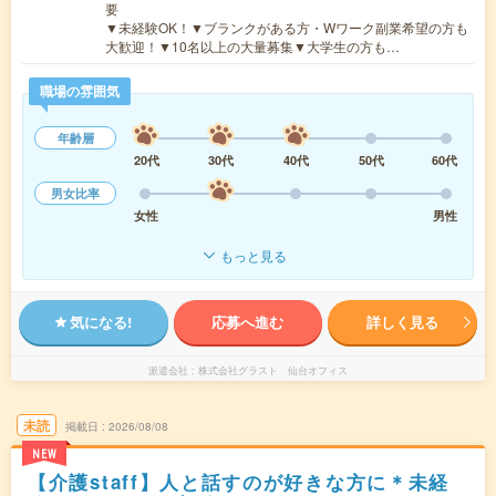
要
▼未経験OK！▼ブランクがある方・Wワーク副業希望の方も
大歓迎！▼10名以上の大量募集▼大学生の方も…
職場の雰囲気
年齢層
20代
30代
40代
50代
60代
男女比率
女性
男性
もっと見る
気になる!
応募へ進む
詳しく見る
派遣会社
株式会社グラスト 仙台オフィス
未読
掲載日
2026/08/08
NEW
【介護staff】人と話すのが好きな方に＊未経