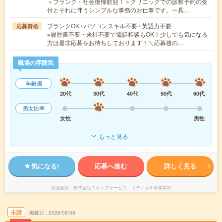
＜ブランク・社会復帰歓迎！＞クリニックでの診察予約の受
付とそれに伴うシンプルな事務のお仕事です。ー具…
ブランクOK / パソコンスキル不要 / 英語力不要
応募資格
※履歴書不要・来社不要で電話相談もOK！少しでも気になる
方は是非応募をお待ちしております！＼応募後の…
職場の雰囲気
年齢層
20代
30代
40代
50代
60代
男女比率
女性
男性
もっと見る
気になる!
応募へ進む
詳しく見る
派遣会社
株式会社スタッフサービス メディカル事業本部
未読
掲載日
2026/08/08