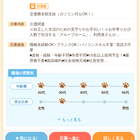
交通費
交通費全額支給（ガソリン代もOK！）
介護関連
仕事内容
≪自立した生活のための見守りやお手伝い！≫お年寄りが少
人数で生活する「グループホーム」。利用者さんが…
職種未経験OK / ブランクOK / パソコンスキル不要 / 英語力不
応募資格
要
■資格・経験・年齢不問■学歴不問■10名以上採用予定！■履
歴書不要■面談確約■社会保険完備■社員登用…
職場の雰囲気
年齢層
20代
30代
40代
50代
60代
男女比率
女性
男性
もっと見る
気になる!
応募へ進む
詳しく見る