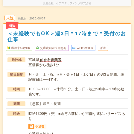
派遣会社
ケアスタッフィング株式会社
未読
掲載日
2026/08/07
NEW
＜未経験でもOK＞週3日＊17時まで＊受付のお
仕事
職種未経験OK
交通費別途支給あり
WEB登録OK
派遣
宮城県
仙台市青葉区
勤務地
五橋駅から徒歩1分
月・金・土・祝 ※月・金＋1日（土or日）の週3日勤務。表
曜日頻度
記曜日は一例です。
10:00～17:00 ※休憩60分。土・日・祝は9時半～17時の勤
時間
務です。
【急募】即日～長期
期間
時給1300円＋交 ■給与の前払いが可能な速払いサービスあ
時給
り
交通費
交通費支給あり