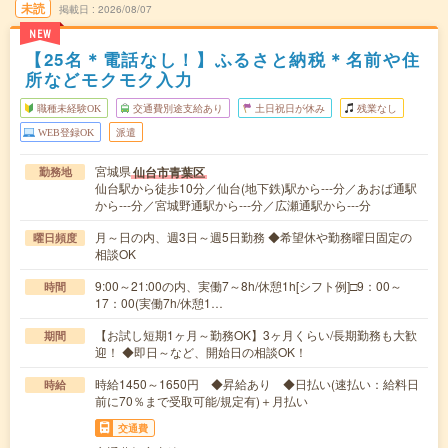
未読
掲載日
2026/08/07
NEW
【25名＊電話なし！】ふるさと納税＊名前や住
所などモクモク入力
職種未経験OK
交通費別途支給あり
土日祝日が休み
残業なし
WEB登録OK
派遣
宮城県
仙台市青葉区
勤務地
仙台駅から徒歩10分／仙台(地下鉄)駅から---分／あおば通駅
から---分／宮城野通駅から---分／広瀬通駅から---分
月～日の内、週3日～週5日勤務 ◆希望休や勤務曜日固定の
曜日頻度
相談OK
9:00～21:00の内、実働7～8h/休憩1h[シフト例]□9：00～
時間
17：00(実働7h/休憩1…
【お試し短期1ヶ月～勤務OK】3ヶ月くらい/長期勤務も大歓
期間
迎！ ◆即日～など、開始日の相談OK！
時給1450～1650円 ◆昇給あり ◆日払い(速払い：給料日
時給
前に70％まで受取可能/規定有)＋月払い
交通費