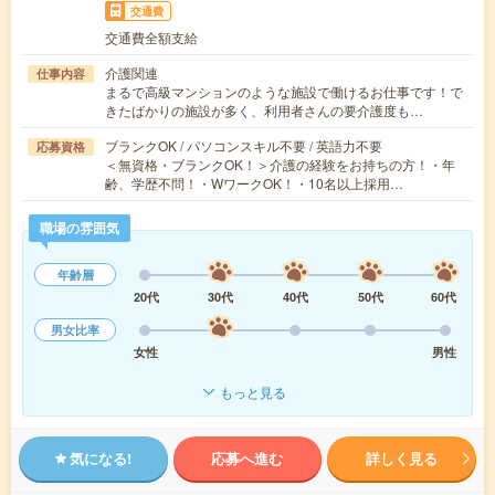
交通費
交通費全額支給
介護関連
仕事内容
まるで高級マンションのような施設で働けるお仕事です！で
きたばかりの施設が多く、利用者さんの要介護度も…
ブランクOK / パソコンスキル不要 / 英語力不要
応募資格
＜無資格・ブランクOK！＞介護の経験をお持ちの方！・年
齢、学歴不問！・WワークOK！・10名以上採用…
職場の雰囲気
年齢層
20代
30代
40代
50代
60代
男女比率
女性
男性
もっと見る
気になる!
応募へ進む
詳しく見る