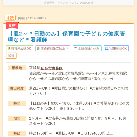
派遣会社
ケアスタッフィング株式会社
未読
掲載日
2026/08/07
NEW
【週2～＊日勤のみ】保育園で子どもの健康管
理など＊看護師
職種未経験OK
交通費別途支給あり
土日祝日が休み
WEB登録OK
派遣
宮城県
仙台市青葉区
勤務地
仙台駅から---分／北山(宮城県)駅から---分／東北福祉大前駅
から---分／広瀬通駅から---分／陸前白沢駅から---分
週2日～OK！ ■曜日固定の相談OK！ ■ご希望の曜日をご相談
曜日頻度
ください！
【日勤のみ】9:00～18:00（休憩60分）■ご希望があればその
時間
他シフトもOK！（例）8:30～1…
2ヶ月～ ■ご応募から最短3日後に開始可能 9月～、10月
期間
スタートもOK！
時給1750円～ ■週払いOK ■日収1万4000円以上
時給