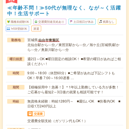
NEW
≪年齢不問！≫50代が無理なく、なが～く活躍
中！生活サポート
職種未経験OK
交通費別途支給あり
土日祝日が休み
残業なし
WEB登録OK
派遣
宮城県
仙台市青葉区
勤務地
北仙台駅から---分／東照宮駅から---分／旭ケ丘(宮城県)駅か
ら---分／奥新川駅から---分
週2日～OK ■曜日固定の相談OK！ ■希望の曜日があればご相
曜日頻度
談ください！
9:00～18:00（休憩60分）■ご希望があれば下記シフトも
時間
OK！早番 7:00～16:00遅番 …
【積極採用中！急募！】＊1年以上勤務している方が多数！
期間
ご応募から最短2～3日後の就業も相談可能です！
無資格未経験：時給1280円～ ■週払いOK ■扶養内OK ■
時給
日収1万240円以上
交通費
交通費全額支給（ガソリン代もOK！）