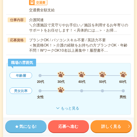
交通費
交通費全額支給
介護関連
仕事内容
＼介護施設で見守りやお手伝い／施設を利用するお年寄りの
サポートをお任せします！＜具体的には…＞・お掃…
ブランクOK / パソコンスキル不要 / 英語力不要
応募資格
＜無資格OK！＞介護の経験をお持ちの方ブランクOK・年齢
不問！WワークOK10名以上募集中！履歴書不…
職場の雰囲気
年齢層
20代
30代
40代
50代
60代
男女比率
女性
男性
もっと見る
気になる!
応募へ進む
詳しく見る