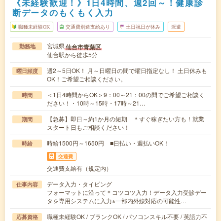
《未経験歓迎！》1日4時間、週2回～！健康診
断データのもくもく入力
職種未経験OK
交通費別途支給あり
土日祝日が休み
派遣
宮城県
仙台市青葉区
勤務地
仙台駅から徒歩5分
週2～5日OK！ 月～日曜日の間で曜日指定なし！ 土日休みも
曜日頻度
OK！ご希望ご相談ください。
＜1日4時間からOK＞9：00～21：00の間でご希望ご相談く
時間
ださい！・10時～15時・17時～21…
【急募】即日～約1か月の短期 ＊すぐ稼ぎたい方も！就業
期間
スタート日もご相談ください！
時給1500円～1650円 ■日払い・週払いOK！
時給
交通費
交通費支給有（規定内）
データ入力・タイピング
仕事内容
フォーマットに沿って＊コツコツ入力！データ入力受診デー
タを専用システムに入力※一部内外線対応の可能性…
職種未経験OK / ブランクOK / パソコンスキル不要 / 英語力不
応募資格