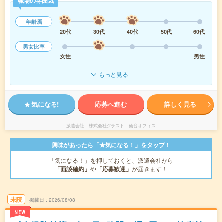
職場の雰囲気
年齢層
20代
30代
40代
50代
60代
男女比率
女性
男性
もっと見る
気になる!
応募へ進む
詳しく見る
派遣会社
株式会社グラスト 仙台オフィス
興味があったら「★気になる！」をタップ！
「気になる！」を押しておくと、派遣会社から
「面談確約」
や
「応募歓迎」
が届きます！
未読
掲載日
2026/08/08
NEW