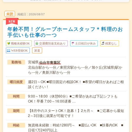
未読
掲載日
2026/08/07
NEW
年齢不問！グループホームスタッフ＊料理のお
手伝いも仕事の一つ
職種未経験OK
交通費別途支給あり
土日祝日が休み
残業なし
WEB登録OK
派遣
宮城県
仙台市青葉区
勤務地
北仙台駅から---分／東照宮駅から---分／旭ケ丘(宮城県)駅か
ら---分／奥新川駅から---分
週2日～OK ■曜日固定の相談OK！ ■希望の曜日があればご相
曜日頻度
談ください！
9:00～18:00（休憩60分）■ご希望があれば下記シフトも
時間
OK！早番 7:00～16:00遅番 …
【8月中のスタートOK！急募！】2カ月～ ■ご応募から最短
期間
2～3日後に就業が可能です！
無資格未経験：時給1280円～ ■週払いOK ■扶養内OK ■
時給
日収1万240円以上