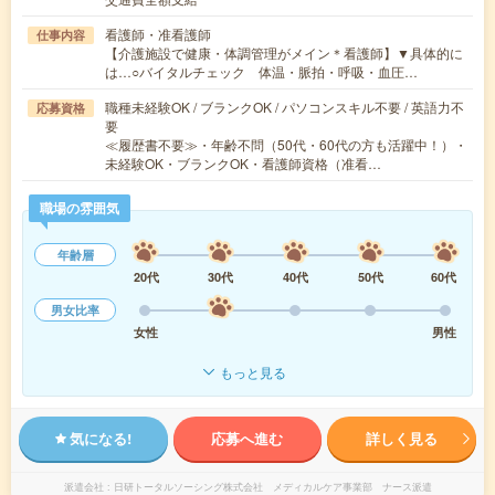
看護師・准看護師
仕事内容
【介護施設で健康・体調管理がメイン＊看護師】▼具体的に
は…○バイタルチェック 体温・脈拍・呼吸・血圧…
職種未経験OK / ブランクOK / パソコンスキル不要 / 英語力不
応募資格
要
≪履歴書不要≫・年齢不問（50代・60代の方も活躍中！）・
未経験OK・ブランクOK・看護師資格（准看…
職場の雰囲気
年齢層
20代
30代
40代
50代
60代
男女比率
女性
男性
もっと見る
気になる!
応募へ進む
詳しく見る
派遣会社
日研トータルソーシング株式会社 メディカルケア事業部 ナース派遣