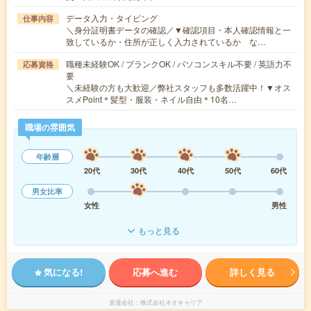
データ入力・タイピング
仕事内容
＼身分証明書データの確認／▼確認項目・本人確認情報と一
致しているか・住所が正しく入力されているか な…
職種未経験OK / ブランクOK / パソコンスキル不要 / 英語力不
応募資格
要
＼未経験の方も大歓迎／弊社スタッフも多数活躍中！▼オス
スメPoint＊髪型・服装・ネイル自由＊10名…
職場の雰囲気
年齢層
20代
30代
40代
50代
60代
男女比率
女性
男性
もっと見る
気になる!
応募へ進む
詳しく見る
派遣会社
株式会社ネオキャリア