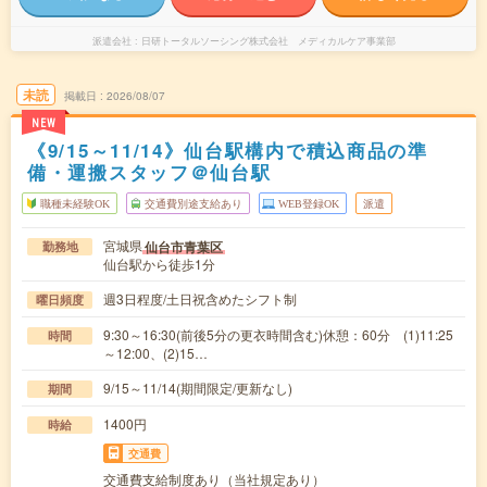
派遣会社
日研トータルソーシング株式会社 メディカルケア事業部
未読
掲載日
2026/08/07
NEW
《9/15～11/14》仙台駅構内で積込商品の準
備・運搬スタッフ＠仙台駅
職種未経験OK
交通費別途支給あり
WEB登録OK
派遣
宮城県
仙台市青葉区
勤務地
仙台駅から徒歩1分
週3日程度/土日祝含めたシフト制
曜日頻度
9:30～16:30(前後5分の更衣時間含む)休憩：60分 (1)11:25
時間
～12:00、(2)15…
9/15～11/14(期間限定/更新なし)
期間
1400円
時給
交通費
交通費支給制度あり（当社規定あり）