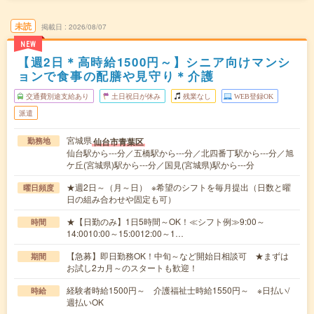
未読
掲載日
2026/08/07
NEW
【週2日＊高時給1500円～】シニア向けマンシ
ョンで食事の配膳や見守り＊介護
交通費別途支給あり
土日祝日が休み
残業なし
WEB登録OK
派遣
宮城県
仙台市青葉区
勤務地
仙台駅から---分／五橋駅から---分／北四番丁駅から---分／旭
ケ丘(宮城県)駅から---分／国見(宮城県)駅から---分
★週2日～（月～日） ※希望のシフトを毎月提出（日数と曜
曜日頻度
日の組み合わせや固定も可）
★【日勤のみ】1日5時間～OK！≪シフト例≫9:00～
時間
14:0010:00～15:0012:00～1…
【急募】即日勤務OK！中旬～など開始日相談可 ★まずは
期間
お試し2カ月～のスタートも歓迎！
経験者時給1500円～ 介護福祉士時給1550円～ ※日払い/
時給
週払いOK