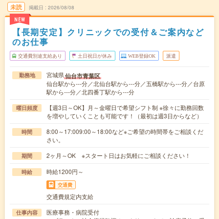
未読
掲載日
2026/08/08
NEW
【長期安定】クリニックでの受付＆ご案内など
のお仕事
交通費別途支給あり
土日祝日が休み
WEB登録OK
派遣
宮城県
仙台市青葉区
勤務地
仙台駅から---分／北仙台駅から---分／五橋駅から---分／台原
駅から---分／北四番丁駅から---分
【週3日～OK】月～金曜日で希望シフト制 ※徐々に勤務回数
曜日頻度
を増やしていくことも可能です！（最初は週3日からなど）
8:00～17:009:00～18:00など※ご希望の時間帯をご相談くだ
時間
さい。
2ヶ月～OK ※スタート日はお気軽にご相談ください！
期間
時給1200円～
時給
交通費
交通費規定内支給
医療事務・病院受付
仕事内容