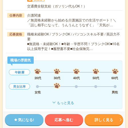
交通費全額支給（ガソリン代もOK！）
介護関連
仕事内容
／無資格未経験から始める介護施設での生活サポート！＼
「話し相手になって、うんうんとうなずく」「天気が…
職種未経験OK / ブランクOK / パソコンスキル不要 / 英語力不
応募資格
要
■無資格・未経験OK！■年齢・学歴不問！ブランクOK!■10名
以上採用予定！■履歴書不要■社会保険完…
職場の雰囲気
年齢層
20代
30代
40代
50代
60代
男女比率
女性
男性
もっと見る
気になる!
応募へ進む
詳しく見る