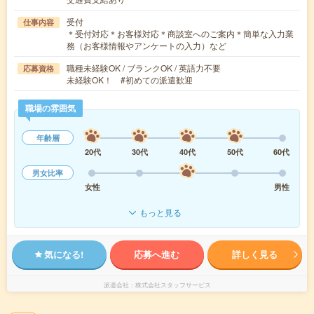
受付
仕事内容
＊受付対応＊お客様対応＊商談室へのご案内＊簡単な入力業
務（お客様情報やアンケートの入力）など
職種未経験OK / ブランクOK / 英語力不要
応募資格
未経験OK！ #初めての派遣歓迎
職場の雰囲気
年齢層
20代
30代
40代
50代
60代
男女比率
女性
男性
もっと見る
気になる!
応募へ進む
詳しく見る
派遣会社
株式会社スタッフサービス