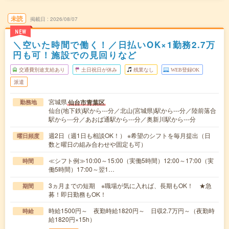
未読
掲載日
2026/08/07
NEW
＼空いた時間で働く！／日払いOK×1勤務2.7万
円も可！施設での見回りなど
交通費別途支給あり
土日祝日が休み
残業なし
WEB登録OK
派遣
宮城県
仙台市青葉区
勤務地
仙台(地下鉄)駅から---分／北山(宮城県)駅から---分／陸前落合
駅から---分／あおば通駅から---分／奥新川駅から---分
週2日（週1日も相談OK！） ※希望のシフトを毎月提出（日
曜日頻度
数と曜日の組み合わせや固定も可）
≪シフト例≫10:00～15:00（実働5時間）12:00～17:00（実
時間
働5時間）17:00～翌1…
3ヵ月までの短期 ※職場が気に入れば、長期もOK！ ★急
期間
募！即日勤務もOK！
時給1500円～ 夜勤時給1820円～ 日収2.7万円～（夜勤時
時給
給1820円×15h）