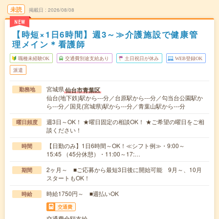
未読
掲載日
2026/08/08
NEW
【時短×1日6時間】週3～≫介護施設で健康管
理メイン＊看護師
職種未経験OK
交通費別途支給あり
土日祝日が休み
WEB登録OK
派遣
宮城県
仙台市青葉区
勤務地
仙台(地下鉄)駅から---分／台原駅から---分／勾当台公園駅か
ら---分／国見(宮城県)駅から---分／青葉山駅から---分
週3日～OK！ ★曜日固定の相談OK！ ★ご希望の曜日をご相
曜日頻度
談ください！
【日勤のみ】1日6時間～OK！≪シフト例≫・9:00～
時間
15:45 （45分休憩）・11:00～17:…
2ヶ月～ ■ご応募から最短3日後に開始可能 9月～、10月
期間
スタートもOK！
時給1750円～ ■週払いOK
時給
交通費
交通費全額支給