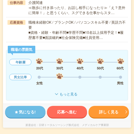
介護関連
仕事内容
≪散歩に付き添ったり、お話し相手になったり≫「え？意外
に簡単！」と思うくらい、スグできる仕事からスタ…
職種未経験OK / ブランクOK / パソコンスキル不要 / 英語力不
応募資格
要
■資格・経験・年齢不問■学歴不問■10名以上採用予定！■履
歴書不要■面談確約■社会保険完備■社員登用…
職場の雰囲気
年齢層
20代
30代
40代
50代
60代
男女比率
女性
男性
もっと見る
気になる!
応募へ進む
詳しく見る
派遣会社
日研トータルソーシング株式会社 メディカルケア事業部