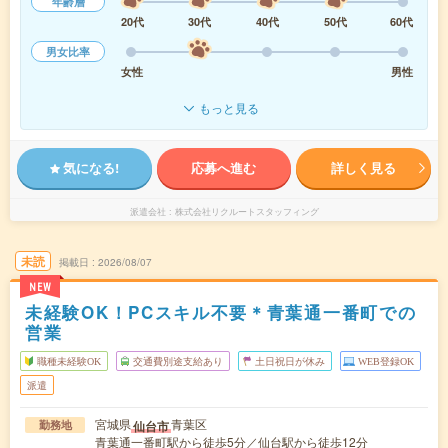
年齢層
20代
30代
40代
50代
60代
男女比率
女性
男性
もっと見る
気になる!
応募へ進む
詳しく見る
派遣会社
株式会社リクルートスタッフィング
未読
掲載日
2026/08/07
NEW
未経験OK！PCスキル不要＊青葉通一番町での
営業
職種未経験OK
交通費別途支給あり
土日祝日が休み
WEB登録OK
派遣
宮城県
青葉区
仙台市
勤務地
青葉通一番町駅から徒歩5分／仙台駅から徒歩12分