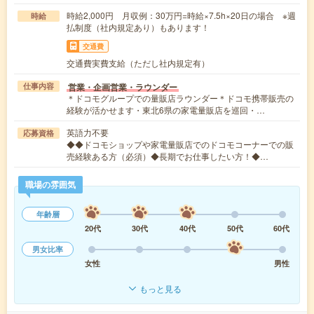
時給2,000円 月収例：30万円=時給×7.5h×20日の場合 ※週
時給
払制度（社内規定あり）もあります！
交通費
交通費実費支給（ただし社内規定有）
営業・企画営業・ラウンダー
仕事内容
＊ドコモグループでの量販店ラウンダー＊ドコモ携帯販売の
経験が活かせます・東北6県の家電量販店を巡回・…
英語力不要
応募資格
◆◆ドコモショップや家電量販店でのドコモコーナーでの販
売経験ある方（必須）◆長期でお仕事したい方！◆…
職場の雰囲気
年齢層
20代
30代
40代
50代
60代
男女比率
女性
男性
もっと見る