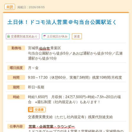
未読
掲載日
2026/08/05
土日休！ドコモ法人営業＠勾当台公園駅近く
交通費別途支給あり
土日祝日が休み
派遣
宮城県
青葉区
仙台市
勤務地
勾当台公園駅から徒歩5分／あおば通駅から徒歩10分／広瀬
通駅から徒歩10分
月～金
曜日頻度
9:00～17:30（休憩60分、実働7.5時間）残業10時間/月程度
時間
即日~長期
期間
時給1,650円 月収例：24万7,500円=時給×7.5h×20日の場
時給
合 ※週払制度（社内規定あり）もあります！
交通費
交通費実費支給（ただし社内規定有）残業代別途支給
営業・企画営業・ラウンダー
仕事内容
＊ドコモグループでの法人営業＊営業経験必須・宮城県内の