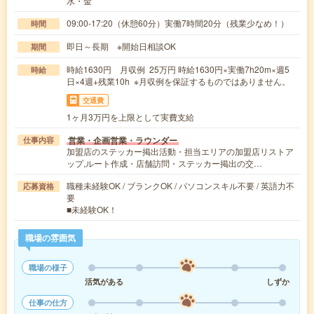
水・金
09:00-17:20（休憩60分）実働7時間20分（残業少なめ！）
時間
即日～長期 ※開始日相談OK
期間
時給1630円 月収例 25万円 時給1630円×実働7h20m×週5
時給
日×4週+残業10h ※月収例を保証するものではありません。
交通費
1ヶ月3万円を上限として実費支給
営業・企画営業・ラウンダー
仕事内容
加盟店のステッカー掲出活動・担当エリアの加盟店リストア
ップ,ルート作成・店舗訪問・ステッカー掲出の交…
職種未経験OK / ブランクOK / パソコンスキル不要 / 英語力不
応募資格
要
■未経験OK！
職場の雰囲気
職場の様子
活気がある
しずか
仕事の仕方