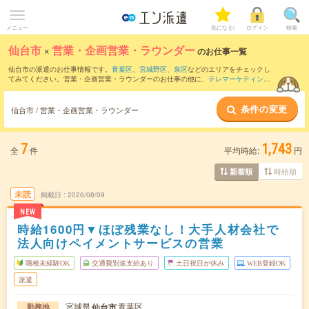
メニュー
気になる!
ログイン
検索
仙台市
×
営業・企画営業・ラウンダー
のお仕事一覧
仙台市の派遣のお仕事情報です。
青葉区
、
宮城野区
、
泉区
などのエリアをチェックし
てみてください。営業・企画営業・ラウンダーのお仕事の他に、
テレマーケティン
グ・テレフォンオペレーター・コールセンター
、
窓口・ショールーム・カウンター受
付
、
レジスタッフ・販売（その他）
などを取り揃えています。さらに、
短期
・
単発
な
条件の変更
どの期間や、
職種未経験OK
などのこだわり条件で絞り込んでいただけます。職種辞
仙台市 / 営業・企画営業・ラウンダー
典：
営業・企画営業・ラウンダーのお仕事とは？とは？
7
1,743
全
件
平均時給:
円
時給順
新着順
未読
掲載日
2026/08/09
NEW
時給1600円▼ほぼ残業なし！大手人材会社で
法人向けペイメントサービスの営業
職種未経験OK
交通費別途支給あり
土日祝日が休み
WEB登録OK
派遣
宮城県
青葉区
仙台市
勤務地