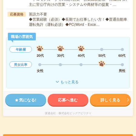
主に官公庁向けの営業・システムや商材等の提案・…
英語力不要
応募資格
◆営業経験（必須）◆長期でお仕事したい方！◆普通自動車
運転免許（運転必須）◆PC(Word・Exce…
職場の雰囲気
年齢層
20代
30代
40代
50代
60代
男女比率
女性
男性
もっと見る
気になる!
応募へ進む
詳しく見る
派遣会社
株式会社ビッグアビリティ