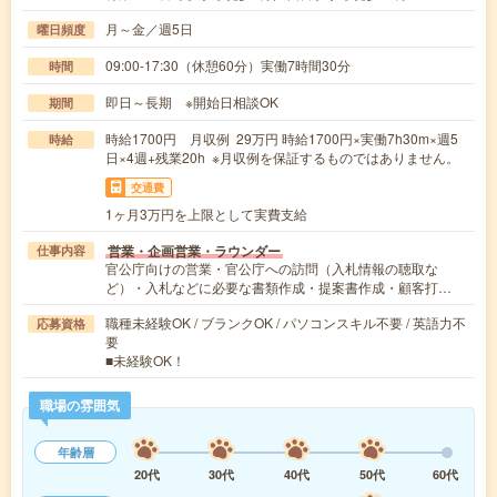
月～金／週5日
曜日頻度
09:00-17:30（休憩60分）実働7時間30分
時間
即日～長期 ※開始日相談OK
期間
時給1700円 月収例 29万円 時給1700円×実働7h30m×週5
時給
日×4週+残業20h ※月収例を保証するものではありません。
交通費
1ヶ月3万円を上限として実費支給
営業・企画営業・ラウンダー
仕事内容
官公庁向けの営業・官公庁への訪問（入札情報の聴取な
ど）・入札などに必要な書類作成・提案書作成・顧客打…
職種未経験OK / ブランクOK / パソコンスキル不要 / 英語力不
応募資格
要
■未経験OK！
職場の雰囲気
年齢層
20代
30代
40代
50代
60代