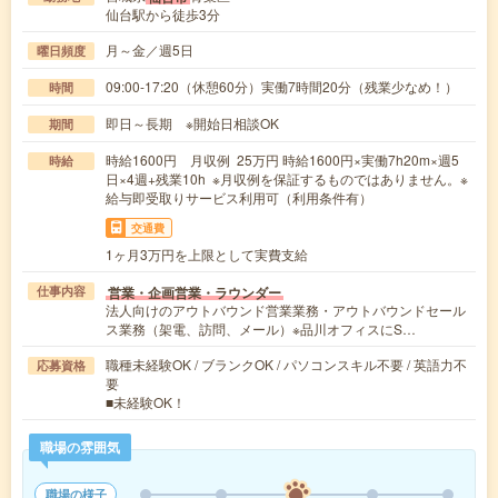
仙台駅から徒歩3分
月～金／週5日
曜日頻度
09:00-17:20（休憩60分）実働7時間20分（残業少なめ！）
時間
即日～長期 ※開始日相談OK
期間
時給1600円 月収例 25万円 時給1600円×実働7h20m×週5
時給
日×4週+残業10h ※月収例を保証するものではありません。※
給与即受取りサービス利用可（利用条件有）
交通費
1ヶ月3万円を上限として実費支給
営業・企画営業・ラウンダー
仕事内容
法人向けのアウトバウンド営業業務・アウトバウンドセール
ス業務（架電、訪問、メール）※品川オフィスにS…
職種未経験OK / ブランクOK / パソコンスキル不要 / 英語力不
応募資格
要
■未経験OK！
職場の雰囲気
職場の様子