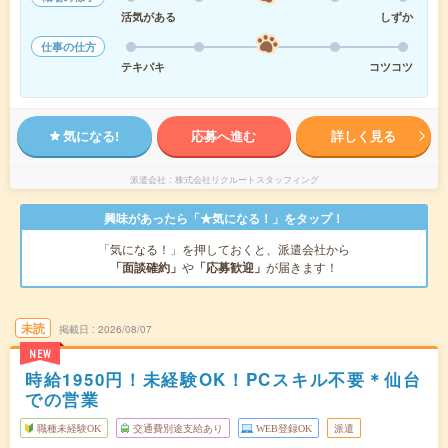
活気がある
しずか
仕事の仕方
テキパキ
コツコツ
気になる!
応募へ進む
詳しく見る
派遣会社
株式会社リクルートスタッフィング
興味があったら「★気になる！」をタップ！
「気になる！」を押しておくと、派遣会社から
「面談確約」
や
「応募歓迎」
が届きます！
未読
掲載日
2026/08/07
NEW
時給1950円！未経験OK！PCスキル不要＊仙台
での営業
職種未経験OK
交通費別途支給あり
WEB登録OK
派遣