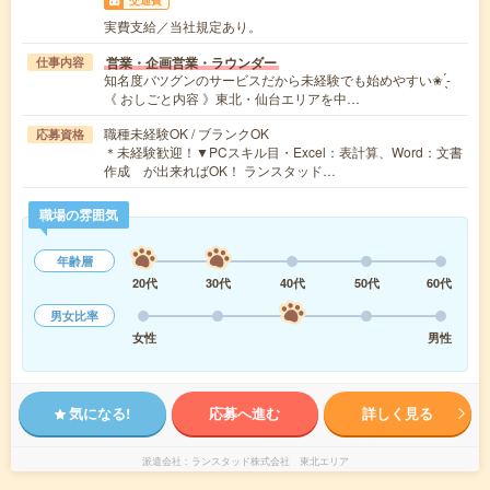
実費支給／当社規定あり。
営業・企画営業・ラウンダー
仕事内容
知名度バツグンのサービスだから未経験でも始めやすい✬ ̖́-
《 おしごと内容 》東北・仙台エリアを中…
職種未経験OK / ブランクOK
応募資格
＊未経験歓迎！▼PCスキル目・Excel：表計算、Word：文書
作成 が出来ればOK！ ランスタッド…
職場の雰囲気
年齢層
20代
30代
40代
50代
60代
男女比率
女性
男性
気になる!
応募へ進む
詳しく見る
派遣会社
ランスタッド株式会社 東北エリア