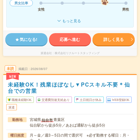
男女比率
女性
男性
もっと見る
気になる!
応募へ進む
詳しく見る
派遣会社
株式会社リクルートスタッフィング
未読
掲載日
2026/08/07
NEW
未経験OK！残業ほぼなし▼PCスキル不要＊仙
台での営業
職種未経験OK
交通費別途支給あり
土日祝日が休み
WEB登録OK
派遣
宮城県
青葉区
仙台市
勤務地
仙台駅から徒歩5分／あおば通駅から徒歩5分
月～金／週3～5日の間で選択可 ※必ず勤務する曜日：月・
曜日頻度