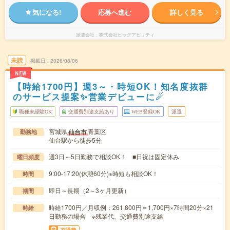
気になる!
応募へ進む
詳しく見る
派遣会社
株式会社ビッグアビリティ
未読
掲載日
2026/08/06
NEW
【時給1700円】週3～・時短OK！知名度抜群
のサービス提案✨営業デビューに☄
職種未経験OK
交通費別途支給あり
WEB登録OK
派遣
宮城県
青葉区
仙台市
勤務地
仙台駅から徒歩5分
週3日～5日勤務で相談OK！ ■日祝は固定休み
曜日頻度
9:00-17:20(休憩60分)※時短も相談OK！
時間
即日～長期（2～3ヶ月更新）
期間
時給1700円／月収例：261,800円＝1,700円×7時間20分×21
時給
日勤務の場合 ※残業代、交通費別途支給
交通費