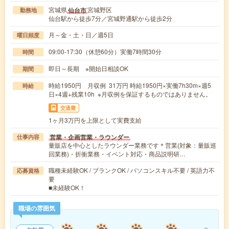
宮城県
宮城野区
仙台市
勤務地
仙台駅から徒歩7分／宮城野通駅から徒歩2分
月～金・土・日／週5日
曜日頻度
09:00-17:30（休憩60分）実働7時間30分
時間
即日～長期 ※開始日相談OK
期間
時給1950円 月収例 31万円 時給1950円×実働7h30m×週5
時給
日×4週+残業10h ※月収例を保証するものではありません。
交通費
1ヶ月3万円を上限として実費支給
営業・企画営業・ラウンダー
仕事内容
量販店を中心としたラウンダー業務です＊営業(対象：量販巡
回業務)・折衝業務・イベント対応・商品説明研…
職種未経験OK / ブランクOK / パソコンスキル不要 / 英語力不
応募資格
要
■未経験OK！
職場の雰囲気