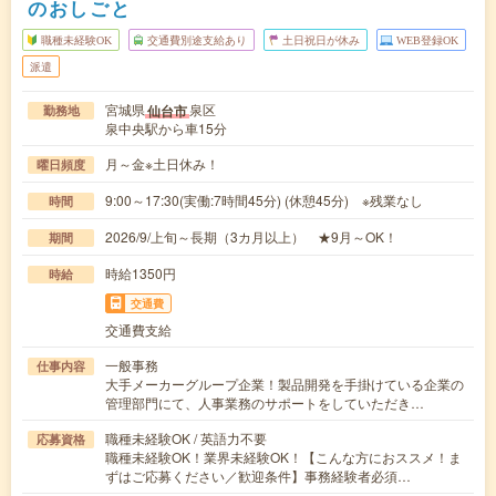
のおしごと
職種未経験OK
交通費別途支給あり
土日祝日が休み
WEB登録OK
派遣
宮城県
泉区
仙台市
勤務地
泉中央駅から車15分
月～金※土日休み！
曜日頻度
9:00～17:30(実働:7時間45分) (休憩45分) ※残業なし
時間
2026/9/上旬～長期（3カ月以上） ★9月～OK！
期間
時給1350円
時給
交通費
交通費支給
一般事務
仕事内容
大手メーカーグループ企業！製品開発を手掛けている企業の
管理部門にて、人事業務のサポートをしていただき…
職種未経験OK / 英語力不要
応募資格
職種未経験OK！業界未経験OK！【こんな方におススメ！ま
ずはご応募ください／歓迎条件】事務経験者必須…