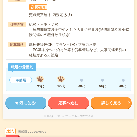
交通費
交通費支給(社内規定あり)
総務・人事・労務
仕事内容
・給与関連業務を中心とした人事労務事務(給与計算や社会保
険関連の各種保険手続き)
職種未経験OK / ブランクOK / 英語力不要
応募資格
・PC基本操作・給与計算や労務管理など、人事関連業務の
経験がある方歓迎
職場の雰囲気
年齢層
20代
30代
40代
50代
60代
気になる!
応募へ進む
詳しく見る
派遣会社
マンパワーグループ株式会社
未読
掲載日
2026/08/09