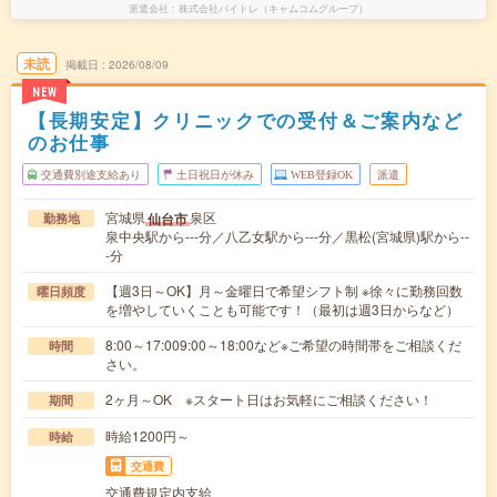
派遣会社
株式会社バイトレ（キャムコムグループ）
未読
掲載日
2026/08/09
NEW
【長期安定】クリニックでの受付＆ご案内など
のお仕事
交通費別途支給あり
土日祝日が休み
WEB登録OK
派遣
宮城県
泉区
仙台市
勤務地
泉中央駅から---分／八乙女駅から---分／黒松(宮城県)駅から--
-分
【週3日～OK】月～金曜日で希望シフト制 ※徐々に勤務回数
曜日頻度
を増やしていくことも可能です！（最初は週3日からなど）
8:00～17:009:00～18:00など※ご希望の時間帯をご相談くだ
時間
さい。
2ヶ月～OK ※スタート日はお気軽にご相談ください！
期間
時給1200円～
時給
交通費
交通費規定内支給