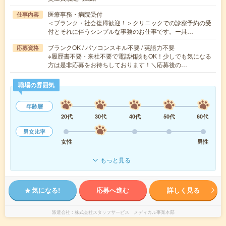
医療事務・病院受付
仕事内容
＜ブランク・社会復帰歓迎！＞クリニックでの診察予約の受
付とそれに伴うシンプルな事務のお仕事です。ー具…
ブランクOK / パソコンスキル不要 / 英語力不要
応募資格
※履歴書不要・来社不要で電話相談もOK！少しでも気になる
方は是非応募をお待ちしております！＼応募後の…
職場の雰囲気
年齢層
20代
30代
40代
50代
60代
男女比率
女性
男性
もっと見る
気になる!
応募へ進む
詳しく見る
派遣会社
株式会社スタッフサービス メディカル事業本部