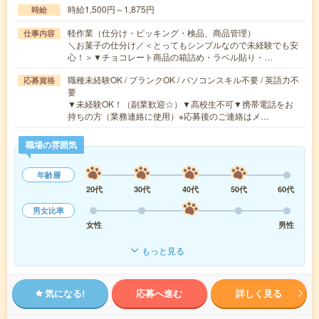
時給1,500円～1,875円
時給
軽作業（仕分け・ピッキング・検品、商品管理）
仕事内容
＼お菓子の仕分け／＜とってもシンプルなので未経験でも安
心！＞▼チョコレート商品の箱詰め・ラベル貼り・…
職種未経験OK / ブランクOK / パソコンスキル不要 / 英語力不
応募資格
要
▼未経験OK！（副業歓迎☆）▼高校生不可▼携帯電話をお
持ちの方（業務連絡に使用）※応募後のご連絡はメ…
職場の雰囲気
年齢層
20代
30代
40代
50代
60代
男女比率
女性
男性
もっと見る
気になる!
応募へ進む
詳しく見る