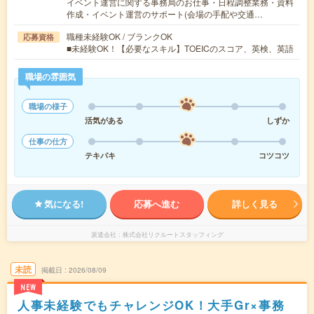
イベント運営に関する事務局のお仕事・日程調整業務・資料
作成・イベント運営のサポート(会場の手配や交通…
職種未経験OK / ブランクOK
応募資格
■未経験OK！【必要なスキル】TOEICのスコア、英検、英語
職場の雰囲気
職場の様子
活気がある
しずか
仕事の仕方
テキパキ
コツコツ
気になる!
応募へ進む
詳しく見る
派遣会社
株式会社リクルートスタッフィング
未読
掲載日
2026/08/09
NEW
人事未経験でもチャレンジOK！大手Gr×事務