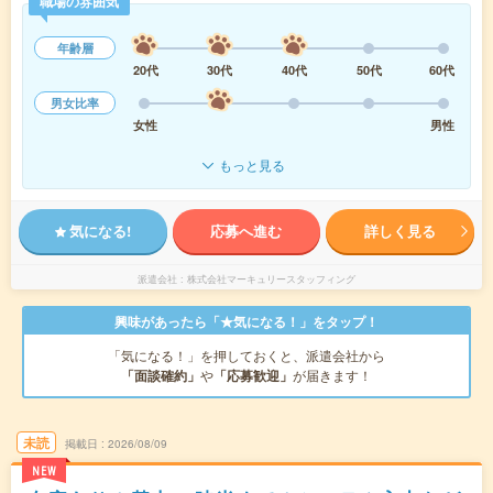
職場の雰囲気
年齢層
20代
30代
40代
50代
60代
男女比率
女性
男性
もっと見る
気になる!
応募へ進む
詳しく見る
派遣会社
株式会社マーキュリースタッフィング
興味があったら「★気になる！」をタップ！
「気になる！」を押しておくと、派遣会社から
「面談確約」
や
「応募歓迎」
が届きます！
未読
掲載日
2026/08/09
NEW