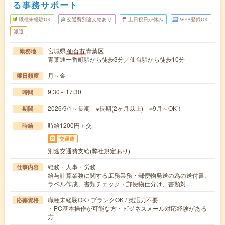
る事務サポート
職種未経験OK
交通費別途支給あり
土日祝日が休み
WEB登録OK
派遣
宮城県
青葉区
仙台市
勤務地
青葉通一番町駅から徒歩3分／仙台駅から徒歩10分
月～金
曜日頻度
9:30～17:30
時間
2026/9/1～長期 ※長期(2ヶ月以上) ※9月～OK！
期間
時給1200円＋交
時給
交通費
別途交通費支給(弊社規定あり)
総務・人事・労務
仕事内容
給与計算業務に関する庶務業務・郵便物発送の為の送付書、
ラベル作成、書類チェック・郵便物仕分け、書類対…
職種未経験OK / ブランクOK / 英語力不要
応募資格
・PC基本操作が可能な方・ビジネスメール対応経験がある
方