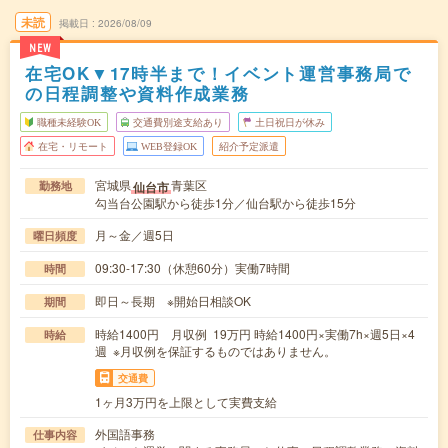
未読
掲載日
2026/08/09
NEW
在宅OK▼17時半まで！イベント運営事務局で
の日程調整や資料作成業務
職種未経験OK
交通費別途支給あり
土日祝日が休み
在宅・リモート
WEB登録OK
紹介予定派遣
宮城県
青葉区
仙台市
勤務地
勾当台公園駅から徒歩1分／仙台駅から徒歩15分
月～金／週5日
曜日頻度
09:30-17:30（休憩60分）実働7時間
時間
即日～長期 ※開始日相談OK
期間
時給1400円 月収例 19万円 時給1400円×実働7h×週5日×4
時給
週 ※月収例を保証するものではありません。
交通費
1ヶ月3万円を上限として実費支給
外国語事務
仕事内容