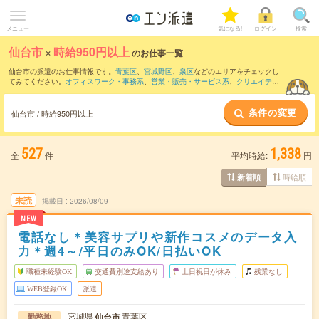
メニュー
気になる!
ログイン
検索
仙台市
×
時給950円以上
のお仕事一覧
仙台市の派遣のお仕事情報です。
青葉区
、
宮城野区
、
泉区
などのエリアをチェックし
てみてください。
オフィスワーク・事務系
、
営業・販売・サービス系
、
クリエイティ
ブ系
などのお仕事を取り揃えています。さらに、
短期
・
単発
などの期間や、
職種未経
験OK
などのこだわり条件で絞り込んでいただけます。
条件の変更
仙台市 / 時給950円以上
時給
1050円以上
・
1800円以上
の求人はこちら
当サイトでは法令を遵守し、最低賃金以上の求人のみを掲載しています。
527
1,338
全
件
平均時給:
円
時給順
新着順
未読
掲載日
2026/08/09
NEW
電話なし＊美容サプリや新作コスメのデータ入
力＊週4～/平日のみOK/日払いOK
職種未経験OK
交通費別途支給あり
土日祝日が休み
残業なし
WEB登録OK
派遣
宮城県
青葉区
仙台市
勤務地