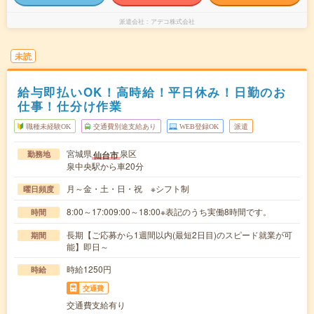
派遣会社
アデコ株式会社
未読
給与即払いOK！高時給！平日休み！日勤のお
仕事！仕分け作業
職種未経験OK
交通費別途支給あり
WEB登録OK
派遣
宮城県
泉区
仙台市
勤務地
泉中央駅から車20分
月～金・土・日・祝 ※シフト制
曜日頻度
8:00～17:009:00～18:00※表記のうち実働8時間です。
時間
長期【ご応募から1週間以内(最短2日目)のスピード就業が可
期間
能】即日～
時給1250円
時給
交通費
交通費支給有り