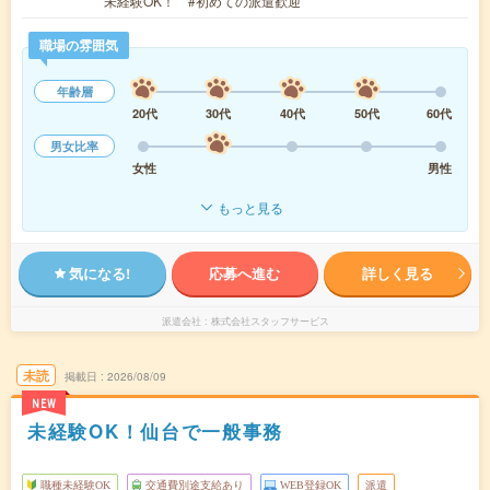
未経験OK！ #初めての派遣歓迎
職場の雰囲気
年齢層
20代
30代
40代
50代
60代
男女比率
女性
男性
もっと見る
気になる!
応募へ進む
詳しく見る
派遣会社
株式会社スタッフサービス
未読
掲載日
2026/08/09
NEW
未経験OK！仙台で一般事務
職種未経験OK
交通費別途支給あり
WEB登録OK
派遣