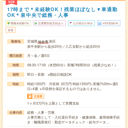
NEW
17時まで＊未経験OK！残業ほぼなし▼車通勤
OK＊泉中央で総務・人事
職種未経験OK
交通費別途支給あり
土日祝日が休み
WEB登録OK
派遣
宮城県
泉区
仙台市
勤務地
泉中央駅から徒歩20分／八乙女駅から徒歩20分
月～金／週5日
曜日頻度
08:30-17:00（休憩60分）実働7時間30分（残業少なめ！）
時間
即日～長期 ※開始日相談OK
期間
時給1350円 月収例 20万円 時給1350円×実働7h30m×週5
時給
日×4週 ※月収例を保証するものではありません。
交通費
1ヶ月3万円を上限として実費支給
総務・人事・労務
仕事内容
人事労務として・入社退社手続き・健康保険、雇用保険手続
き・離職票発行・勤怠データチェック・給与データ…