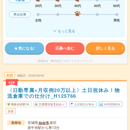
20代
30代
40代
50代
60代
男女比率
女性
男性
もっと見る
気になる!
応募へ進む
詳しく見る
派遣会社
株式会社リクルートスタッフィング
未読
掲載日
2026/08/09
NEW
〈日勤専属×月収例20万以上〉土日祝休み！物
流倉庫での仕分け_H125766
職種未経験OK
交通費別途支給あり
土日祝日が休み
WEB登録OK
派遣
宮城県
泉区
仙台市
勤務地
泉中央駅から車13分