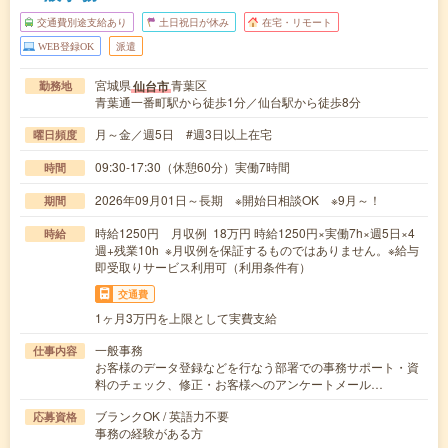
交通費別途支給あり
土日祝日が休み
在宅・リモート
WEB登録OK
派遣
宮城県
青葉区
仙台市
勤務地
青葉通一番町駅から徒歩1分／仙台駅から徒歩8分
月～金／週5日 #週3日以上在宅
曜日頻度
09:30-17:30（休憩60分）実働7時間
時間
2026年09月01日～長期 ※開始日相談OK ※9月～！
期間
時給1250円 月収例 18万円 時給1250円×実働7h×週5日×4
時給
週+残業10h ※月収例を保証するものではありません。※給与
即受取りサービス利用可（利用条件有）
交通費
1ヶ月3万円を上限として実費支給
一般事務
仕事内容
お客様のデータ登録などを行なう部署での事務サポート・資
料のチェック、修正・お客様へのアンケートメール…
ブランクOK / 英語力不要
応募資格
事務の経験がある方