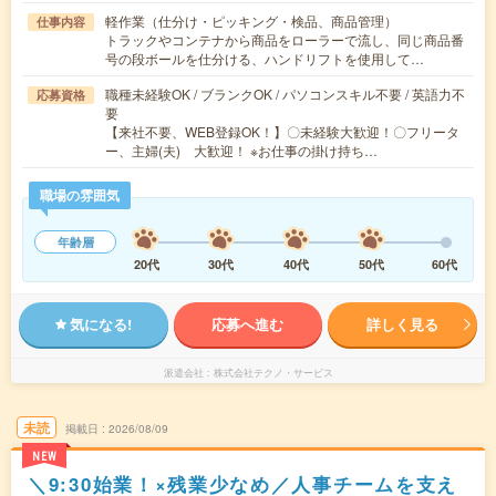
軽作業（仕分け・ピッキング・検品、商品管理）
仕事内容
トラックやコンテナから商品をローラーで流し、同じ商品番
号の段ボールを仕分ける、ハンドリフトを使用して…
職種未経験OK / ブランクOK / パソコンスキル不要 / 英語力不
応募資格
要
【来社不要、WEB登録OK！】〇未経験大歓迎！〇フリータ
ー、主婦(夫) 大歓迎！ ※お仕事の掛け持ち…
職場の雰囲気
年齢層
20代
30代
40代
50代
60代
気になる!
応募へ進む
詳しく見る
派遣会社
株式会社テクノ・サービス
未読
掲載日
2026/08/09
NEW
＼9:30始業！×残業少なめ／人事チームを支え