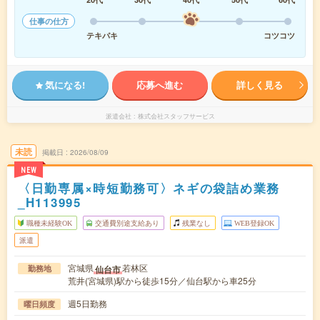
仕事の仕方
テキパキ
コツコツ
気になる!
応募へ進む
詳しく見る
派遣会社
株式会社スタッフサービス
未読
掲載日
2026/08/09
NEW
〈日勤専属×時短勤務可〉ネギの袋詰め業務
_H113995
職種未経験OK
交通費別途支給あり
残業なし
WEB登録OK
派遣
宮城県
若林区
仙台市
勤務地
荒井(宮城県)駅から徒歩15分／仙台駅から車25分
週5日勤務
曜日頻度