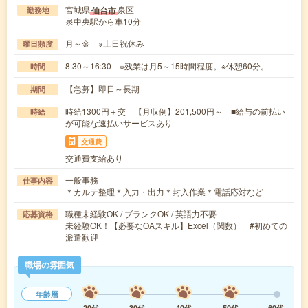
宮城県
泉区
仙台市
勤務地
泉中央駅から車10分
月～金 ※土日祝休み
曜日頻度
8:30～16:30 ※残業は月5～15時間程度。※休憩60分。
時間
【急募】即日～長期
期間
時給1300円＋交 【月収例】201,500円～ ■給与の前払い
時給
が可能な速払いサービスあり
交通費
交通費支給あり
一般事務
仕事内容
＊カルテ整理＊入力・出力＊封入作業＊電話応対など
職種未経験OK / ブランクOK / 英語力不要
応募資格
未経験OK！【必要なOAスキル】Excel（関数） #初めての
派遣歓迎
職場の雰囲気
年齢層
20代
30代
40代
50代
60代