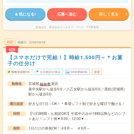
気になる!
応募へ進む
詳しく見る
派遣会社
株式会社ウィルオブ・ワーク FO事業部
未読
掲載日
2026/08/09
NEW
【スマホだけで完結！】時給1,500円～＊お菓
子の仕分け
職種未経験OK
土日祝日が休み
WEB登録OK
派遣
宮城県
泉区
仙台市
勤務地
泉中央駅から徒歩5分／八乙女駅から徒歩5分／黒松(宮城県)
駅から徒歩5分
好きな日1日～OK！＊希望シフト制で好きな曜日で働ける！
曜日頻度
【1日3時間～も相談OK!】午前中のみや18時以降などのシフ
時間
トあり！シフト例▼9:00～12:00▼…
1日だけの単発OK！＃8月～ ＃9月～
期間