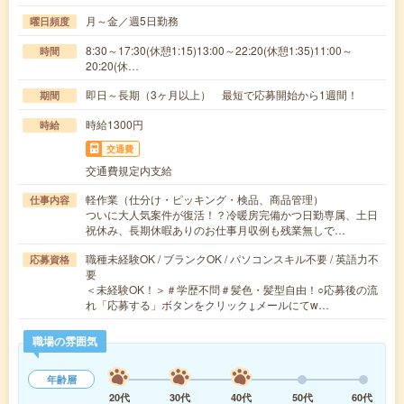
月～金／週5日勤務
曜日頻度
8:30～17:30(休憩1:15)13:00～22:20(休憩1:35)11:00～
時間
20:20(休…
即日～長期（3ヶ月以上） 最短で応募開始から1週間！
期間
時給1300円
時給
交通費
交通費規定内支給
軽作業（仕分け・ピッキング・検品、商品管理）
仕事内容
ついに大人気案件が復活！？冷暖房完備かつ日勤専属、土日
祝休み、長期休暇ありのお仕事月収例も残業無しで…
職種未経験OK / ブランクOK / パソコンスキル不要 / 英語力不
応募資格
要
＜未経験OK！＞＃学歴不問＃髪色・髪型自由！○応募後の流
れ「応募する」ボタンをクリック↓メールにてw…
職場の雰囲気
年齢層
20代
30代
40代
50代
60代