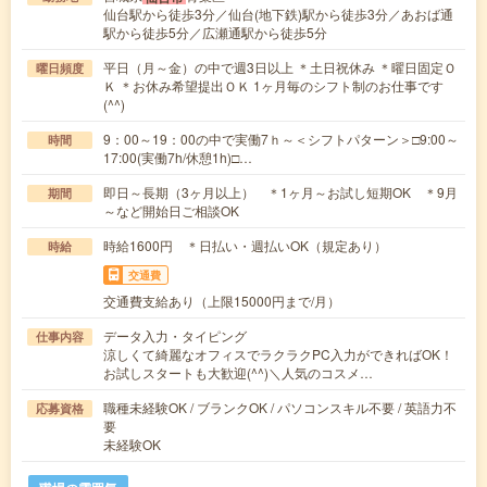
仙台駅から徒歩3分／仙台(地下鉄)駅から徒歩3分／あおば通
駅から徒歩5分／広瀬通駅から徒歩5分
平日（月～金）の中で週3日以上 ＊土日祝休み ＊曜日固定Ｏ
曜日頻度
Ｋ ＊お休み希望提出ＯＫ 1ヶ月毎のシフト制のお仕事です
(^^)
9：00～19：00の中で実働7ｈ～＜シフトパターン＞□9:00～
時間
17:00(実働7h/休憩1h)□…
即日～長期（3ヶ月以上） ＊1ヶ月～お試し短期OK ＊9月
期間
～など開始日ご相談OK
時給1600円 ＊日払い・週払いOK（規定あり）
時給
交通費
交通費支給あり（上限15000円まで/月）
データ入力・タイピング
仕事内容
涼しくて綺麗なオフィスでラクラクPC入力ができればOK！
お試しスタートも大歓迎(^^)＼人気のコスメ…
職種未経験OK / ブランクOK / パソコンスキル不要 / 英語力不
応募資格
要
未経験OK