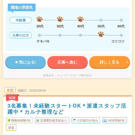
職場の雰囲気
年齢層
20代
30代
40代
50代
60代
仕事の仕方
テキパキ
コツコツ
気になる!
応募へ進む
詳しく見る
派遣会社
マンパワーグループ株式会社
未読
掲載日
2026/08/09
NEW
3名募集！未経験スタートOK＊派遣スタッフ活
躍中＊カルテ整理など
職種未経験OK
交通費別途支給あり
土日祝日が休み
WEB登録OK
派遣