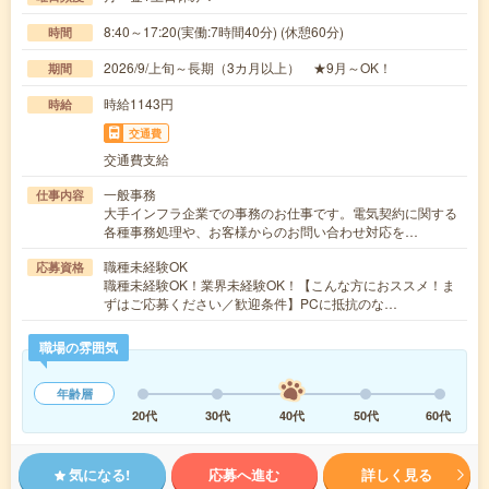
8:40～17:20(実働:7時間40分) (休憩60分)
時間
2026/9/上旬～長期（3カ月以上） ★9月～OK！
期間
時給1143円
時給
交通費
交通費支給
一般事務
仕事内容
大手インフラ企業での事務のお仕事です。電気契約に関する
各種事務処理や、お客様からのお問い合わせ対応を…
職種未経験OK
応募資格
職種未経験OK！業界未経験OK！【こんな方におススメ！ま
ずはご応募ください／歓迎条件】PCに抵抗のな…
職場の雰囲気
年齢層
20代
30代
40代
50代
60代
気になる!
応募へ進む
詳しく見る