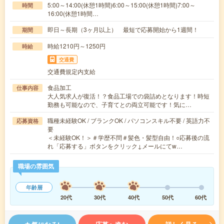
5:00～14:00(休憩1時間)6:00～15:00(休憩1時間)7:00～
時間
16:00(休憩1時間…
即日～長期（3ヶ月以上） 最短で応募開始から1週間！
期間
時給1210円～1250円
時給
交通費
交通費規定内支給
食品加工
仕事内容
大人気求人が復活！？食品工場での袋詰めとなります！時短
勤務も可能なので、子育てとの両立可能です！気に…
職種未経験OK / ブランクOK / パソコンスキル不要 / 英語力不
応募資格
要
＜未経験OK！＞＃学歴不問＃髪色・髪型自由！○応募後の流
れ「応募する」ボタンをクリック↓メールにてw…
職場の雰囲気
年齢層
20代
30代
40代
50代
60代