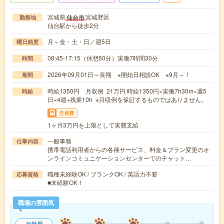
宮城県
宮城野区
仙台市
勤務地
仙台駅から徒歩2分
月～金・土・日／週5日
曜日頻度
08:45-17:15（休憩60分）実働7時間30分
時間
2026年09月01日～長期 ※開始日相談OK ※9月～！
期間
時給1350円 月収例 21万円 時給1350円×実働7h30m×週5
時給
日×4週+残業10h ※月収例を保証するものではありません。
交通費
1ヶ月3万円を上限として実費支給
一般事務
仕事内容
携帯電話利用者からの各種サービス、料金＆プラン変更のオ
ンラインコミュニケーションセンターでのチャット…
職種未経験OK / ブランクOK / 英語力不要
応募資格
■未経験OK！
職場の雰囲気
年齢層