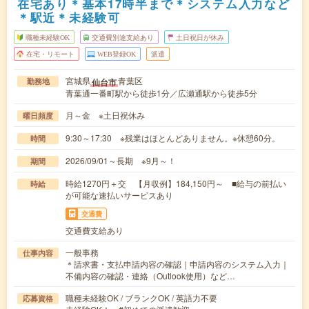
在宅あり＊基本17時半まで＊システム入力など
＊駅近＊未経験可
職種未経験OK
交通費別途支給あり
土日祝日が休み
在宅・リモート
WEB登録OK
派遣
宮城県
青葉区
仙台市
勤務地
青葉通一番町駅から徒歩1分／広瀬通駅から徒歩5分
月～金 ※土日祝休み
曜日頻度
9:30～17:30 ※残業はほとんどありません。※休憩60分。
時間
2026/09/01～長期 ※9月～！
期間
時給1270円＋交 【月収例】184,150円～ ■給与の前払い
時給
が可能な速払いサービスあり
交通費
交通費支給あり
一般事務
仕事内容
＊請求書・支払申請内容の確認｜申請内容のシステム入力｜
不備内容の確認・連絡（Outlook使用）など…
職種未経験OK / ブランクOK / 英語力不要
応募資格