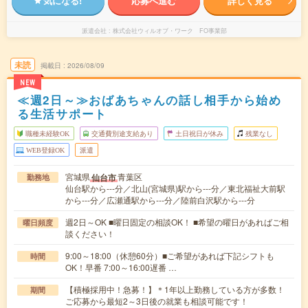
気になる!
応募へ進む
詳しく見る
派遣会社
株式会社ウィルオブ・ワーク FO事業部
未読
掲載日
2026/08/09
NEW
≪週2日～≫おばあちゃんの話し相手から始め
る生活サポート
職種未経験OK
交通費別途支給あり
土日祝日が休み
残業なし
WEB登録OK
派遣
宮城県
青葉区
仙台市
勤務地
仙台駅から---分／北山(宮城県)駅から---分／東北福祉大前駅
から---分／広瀬通駅から---分／陸前白沢駅から---分
週2日～OK ■曜日固定の相談OK！ ■希望の曜日があればご相
曜日頻度
談ください！
9:00～18:00（休憩60分）■ご希望があれば下記シフトも
時間
OK！早番 7:00～16:00遅番 …
【積極採用中！急募！】＊1年以上勤務している方が多数！
期間
ご応募から最短2～3日後の就業も相談可能です！