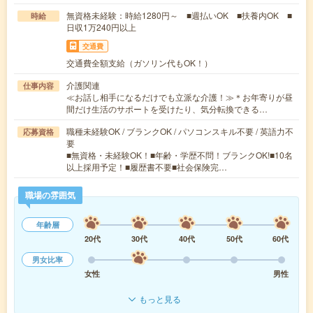
無資格未経験：時給1280円～ ■週払いOK ■扶養内OK ■
時給
日収1万240円以上
交通費
交通費全額支給（ガソリン代もOK！）
介護関連
仕事内容
≪お話し相手になるだけでも立派な介護！≫＊お年寄りが昼
間だけ生活のサポートを受けたり、気分転換できる…
職種未経験OK / ブランクOK / パソコンスキル不要 / 英語力不
応募資格
要
■無資格・未経験OK！■年齢・学歴不問！ブランクOK!■10名
以上採用予定！■履歴書不要■社会保険完…
職場の雰囲気
年齢層
20代
30代
40代
50代
60代
男女比率
女性
男性
もっと見る