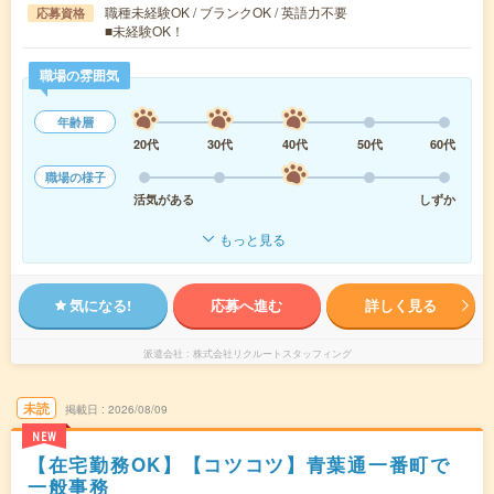
職種未経験OK / ブランクOK / 英語力不要
応募資格
■未経験OK！
職場の雰囲気
年齢層
20代
30代
40代
50代
60代
職場の様子
活気がある
しずか
もっと見る
気になる!
応募へ進む
詳しく見る
派遣会社
株式会社リクルートスタッフィング
未読
掲載日
2026/08/09
NEW
【在宅勤務OK】【コツコツ】青葉通一番町で
一般事務