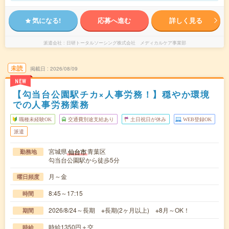
気になる!
応募へ進む
詳しく見る
派遣会社
日研トータルソーシング株式会社 メディカルケア事業部
未読
掲載日
2026/08/09
NEW
【勾当台公園駅チカ×人事労務！】穏やか環境
での人事労務業務
職種未経験OK
交通費別途支給あり
土日祝日が休み
WEB登録OK
派遣
宮城県
青葉区
仙台市
勤務地
勾当台公園駅から徒歩5分
月～金
曜日頻度
8:45～17:15
時間
2026/8/24～長期 ※長期(2ヶ月以上) ※8月～OK！
期間
時給1350円＋交
時給