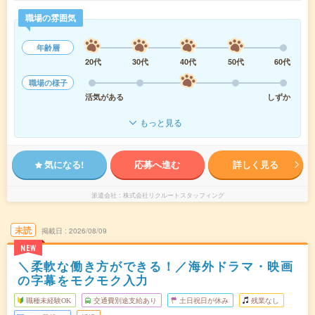
職場の雰囲気
年齢層
20代
30代
40代
50代
60代
職場の様子
活気がある
しずか
もっと見る
気になる!
応募へ進む
詳しく見る
派遣会社
株式会社リクルートスタッフィング
未読
掲載日
2026/08/09
NEW
＼柔軟な働き方ができる！／海外ドラマ・映画
の字幕をモクモク入力
職種未経験OK
交通費別途支給あり
土日祝日が休み
残業なし