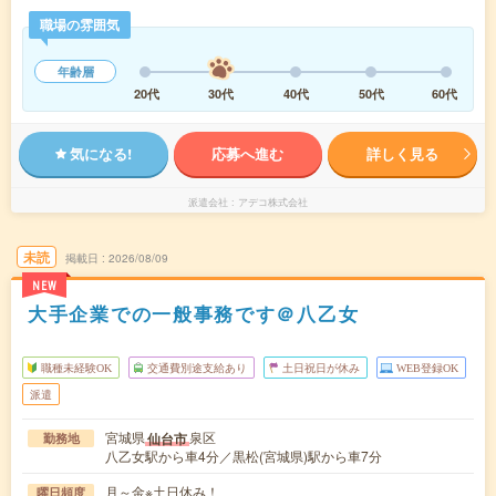
職場の雰囲気
年齢層
20代
30代
40代
50代
60代
気になる!
応募へ進む
詳しく見る
派遣会社
アデコ株式会社
未読
掲載日
2026/08/09
NEW
大手企業での一般事務です＠八乙女
職種未経験OK
交通費別途支給あり
土日祝日が休み
WEB登録OK
派遣
宮城県
泉区
仙台市
勤務地
八乙女駅から車4分／黒松(宮城県)駅から車7分
月～金※土日休み！
曜日頻度