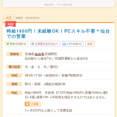
派遣会社
アデコ株式会社
未読
掲載日
2026/08/04
NEW
時給1950円！未経験OK！PCスキル不要＊仙台
での営業
職種未経験OK
交通費別途支給あり
WEB登録OK
派遣
宮城県
宮城野区
仙台市
勤務地
仙台駅から徒歩7分／宮城野通駅から徒歩2分
月～金・土・日／週5日
曜日頻度
09:00-17:30（休憩60分）実働7時間30分
時間
即日～長期 ※開始日相談OK
期間
時給1950円 月収例 31万円 時給1950円×実働7h30m×週5
時給
日×4週+残業10h ※月収例を保証するものではありません。
交通費
1ヶ月3万円を上限として実費支給