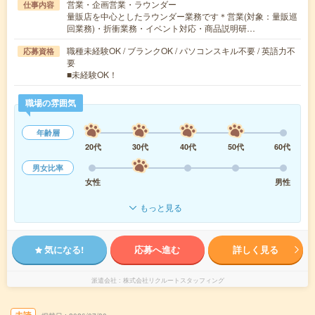
営業・企画営業・ラウンダー
仕事内容
量販店を中心としたラウンダー業務です＊営業(対象：量販巡
回業務)・折衝業務・イベント対応・商品説明研…
職種未経験OK / ブランクOK / パソコンスキル不要 / 英語力不
応募資格
要
■未経験OK！
職場の雰囲気
年齢層
20代
30代
40代
50代
60代
男女比率
女性
男性
もっと見る
気になる!
応募へ進む
詳しく見る
派遣会社
株式会社リクルートスタッフィング