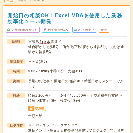
未読
掲載日
2026/07/30
開始日の相談OK！Excel VBAを使用した業務
効率化ツール開発
交通費別途支給あり
土日祝日が休み
WEB登録OK
派遣
宮城県
青葉区
仙台市
勤務地
仙台駅から徒歩5分／仙台(地下鉄)駅から徒歩5分／あおば通
駅から徒歩5分
月～金(週5)
曜日頻度
9:00～18:00(休憩60分、実働8:00）
時間
長期のお仕事！ 開始日の相談OK！希望日からスタートでき
期間
ます
時給2,200円～ 月収例／407,000円～＋交通費全額支給 ＊
時給
時給×8時間×20日＋残業代20h分
交通費
全額支給
サーバ・ネットワークエンジニア
仕事内容
通信インフラを支える携帯基地局建設プロジェクトで、業務