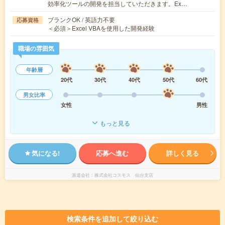
効率化ツールの開発を担当していただきます。Ex…
ブランクOK / 英語力不要
応募資格
＜必須＞Excel VBAを使用した開発経験
職場の雰囲気
年齢層
20代
30代
40代
50代
60代
男女比率
女性
男性
もっと見る
気になる!
応募へ進む
詳しく見る
派遣会社
株式会社コスモス 仙台支店
検索条件を追加して絞り込む