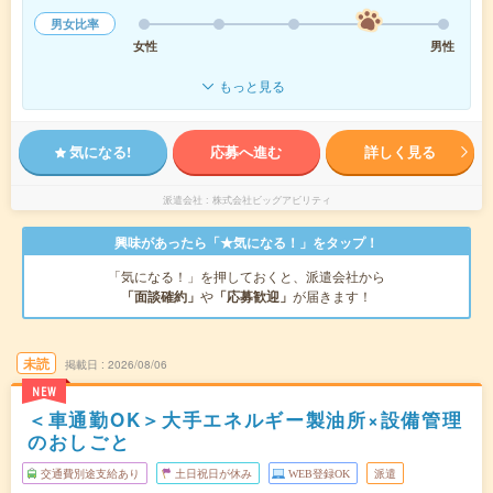
男女比率
女性
男性
もっと見る
気になる!
応募へ進む
詳しく見る
派遣会社
株式会社ビッグアビリティ
興味があったら「★気になる！」をタップ！
「気になる！」を押しておくと、派遣会社から
「面談確約」
や
「応募歓迎」
が届きます！
未読
掲載日
2026/08/06
NEW
＜車通勤OK＞大手エネルギー製油所×設備管理
のおしごと
交通費別途支給あり
土日祝日が休み
WEB登録OK
派遣