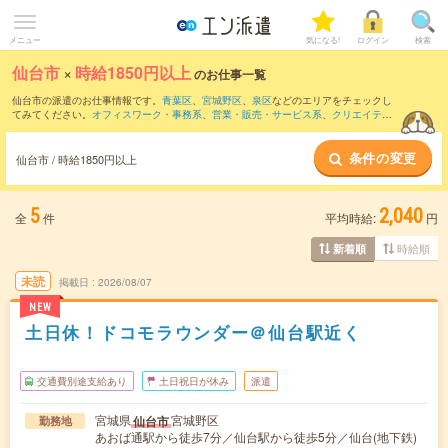
メニュー
気になる!
ログイン
検索
仙台市
×
時給1850円以上
のお仕事一覧
仙台市の派遣のお仕事情報です。
青葉区
、
宮城野区
、
泉区
などのエリアをチェックし
てみてください。
オフィスワーク・事務系
、
営業・販売・サービス系
、
クリエイティ
ブ系
などのお仕事を取り揃えています。さらに、
短期
・
単発
などの期間や、
職種未経
験OK
などのこだわり条件で絞り込んでいただけます。
条件の変更
仙台市 / 時給1850円以上
5
2,040
全
件
平均時給:
円
時給順
新着順
未読
掲載日
2026/08/07
NEW
土日休！ドコモラウンダー＠仙台駅近く
交通費別途支給あり
土日祝日が休み
派遣
宮城県
宮城野区
仙台市
勤務地
あおば通駅から徒歩7分／仙台駅から徒歩5分／仙台(地下鉄)