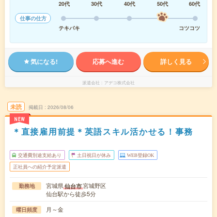
20代
30代
40代
50代
60代
仕事の仕方
テキパキ
コツコツ
気になる!
応募へ進む
詳しく見る
派遣会社
アデコ株式会社
未読
掲載日
2026/08/06
NEW
＊直接雇用前提＊英語スキル活かせる！事務
交通費別途支給あり
土日祝日が休み
WEB登録OK
正社員への紹介予定派遣
宮城県
宮城野区
仙台市
勤務地
仙台駅から徒歩5分
月～金
曜日頻度