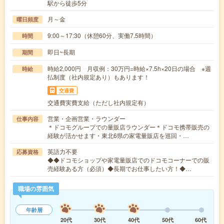
駅から徒歩5分
月～金
曜日頻度
9:00～17:30（休憩60分、実働7.5時間）
時間
即日~長期
期間
時給2,000円 月収例：30万円=時給×7.5h×20日の場合 ※週
時給
払制度（社内規定あり）もあります！
交通費
交通費実費支給（ただし社内規定有）
営業・企画営業・ラウンダー
仕事内容
＊ドコモグループでの量販店ラウンダー＊ドコモ携帯販売の
経験が活かせます・東北6県の家電量販店を巡回・…
英語力不要
応募資格
◆◆ドコモショップや家電量販店でのドコモコーナーでの販
売経験ある方（必須）◆長期でお仕事したい方！◆…
職場の雰囲気
年齢層
20代
30代
40代
50代
60代