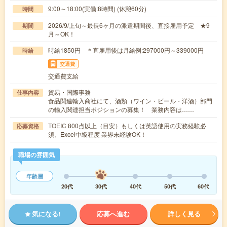
9:00～18:00(実働:8時間) (休憩60分)
時間
2026/9/上旬～最長6ヶ月の派遣期間後、直接雇用予定 ★9
期間
月～OK！
時給1850円 ＊直雇用後は月給例:297000円～339000円
時給
交通費
交通費支給
貿易・国際事務
仕事内容
食品関連輸入商社にて、酒類（ワイン・ビール・洋酒）部門
の輸入関連担当ポジションの募集！ 業務内容は……
TOEIC 800点以上（目安）もしくは英語使用の実務経験必
応募資格
須、Excel中級程度 業界未経験OK！
職場の雰囲気
年齢層
20代
30代
40代
50代
60代
気になる!
応募へ進む
詳しく見る