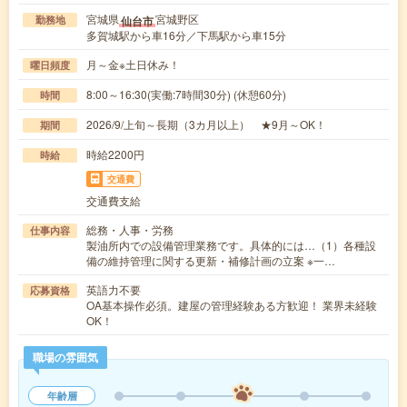
宮城県
宮城野区
仙台市
勤務地
多賀城駅から車16分／下馬駅から車15分
月～金※土日休み！
曜日頻度
8:00～16:30(実働:7時間30分) (休憩60分)
時間
2026/9/上旬～長期（3カ月以上） ★9月～OK！
期間
時給2200円
時給
交通費
交通費支給
総務・人事・労務
仕事内容
製油所内での設備管理業務です。具体的には…（1）各種設
備の維持管理に関する更新・補修計画の立案 ※一…
英語力不要
応募資格
OA基本操作必須。建屋の管理経験ある方歓迎！ 業界未経験
OK！
職場の雰囲気
年齢層