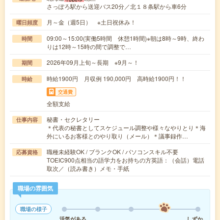
さっぽろ駅から送迎バス20分／北１８条駅から車6分
月～金（週5日） ※土日祝休み！
曜日頻度
09:00～15:00(実働5時間 休憩1時間)※朝は8時～9時、終わ
時間
りは12時～15時の間で調整で…
2026年09月上旬～長期 ※9月～！
期間
時給1900円 月収例 190,000円 高時給1900円！！
時給
交通費
全額支給
秘書・セクレタリー
仕事内容
＊代表の秘書としてスケジュール調整や様々なやりとり＊海
外にいるお客様とのやり取り（メール）＊議事録作…
職種未経験OK / ブランクOK / パソコンスキル不要
応募資格
TOEIC900点相当の語学力をお持ちの方英語：（会話）電話
取次／（読み書き）メモ・手紙
職場の雰囲気
職場の様子
活気がある
しずか