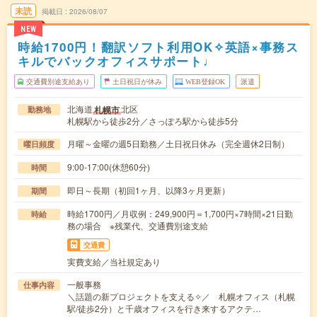
未読
掲載日
2026/08/07
NEW
時給1700円！翻訳ソフト利用OK✧英語×事務ス
キルでバックオフィスサポート♩
交通費別途支給あり
土日祝日が休み
WEB登録OK
派遣
北海道
北区
札幌市
勤務地
札幌駅から徒歩2分／さっぽろ駅から徒歩5分
月曜～金曜の週5日勤務／土日祝日休み（完全週休2日制）
曜日頻度
9:00-17:00(休憩60分)
時間
即日～長期（初回1ヶ月、以降3ヶ月更新）
期間
時給1700円／月収例：249,900円＝1,700円×7時間×21日勤
時給
務の場合 ※残業代、交通費別途支給
交通費
実費支給／当社規定あり
一般事務
仕事内容
＼話題の新プロジェクトを支える✧／ 札幌オフィス（札幌
駅/徒歩2分）と千歳オフィスを行き来するアクテ…