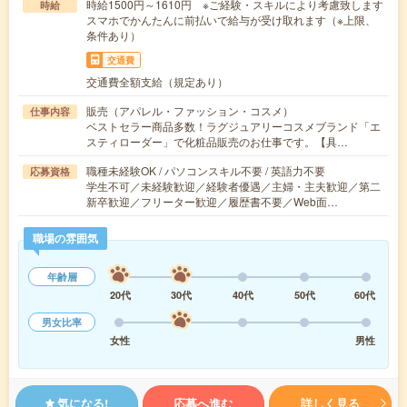
時給1500円～1610円 ※ご経験・スキルにより考慮致します
時給
スマホでかんたんに前払いで給与が受け取れます（※上限、
条件あり）
交通費
交通費全額支給（規定あり）
販売（アパレル・ファッション・コスメ）
仕事内容
ベストセラー商品多数！ラグジュアリーコスメブランド「エ
スティローダー」で化粧品販売のお仕事です。【具…
職種未経験OK / パソコンスキル不要 / 英語力不要
応募資格
学生不可／未経験歓迎／経験者優遇／主婦・主夫歓迎／第二
新卒歓迎／フリーター歓迎／履歴書不要／Web面…
職場の雰囲気
年齢層
20代
30代
40代
50代
60代
男女比率
女性
男性
気になる!
応募へ進む
詳しく見る