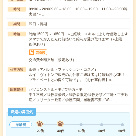
09:30～20:009:30～18:00 10:30～19:00 11:30～20:00等
時間
実働7～…
即日～長期
期間
時給1500円～1650円 ※ご経験・スキルにより考慮致します
時給
スマホでかんたんに前払いで給与が受け取れます（※上限、
条件あり）
交通費
交通費全額支給（規定あり）
販売（アパレル・ファッション・コスメ）
仕事内容
ルイ・ヴィトンで販売のお仕事ご経験者は時短勤務もOK！
プライベートとの両立可能です。【お仕事内容】○…
パソコンスキル不要 / 英語力不要
応募資格
学生不可／経験者優遇／経験者限定/経験必須／主婦・主夫歓
迎／フリーター歓迎／学歴不問／履歴書不要／W…
職場の雰囲気
年齢層
20代
30代
40代
50代
60代