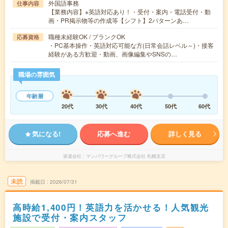
外国語事務
仕事内容
【業務内容】※英語対応あり！・受付・案内・電話受付・動
画・PR掲示物等の作成等【シフト】2パターンあ…
職種未経験OK / ブランクOK
応募資格
・PC基本操作・英語対応可能な方(日常会話レベル～)・接客
経験がある方歓迎・動画、画像編集やSNSの…
職場の雰囲気
年齢層
20代
30代
40代
50代
60代
気になる!
応募へ進む
詳しく見る
派遣会社
マンパワーグループ株式会社 札幌支店
未読
掲載日
2026/07/31
高時給1,400円！英語力を活かせる！人気観光
施設で受付・案内スタッフ