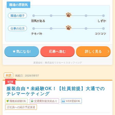
職場の雰囲気
職場の様子
活気がある
しずか
仕事の仕方
テキパキ
コツコツ
気になる!
応募へ進む
詳しく見る
派遣会社
株式会社リクルートスタッフィング
未読
掲載日
2026/08/07
NEW
服装自由＊未経験OK！【社員前提】大通での
テレマーケティング
職種未経験OK
交通費別途支給あり
WEB登録OK
正社員への紹介予定派遣