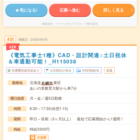
気になる!
応募へ進む
詳しく見る
派遣会社
パーソルテンプスタッフ株式会社
未読
掲載日
2026/08/05
NEW
《電気工事士1種》CAD・設計関連○土日祝休
＆車通勤可能！_H115038
交通費別途支給あり
土日祝日が休み
WEB登録OK
派遣
北海道
東区
札幌市
勤務地
あいの里教育大駅から車7分
月～金／週5日勤務
曜日頻度
8:30～17:30(休憩1:15)
時間
即日～長期（3ヶ月以上） 最短で応募開始から1週間！
期間
時給3300円
時給
交通費