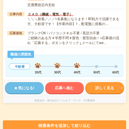
交通費規定内支給
ＣＡＤ（機械・電気・電子）
仕事内容
＼＼＼新着／／／1名募集になります！即戦力で活躍できる
方、大歓迎です！【作業内容】1，配電盤に搭載の…
ブランクOK / パソコンスキル不要 / 英語力不要
応募資格
ご経験のある方＃学歴不問＃髪色・髪型自由！○応募後の流
れ「応募する」ボタンをクリック↓メールにてwe…
職場の雰囲気
年齢層
20代
30代
40代
50代
60代
気になる!
応募へ進む
詳しく見る
派遣会社
株式会社ウィルオブ・ワーク FO事業部
検索条件を追加して絞り込む