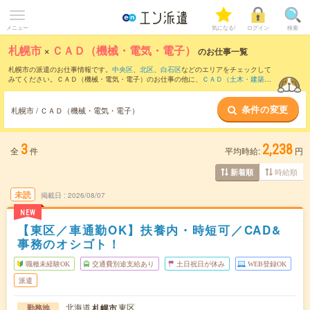
メニュー
気になる!
ログイン
検索
札幌市
×
ＣＡＤ（機械・電気・電子）
のお仕事一覧
札幌市の派遣のお仕事情報です。
中央区
、
北区
、
白石区
などのエリアをチェックして
みてください。ＣＡＤ（機械・電気・電子）のお仕事の他に、
ＣＡＤ（土木・建築・
設備）
、
設計（機械・電気・電子）
、
設計（土木・建築・設備）
などを取り揃えてい
ます。さらに、
短期
・
単発
などの期間や、
職種未経験OK
などのこだわり条件で絞り込
条件の変更
んでいただけます。職種辞典：
ＣＡＤ（機械・電気・電子）のお仕事とは？とは？
札幌市 / ＣＡＤ（機械・電気・電子）
3
2,238
全
件
平均時給:
円
時給順
新着順
未読
掲載日
2026/08/07
NEW
【東区／車通勤OK】扶養内・時短可／CAD&
事務のオシゴト！
職種未経験OK
交通費別途支給あり
土日祝日が休み
WEB登録OK
派遣
北海道
東区
札幌市
勤務地