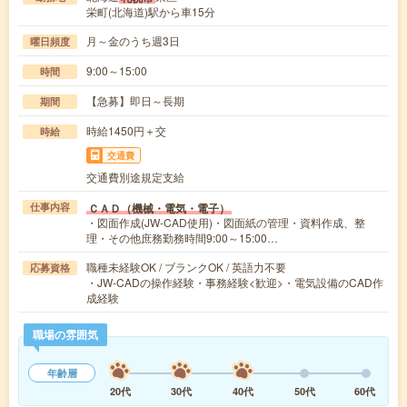
栄町(北海道)駅から車15分
月～金のうち週3日
曜日頻度
9:00～15:00
時間
【急募】即日～長期
期間
時給1450円＋交
時給
交通費
交通費別途規定支給
ＣＡＤ（機械・電気・電子）
仕事内容
・図面作成(JW-CAD使用)・図面紙の管理・資料作成、整
理・その他庶務勤務時間9:00～15:00…
職種未経験OK / ブランクOK / 英語力不要
応募資格
・JW-CADの操作経験・事務経験<歓迎>・電気設備のCAD作
成経験
職場の雰囲気
年齢層
20代
30代
40代
50代
60代