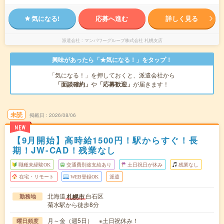
気になる!
応募へ進む
詳しく見る
派遣会社
マンパワーグループ株式会社 札幌支店
興味があったら「★気になる！」をタップ！
「気になる！」を押しておくと、派遣会社から
「面談確約」
や
「応募歓迎」
が届きます！
未読
掲載日
2026/08/06
NEW
【9月開始】高時給1500円！駅からすぐ！長
期！JW-CAD！残業なし
職種未経験OK
交通費別途支給あり
土日祝日が休み
残業なし
在宅・リモート
WEB登録OK
派遣
北海道
白石区
札幌市
勤務地
菊水駅から徒歩8分
月～金（週5日） ※土日祝休み！
曜日頻度