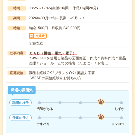
08:25～17:45(実働8時間 休憩1時間20分)
時間
2026年09月中旬～長期 ※9月～！
期間
時給1500円 月収例 240,000円
時給
交通費
全額支給
ＣＡＤ（機械・電気・電子）
仕事内容
＊JW-CADを使用し製品の図面修正・作成＊資料作成＊備品
管理＊ショールームでの接客（たまに）＊お客…
職種未経験OK / ブランクOK / 英語力不要
応募資格
JWCADの実務経験をお持ちの方
職場の雰囲気
職場の様子
活気がある
しずか
仕事の仕方
テキパキ
コツコツ