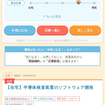
男女比率
女性
男性
もっと見る
気になる!
応募へ進む
詳しく見る
派遣会社
パーソルクロステクノロジー株式会社機電系エンジニアサービス
興味があったら「★気になる！」をタップ！
「気になる！」を押しておくと、派遣会社から
「面談確約」
や
「応募歓迎」
が届きます！
未読
掲載日
2026/08/05
NEW
【在宅】半導体検査装置のソフトウェア開発
交通費別途支給あり
土日祝日が休み
在宅・リモート
WEB登録OK
派遣