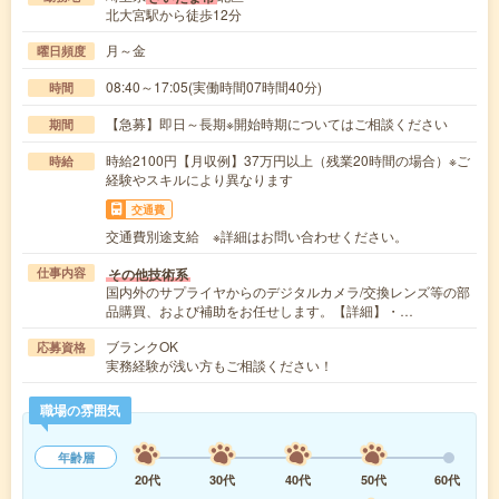
北大宮駅から徒歩12分
月～金
曜日頻度
08:40～17:05(実働時間07時間40分)
時間
【急募】即日～長期※開始時期についてはご相談ください
期間
時給2100円【月収例】37万円以上（残業20時間の場合）※ご
時給
経験やスキルにより異なります
交通費
交通費別途支給 ※詳細はお問い合わせください。
その他技術系
仕事内容
国内外のサプライヤからのデジタルカメラ/交換レンズ等の部
品購買、および補助をお任せします。【詳細】・…
ブランクOK
応募資格
実務経験が浅い方もご相談ください！
職場の雰囲気
年齢層
20代
30代
40代
50代
60代