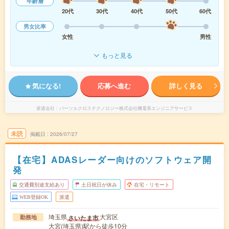
年齢層
20代
30代
40代
50代
60代
男女比率
女性
男性
もっと見る
気になる!
応募へ進む
詳しく見る
派遣会社
パーソルクロステクノロジー株式会社機電系エンジニアサービス
未読
掲載日
2026/07/27
【在宅】ADASレーダー向けのソフトウェア開
発
交通費別途支給あり
土日祝日が休み
在宅・リモート
WEB登録OK
派遣
埼玉県
大宮区
さいたま市
勤務地
大宮(埼玉県)駅から徒歩10分