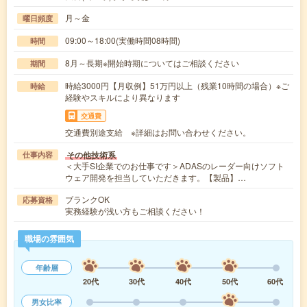
月～金
曜日頻度
09:00～18:00(実働時間08時間)
時間
8月～長期※開始時期についてはご相談ください
期間
時給3000円【月収例】51万円以上（残業10時間の場合）※ご
時給
経験やスキルにより異なります
交通費
交通費別途支給 ※詳細はお問い合わせください。
その他技術系
仕事内容
＜大手SI企業でのお仕事です＞ADASのレーダー向けソフト
ウェア開発を担当していただきます。【製品】…
ブランクOK
応募資格
実務経験が浅い方もご相談ください！
職場の雰囲気
年齢層
20代
30代
40代
50代
60代
男女比率