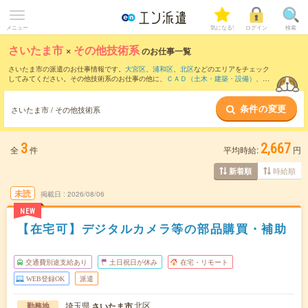
メニュー
気になる!
ログイン
検索
さいたま市
×
その他技術系
のお仕事一覧
さいたま市の派遣のお仕事情報です。
大宮区
、
浦和区
、
北区
などのエリアをチェック
してみてください。その他技術系のお仕事の他に、
ＣＡＤ（土木・建築・設備）
、
Ｃ
ＡＤ（機械・電気・電子）
、
設計（機械・電気・電子）
などを取り揃えています。さ
らに、
短期
・
単発
などの期間や、
職種未経験OK
などのこだわり条件で絞り込んでいた
条件の変更
だけます。
さいたま市 / その他技術系
3
2,667
全
件
平均時給:
円
時給順
新着順
未読
掲載日
2026/08/06
NEW
【在宅可】デジタルカメラ等の部品購買・補助
交通費別途支給あり
土日祝日が休み
在宅・リモート
WEB登録OK
派遣
埼玉県
北区
さいたま市
勤務地