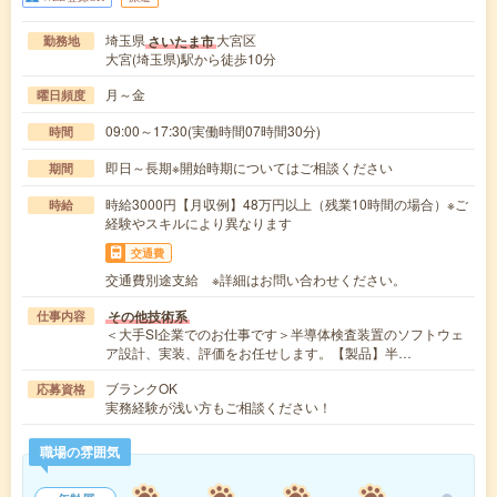
埼玉県
大宮区
さいたま市
勤務地
大宮(埼玉県)駅から徒歩10分
月～金
曜日頻度
09:00～17:30(実働時間07時間30分)
時間
即日～長期※開始時期についてはご相談ください
期間
時給3000円【月収例】48万円以上（残業10時間の場合）※ご
時給
経験やスキルにより異なります
交通費
交通費別途支給 ※詳細はお問い合わせください。
その他技術系
仕事内容
＜大手SI企業でのお仕事です＞半導体検査装置のソフトウェ
ア設計、実装、評価をお任せします。【製品】半…
ブランクOK
応募資格
実務経験が浅い方もご相談ください！
職場の雰囲気