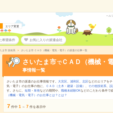
ヘル
エリア変更
た希望条件
お気に入りの派遣会社
たま市 技術系
さいたま市 ＣＡＤ（機械・電気・電子）の派遣の仕事一覧
さいたま市
ＣＡＤ（機械・
で
事情報一覧
さいたま市の派遣のお仕事情報です。
大宮区
、
浦和区
、
北区
などのエリアをチ
気・電子）のお仕事の他に、
ＣＡＤ（土木・建築・設備）
、
その他技術系
、
設
す。さらに、
短期
・
単発
などの期間や、
職種未経験OK
などのこだわり条件で
（機械・電気・電子）のお仕事とは？とは？
7
1
7
件中
～
件を表示中