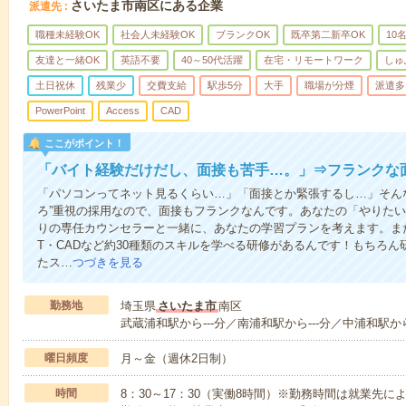
さいたま市南区にある企業
派遣先
職種未経験OK
社会人未経験OK
ブランクOK
既卒第二新卒OK
10
友達と一緒OK
英語不要
40～50代活躍
在宅・リモートワーク
しゅ
土日祝休
残業少
交費支給
駅歩5分
大手
職場が分煙
派遣多
PowerPoint
Access
CAD
ここがポイント！
「バイト経験だけだし、面接も苦手…。」⇒フランクな
「パソコンってネット見るくらい…」「面接とか緊張するし…」そん
ろ”重視の採用なので、面接もフランクなんです。あなたの「やりた
りの専任カウンセラーと一緒に、あなたの学習プランを考えます。ま
T・CADなど約30種類のスキルを学べる研修があるんです！もちろ
たス…
つづきを見る
勤務地
埼玉県
さいたま市
南区
武蔵浦和駅から---分／南浦和駅から---分／中浦和駅から
曜日頻度
月～金（週休2日制）
時間
8：30～17：30（実働8時間）※勤務時間は就業先