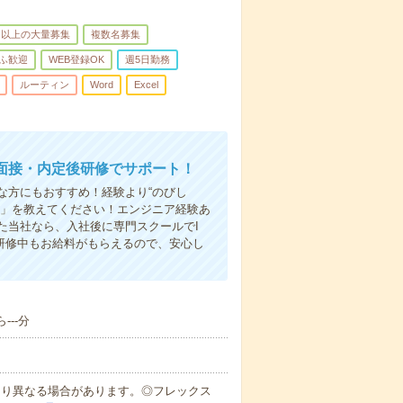
名以上の大量募集
複数名募集
ふ歓迎
WEB登録OK
週5日勤務
ルーティン
Word
Excel
面接・内定後研修でサポート！
な方にもおすすめ！経験より“のびし
い」を教えてください！エンジニア経験あ
た当社なら、入社後に専門スクールでI
ん研修中もお給料がもらえるので、安心し
---分
により異なる場合があります。◎フレックス