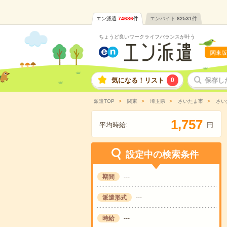
エン派遣
74686
件
エンバイト
82531
件
ちょうど良いワークライフバランスが叶う
関東版
気になる！リスト
0
保存し
派遣TOP
関東
埼玉県
さいたま市
さい
,
1
7
5
7
平均時給:
円
設定中の検索条件
期間
---
派遣形式
---
時給
---