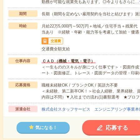
勤務が可能な就業先もあります。◎今よりもさらに…
期間
長期（期間を定めない雇用契約を当社と結びます）派
時給
月給22万5,000円～50万円＋地域／住宅手当＋残
当あり ※経験・年齢・能力等を考慮して加給・優遇
交通費
交通費全額支給
仕事内容
ＣＡＤ（機械・電気・電子）
＜一生もののスキルが身につく仕事です＞・図面作成
ート・図面修正、トレース・図面データの管理・印刷
応募資格
職種未経験OK / ブランクOK / 英語力不要
＜未経験、第二新卒OK！＞社会人経験、業界経験、
内容は不問）▼入社までの流れ(1)書類選考 ★プロフ
派遣会社
株式会社スタッフサービス エンジニアリング事業本
応募する
気になる！