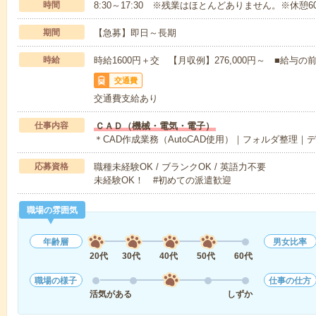
時間
8:30～17:30 ※残業はほとんどありません。※休憩6
期間
【急募】即日～長期
時給
時給1600円＋交 【月収例】276,000円～ ■給
交通費
交通費支給あり
仕事内容
ＣＡＤ（機械・電気・電子）
＊CAD作成業務（AutoCAD使用）｜フォルダ整理
応募資格
職種未経験OK / ブランクOK / 英語力不要
未経験OK！ #初めての派遣歓迎
職場の雰囲気
年齢層
男女比率
20代
30代
40代
50代
60代
職場の様子
仕事の仕方
活気がある
しずか