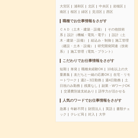
大宮区
浦和区
北区
中央区
岩槻区
南区
桜区
緑区
見沼区
西区
職種でお仕事情報をさがす
ＣＡＤ（土木・建築・設備）
その他技術
系
設計（機械・電気・電子）
設計（土
木・建築・設備）
組込み・制御
施工管理
（建設・土木・設備）
研究開発関連（技術
系）
施工管理（電気・プラント）
こだわりでお仕事情報をさがす
短期
単発
職種未経験OK
10名以上の大
量募集
友だちと一緒の応募OK
在宅・リモ
ートワーク
週2～3日勤務
週4日勤務
土
日祝のみ勤務
残業なし
副業・WワークOK
交通費別途支給あり
語学力が活かせる
人気のワードでお仕事情報をさがす
急募
年齢不問
財団法人
英語
書類チェ
ック
テレビ局
封入
大学