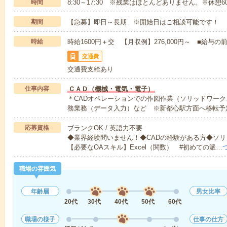
時間
8:30～17:30 ※残業はほとんどありません。※休憩6
期間
【急募】即日～長期 ※開始日はご相談可能です！
時給
時給1600円＋交 【月収例】276,000円～ ■給
交通費
交通費支給あり
仕事内容
ＣＡＤ（機械・電気・電子）
＊CADオペレーションでの作図作業（ソリッドワー
務業務（データ入力）など ※新都心駅方面へ移転予
応募資格
ブランクOK / 英語力不要
◆業界経験問いません！◆CADの経験がある方◆ソ
【必要なOAスキル】Excel（関数） #初めての派…
職場の雰囲気
年齢層
男女比率
20代
30代
40代
50代
60代
職場の様子
仕事の仕方