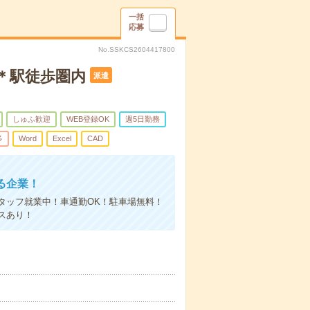
一括
応募
No.SSKCS2604417800
円＊駅徒歩圏内
派遣
しゅふ歓迎
WEB登録OK
週5日勤務
多
Word
Excel
CAD
る企業！
タッフ就業中！車通勤OK！駐車場無料！
スあり！