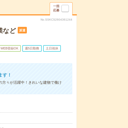
一括
応募
No.SSKCS2604361244
業など
派遣
WEB登録OK
週5日勤務
土日祝休
ます！
の方々が活躍中！きれいな建物で働け