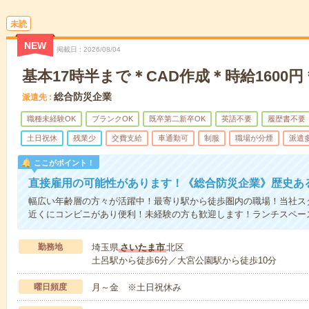
未読
NEW
掲載日
2026/08/04
基本17時半まで＊CAD作成＊時給1600
総合防災企業
派遣先
職種未経験OK
ブランクOK
既卒第二新卒OK
英語不要
履歴書不要
土日祝休
残業少
交費支給
車通勤可
制服
職場が分煙
派遣
ここがポイント！
直接雇用の可能性があります！《総合防災企業》歴史あ
幅広い年齢層の方々が活躍中！最寄り駅から徒歩圏内の職場！当社ス
近くにコンビニがあり便利！未経験の方も歓迎します！ランチスペー
勤務地
埼玉県
さいたま市
北区
土呂駅から徒歩6分／大宮公園駅から徒歩10分
曜日頻度
月～金 ※土日祝休み