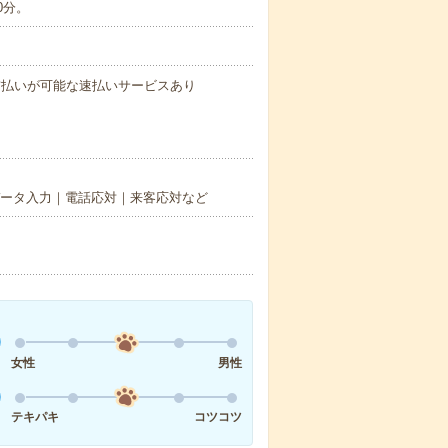
0分。
与の前払いが可能な速払いサービスあり
｜データ入力｜電話応対｜来客応対など
女性
男性
テキパキ
コツコツ