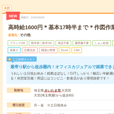
未読
NEW
掲載日
2026/08/06
高時給1600円＊基本17時半まで＊作図作
その他
派遣先
ブランクOK
既卒第二新卒OK
英語不要
履歴書不要
しゅふ歓迎
残業少
交費支給
職場が禁煙
Excel
CAD
ここがポイント！
最寄り駅から徒歩圏内！オフィスカジュアルで就業でき
うれしい土日祝お休み！残業ほぼなし！OJTしっかり！幅広い年齢層
る！休憩室完備！周辺にはコンビニ・飲食店があり環境抜群です！
勤務地
埼玉県
さいたま市
大宮区
大宮(埼玉県)駅から徒歩8分
曜日頻度
月～金 ※土日祝休み