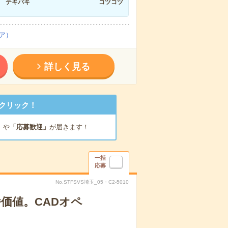
テキパキ
コツコツ
ア）
詳しく見る
クリック！
」
や
「応募歓迎」
が届きます！
一括
応募
No.STFSVS埼玉_05・C2-5010
価値。CADオペ