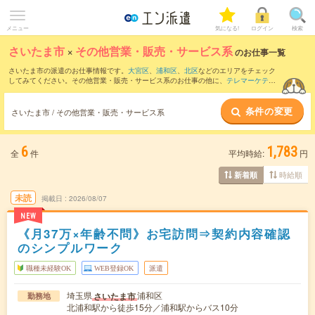
メニュー
気になる!
ログイン
検索
さいたま市
×
その他営業・販売・サービス系
のお仕事一覧
さいたま市の派遣のお仕事情報です。
大宮区
、
浦和区
、
北区
などのエリアをチェック
してみてください。その他営業・販売・サービス系のお仕事の他に、
テレマーケティ
ング・テレフォンオペレーター・コールセンター
、
販売（アパレル・ファッション・
コスメ）
、
窓口・ショールーム・カウンター受付
などを取り揃えています。さらに、
条件の変更
短期
・
単発
などの期間や、
職種未経験OK
などのこだわり条件で絞り込んでいただけま
さいたま市 / その他営業・販売・サービス系
す。
6
1,783
全
件
平均時給:
円
時給順
新着順
未読
掲載日
2026/08/07
NEW
《月37万×年齢不問》お宅訪問⇒契約内容確認
のシンプルワーク
職種未経験OK
WEB登録OK
派遣
埼玉県
浦和区
さいたま市
勤務地
北浦和駅から徒歩15分／浦和駅からバス10分