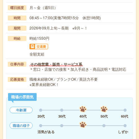
月～金（週5日）
曜日頻度
08:45～17:00(実働7時間15分 休憩1時間)
時間
2026年09月上旬～長期 ※9月～！
期間
時給1550円
時給
交通費
全額支給
その他営業・販売・サービス系
仕事内容
＊窓口・店舗での接客＊加入手続き・商品説明＊電話対応
職種未経験OK / ブランクOK / 英語力不要
応募資格
※業界未経験OK！
職場の雰囲気
年齢層
20代
30代
40代
50代
60代
職場の様子
活気がある
しずか