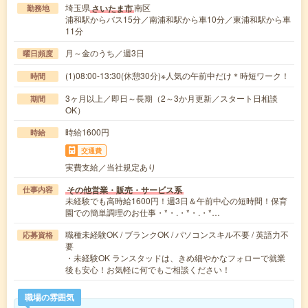
埼玉県
南区
さいたま市
勤務地
浦和駅からバス15分／南浦和駅から車10分／東浦和駅から車
11分
月～金のうち／週3日
曜日頻度
(1)08:00-13:30(休憩30分)※人気の午前中だけ＊時短ワーク！
時間
3ヶ月以上／即日～長期（2～3か月更新／スタート日相談
期間
OK）
時給1600円
時給
交通費
実費支給／当社規定あり
その他営業・販売・サービス系
仕事内容
未経験でも高時給1600円！週3日＆午前中心の短時間！保育
園での簡単調理のお仕事・*・.・*・.・*…
職種未経験OK / ブランクOK / パソコンスキル不要 / 英語力不
応募資格
要
・未経験OK ランスタッドは、きめ細やかなフォローで就業
後も安心！お気軽に何でもご相談ください！
職場の雰囲気