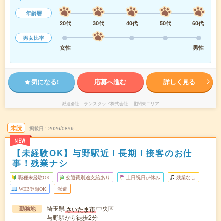
年齢層
20代
30代
40代
50代
60代
男女比率
女性
男性
気になる!
応募へ進む
詳しく見る
派遣会社
ランスタッド株式会社 北関東エリア
未読
掲載日
2026/08/05
NEW
【未経験OK】与野駅近！長期！接客のお仕
事！残業ナシ
職種未経験OK
交通費別途支給あり
土日祝日が休み
残業なし
WEB登録OK
派遣
埼玉県
中央区
さいたま市
勤務地
与野駅から徒歩2分