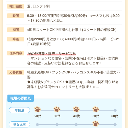
週5日シフト制
曜日頻度
9:30～18:00(実働7時間30分/休憩60分) ※一人立ち後は9:00
時間
～17:30の勤務も相談…
※即日スタートOKで長期のお仕事！(スタート日の相談OK)
期間
時給2200円 月収例:37万4000円(時給2200円×7時間30分×21
時給
日+残業10時間)
その他営業・販売・サービス系
仕事内容
・マンションなど住宅へ訪問(不在時はポスト投函)・契約内
容の確認・支払い方法登録などをお任せします！…
職種未経験OK / ブランクOK / パソコンスキル不要 / 英語力不
応募資格
要
◆未経験&ブランクOK！◆職歴/スキル/年齢一切不問◇16名
募集！お友達同士のエントリーも大歓迎！≪…
職場の雰囲気
年齢層
20代
30代
40代
50代
60代
男女比率