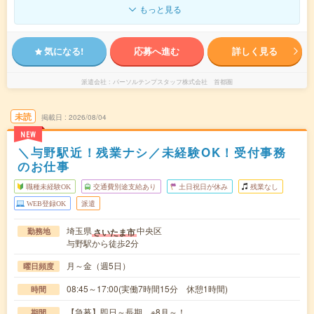
もっと見る
気になる!
応募へ進む
詳しく見る
派遣会社
パーソルテンプスタッフ株式会社 首都圏
未読
掲載日
2026/08/04
NEW
＼与野駅近！残業ナシ／未経験OK！受付事務
のお仕事
職種未経験OK
交通費別途支給あり
土日祝日が休み
残業なし
WEB登録OK
派遣
埼玉県
中央区
さいたま市
勤務地
与野駅から徒歩2分
月～金（週5日）
曜日頻度
08:45～17:00(実働7時間15分 休憩1時間)
時間
【急募】即日～長期 ※8月～！
期間