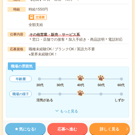
時給1550円
時給
交通費
全額支給
その他営業・販売・サービス系
仕事内容
＊窓口・店舗での接客＊加入手続き・商品説明＊電話対応
職種未経験OK / ブランクOK / 英語力不要
応募資格
※業界未経験OK！
職場の雰囲気
年齢層
20代
30代
40代
50代
60代
職場の様子
活気がある
しずか
もっと見る
気になる!
応募へ進む
詳しく見る