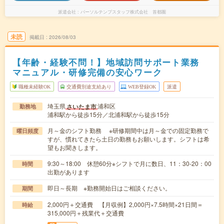
派遣会社
パーソルテンプスタッフ株式会社 首都圏
未読
掲載日
2026/08/03
【年齢・経験不問！】地域訪問サポート業務
マニュアル・研修完備の安心ワーク
職種未経験OK
交通費別途支給あり
WEB登録OK
派遣
埼玉県
浦和区
さいたま市
勤務地
浦和駅から徒歩15分／北浦和駅から徒歩15分
月～金のシフト勤務 ※研修期間中は月～金での固定勤務で
曜日頻度
すが、慣れてきたら土日の勤務もお願いします。シフトは希
望もお聞きします。
9:30～18:00 休憩60分※シフトで月に数日、11：30‐20：00
時間
出勤があります
即日～長期 ※勤務開始日はご相談ください。
期間
2,000円＋交通費 【月収例】2,000円×7.5時間×21日間＝
時給
315,000円＋残業代＋交通費