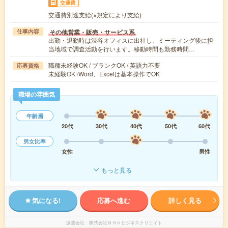
交通費
交通費別途支給(※規定により支給)
その他営業・販売・サービス系
仕事内容
出勤・退勤時は渋谷オフィスに出社し、ミーティング後に担
当地域で調査活動を行います。移動時間も勤務時間…
職種未経験OK / ブランクOK / 英語力不要
応募資格
未経験OK /Word、Excelは基本操作でOK
職場の雰囲気
年齢層
20代
30代
40代
50代
60代
男女比率
女性
男性
もっと見る
気になる!
応募へ進む
詳しく見る
派遣会社
株式会社ＮＨＫビジネスクリエイト