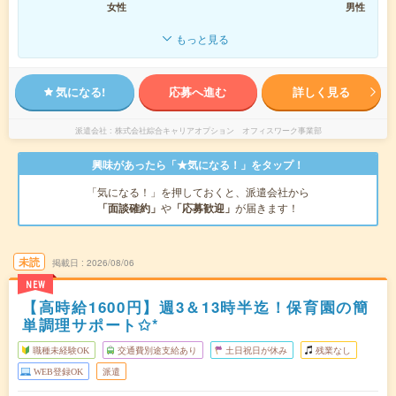
女性
男性
もっと見る
気になる!
応募へ進む
詳しく見る
派遣会社
株式会社綜合キャリアオプション オフィスワーク事業部
興味があったら「★気になる！」をタップ！
「気になる！」を押しておくと、派遣会社から
「面談確約」
や
「応募歓迎」
が届きます！
未読
掲載日
2026/08/06
NEW
【高時給1600円】週3＆13時半迄！保育園の簡
単調理サポート✩*
職種未経験OK
交通費別途支給あり
土日祝日が休み
残業なし
WEB登録OK
派遣