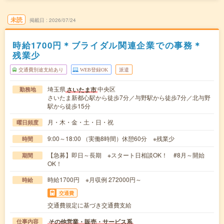
未読
掲載日
2026/07/24
時給1700円＊ブライダル関連企業での事務＊
残業少
交通費別途支給あり
WEB登録OK
派遣
埼玉県
中央区
さいたま市
勤務地
さいたま新都心駅から徒歩7分／与野駅から徒歩7分／北与野
駅から徒歩15分
月・木・金・土・日・祝
曜日頻度
9:00～18:00 （実働8時間）休憩60分 ※残業少
時間
【急募】即日～長期 ※スタート日相談OK！ #8月～開始
期間
OK！
時給1700円 ※月収例 272000円～
時給
交通費
交通費規定に基づき交通費支給
その他営業・販売・サービス系
仕事内容