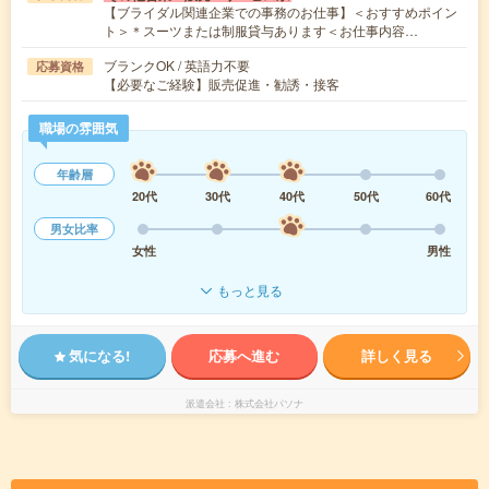
【ブライダル関連企業での事務のお仕事】＜おすすめポイン
ト＞＊スーツまたは制服貸与あります＜お仕事内容…
ブランクOK / 英語力不要
応募資格
【必要なご経験】販売促進・勧誘・接客
職場の雰囲気
年齢層
20代
30代
40代
50代
60代
男女比率
女性
男性
もっと見る
気になる!
応募へ進む
詳しく見る
派遣会社
株式会社パソナ