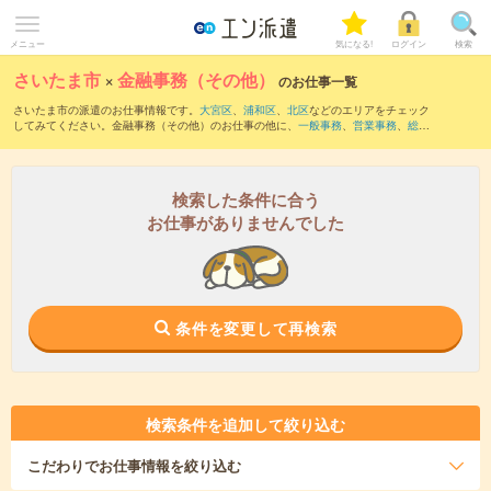
メニュー
気になる!
ログイン
検索
さいたま市
×
金融事務（その他）
のお仕事一覧
さいたま市の派遣のお仕事情報です。
大宮区
、
浦和区
、
北区
などのエリアをチェック
してみてください。金融事務（その他）のお仕事の他に、
一般事務
、
営業事務
、
総
務・人事・労務
などを取り揃えています。さらに、
短期
・
単発
などの期間や、
職種未
経験OK
などのこだわり条件で絞り込んでいただけます。
検索した条件に合う
お仕事がありませんでした
条件を変更して再検索
検索条件を追加して絞り込む
こだわり
でお仕事情報を絞り込む