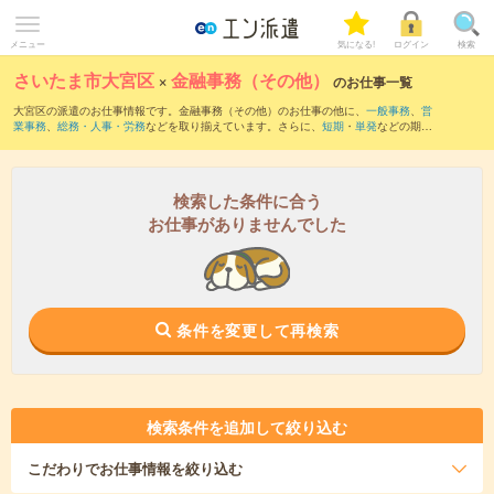
メニュー
気になる!
ログイン
検索
さいたま市大宮区
×
金融事務（その他）
のお仕事一覧
大宮区の派遣のお仕事情報です。金融事務（その他）のお仕事の他に、
一般事務
、
営
業事務
、
総務・人事・労務
などを取り揃えています。さらに、
短期
・
単発
などの期間
や、
職種未経験OK
などのこだわり条件で絞り込んでいただけます。
検索した条件に合う
お仕事がありませんでした
条件を変更して再検索
検索条件を追加して絞り込む
こだわり
でお仕事情報を絞り込む