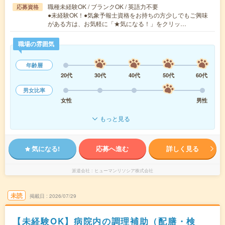
職種未経験OK / ブランクOK / 英語力不要
応募資格
●未経験OK！●気象予報士資格をお持ちの方少しでもご興味
がある方は、お気軽に「★気になる！」をクリッ…
職場の雰囲気
年齢層
20代
30代
40代
50代
60代
男女比率
女性
男性
もっと見る
気になる!
応募へ進む
詳しく見る
派遣会社
ヒューマンリソシア株式会社
未読
掲載日
2026/07/29
【未経験OK】病院内の調理補助（配膳・検