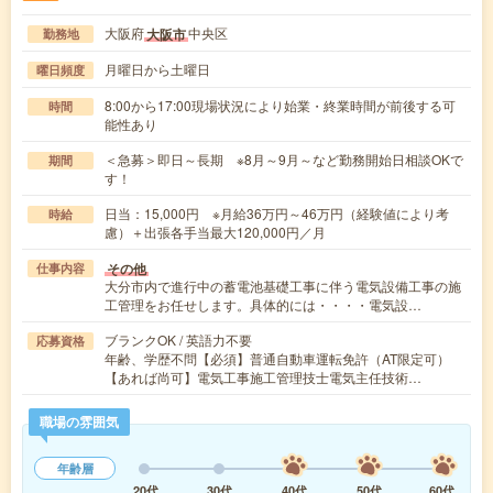
大阪府
中央区
大阪市
勤務地
月曜日から土曜日
曜日頻度
8:00から17:00現場状況により始業・終業時間が前後する可
時間
能性あり
＜急募＞即日～長期 ※8月～9月～など勤務開始日相談OKで
期間
す！
日当：15,000円 ※月給36万円～46万円（経験値により考
時給
慮）＋出張各手当最大120,000円／月
その他
仕事内容
大分市内で進行中の蓄電池基礎工事に伴う電気設備工事の施
工管理をお任せします。具体的には・・・・電気設…
ブランクOK / 英語力不要
応募資格
年齢、学歴不問【必須】普通自動車運転免許（AT限定可）
【あれば尚可】電気工事施工管理技士電気主任技術…
職場の雰囲気
年齢層
20代
30代
40代
50代
60代