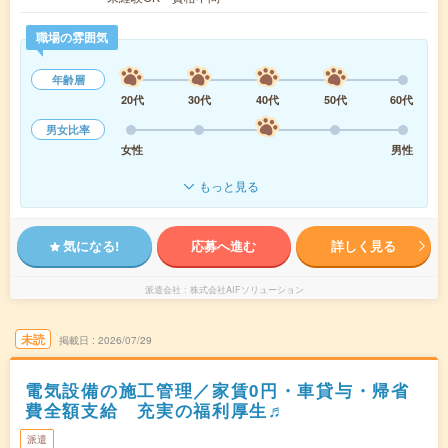
職場の雰囲気
年齢層
20代
30代
40代
50代
60代
男女比率
女性
男性
もっと見る
気になる!
応募へ進む
詳しく見る
派遣会社
株式会社AIFソリューション
未読
掲載日
2026/07/29
電気設備の施工管理／家賃0円・車貸与・帰省
費全額支給 充実の福利厚生♬
派遣