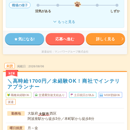
職場の様子
活気がある
しずか
もっと見る
気になる!
応募へ進む
詳しく見る
派遣会社
マンパワーグループ株式会社
未読
掲載日
2026/08/06
NEW
＼高時給1700円／未経験OK！商社でインテリ
アプランナー
職種未経験OK
交通費別途支給あり
土日祝日が休み
WEB登録OK
派遣
大阪府
西区
大阪市
勤務地
阿波座駅から徒歩3分／本町駅から徒歩8分
月～金
曜日頻度