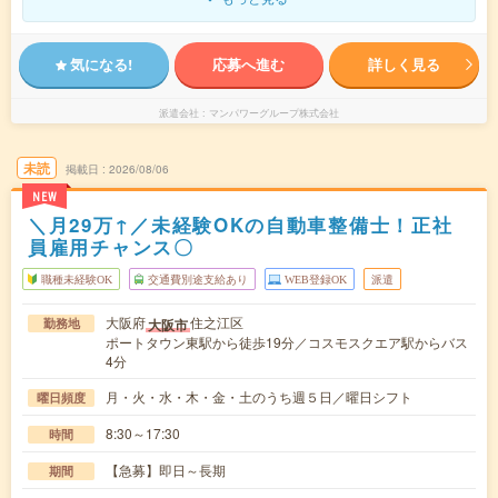
気になる!
応募へ進む
詳しく見る
派遣会社
マンパワーグループ株式会社
未読
掲載日
2026/08/06
NEW
＼月29万↑／未経験OKの自動車整備士！正社
員雇用チャンス〇
職種未経験OK
交通費別途支給あり
WEB登録OK
派遣
大阪府
住之江区
大阪市
勤務地
ポートタウン東駅から徒歩19分／コスモスクエア駅からバス
4分
月・火・水・木・金・土のうち週５日／曜日シフト
曜日頻度
8:30～17:30
時間
【急募】即日～長期
期間