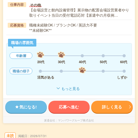
その他
仕事内容
【会場設営と館内設備管理】展示物の配置会場設営業者やり
取りイベント当日の受付電話応対【派遣中の月収例…
職種未経験OK / ブランクOK / 英語力不要
応募資格
**未経験OK**
職場の雰囲気
年齢層
20代
30代
40代
50代
60代
職場の様子
活気がある
しずか
もっと見る
気になる!
応募へ進む
詳しく見る
派遣会社
マンパワーグループ株式会社
未読
掲載日
2026/07/31