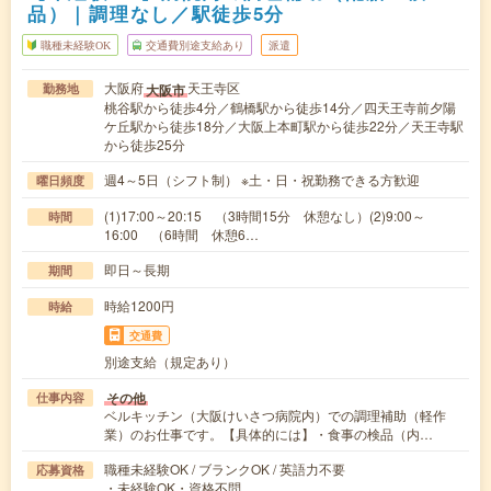
品）｜調理なし／駅徒歩5分
職種未経験OK
交通費別途支給あり
派遣
大阪府
天王寺区
大阪市
勤務地
桃谷駅から徒歩4分／鶴橋駅から徒歩14分／四天王寺前夕陽
ケ丘駅から徒歩18分／大阪上本町駅から徒歩22分／天王寺駅
から徒歩25分
週4～5日（シフト制） ※土・日・祝勤務できる方歓迎
曜日頻度
(1)17:00～20:15 （3時間15分 休憩なし）(2)9:00～
時間
16:00 （6時間 休憩6…
即日～長期
期間
時給1200円
時給
交通費
別途支給（規定あり）
その他
仕事内容
ベルキッチン（大阪けいさつ病院内）での調理補助（軽作
業）のお仕事です。【具体的には】・食事の検品（内…
職種未経験OK / ブランクOK / 英語力不要
応募資格
・未経験OK・資格不問