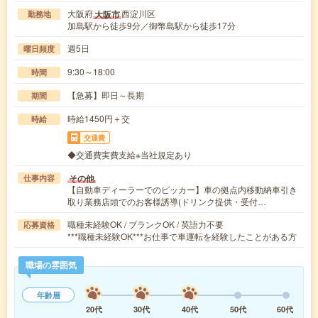
大阪府
西淀川区
大阪市
勤務地
加島駅から徒歩9分／御幣島駅から徒歩17分
週5日
曜日頻度
9:30～18:00
時間
【急募】即日～長期
期間
時給1450円＋交
時給
交通費
◆交通費実費支給※当社規定あり
その他
仕事内容
【自動車ディーラーでのピッカー】車の拠点内移動納車引き
取り業務店頭でのお客様誘導(ドリンク提供・受付…
職種未経験OK / ブランクOK / 英語力不要
応募資格
***職種未経験OK***お仕事で車運転を経験したことがある方
職場の雰囲気
年齢層
20代
30代
40代
50代
60代