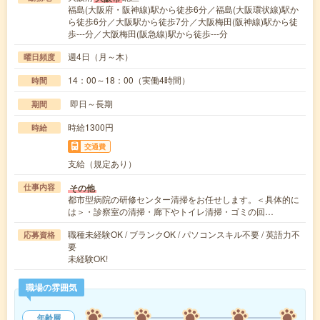
福島(大阪府・阪神線)駅から徒歩6分／福島(大阪環状線)駅か
ら徒歩6分／大阪駅から徒歩7分／大阪梅田(阪神線)駅から徒
歩---分／大阪梅田(阪急線)駅から徒歩---分
週4日（月～木）
曜日頻度
14：00～18：00（実働4時間）
時間
即日～長期
期間
時給1300円
時給
交通費
支給（規定あり）
その他
仕事内容
都市型病院の研修センター清掃をお任せします。＜具体的に
は＞・診察室の清掃・廊下やトイレ清掃・ゴミの回…
職種未経験OK / ブランクOK / パソコンスキル不要 / 英語力不
応募資格
要
未経験OK!
職場の雰囲気
年齢層