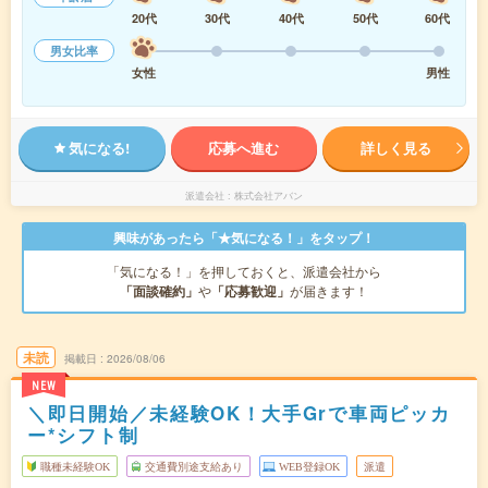
20代
30代
40代
50代
60代
男女比率
女性
男性
気になる!
応募へ進む
詳しく見る
派遣会社
株式会社アバン
興味があったら「★気になる！」をタップ！
「気になる！」を押しておくと、派遣会社から
「面談確約」
や
「応募歓迎」
が届きます！
未読
掲載日
2026/08/06
NEW
＼即日開始／未経験OK！大手Grで車両ピッカ
ー*シフト制
職種未経験OK
交通費別途支給あり
WEB登録OK
派遣