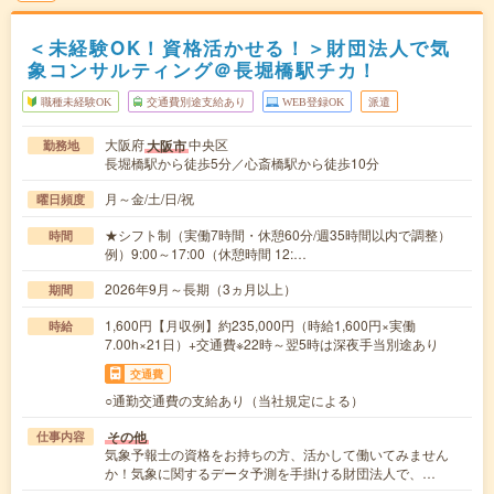
＜未経験OK！資格活かせる！＞財団法人で気
象コンサルティング＠長堀橋駅チカ！
職種未経験OK
交通費別途支給あり
WEB登録OK
派遣
大阪府
中央区
大阪市
勤務地
長堀橋駅から徒歩5分／心斎橋駅から徒歩10分
月～金/土/日/祝
曜日頻度
★シフト制（実働7時間・休憩60分/週35時間以内で調整）
時間
例）9:00～17:00（休憩時間 12:…
2026年9月～長期（3ヵ月以上）
期間
1,600円【月収例】約235,000円（時給1,600円×実働
時給
7.00h×21日）+交通費※22時～翌5時は深夜手当別途あり
交通費
○通勤交通費の支給あり（当社規定による）
その他
仕事内容
気象予報士の資格をお持ちの方、活かして働いてみません
か！気象に関するデータ予測を手掛ける財団法人で、…