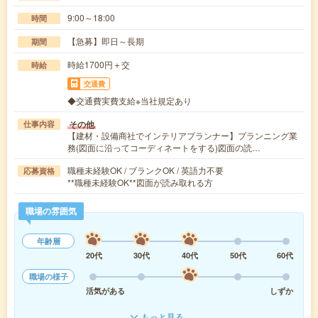
9:00～18:00
時間
【急募】即日～長期
期間
時給1700円＋交
時給
交通費
◆交通費実費支給※当社規定あり
その他
仕事内容
【建材・設備商社でインテリアプランナー】プランニング業
務(図面に沿ってコーディネートをする)図面の読…
職種未経験OK / ブランクOK / 英語力不要
応募資格
**職種未経験OK**図面が読み取れる方
職場の雰囲気
年齢層
20代
30代
40代
50代
60代
職場の様子
活気がある
しずか
もっと見る