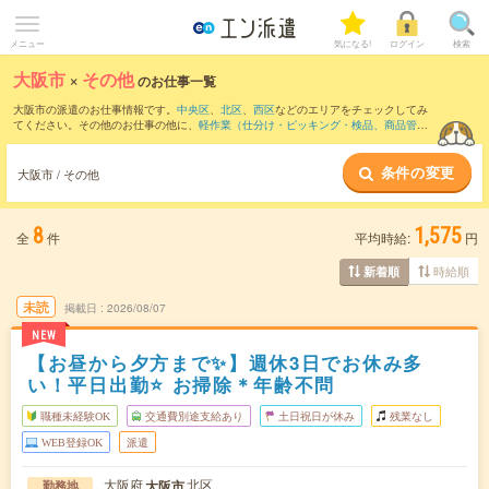
メニュー
気になる!
ログイン
検索
大阪市
×
その他
のお仕事一覧
大阪市の派遣のお仕事情報です。
中央区
、
北区
、
西区
などのエリアをチェックしてみ
てください。その他のお仕事の他に、
軽作業（仕分け・ピッキング・検品、商品管
理）
、
製造（組立・加工）
、
マシンオペレーター
などを取り揃えています。さらに、
短期
・
単発
などの期間や、
職種未経験OK
などのこだわり条件で絞り込んでいただけま
条件の変更
す。
大阪市 / その他
8
1,575
全
件
平均時給:
円
時給順
新着順
未読
掲載日
2026/08/07
NEW
【お昼から夕方まで✨】週休3日でお休み多
い！平日出勤⭐ お掃除＊年齢不問
職種未経験OK
交通費別途支給あり
土日祝日が休み
残業なし
WEB登録OK
派遣
大阪府
北区
大阪市
勤務地