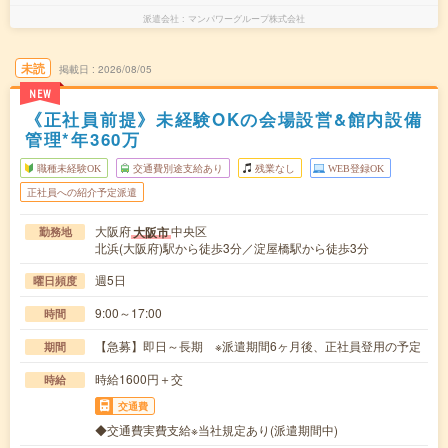
派遣会社
マンパワーグループ株式会社
未読
掲載日
2026/08/05
NEW
《正社員前提》未経験OKの会場設営&館内設備
管理*年360万
職種未経験OK
交通費別途支給あり
残業なし
WEB登録OK
正社員への紹介予定派遣
大阪府
中央区
大阪市
勤務地
北浜(大阪府)駅から徒歩3分／淀屋橋駅から徒歩3分
週5日
曜日頻度
9:00～17:00
時間
【急募】即日～長期 ※派遣期間6ヶ月後、正社員登用の予定
期間
時給1600円＋交
時給
交通費
◆交通費実費支給※当社規定あり(派遣期間中)