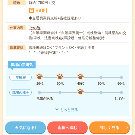
時給1750円＋交
時給
交通費
◆交通費実費支給※当社規定あり
その他
仕事内容
【自動車関連会社で自動車整備士】点検整備・消耗部品の交
換(車検・法定点検)故障診断・修理分解整備(特…
職種未経験OK / ブランクOK / 英語力不要
応募資格
*・*・*未経験OK*・*・*
職場の雰囲気
年齢層
20代
30代
40代
50代
60代
職場の様子
活気がある
しずか
もっと見る
気になる!
応募へ進む
詳しく見る