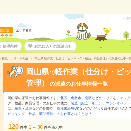
ヘル
四国版
エリア変更
た希望条件
お気に入りの派遣会社
・物流・工場・その他
岡山県 軽作業（仕分け・ピッキング・検品、商品管理）の派遣の仕事一
岡山県
軽作業（仕分け・ピ
で
管理）
の派遣のお仕事情報一覧
岡山県の派遣のお仕事情報です。
北区
、
倉敷市
、
南区
などのエリアをチェック
グ・検品、商品管理）のお仕事の他に、
製造（組立・加工）
、
マシンオペレー
に、
短期
・
単発
などの期間や、
職種未経験OK
などのこだわり条件で絞り込ん
ピッキング・検品、商品管理）のお仕事とは？とは？
120
1
30
件中
～
件を表示中