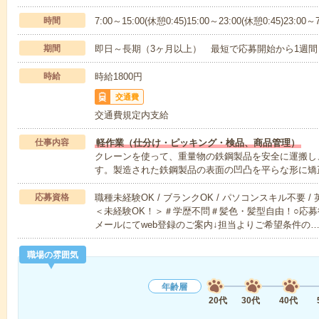
時間
7:00～15:00(休憩0:45)15:00～23:00(休憩0:45)23:00～7
期間
即日～長期（3ヶ月以上） 最短で応募開始から1週間
時給
時給1800円
交通費
交通費規定内支給
仕事内容
軽作業（仕分け・ピッキング・検品、商品管理）
クレーンを使って、重量物の鉄鋼製品を安全に運搬し
す。製造された鉄鋼製品の表面の凹凸を平らな形に矯
応募資格
職種未経験OK / ブランクOK / パソコンスキル不要 /
＜未経験OK！＞＃学歴不問＃髪色・髪型自由！○応募
メールにてweb登録のご案内↓担当よりご希望条件の
職場の雰囲気
年齢層
20代
30代
40代