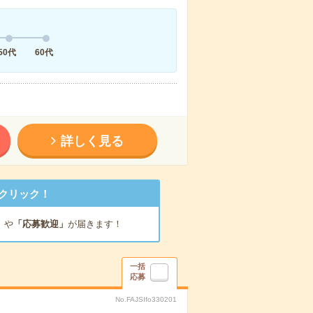
50代
60代
詳しく見る
クリック！
」
や
「応募歓迎」
が届きます！
一括
応募
No.FAJSIfo330201