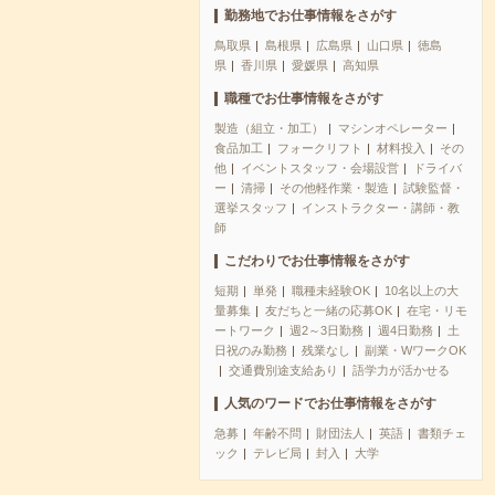
勤務地でお仕事情報をさがす
鳥取県
島根県
広島県
山口県
徳島
県
香川県
愛媛県
高知県
職種でお仕事情報をさがす
製造（組立・加工）
マシンオペレーター
食品加工
フォークリフト
材料投入
その
他
イベントスタッフ・会場設営
ドライバ
ー
清掃
その他軽作業・製造
試験監督・
選挙スタッフ
インストラクター・講師・教
師
こだわりでお仕事情報をさがす
短期
単発
職種未経験OK
10名以上の大
量募集
友だちと一緒の応募OK
在宅・リモ
ートワーク
週2～3日勤務
週4日勤務
土
日祝のみ勤務
残業なし
副業・WワークOK
交通費別途支給あり
語学力が活かせる
人気のワードでお仕事情報をさがす
急募
年齢不問
財団法人
英語
書類チェ
ック
テレビ局
封入
大学