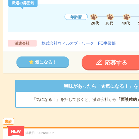
職場の雰囲気
年齢層
20代
30代
40代
株式会社ウィルオブ・ワーク FO事業部
派遣会社
応募する
気になる！
興味があったら「★気になる！」を
「気になる！」を押しておくと、派遣会社から
「面談確約
未読
NEW
掲載日
2026/08/06