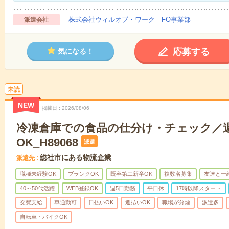
株式会社ウィルオブ・ワーク FO事業部
派遣会社
応募する
気になる！
未読
NEW
掲載日
2026/08/06
冷凍倉庫での食品の仕分け・チェック／
OK_H89068
派遣
総社市にある物流企業
派遣先
職種未経験OK
ブランクOK
既卒第二新卒OK
複数名募集
友達と一
40～50代活躍
WEB登録OK
週5日勤務
平日休
17時以降スタート
交費支給
車通勤可
日払いOK
週払いOK
職場が分煙
派遣多
自転車・バイクOK