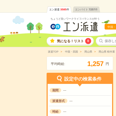
エン派遣
3585
件
エンバイト
7257
件
ちょうど良いワークライフバランスが叶う
中国・
気になる！リスト
0
保存し
派遣TOP
中国・四国
岡山県
岡山県 軽作業
,
1
2
5
7
平均時給:
円
設定中の検索条件
期間
---
派遣形式
---
時給
---