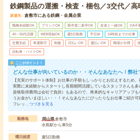
鉄鋼製品の運搬・検査・梱包／3交代／高時給
倉敷市にある鉄鋼・金属企業
派遣先
職種未経験OK
ブランクOK
既卒第二新卒OK
友達と一緒OK
OA不
40～50代活躍
WEB登録OK
週5日勤務
平日休
16時前までの仕事
交費支給
車通勤可
制服
日払いOK
週払いOK
職場が分煙
自転車・バイクOK
ここがポイント！
どんな仕事が向いているのか・・そんなあなたへ！弊社
【充実のサポート体制】お仕事の手順もしっかりとお伝えするため、
実際に未経験からスタートし長期期間活躍しているスタッフさんも多
資格取得費用は会社で負担）もあるので、将来的なキャリアアップも
うお金がいまほしい・・！そんなあなたにぴったりなお仕事ご紹介可能
フレッ…
つづきを見る
勤務地
岡山県
倉敷市
水島駅から車5分
曜日頻度
週5日勤務