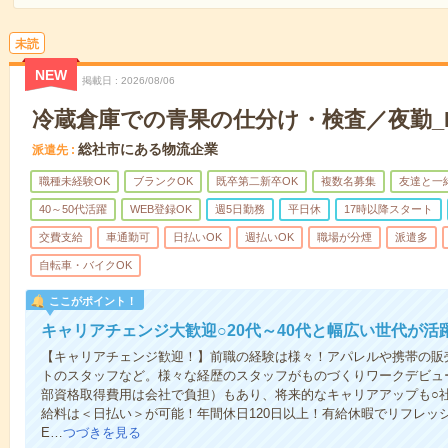
未読
NEW
掲載日
2026/08/06
冷蔵倉庫での青果の仕分け・検査／夜勤_H8
総社市にある物流企業
派遣先
職種未経験OK
ブランクOK
既卒第二新卒OK
複数名募集
友達と一
40～50代活躍
WEB登録OK
週5日勤務
平日休
17時以降スタート
交費支給
車通勤可
日払いOK
週払いOK
職場が分煙
派遣多
自転車・バイクOK
ここがポイント！
キャリアチェンジ大歓迎○20代～40代と幅広い世代が活
【キャリアチェンジ歓迎！】前職の経験は様々！アパレルや携帯の販
トのスタッフなど。様々な経歴のスタッフがものづくりワークデビュ
部資格取得費用は会社で負担）もあり、将来的なキャリアアップも○
給料は＜日払い＞が可能！年間休日120日以上！有給休暇でリフレッ
E…
つづきを見る