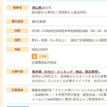
勤務地
岡山県
総社市
総社駅から車8分／清音駅から徒歩30分
曜日頻度
週5日勤務
時間
20:00～5:00(休憩1時間)▼時短勤務詳細9：00～2
期間
即日～長期（3ヶ月以上） 最短で応募開始から1週間
時給
時給1193円
交通費
交通費規定内支給
仕事内容
軽作業（仕分け・ピッキング・検品、商品管理）
20代から50代まで、未経験からスタートする方が多
を仕分けしていただくお仕事がメインです。仕分けが
応募資格
職種未経験OK / ブランクOK / パソコンスキル不要 /
＜未経験OK！＞＃学歴不問＃髪色・髪型自由！○応募
メールにてweb登録のご案内↓担当よりご希望条件の