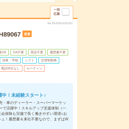
一括
応募
No.FAJSIfo330201
9067
派遣
緒OK
OA不要
英語不要
履歴書不要
深夜・早朝
シフト
交替制勤務
電話対応なし
ルーティン
躍中！未経験スタート○
売・車のディーラー・スーパーマーケッ
ーで活躍中！スキルアップ支援体制（一
社会保険も完備で長く働きやすい環境○お
シュ！履歴書＆来社不要なので、まずはW