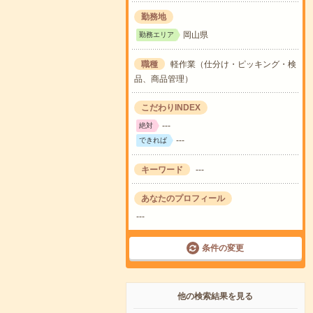
勤務地
岡山県
勤務エリア
職種
軽作業（仕分け・ピッキング・検
品、商品管理）
こだわりINDEX
---
絶対
---
できれば
キーワード
---
あなたのプロフィール
---
条件の変更
他の検索結果を見る