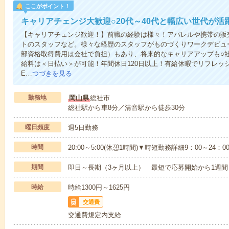
ここがポイント！
キャリアチェンジ大歓迎○20代～40代と幅広い世代が活
【キャリアチェンジ歓迎！】前職の経験は様々！アパレルや携帯の販
トのスタッフなど。様々な経歴のスタッフがものづくりワークデビュ
部資格取得費用は会社で負担）もあり、将来的なキャリアアップも○
給料は＜日払い＞が可能！年間休日120日以上！有給休暇でリフレッ
E…
つづきを見る
勤務地
岡山県
総社市
総社駅から車8分／清音駅から徒歩30分
曜日頻度
週5日勤務
時間
20:00～5:00(休憩1時間)▼時短勤務詳細9：00～2
期間
即日～長期（3ヶ月以上） 最短で応募開始から1週間
時給
時給1300円～1625円
交通費
交通費規定内支給