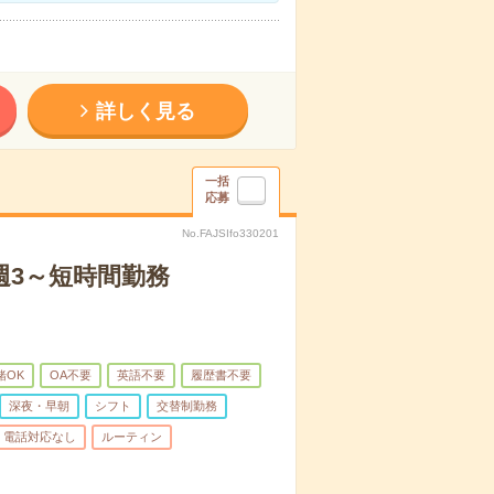
詳しく見る
一括
応募
No.FAJSIfo330201
週3～短時間勤務
緒OK
OA不要
英語不要
履歴書不要
深夜・早朝
シフト
交替制勤務
電話対応なし
ルーティン