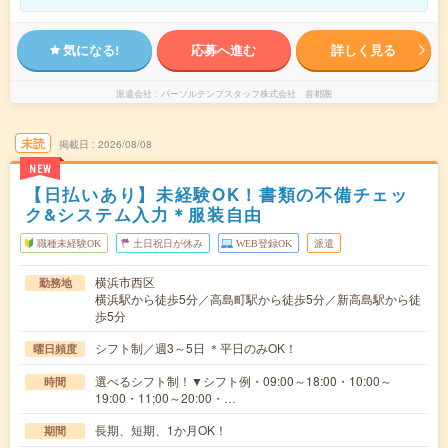
気になる!
応募へ進む
詳しく見る
派遣会社
パーソルテンプスタッフ株式会社 首都圏
未読
掲載日
2026/08/08
NEW
【日払いあり】未経験OK！書類の不備チェッ
ク&システム入力＊服装自由
職種未経験OK
土日祝日が休み
WEB登録OK
派遣
横浜市西区
勤務地
横浜駅から徒歩5分／高島町駅から徒歩5分／新高島駅から徒
歩5分
シフト制／週3～5日 ＊平日のみOK！
曜日頻度
選べるシフト制！▼シフト例・09:00～18:00・10:00～
時間
19:00・11;00～20:00・…
長期、短期、1か月OK！
期間