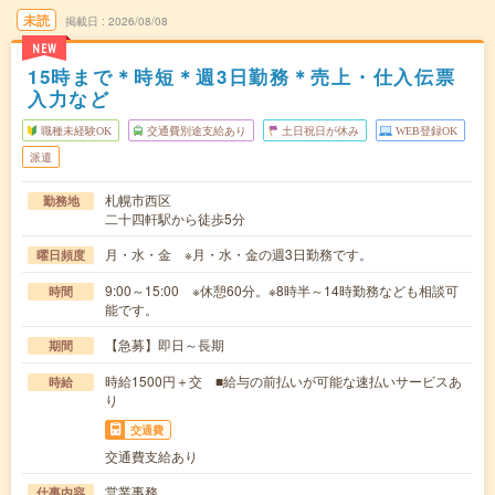
未読
掲載日
2026/08/08
NEW
15時まで＊時短＊週3日勤務＊売上・仕入伝票
入力など
職種未経験OK
交通費別途支給あり
土日祝日が休み
WEB登録OK
派遣
札幌市西区
勤務地
二十四軒駅から徒歩5分
月・水・金 ※月・水・金の週3日勤務です。
曜日頻度
9:00～15:00 ※休憩60分。※8時半～14時勤務なども相談可
時間
能です。
【急募】即日～長期
期間
時給1500円＋交 ■給与の前払いが可能な速払いサービスあ
時給
り
交通費
交通費支給あり
営業事務
仕事内容