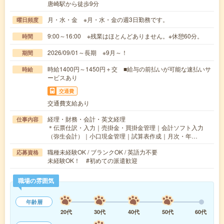
唐崎駅から徒歩9分
月・水・金 ※月・水・金の週3日勤務です。
曜日頻度
9:00～16:00 ※残業はほとんどありません。※休憩60分。
時間
2026/09/01～長期 ※9月～！
期間
時給1400円～1450円＋交 ■給与の前払いが可能な速払いサ
時給
ービスあり
交通費
交通費支給あり
経理・財務・会計・英文経理
仕事内容
＊伝票仕訳・入力｜売掛金・買掛金管理｜会計ソフト入力
（弥生会計）｜小口現金管理｜試算表作成｜月次・年…
職種未経験OK / ブランクOK / 英語力不要
応募資格
未経験OK！ #初めての派遣歓迎
職場の雰囲気
年齢層
20代
30代
40代
50代
60代