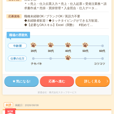
＊＜売上・仕入伝票入力＊売上・仕入起票＞受発注業務＊請
求書作成＊売掛・買掛管理＊入金照合・仕入データ…
職種未経験OK / ブランクOK / 英語力不要
応募資格
◆未経験者歓迎！◆タッチタイピングができる方歓迎。
◆【必要なOAスキル】Excel（関数） #初めて…
職場の雰囲気
年齢層
20代
30代
40代
50代
60代
仕事の仕方
テキパキ
コツコツ
気になる!
応募へ進む
詳しく見る
派遣会社
株式会社スタッフサービス
未読
掲載日
2026/08/08
NEW