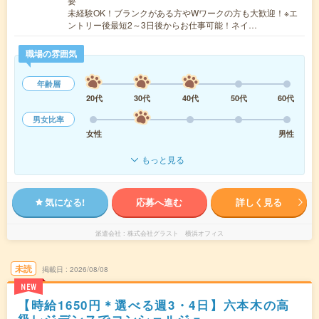
要
未経験OK！ブランクがある方やWワークの方も大歓迎！※エ
ントリー後最短2～3日後からお仕事可能！ネイ…
職場の雰囲気
年齢層
20代
30代
40代
50代
60代
男女比率
女性
男性
もっと見る
気になる!
応募へ進む
詳しく見る
派遣会社
株式会社グラスト 横浜オフィス
未読
掲載日
2026/08/08
NEW
【時給1650円＊選べる週3・4日】六本木の高