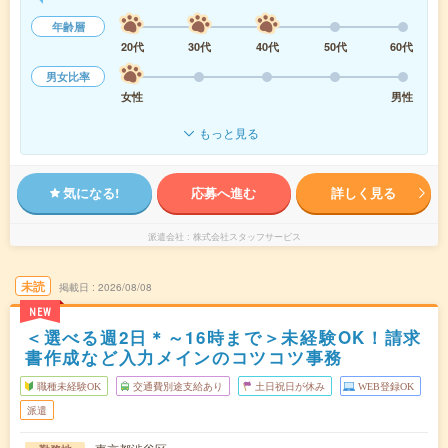
年齢層
20代
30代
40代
50代
60代
男女比率
女性
男性
もっと見る
気になる!
応募へ進む
詳しく見る
派遣会社
株式会社スタッフサービス
未読
掲載日
2026/08/08
NEW
＜選べる週2日＊～16時まで＞未経験OK！請求
書作成など入力メインのコツコツ事務
職種未経験OK
交通費別途支給あり
土日祝日が休み
WEB登録OK
派遣