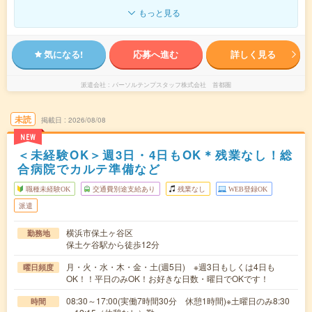
もっと見る
気になる!
応募へ進む
詳しく見る
派遣会社
パーソルテンプスタッフ株式会社 首都圏
未読
掲載日
2026/08/08
NEW
＜未経験OK＞週3日・4日もOK＊残業なし！総
合病院でカルテ準備など
職種未経験OK
交通費別途支給あり
残業なし
WEB登録OK
派遣
横浜市保土ヶ谷区
勤務地
保土ケ谷駅から徒歩12分
月・火・水・木・金・土(週5日) ※週3日もしくは4日も
曜日頻度
OK！！平日のみOK！お好きな日数・曜日でOKです！
08:30～17:00(実働7時間30分 休憩1時間)※土曜日のみ8:30
時間