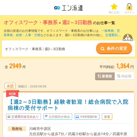
気になる!
ログイン
オフィスワーク・事務系
×
週2～3日勤務
のお仕事一覧
全国の派遣のお仕事情報です。オフィスワーク・事務系のお仕事には、
一般事務
、
営
業事務
、
総務・人事・労務
などがあります。週2～3日勤務の条件の他に、
交通費別途
支給あり
、
職種未経験OK
、
友だちと一緒の応募OK
などのこだわり条件も取り揃えて
います。
条件の変更
オフィスワーク・事務系 / 週2～3日勤務
2949
1,364
全
件
平均時給:
円
時給順
新着順
未読
掲載日
2026/08/08
NEW
【週2～3日勤務】経験者歓迎！総合病院で入院
病棟の受付サポート
交通費別途支給あり
土日祝日が休み
WEB登録OK
派遣
川崎市中原区
勤務地
元住吉駅から徒歩7分／武蔵小杉駅から徒歩14分／武蔵中原