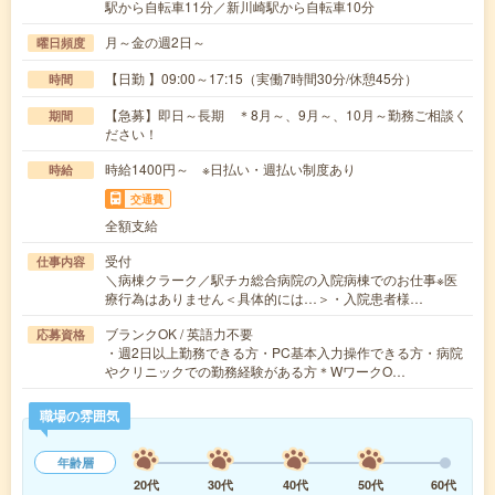
駅から自転車11分／新川崎駅から自転車10分
月～金の週2日～
曜日頻度
【日勤 】09:00～17:15（実働7時間30分/休憩45分）
時間
【急募】即日～長期 ＊8月～、9月～、10月～勤務ご相談く
期間
ださい！
時給1400円～ ※日払い・週払い制度あり
時給
交通費
全額支給
受付
仕事内容
＼病棟クラーク／駅チカ総合病院の入院病棟でのお仕事※医
療行為はありません＜具体的には…＞・入院患者様…
ブランクOK / 英語力不要
応募資格
・週2日以上勤務できる方・PC基本入力操作できる方・病院
やクリニックでの勤務経験がある方＊WワークO…
職場の雰囲気
年齢層
20代
30代
40代
50代
60代