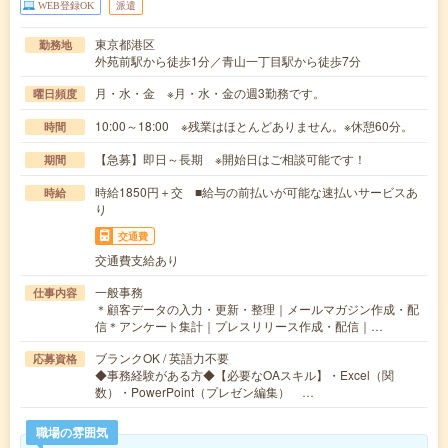
WEB登録OK
派遣
東京都港区
勤務地
外苑前駅から徒歩1分／青山一丁目駅から徒歩7分
月・水・金 ※月・水・金の週3勤務です。
曜日頻度
10:00～18:00 ※残業はほとんどありません。※休憩60分。
時間
【急募】即日～長期 ※開始日はご相談可能です！
期間
時給1850円＋交 ■給与の前払いが可能な速払いサービスあ
時給
り
交通費
交通費支給あり
一般事務
仕事内容
＊顧客データの入力・更新・整理｜メールマガジン作成・配
信＊アンケート集計｜プレスリリース作成・配信｜…
ブランクOK / 英語力不要
応募資格
◆事務経験がある方◆【必要なOAスキル】・Excel（関
数）・PowerPoint（プレゼン編集） …
職場の雰囲気