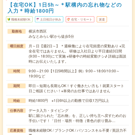
【在宅OK】1日5h～＊駅構内の忘れ物などの
入力＊時給1800円
職種未経験OK
土日祝日が休み
在宅・リモート
派遣
横浜市西区
勤務地
みなとみらい駅から徒歩5分
月～日【週2日～】 ＊週稼働により在宅頻度の変動あり ※完
曜日頻度
全在宅ではありません。 研修は入社日より平日連続3日間
(9:00～18:00)にて実施 ※研修中の時給変動ナシ♪ 詳細は面談
時にお伝えいたします。
9:00～21:00【1日5時間以上】例）9:00～18:00/10:00～
時間
19:00など
即日～短期も長期もOK！すぐ働きたい方も！就業スタート
期間
日ご相談ください！※単発のお仕事ではありません
時給1800円 ※1日6h以上の勤務で日収1万円以上
時給
データ入力・タイピング
仕事内容
駅に届けられた「忘れ物」を、正しい持ち主へ戻すためのお
手伝いです！「日付・場所・特徴（青色の折り畳み…
職種未経験OK / ブランクOK / パソコンスキル不要 / 英語力不
応募資格