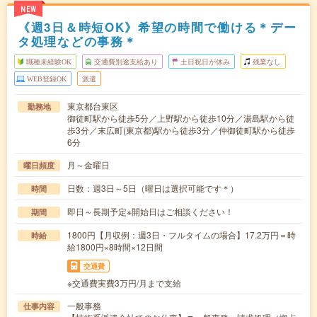
NEW
《週3日＆時短OK》希望の時間で働ける＊デー
タ処理などの事務＊
職種未経験OK
交通費別途支給あり
土日祝日が休み
残業なし
WEB登録OK
派遣
東京都台東区
勤務地
御徒町駅から徒歩5分／上野駅から徒歩10分／湯島駅から徒
歩3分／末広町(東京都)駅から徒歩3分／仲御徒町駅から徒歩
6分
月～金曜日
曜日頻度
日数：週3日～5日（曜日は選択可能です＊）
時間
即日～長期予定※開始日はご相談ください！
期間
1800円【月収例：週3日・フルタイムの場合】17.2万円＝時
時給
給1800円×8時間×12日間
交通費
※交通費実費3万円/月まで支給
一般事務
仕事内容