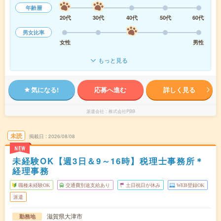
年齢層
20代
30代
40代
50代
60代
男女比率
女性
男性
もっと見る
気になる!
応募へ進む
詳しく見る
派遣会社
株式会社PBB
未読
掲載日
2026/08/08
NEW
未経験OK【週3日＆9～16時】税理士事務所＊
経理事務
職種未経験OK
交通費別途支給あり
土日祝日が休み
WEB登録OK
派遣
滋賀県大津市
勤務地