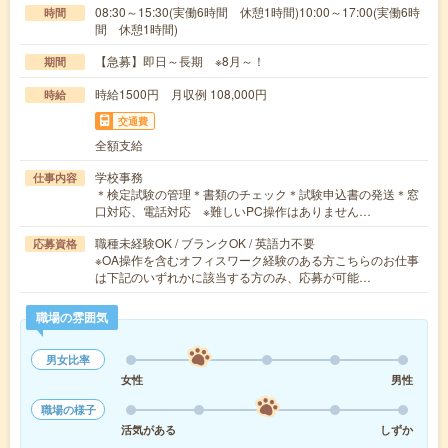
08:30～15:30(実働6時間 休憩1時間)10:00～17:00(実働6時
時間
間 休憩1時間)
【急募】即日～長期 ※8月～！
期間
時給1500円 月収例 108,000円
時給
交通費
全額支給
学校事務
仕事内容
＊検定試験の管理＊書類のチェック＊試験申込書の発送＊窓
口対応、電話対応 ※難しいPC操作はありません…
職種未経験OK / ブランクOK / 英語力不要
応募資格
※OA操作を含むオフィスワーク経験のある方こちらのお仕事
は下記のいずれかに該当する方のみ、応募が可能…
職場の雰囲気
男女比率
女性
男性
職場の様子
活気がある
しずか