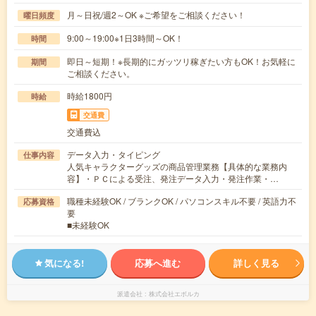
月～日祝/週2～OK ※ご希望をご相談ください！
曜日頻度
9:00～19:00※1日3時間～OK！
時間
即日～短期！※長期的にガッツリ稼ぎたい方もOK！お気軽に
期間
ご相談ください。
時給1800円
時給
交通費
交通費込
データ入力・タイピング
仕事内容
人気キャラクターグッズの商品管理業務【具体的な業務内
容】・ＰＣによる受注、発注データ入力・発注作業・…
職種未経験OK / ブランクOK / パソコンスキル不要 / 英語力不
応募資格
要
■未経験OK
気になる!
応募へ進む
詳しく見る
派遣会社
株式会社エボルカ