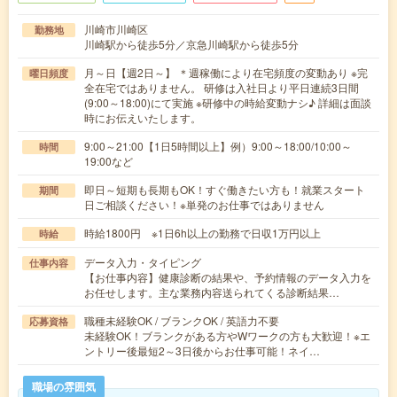
川崎市川崎区
勤務地
川崎駅から徒歩5分／京急川崎駅から徒歩5分
月～日【週2日～】 ＊週稼働により在宅頻度の変動あり ※完
曜日頻度
全在宅ではありません。 研修は入社日より平日連続3日間
(9:00～18:00)にて実施 ※研修中の時給変動ナシ♪ 詳細は面談
時にお伝えいたします。
9:00～21:00【1日5時間以上】例）9:00～18:00/10:00～
時間
19:00など
即日～短期も長期もOK！すぐ働きたい方も！就業スタート
期間
日ご相談ください！※単発のお仕事ではありません
時給1800円 ※1日6h以上の勤務で日収1万円以上
時給
データ入力・タイピング
仕事内容
【お仕事内容】健康診断の結果や、予約情報のデータ入力を
お任せします。主な業務内容送られてくる診断結果…
職種未経験OK / ブランクOK / 英語力不要
応募資格
未経験OK！ブランクがある方やWワークの方も大歓迎！※エ
ントリー後最短2～3日後からお仕事可能！ネイ…
職場の雰囲気