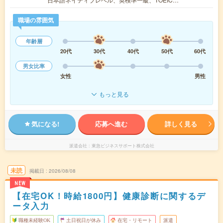
職場の雰囲気
年齢層
20代
30代
40代
50代
60代
男女比率
女性
男性
もっと見る
気になる!
応募へ進む
詳しく見る
派遣会社
東急ビジネスサポート株式会社
未読
掲載日
2026/08/08
NEW
【在宅OK！時給1800円】健康診断に関するデ
ータ入力
職種未経験OK
土日祝日が休み
在宅・リモート
派遣