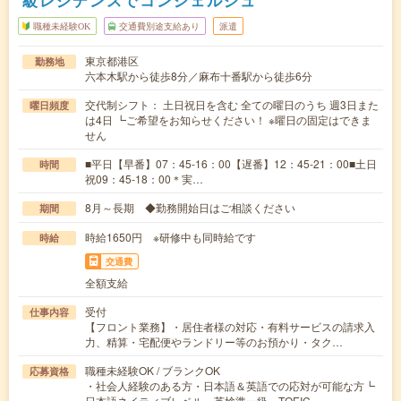
級レジデンスでコンシェルジュ
職種未経験OK
交通費別途支給あり
派遣
東京都港区
勤務地
六本木駅から徒歩8分／麻布十番駅から徒歩6分
交代制シフト： 土日祝日を含む 全ての曜日のうち 週3日また
曜日頻度
は4日 ┗ご希望をお知らせください！ ※曜日の固定はできま
せん
■平日【早番】07：45-16：00【遅番】12：45-21：00■土日
時間
祝09：45-18：00＊実…
8月～長期 ◆勤務開始日はご相談ください
期間
時給1650円 ※研修中も同時給です
時給
交通費
全額支給
受付
仕事内容
【フロント業務】・居住者様の対応・有料サービスの請求入
力、精算・宅配便やランドリー等のお預かり・タク…
職種未経験OK / ブランクOK
応募資格
・社会人経験のある方・日本語＆英語での応対が可能な方┗
日本語ネイティブレベル、英検準一級、TOEIC…