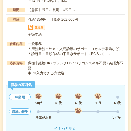
～12:15（休憩なし）勤…
【急募】即日～長期 ※即日～！
期間
時給1350円 月収例 202,500円
時給
交通費
全額支給
一般事務
仕事内容
＊庶務業務＊外来・入院診療のサポート（カルテ準備など）
＊診断書・書類作成の下書きサポート（PC入力）…
職種未経験OK / ブランクOK / パソコンスキル不要 / 英語力不
応募資格
要
◆PC入力できる方歓迎
職場の雰囲気
年齢層
20代
30代
40代
50代
60代
職場の様子
活気がある
しずか
もっと見る