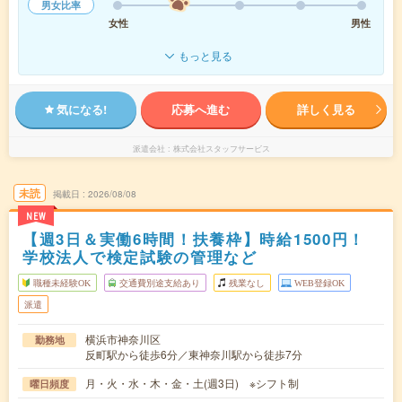
男女比率
女性
男性
もっと見る
気になる!
応募へ進む
詳しく見る
派遣会社
株式会社スタッフサービス
未読
掲載日
2026/08/08
NEW
【週3日＆実働6時間！扶養枠】時給1500円！
学校法人で検定試験の管理など
職種未経験OK
交通費別途支給あり
残業なし
WEB登録OK
派遣
横浜市神奈川区
勤務地
反町駅から徒歩6分／東神奈川駅から徒歩7分
月・火・水・木・金・土(週3日) ※シフト制
曜日頻度