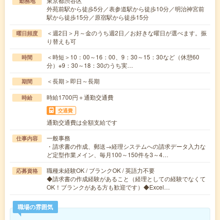
東京都渋谷区
勤務地
外苑前駅から徒歩5分／表参道駅から徒歩10分／明治神宮前
駅から徒歩15分／原宿駅から徒歩15分
＜週2日＞月～金のうち週2日／お好きな曜日が選べます。振
曜日頻度
り替えも可
＜時短＞10：00～16：00、9：30～15：30など（休憩60
時間
分）※9：30～18：30のうち実…
＜長期＞即日～長期
期間
時給1700円＋通勤交通費
時給
交通費
通勤交通費は全額支給です
一般事務
仕事内容
・請求書の作成、郵送→経理システムへの請求データ入力な
ど定型作業メイン、毎月100～150件を3～4…
職種未経験OK / ブランクOK / 英語力不要
応募資格
◆請求書の作成経験があること（経理としての経験でなくて
OK！ブランクがある方も歓迎です）◆Excel…
職場の雰囲気