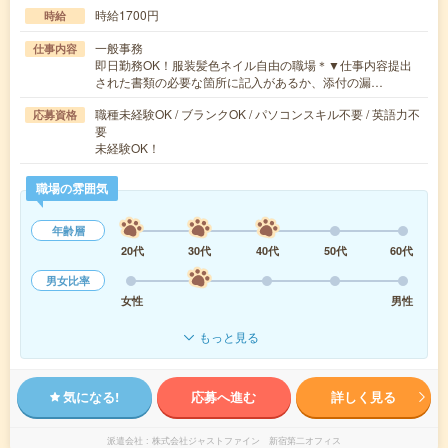
時給1700円
時給
一般事務
仕事内容
即日勤務OK！服装髪色ネイル自由の職場＊▼仕事内容提出
された書類の必要な箇所に記入があるか、添付の漏…
職種未経験OK / ブランクOK / パソコンスキル不要 / 英語力不
応募資格
要
未経験OK！
職場の雰囲気
年齢層
20代
30代
40代
50代
60代
男女比率
女性
男性
もっと見る
気になる!
応募へ進む
詳しく見る
派遣会社
株式会社ジャストファイン 新宿第二オフィス