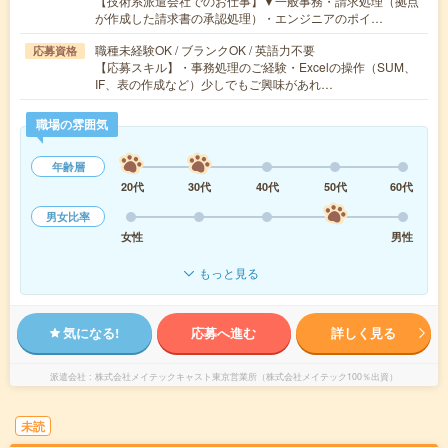
【技術系派遣会社でのお仕事】▼一般事務・請求処理（拠点
が作成した請求書の承認処理）・エンジニアのポイ…
職種未経験OK / ブランクOK / 英語力不要
応募資格
【応募スキル】・事務処理のご経験・Excelの操作（SUM、
IF、表の作成など）少しでもご興味があれ…
職場の雰囲気
年齢層
20代
30代
40代
50代
60代
男女比率
女性
男性
もっと見る
気になる!
応募へ進む
詳しく見る
派遣会社
株式会社メイテックキャスト東京営業所（株式会社メイテック100％出資）
未読