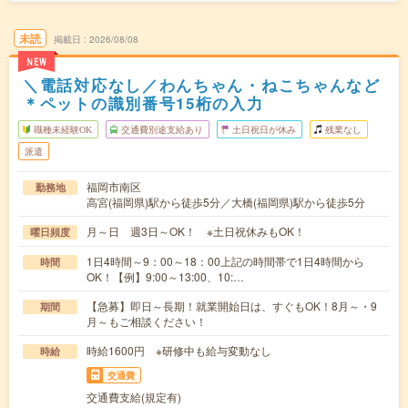
未読
掲載日
2026/08/08
NEW
＼電話対応なし／わんちゃん・ねこちゃんなど
＊ペットの識別番号15桁の入力
職種未経験OK
交通費別途支給あり
土日祝日が休み
残業なし
派遣
福岡市南区
勤務地
高宮(福岡県)駅から徒歩5分／大橋(福岡県)駅から徒歩5分
月～日 週3日～OK！ ※土日祝休みもOK！
曜日頻度
1日4時間～9：00～18：00上記の時間帯で1日4時間から
時間
OK！【例】9:00～13:00、10:…
【急募】即日～長期！就業開始日は、すぐもOK！8月～・9
期間
月～もご相談ください！
時給1600円 ※研修中も給与変動なし
時給
交通費
交通費支給(規定有)