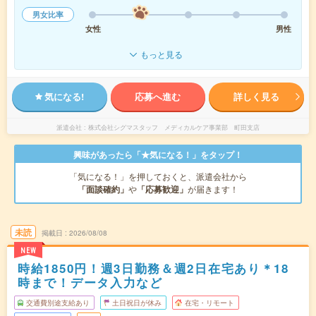
男女比率
女性
男性
もっと見る
気になる!
応募へ進む
詳しく見る
派遣会社
株式会社シグマスタッフ メディカルケア事業部 町田支店
興味があったら「★気になる！」をタップ！
「気になる！」を押しておくと、派遣会社から
「面談確約」
や
「応募歓迎」
が届きます！
未読
掲載日
2026/08/08
NEW
時給1850円！週3日勤務＆週2日在宅あり＊18
時まで！データ入力など
交通費別途支給あり
土日祝日が休み
在宅・リモート