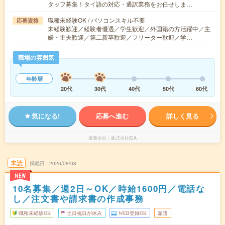
タッフ募集！タイ語の対応・通訳業務をお任せしま…
職種未経験OK / パソコンスキル不要
応募資格
未経験歓迎／経験者優遇／学生歓迎／外国籍の方活躍中／主
婦・主夫歓迎／第二新卒歓迎／フリーター歓迎／学…
職場の雰囲気
年齢層
20代
30代
40代
50代
60代
気になる!
応募へ進む
詳しく見る
派遣会社
株式会社iDA
未読
掲載日
2026/08/08
NEW
10名募集／週2日～OK／時給1600円／電話な
し／注文書や請求書の作成事務
職種未経験OK
土日祝日が休み
WEB登録OK
派遣