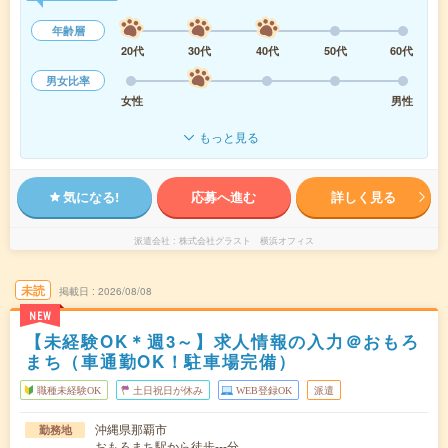
年齢層
20代
30代
40代
50代
60代
男女比率
女性
男性
もっと見る
気になる!
応募へ進む
詳しく見る
派遣会社
株式会社グラスト 横浜オフィス
未読
掲載日
2026/08/08
NEW
【未経験OK＊週3～】求人情報の入力＠おもろ
まち（車通勤OK！駐車場完備）
職種未経験OK
土日祝日が休み
WEB登録OK
派遣
沖縄県那覇市
勤務地
おもろまち駅から徒歩---分