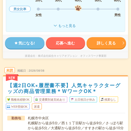
20代
30代
40代
50代
60代
男女比率
女性
男性
もっと見る
気になる!
応募へ進む
詳しく見る
派遣会社
株式会社綜合キャリアオプション オフィスワーク事業部
未読
掲載日
2026/08/08
NEW
【週2日OK×履歴書不要】人気キャラクターグ
ッズの商品管理業務＊WワークOK＊
職種未経験OK
交通費別途支給あり
土日祝日が休み
残業なし
WEB登録OK
派遣
札幌市中央区
勤務地
札幌駅から徒歩5分／西１１丁目駅から徒歩9分／さっぽろ駅
から徒歩5分／大通駅から徒歩5分／すすきの駅から徒歩10分