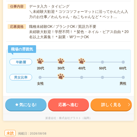
データ入力・タイピング
仕事内容
＼未経験大歓迎＊コツコツフォーマットに沿ってかんたん入
力のお仕事／わんちゃん・ねこちゃんなど＊ペット…
職種未経験OK / ブランクOK / 英語力不要
応募資格
未経験大歓迎！学歴不問！＊髪色・ネイル・ピアス自由＊20
名以上大募集！＊副業・WワークOK
職場の雰囲気
年齢層
20代
30代
40代
50代
60代
男女比率
女性
男性
気になる!
応募へ進む
詳しく見る
派遣会社
株式会社グラスト（福岡）
未読
掲載日
2026/08/08