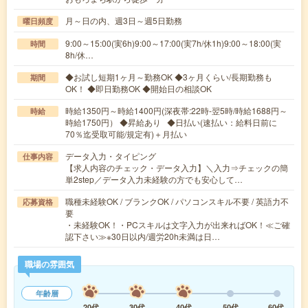
月～日の内、週3日～週5日勤務
曜日頻度
9:00～15:00(実6h)9:00～17:00(実7h/休1h)9:00～18:00(実
時間
8h/休…
◆お試し短期1ヶ月～勤務OK ◆3ヶ月くらい/長期勤務も
期間
OK！ ◆即日勤務OK ◆開始日の相談OK
時給1350円～時給1400円(深夜帯:22時-翌5時/時給1688円～
時給
時給1750円） ◆昇給あり ◆日払い(速払い：給料日前に
70％迄受取可能/規定有)＋月払い
データ入力・タイピング
仕事内容
【求人内容のチェック・データ入力】＼入力⇒チェックの簡
単2step／データ入力未経験の方でも安心して…
職種未経験OK / ブランクOK / パソコンスキル不要 / 英語力不
応募資格
要
・未経験OK！・PCスキルは文字入力が出来ればOK！≪ご確
認下さい≫※30日以内/週労20h未満は日…
職場の雰囲気
年齢層
20代
30代
40代
50代
60代