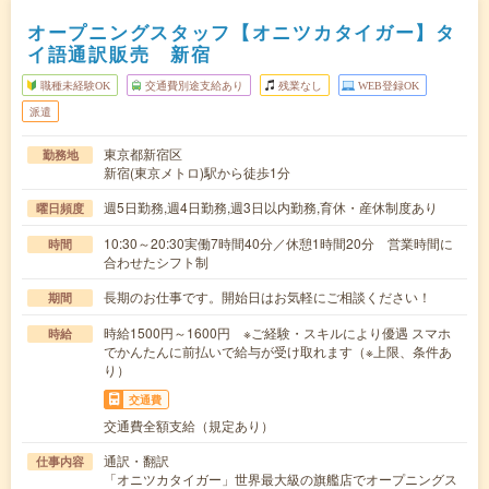
オープニングスタッフ【オニツカタイガー】タ
イ語通訳販売 新宿
職種未経験OK
交通費別途支給あり
残業なし
WEB登録OK
派遣
東京都新宿区
勤務地
新宿(東京メトロ)駅から徒歩1分
週5日勤務,週4日勤務,週3日以内勤務,育休・産休制度あり
曜日頻度
10:30～20:30実働7時間40分／休憩1時間20分 営業時間に
時間
合わせたシフト制
長期のお仕事です。開始日はお気軽にご相談ください！
期間
時給1500円～1600円 ※ご経験・スキルにより優遇 スマホ
時給
でかんたんに前払いで給与が受け取れます（※上限、条件あ
り）
交通費
交通費全額支給（規定あり）
通訳・翻訳
仕事内容
「オニツカタイガー」世界最大級の旗艦店でオープニングス