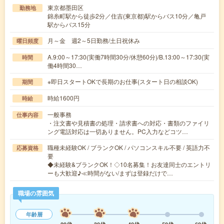
東京都墨田区
勤務地
錦糸町駅から徒歩2分／住吉(東京都)駅からバス10分／亀戸
駅からバス15分
月～金 週2～5日勤務/土日祝休み
曜日頻度
A.9:00～17:30(実働7時間30分/休憩60分)/B.13:00～17:30(実
時間
働4時間30…
※即日スタートOKで長期のお仕事(スタート日の相談OK)
期間
時給1600円
時給
一般事務
仕事内容
・注文書や見積書の処理・請求書への対応・書類のファイリ
ング電話対応は一切ありません。PC入力などコツ…
職種未経験OK / ブランクOK / パソコンスキル不要 / 英語力不
応募資格
要
◆未経験&ブランクOK！◇10名募集！お友達同士のエントリ
ーも大歓迎♪≪時間がない/まずは登録だけで…
職場の雰囲気
年齢層