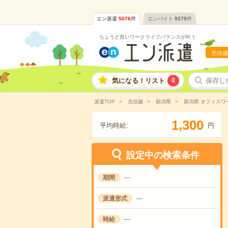
エン派遣
5076
件
エンバイト
9279
件
ちょうど良いワークライフバランスが叶う
北信越
気になる！リスト
0
保存し
派遣TOP
北信越
新潟県
新潟県 オフィスワ
,
1
3
0
0
平均時給:
円
設定中の検索条件
期間
---
派遣形式
---
時給
---