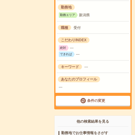
勤務地
新潟県
勤務エリア
職種
受付
こだわりINDEX
---
絶対
---
できれば
キーワード
---
あなたのプロフィール
---
条件の変更
他の検索結果を見る
勤務地でお仕事情報をさがす