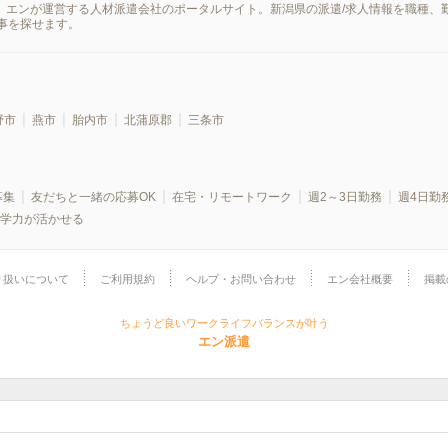
は、エンが運営する人材派遣会社のポータルサイト。新潟県の派遣/求人情報を職種
事を探せます。
野市
燕市
胎内市
北蒲原郡
三条市
募集
友だちと一緒の応募OK
在宅・リモートワーク
週2～3日勤務
週4日勤
学力が活かせる
り扱いについて
ご利用規約
ヘルプ・お問い合わせ
エン会社概要
掲載
ちょうど良いワークライフバランスが叶う
エン派遣