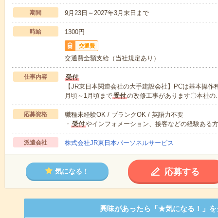
期間
9月23日～2027年3月末日まで
時給
1300円
交通費
交通費全額支給（当社規定あり）
仕事内容
受付
【JR東日本関連会社の大手建設会社】PCは基本操作
月頃～1月頃まで
受付
の改修工事があります〇本社の
応募資格
職種未経験OK / ブランクOK / 英語力不要
・
受付
やインフォメーション、接客などの経験ある
派遣会社
株式会社JR東日本パーソネルサービス
応募する
気になる！
興味があったら「★気になる！」を