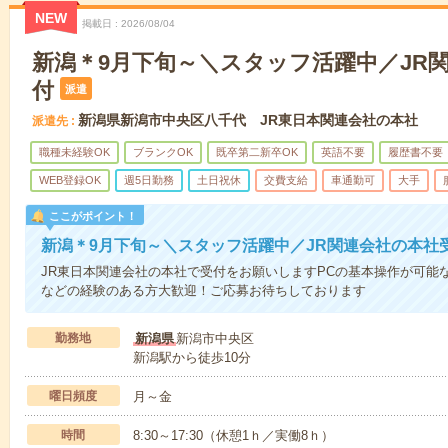
NEW
掲載日
2026/08/04
新潟＊9月下旬～＼スタッフ活躍中／JR
付
派遣
新潟県新潟市中央区八千代 JR東日本関連会社の本社
派遣先
職種未経験OK
ブランクOK
既卒第二新卒OK
英語不要
履歴書不要
WEB登録OK
週5日勤務
土日祝休
交費支給
車通勤可
大手
ここがポイント！
新潟＊9月下旬～＼スタッフ活躍中／JR関連会社の本社
JR東日本関連会社の本社で受付をお願いしますPCの基本操作が可能
などの経験のある方大歓迎！ご応募お待ちしております
勤務地
新潟県
新潟市中央区
新潟駅から徒歩10分
曜日頻度
月～金
時間
8:30～17:30（休憩1ｈ／実働8ｈ）