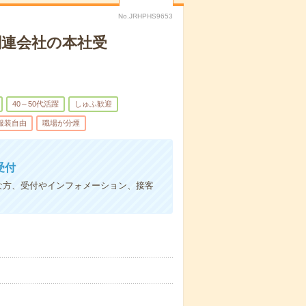
No.JRHPHS9653
関連会社の本社受
40～50代活躍
しゅふ歓迎
服装自由
職場が分煙
受付
な方、受付やインフォメーション、接客