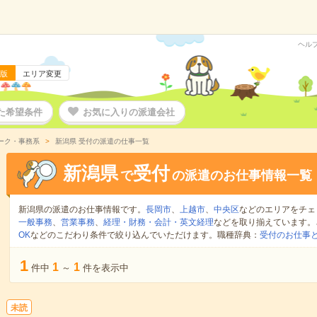
ヘル
版
エリア変更
た希望条件
お気に入りの派遣会社
ーク・事務系
新潟県 受付の派遣の仕事一覧
新潟県
受付
で
の派遣のお仕事情報一覧
新潟県の派遣のお仕事情報です。
長岡市
、
上越市
、
中央区
などのエリアをチェ
一般事務
、
営業事務
、
経理・財務・会計・英文経理
などを取り揃えています。
OK
などのこだわり条件で絞り込んでいただけます。職種辞典：
受付のお仕事
1
1
1
件中
～
件を表示中
未読