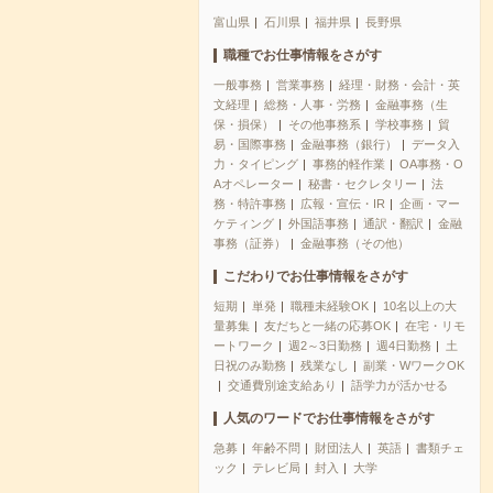
富山県
石川県
福井県
長野県
職種でお仕事情報をさがす
一般事務
営業事務
経理・財務・会計・英
文経理
総務・人事・労務
金融事務（生
保・損保）
その他事務系
学校事務
貿
易・国際事務
金融事務（銀行）
データ入
力・タイピング
事務的軽作業
OA事務・O
Aオペレーター
秘書・セクレタリー
法
務・特許事務
広報・宣伝・IR
企画・マー
ケティング
外国語事務
通訳・翻訳
金融
事務（証券）
金融事務（その他）
こだわりでお仕事情報をさがす
短期
単発
職種未経験OK
10名以上の大
量募集
友だちと一緒の応募OK
在宅・リモ
ートワーク
週2～3日勤務
週4日勤務
土
日祝のみ勤務
残業なし
副業・WワークOK
交通費別途支給あり
語学力が活かせる
人気のワードでお仕事情報をさがす
急募
年齢不問
財団法人
英語
書類チェ
ック
テレビ局
封入
大学