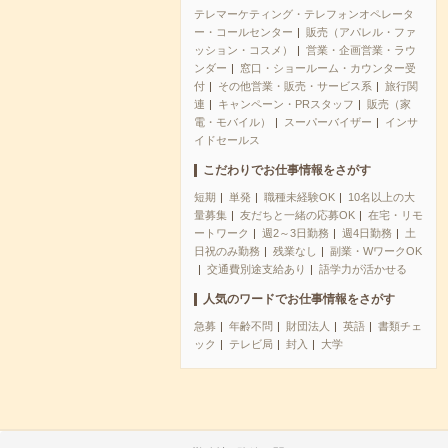
テレマーケティング・テレフォンオペレータ
ー・コールセンター
販売（アパレル・ファ
ッション・コスメ）
営業・企画営業・ラウ
ンダー
窓口・ショールーム・カウンター受
付
その他営業・販売・サービス系
旅行関
連
キャンペーン・PRスタッフ
販売（家
電・モバイル）
スーパーバイザー
インサ
イドセールス
こだわりでお仕事情報をさがす
短期
単発
職種未経験OK
10名以上の大
量募集
友だちと一緒の応募OK
在宅・リモ
ートワーク
週2～3日勤務
週4日勤務
土
日祝のみ勤務
残業なし
副業・WワークOK
交通費別途支給あり
語学力が活かせる
人気のワードでお仕事情報をさがす
急募
年齢不問
財団法人
英語
書類チェ
ック
テレビ局
封入
大学