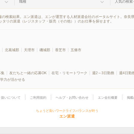
職種
人気の検索
情報の検索結果。エン派遣は、エンが運営する人材派遣会社のポータルサイト。奈良
ッタリの派遣（レジスタッフ・販売（その他））のお仕事を探せます。
北葛城郡
天理市
磯城郡
香芝市
五條市
募集
友だちと一緒の応募OK
在宅・リモートワーク
週2～3日勤務
週4日勤
学力が活かせる
り扱いについて
ご利用規約
ヘルプ・お問い合わせ
エン会社概要
掲載
ちょうど良いワークライフバランスが叶う
エン派遣