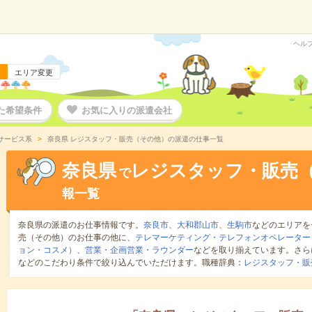
ヘル
エリア変更
た希望条件
お気に入りの派遣会社
サービス系
奈良県 レジスタッフ・販売（その他）の派遣の仕事一覧
奈良県
レジスタッフ・販売
で
報一覧
奈良県の派遣のお仕事情報です。
奈良市
、
大和郡山市
、
生駒市
などのエリアを
売（その他）のお仕事の他に、
テレマーケティング・テレフォンオペレーター
ョン・コスメ）
、
営業・企画営業・ラウンダー
などを取り揃えています。さら
などのこだわり条件で絞り込んでいただけます。職種辞典：
レジスタッフ・販