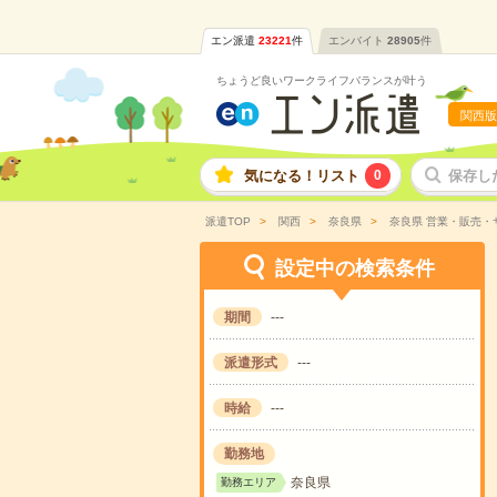
エン派遣
23221
件
エンバイト
28905
件
ちょうど良いワークライフバランスが叶う
関西版
気になる！リスト
0
保存し
派遣TOP
関西
奈良県
奈良県 営業・販売・
設定中の検索条件
期間
---
派遣形式
---
時給
---
勤務地
奈良県
勤務エリア