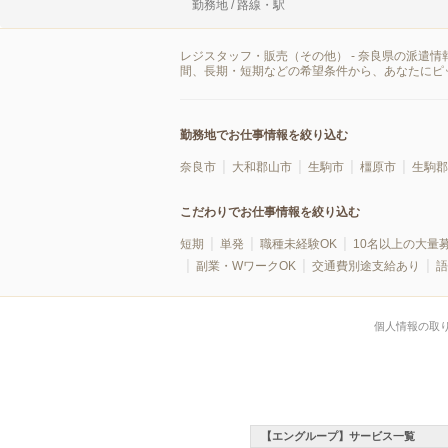
勤務地 / 路線・駅
レジスタッフ・販売（その他） - 奈良県の派遣
間、長期・短期などの希望条件から、あなたにピ
勤務地でお仕事情報を絞り込む
奈良市
大和郡山市
生駒市
橿原市
生駒郡
こだわりでお仕事情報を絞り込む
短期
単発
職種未経験OK
10名以上の大量
副業・WワークOK
交通費別途支給あり
語
個人情報の取
【エングループ】サービス一覧