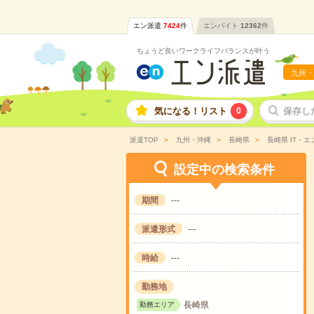
エン派遣
7424
件
エンバイト
12362
件
ちょうど良いワークライフバランスが叶う
九州・
気になる！リスト
0
保存し
派遣TOP
九州・沖縄
長崎県
長崎県 IT・
設定中の検索条件
期間
---
派遣形式
---
時給
---
勤務地
長崎県
勤務エリア