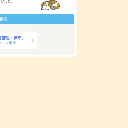
でした。
見る
用管理・保守」
のエン派遣