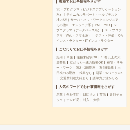
職種でお仕事情報をさがす
SE・プログラマ（ビジネスアプリケーション
系）
テクニカルサポート・ヘルプデスク
社内SE
サーバ・ネットワークエンジニア
その他IT・エンジニア系
PM・PMO
SE・
プログラマ（データベース系）
SE・プログ
ラマ（Web・スマホ系）
テスト・評価
OA
インストラクター・ITインストラクター
こだわりでお仕事情報をさがす
短期
単発
職種未経験OK
10名以上の大
量募集
友だちと一緒の応募OK
在宅・リモ
ートワーク
週2～3日勤務
週4日勤務
土
日祝のみ勤務
残業なし
副業・WワークOK
交通費別途支給あり
語学力が活かせる
人気のワードでお仕事情報をさがす
急募
年齢不問
財団法人
英語
書類チェ
ック
テレビ局
封入
大学