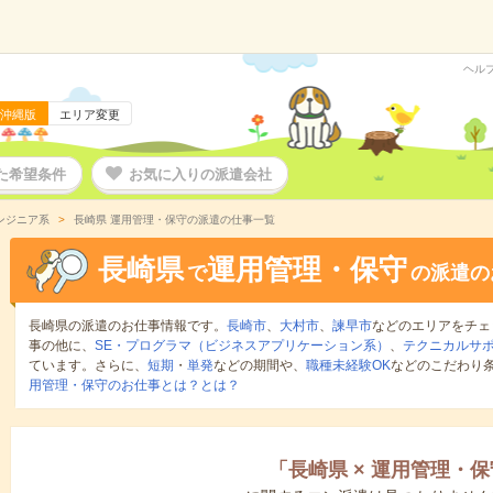
ヘル
沖縄版
エリア変更
た希望条件
お気に入りの派遣会社
エンジニア系
長崎県 運用管理・保守の派遣の仕事一覧
長崎県
運用管理・保守
で
の派遣の
長崎県の派遣のお仕事情報です。
長崎市
、
大村市
、
諫早市
などのエリアをチェ
事の他に、
SE・プログラマ（ビジネスアプリケーション系）
、
テクニカルサ
ています。さらに、
短期
・
単発
などの期間や、
職種未経験OK
などのこだわり
用管理・保守のお仕事とは？とは？
「
長崎県
×
運用管理・保