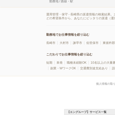
勤務地 / 路線・駅
運用管理・保守 - 長崎県の派遣情報の検索結果
どの希望条件から、あなたにピッタリの派遣（運
勤務地でお仕事情報を絞り込む
長崎市
大村市
諫早市
佐世保市
東彼杵郡
こだわりでお仕事情報を絞り込む
短期
単発
職種未経験OK
10名以上の大量
副業・WワークOK
交通費別途支給あり
語
個人情報の取
【エングループ】サービス一覧