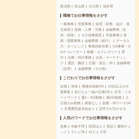
新潟県
富山県
石川県
福井県
職種でお仕事情報をさがす
一般事務
営業事務
経理・財務・会計・英
文経理
総務・人事・労務
金融事務（生
保・損保）
その他事務系
学校事務
貿
易・国際事務
金融事務（銀行）
データ入
力・タイピング
事務的軽作業
OA事務・O
Aオペレーター
秘書・セクレタリー
受
付
法務・特許事務
企画・マーケティン
グ
通訳・翻訳
広報・宣伝・IR
金融事務
（証券）
金融事務（その他）
こだわりでお仕事情報をさがす
短期
単発
職種未経験OK
10名以上の大
量募集
友だちと一緒の応募OK
在宅・リモ
ートワーク
週2～3日勤務
週4日勤務
土
日祝のみ勤務
残業なし
副業・WワークOK
交通費別途支給あり
語学力が活かせる
人気のワードでお仕事情報をさがす
急募
年齢不問
財団法人
英語
書類チェ
ック
テレビ局
封入
大学