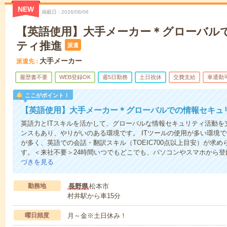
NEW
掲載日
2026/08/06
【英語使用】大手メーカー＊グローバル
ティ推進
派遣
大手メーカー
派遣先
履歴書不要
WEB登録OK
週5日勤務
土日祝休
交費支給
車通勤
ここがポイント！
【英語使用】大手メーカー＊グローバルでの情報セキュ
英語力とITスキルを活かして、グローバルな情報セキュリティ活動を
ンスもあり、やりがいのある環境です。 ITツールの使用が多い環境
が多く、英語での会話・翻訳スキル（TOEIC700点以上目安）が求
す。＜来社不要＞24時間いつでもどこでも、パソコンやスマホから
づきを見る
勤務地
長野県
松本市
村井駅から車15分
曜日頻度
月～金※土日休み！