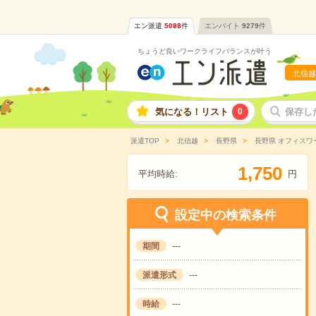
エン派遣
5088
件
エンバイト
9279
件
ちょうど良いワークライフバランスが叶う
北信越
気になる！リスト
0
保存し
派遣TOP
北信越
長野県
長野県 オフィスワ
,
1
7
5
0
平均時給:
円
設定中の検索条件
期間
---
派遣形式
---
時給
---