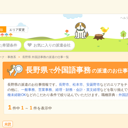
ヘル
版
エリア変更
た希望条件
お気に入りの派遣会社
ーク・事務系
長野県 外国語事務の派遣の仕事一覧
長野県
外国語事務
で
の派遣のお仕事
長野県の派遣のお仕事情報です。
長野市
、
松本市
、
安曇野市
などのエリアをチ
の他に、
一般事務
、
営業事務
、
経理・財務・会計・英文経理
などを取り揃えて
種未経験OK
などのこだわり条件で絞り込んでいただけます。職種辞典：
外国
1
1
1
件中
～
件を表示中
未読