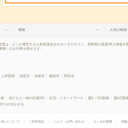
職種
人気の検索
ン派遣は、エンが運営する人材派遣会社のポータルサイト。長野県の派遣/求人情報
事務）のお仕事を探せます。
上伊那郡
塩尻市
須坂市
飯田市
岡谷市
募集
友だちと一緒の応募OK
在宅・リモートワーク
週2～3日勤務
週4日勤
学力が活かせる
り扱いについて
ご利用規約
ヘルプ・お問い合わせ
エン会社概要
掲載