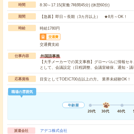
時間
8:30～17:15(実働:7時間45分) (休憩60分)
期間
【急募】即日～長期（3カ月以上） ★8月～OK！
時給
時給1780円
交通費
交通費支給
仕事内容
外国語事務
【大手メーカーでの英文事務】グローバルに情報セキ
として、会議設定（日程調整、会議室確保、通知・議
応募資格
目安としてTOEIC700点以上の方。 業界未経験OK！
職場の雰囲気
年齢層
20代
30代
40代
アデコ株式会社
派遣会社