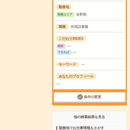
勤務地
長野県
勤務エリア
職種
外国語事務
こだわりINDEX
---
絶対
---
できれば
キーワード
---
あなたのプロフィール
---
条件の変更
他の検索結果を見る
勤務地でお仕事情報をさがす