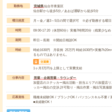
勤務地
宮城県
仙台市青葉区
仙台駅から徒歩5分／あおば通駅から徒歩5分
曜日頻度
月～金／週3～5日の間で選択可 ※必ず勤務する曜日
時間
09:00-17:20（休憩60分）実働7時間20分（残業少な
期間
即日～長期 ※開始日相談OK
時給
時給1630円 月収例 25万円 時給1630円×実働7h20
るものではありません。
交通費
1ヶ月3万円を上限として実費支給
仕事内容
営業・企画営業・ラウンダー
加盟店のステッカー掲出活動・担当エリアの加盟店リ
ッカー掲出の交渉,許可取り・掲出作業・掲出写真撮
応募資格
職種未経験OK / ブランクOK / パソコンスキル不要 /
■未経験OK！