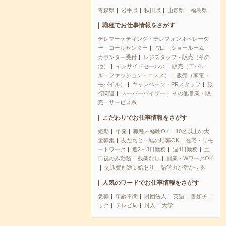
青森県
岩手県
秋田県
山形県
福島県
職種でお仕事情報をさがす
テレマーケティング・テレフォンオペレータ
ー・コールセンター
窓口・ショールーム・
カウンター受付
レジスタッフ・販売（その
他）
インサイドセールス
販売（アパレ
ル・ファッション・コスメ）
販売（家電・
モバイル）
キャンペーン・PRスタッフ
旅
行関連
スーパーバイザー
その他営業・販
売・サービス系
こだわりでお仕事情報をさがす
短期
単発
職種未経験OK
10名以上の大
量募集
友だちと一緒の応募OK
在宅・リモ
ートワーク
週2～3日勤務
週4日勤務
土
日祝のみ勤務
残業なし
副業・WワークOK
交通費別途支給あり
語学力が活かせる
人気のワードでお仕事情報をさがす
急募
年齢不問
財団法人
英語
書類チェ
ック
テレビ局
封入
大学