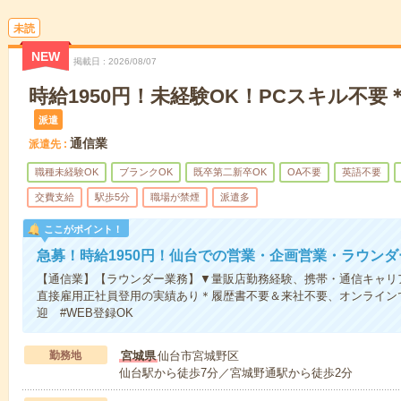
未読
NEW
掲載日
2026/08/07
時給1950円！未経験OK！PCスキル不
派遣
通信業
派遣先
職種未経験OK
ブランクOK
既卒第二新卒OK
OA不要
英語不要
交費支給
駅歩5分
職場が禁煙
派遣多
ここがポイント！
急募！時給1950円！仙台での営業・企画営業・ラウンダ
【通信業】【ラウンダー業務】▼量販店勤務経験、携帯・通信キャリ
直接雇用正社員登用の実績あり＊履歴書不要＆来社不要、オンラインで
迎 #WEB登録OK
勤務地
宮城県
仙台市宮城野区
仙台駅から徒歩7分／宮城野通駅から徒歩2分