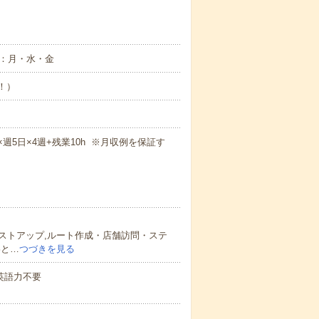
：月・水・金
め！）
m×週5日×4週+残業10h ※月収例を保証す
ストアップ,ルート作成・店舗訪問・ステ
影と…
つづきを見る
 英語力不要