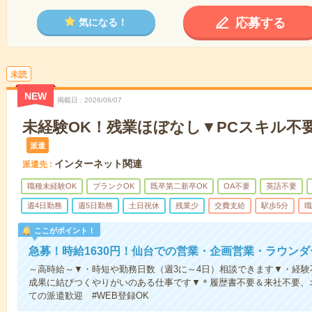
応募する
気になる！
未読
NEW
掲載日
2026/08/07
未経験OK！残業ほぼなし▼PCスキル不
派遣
インターネット関連
派遣先
職種未経験OK
ブランクOK
既卒第二新卒OK
OA不要
英語不要
週4日勤務
週5日勤務
土日祝休
残業少
交費支給
駅歩5分
職
ここがポイント！
急募！時給1630円！仙台での営業・企画営業・ラウンダ
～高時給～▼・時短や勤務日数（週3に～4日）相談できます▼・経
成果に結びつくやりがいのある仕事です▼＊履歴書不要＆来社不要、オ
ての派遣歓迎 #WEB登録OK