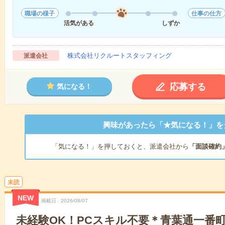
職場の様子
仕事の仕方
活気がある
しずか
株式会社リクルートスタッフィング
派遣会社
応募する
気になる！
興味があったら「★気になる！」を
「気になる！」を押しておくと、派遣会社から
「面談確約
未読
NEW
掲載日
2026/08/07
未経験OK！PCスキル不要＊青葉通一番