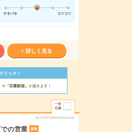
テキパキ
コツコツ
詳しく見る
クリック！
」
や
「応募歓迎」
が届きます！
一括
応募
No.START260804091D/仙台
町での営業
派遣