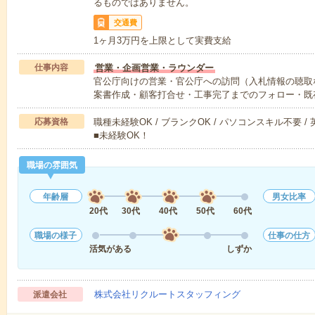
るものではありません。
交通費
1ヶ月3万円を上限として実費支給
仕事内容
営業・企画営業・ラウンダー
官公庁向けの営業・官公庁への訪問（入札情報の聴取
案書作成・顧客打合せ・工事完了までのフォロー・既
応募資格
職種未経験OK / ブランクOK / パソコンスキル不要 /
■未経験OK！
職場の雰囲気
年齢層
男女比率
20代
30代
40代
50代
60代
職場の様子
仕事の仕方
活気がある
しずか
株式会社リクルートスタッフィング
派遣会社