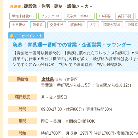
建設業・住宅・建材・設備メ－カ－
派遣先
職種未経験OK
ブランクOK
既卒第二新卒OK
OA不要
英語不要
土日祝休
残業多
交費支給
駅歩5分
大手
職場が禁煙
派遣多
ここがポイント！
急募！青葉通一番町での営業・企画営業・ラウンダー
【青葉通一番町駅徒歩5分】【業務に慣れたらフレックス勤務可】▼
営業のお仕事▼※公共機関のお客様が多く、飛び込み営業等はありま
ンですぐにWeb登録OK #初めての派遣歓迎 #WEB登録OK
勤務地
宮城県
仙台市青葉区
青葉通一番町駅から徒歩5分／仙台駅から徒歩12分
曜日頻度
月～金／週5日
時間
09:00-17:30（休憩60分）実働7時間30分
期間
即日～長期 ※開始日相談OK
時給
時給1700円 月収例 29万円 時給1700円×実働7h30