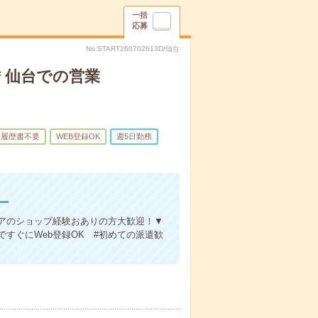
一括
応募
No.START260702613D/仙台
要＊仙台での営業
履歴書不要
WEB登録OK
週5日勤務
ー
アのショップ経験おありの方大歓迎！▼
すぐにWeb登録OK #初めての派遣歓