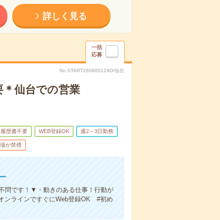
詳しく見る
一括
応募
No.START260800129D/仙台
要＊仙台での営業
履歴書不要
WEB登録OK
週2～3日勤務
場が禁煙
ー
験不問です！▼・動きのある仕事！行動が
ンラインですぐにWeb登録OK #初め