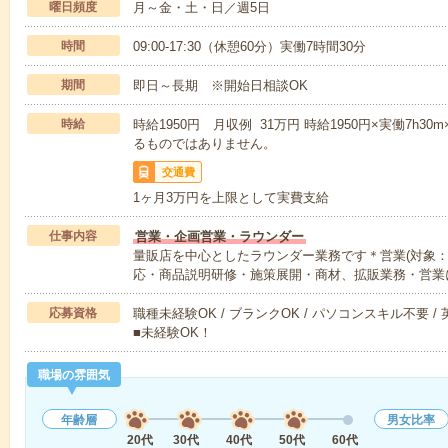
曜日頻度
月～金・土・日／週5日
時間
09:00-17:30（休憩60分）実働7時間30分
期間
即日～長期 ※開始日相談OK
時給
時給1950円 月収例 31万円 時給1950円×実働7h30
るものではありません。
交通費
1ヶ月3万円を上限として実費支給
仕事内容
営業・企画営業・ラウンダー
量販店を中心としたラウンダー業務です＊営業(対象：
応・商品説明研修・施策展開・商材、拡販業務・営業
応募資格
職種未経験OK / ブランクOK / パソコンスキル不要 /
■未経験OK！
職場の雰囲気
年齢層
男女比率
20代
30代
40代
50代
60代