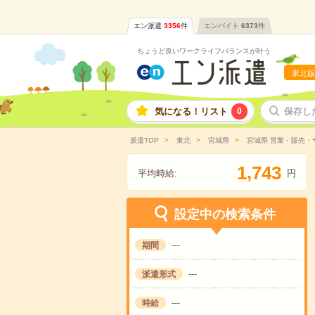
エン派遣
3356
件
エンバイト
6373
件
ちょうど良いワークライフバランスが叶う
東北版
気になる！リスト
0
保存し
派遣TOP
東北
宮城県
宮城県 営業・販売・
,
1
7
4
3
平均時給:
円
設定中の検索条件
期間
---
派遣形式
---
時給
---