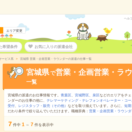
ヘル
エリア変更
た希望条件
お気に入りの派遣会社
サービス系
宮城県 営業・企画営業・ラウンダーの派遣の仕事一覧
宮城県
営業・企画営業・ラ
で
一覧
宮城県の派遣のお仕事情報です。
青葉区
、
宮城野区
、
泉区
などのエリアをチェ
ンダーのお仕事の他に、
テレマーケティング・テレフォンオペレーター・コー
受付
、
レジスタッフ・販売（その他）
などを取り揃えています。さらに、
短期
だわり条件で絞り込んでいただけます。職種辞典：
営業・企画営業・ラウンダ
7
1
7
件中
～
件を表示中