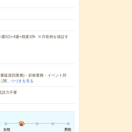
m×週5日×4週+残業10h ※月収例を保証す
量販巡回業務)・折衝業務・イベント対
に関…
つづきを見る
 英語力不要
女性
男性