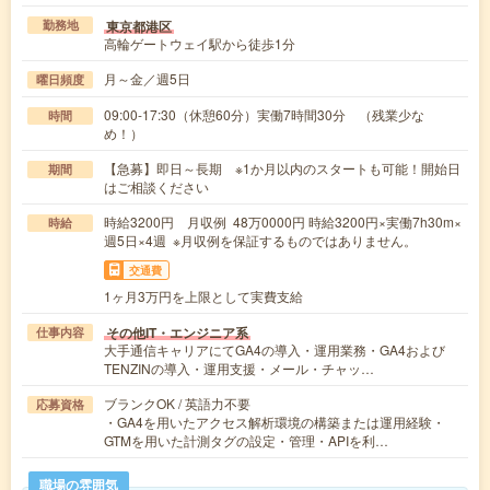
東京都港区
勤務地
高輪ゲートウェイ駅から徒歩1分
月～金／週5日
曜日頻度
09:00-17:30（休憩60分）実働7時間30分 （残業少な
時間
め！）
【急募】即日～長期 ※1か月以内のスタートも可能！開始日
期間
はご相談ください
時給3200円 月収例 48万0000円 時給3200円×実働7h30m×
時給
週5日×4週 ※月収例を保証するものではありません。
交通費
1ヶ月3万円を上限として実費支給
その他IT・エンジニア系
仕事内容
大手通信キャリアにてGA4の導入・運用業務・GA4および
TENZINの導入・運用支援・メール・チャッ…
ブランクOK / 英語力不要
応募資格
・GA4を用いたアクセス解析環境の構築または運用経験・
GTMを用いた計測タグの設定・管理・APIを利…
職場の雰囲気