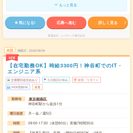
もっと見る
気になる!
応募へ進む
詳しく見る
派遣会社
レバテック株式会社
未読
掲載日
2026/08/06
NEW
【在宅勤務OK】時給3300円！神谷町でのIT・
エンジニア系
交通費別途支給あり
土日祝日が休み
在宅・リモート
WEB登録OK
派遣
東京都港区
勤務地
神谷町駅から徒歩1分
月～金／週5日
曜日頻度
09:00-17:30（休憩60分）実働7時間30分
時間
【急募】即日～長期 ※開始日相談OK ※08月～
期間