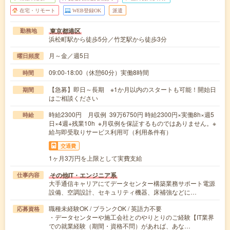
在宅・リモート
WEB登録OK
派遣
東京都港区
勤務地
浜松町駅から徒歩5分／竹芝駅から徒歩3分
月～金／週5日
曜日頻度
09:00-18:00（休憩60分）実働8時間
時間
【急募】即日～長期 ※1か月以内のスタートも可能！開始日
期間
はご相談ください
時給2300円 月収例 39万6750円 時給2300円×実働8h×週5
時給
日×4週+残業10h ※月収例を保証するものではありません。※
給与即受取りサービス利用可（利用条件有）
交通費
1ヶ月3万円を上限として実費支給
その他IT・エンジニア系
仕事内容
大手通信キャリアにてデータセンター構築業務サポート電源
設備、空調設計、セキュリティ機器、床補強などに…
職種未経験OK / ブランクOK / 英語力不要
応募資格
・データセンターや施工会社とのやりとりのご経験【IT業界
での就業経験（期間・資格不問）があれば、あな…