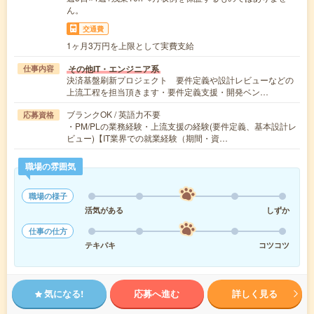
ん。
交通費
1ヶ月3万円を上限として実費支給
その他IT・エンジニア系
仕事内容
決済基盤刷新プロジェクト 要件定義や設計レビューなどの
上流工程を担当頂きます・要件定義支援・開発ベン…
ブランクOK / 英語力不要
応募資格
・PM/PLの業務経験・上流支援の経験(要件定義、基本設計レ
ビュー)【IT業界での就業経験（期間・資…
職場の雰囲気
職場の様子
活気がある
しずか
仕事の仕方
テキパキ
コツコツ
気になる!
応募へ進む
詳しく見る