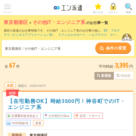
メニュー
気になる!
ログイン
検索
東京都港区
×
その他IT・エンジニア系
のお仕事一覧
港区の派遣のお仕事情報です。その他IT・エンジニア系のお仕事の他に、
SE・プログ
ラマ（ビジネスアプリケーション系）
、
テクニカルサポート・ヘルプデスク
、
サー
バ・ネットワークエンジニア
などを取り揃えています。さらに、
短期
・
単発
などの期
間や、
職種未経験OK
などのこだわり条件で絞り込んでいただけます。
条件の変更
東京都港区 / その他IT・エンジニア系
67
3,395
全
件
平均時給:
円
時給順
新着順
未読
掲載日
2026/08/07
NEW
【在宅勤務OK】時給3500円！神谷町でのIT・
エンジニア系
交通費別途支給あり
土日祝日が休み
在宅・リモート
WEB登録OK
派遣
東京都港区
勤務地