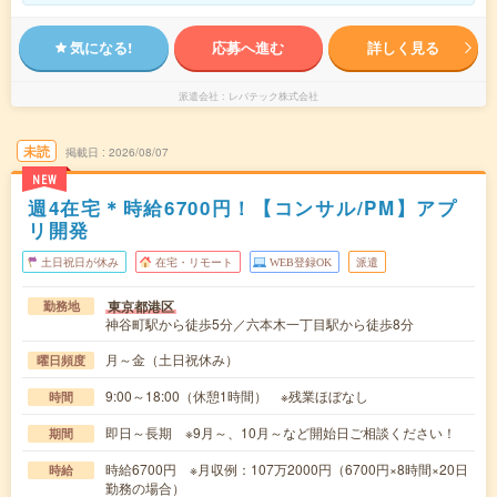
気になる!
応募へ進む
詳しく見る
派遣会社
レバテック株式会社
未読
掲載日
2026/08/07
NEW
週4在宅＊時給6700円！【コンサル/PM】アプ
リ開発
土日祝日が休み
在宅・リモート
WEB登録OK
派遣
東京都港区
勤務地
神谷町駅から徒歩5分／六本木一丁目駅から徒歩8分
月～金（土日祝休み）
曜日頻度
9:00～18:00（休憩1時間） ※残業ほぼなし
時間
即日～長期 ※9月～、10月～など開始日ご相談ください！
期間
時給6700円 ※月収例：107万2000円（6700円×8時間×20日
時給
勤務の場合）