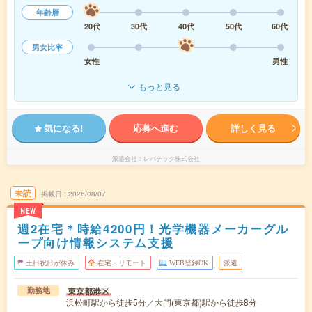
年齢層
20代
30代
40代
50代
60代
男女比率
女性
男性
もっと見る
気になる!
応募へ進む
詳しく見る
派遣会社
レバテック株式会社
未読
掲載日
2026/08/07
NEW
週2在宅＊時給4200円！光学機器メーカーグル
ープ向け情報システム支援
土日祝日が休み
在宅・リモート
WEB登録OK
派遣
東京都港区
勤務地
浜松町駅から徒歩5分／大門(東京都)駅から徒歩8分