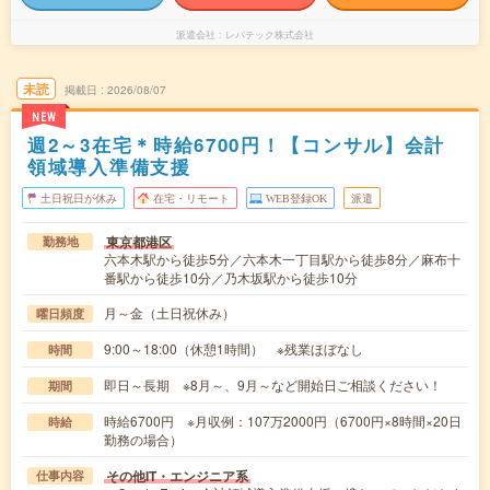
派遣会社
レバテック株式会社
未読
掲載日
2026/08/07
NEW
週2～3在宅＊時給6700円！【コンサル】会計
領域導入準備支援
土日祝日が休み
在宅・リモート
WEB登録OK
派遣
東京都港区
勤務地
六本木駅から徒歩5分／六本木一丁目駅から徒歩8分／麻布十
番駅から徒歩10分／乃木坂駅から徒歩10分
月～金（土日祝休み）
曜日頻度
9:00～18:00（休憩1時間） ※残業ほぼなし
時間
即日～長期 ※8月～、9月～など開始日ご相談ください！
期間
時給6700円 ※月収例：107万2000円（6700円×8時間×20日
時給
勤務の場合）
その他IT・エンジニア系
仕事内容