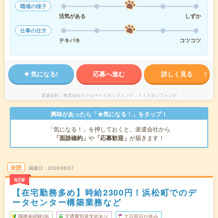
職場の様子
活気がある
しずか
仕事の仕方
テキパキ
コツコツ
気になる!
応募へ進む
詳しく見る
派遣会社
株式会社リクルートスタッフィング ＩＴスタッフィング
興味があったら「★気になる！」をタップ！
「気になる！」を押しておくと、派遣会社から
「面談確約」
や
「応募歓迎」
が届きます！
未読
掲載日
2026/08/07
NEW
【在宅勤務多め】時給2300円！浜松町でのデ
ータセンター構築業務など
職種未経験OK
交通費別途支給あり
土日祝日が休み