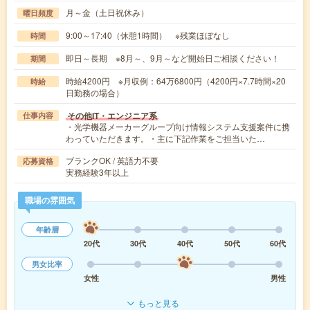
月～金（土日祝休み）
曜日頻度
9:00～17:40（休憩1時間） ※残業ほぼなし
時間
即日～長期 ※8月～、9月～など開始日ご相談ください！
期間
時給4200円 ※月収例：64万6800円（4200円×7.7時間×20
時給
日勤務の場合）
その他IT・エンジニア系
仕事内容
・光学機器メーカーグループ向け情報システム支援案件に携
わっていただきます。・主に下記作業をご担当いた…
ブランクOK / 英語力不要
応募資格
実務経験3年以上
職場の雰囲気
年齢層
20代
30代
40代
50代
60代
男女比率
女性
男性
もっと見る