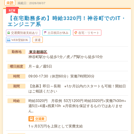
未読
掲載日
2026/08/07
NEW
【在宅勤務多め】時給3320円！神谷町でのIT・
エンジニア系
交通費別途支給あり
土日祝日が休み
在宅・リモート
WEB登録OK
派遣
東京都港区
勤務地
神谷町駅から徒歩1分／虎ノ門駅から徒歩10分
月～金／週5日
曜日頻度
09:00-17:30（休憩60分）実働7時間30分
時間
【急募】即日～長期 ※1か月以内のスタートも可能！開始日
期間
はご相談ください
時給3320円 月収例 53万1200円 時給3320円×実働7h30m×
時給
週5日×4週+残業10h ※月収例を保証するものではありませ
ん。
交通費
1ヶ月3万円を上限として実費支給