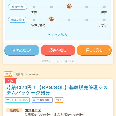
男女比率
女性
男性
職場の様子
活気がある
しずか
もっと見る
気になる!
応募へ進む
詳しく見る
派遣会社
レバテック株式会社
未読
掲載日
2026/08/06
NEW
時給4370円！【RPG/SQL】基幹販売管理シス
テムパッケージ開発
土日祝日が休み
WEB登録OK
派遣
東京都港区
勤務地
品川駅から徒歩5分／北品川駅から徒歩8分