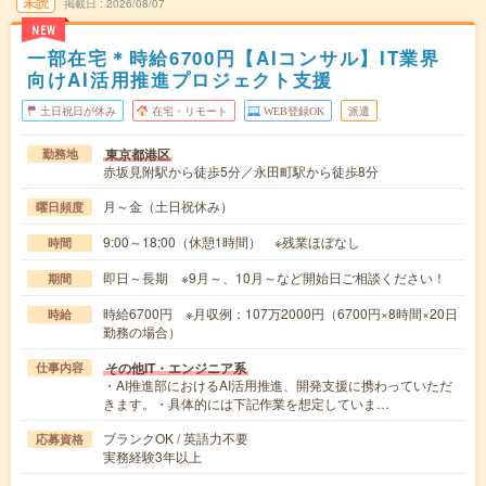
未読
掲載日
2026/08/07
NEW
一部在宅＊時給6700円【AIコンサル】IT業界
向けAI活用推進プロジェクト支援
土日祝日が休み
在宅・リモート
WEB登録OK
派遣
東京都港区
勤務地
赤坂見附駅から徒歩5分／永田町駅から徒歩8分
月～金（土日祝休み）
曜日頻度
9:00～18:00（休憩1時間） ※残業ほぼなし
時間
即日～長期 ※9月～、10月～など開始日ご相談ください！
期間
時給6700円 ※月収例：107万2000円（6700円×8時間×20日
時給
勤務の場合）
その他IT・エンジニア系
仕事内容
・AI推進部におけるAI活用推進、開発支援に携わっていただ
きます。・具体的には下記作業を想定していま…
ブランクOK / 英語力不要
応募資格
実務経験3年以上