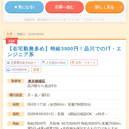
気になる!
応募へ進む
詳しく見る
派遣会社
株式会社リクルートスタッフィング ＩＴスタッフィング
未読
掲載日
2026/08/06
NEW
【在宅勤務多め】時給3500円！品川でのIT・エ
ンジニア系
交通費別途支給あり
土日祝日が休み
在宅・リモート
WEB登録OK
派遣
東京都港区
勤務地
品川駅から徒歩5分
月～金／週5日
曜日頻度
09:00-17:30（休憩60分）実働7時間30分
時間
2026年09月01日～長期 ※開始日相談OK ※09月～
期間
時給3500円 月収例 56万0000円 時給3500円×実働7h30m×
時給
週5日×4週+残業10h ※月収例を保証するものではありませ