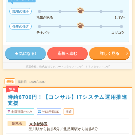
職場の様子
活気がある
しずか
仕事の仕方
テキパキ
コツコツ
気になる!
応募へ進む
詳しく見る
派遣会社
株式会社リクルートスタッフィング ＩＴスタッフィング
未読
掲載日
2026/08/07
NEW
時給6700円！【コンサル】ITシステム運用推進
支援
土日祝日が休み
WEB登録OK
派遣
東京都港区
勤務地
品川駅から徒歩5分／北品川駅から徒歩8分