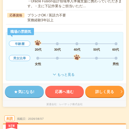
・Oracle Fusion会計領域導入準備支援に携わっていただきま
す。・主に下記作業をご担当いただ…
ブランクOK / 英語力不要
応募資格
実務経験3年以上
職場の雰囲気
年齢層
20代
30代
40代
50代
60代
男女比率
女性
男性
もっと見る
気になる!
応募へ進む
詳しく見る
派遣会社
レバテック株式会社
未読
掲載日
2026/08/07
NEW