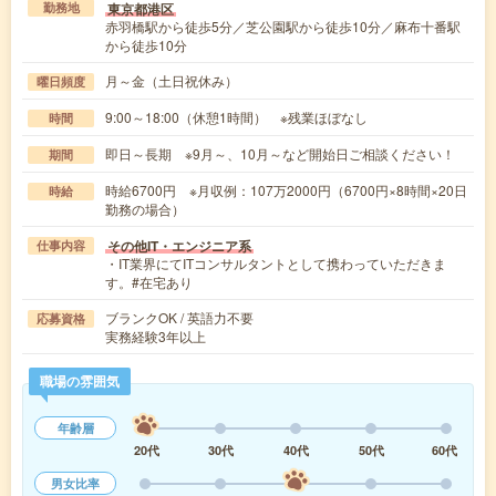
東京都港区
勤務地
赤羽橋駅から徒歩5分／芝公園駅から徒歩10分／麻布十番駅
から徒歩10分
月～金（土日祝休み）
曜日頻度
9:00～18:00（休憩1時間） ※残業ほぼなし
時間
即日～長期 ※9月～、10月～など開始日ご相談ください！
期間
時給6700円 ※月収例：107万2000円（6700円×8時間×20日
時給
勤務の場合）
その他IT・エンジニア系
仕事内容
・IT業界にてITコンサルタントとして携わっていただきま
す。#在宅あり
ブランクOK / 英語力不要
応募資格
実務経験3年以上
職場の雰囲気
年齢層
20代
30代
40代
50代
60代
男女比率