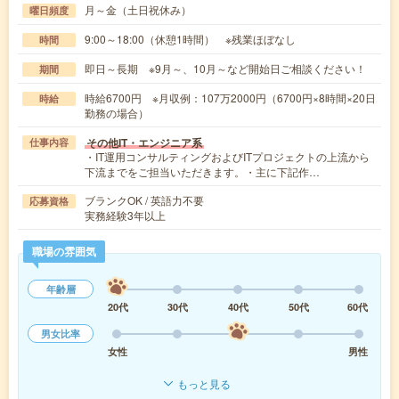
月～金（土日祝休み）
曜日頻度
9:00～18:00（休憩1時間） ※残業ほぼなし
時間
即日～長期 ※9月～、10月～など開始日ご相談ください！
期間
時給6700円 ※月収例：107万2000円（6700円×8時間×20日
時給
勤務の場合）
その他IT・エンジニア系
仕事内容
・IT運用コンサルティングおよびITプロジェクトの上流から
下流までをご担当いただきます。・主に下記作…
ブランクOK / 英語力不要
応募資格
実務経験3年以上
職場の雰囲気
年齢層
20代
30代
40代
50代
60代
男女比率
女性
男性
もっと見る