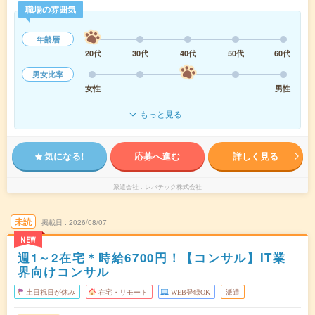
職場の雰囲気
年齢層
20代
30代
40代
50代
60代
男女比率
女性
男性
もっと見る
気になる!
応募へ進む
詳しく見る
派遣会社
レバテック株式会社
未読
掲載日
2026/08/07
NEW
週1～2在宅＊時給6700円！【コンサル】IT業
界向けコンサル
土日祝日が休み
在宅・リモート
WEB登録OK
派遣