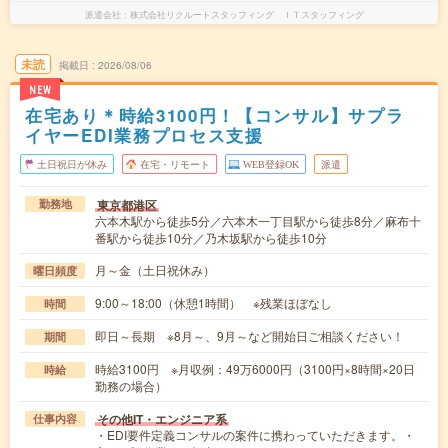
派遣会社
株式会社リクルートスタッフィング ＩＴスタッフィング
未読
掲載日
2026/08/06
NEW
在宅あり＊時給3100円！【コンサル】サプラ
イヤーEDI業務プロセス支援
土日祝日が休み
在宅・リモート
WEB登録OK
派遣
東京都港区
勤務地
六本木駅から徒歩5分／六本木一丁目駅から徒歩8分／麻布十
番駅から徒歩10分／乃木坂駅から徒歩10分
月～金（土日祝休み）
曜日頻度
9:00～18:00（休憩1時間） ※残業ほぼなし
時間
即日～長期 ※8月～、9月～など開始日ご相談ください！
期間
時給3100円 ※月収例：49万6000円（3100円×8時間×20日
時給
勤務の場合）
その他IT・エンジニア系
仕事内容
・EDI要件定義コンサルの案件に携わっていただきます。・