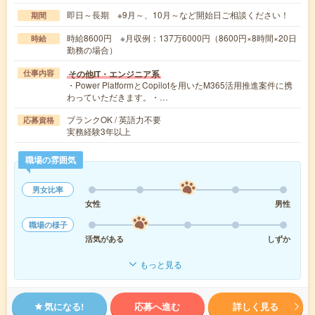
即日～長期 ※9月～、10月～など開始日ご相談ください！
期間
時給8600円 ※月収例：137万6000円（8600円×8時間×20日
時給
勤務の場合）
その他IT・エンジニア系
仕事内容
・Power PlatformとCopilotを用いたM365活用推進案件に携
わっていただきます。・…
ブランクOK / 英語力不要
応募資格
実務経験3年以上
職場の雰囲気
男女比率
女性
男性
職場の様子
活気がある
しずか
もっと見る
気になる!
応募へ進む
詳しく見る