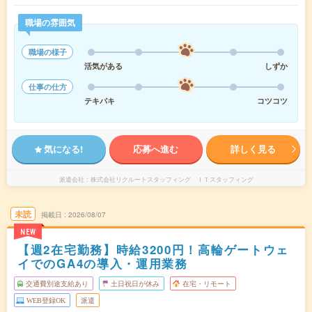
職場の雰囲気
職場の様子
活気がある
しずか
仕事の仕方
テキパキ
コツコツ
気になる!
応募へ進む
詳しく見る
派遣会社
株式会社リクルートスタッフィング ＩＴスタッフィング
未読
掲載日
2026/08/07
NEW
【週2在宅勤務】時給3200円！高輪ゲートウェ
イでのGA4の導入・運用業務
交通費別途支給あり
土日祝日が休み
在宅・リモート
WEB登録OK
派遣