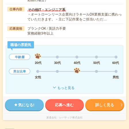
その他IT・エンジニア系
仕事内容
・オートローンリース企業向けラキールDX業務支援に携わっ
ていただきます。・主に下記作業をご担当いただ…
ブランクOK / 英語力不要
応募資格
実務経験3年以上
職場の雰囲気
年齢層
20代
30代
40代
50代
60代
男女比率
女性
男性
もっと見る
気になる!
応募へ進む
詳しく見る
派遣会社
レバテック株式会社