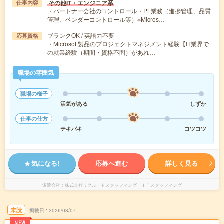
その他IT・エンジニア系
仕事内容
・パートナー会社のコントロール・PL業務（進捗管理、品質
管理、ベンダーコントロール等）※Micros…
ブランクOK / 英語力不要
応募資格
・Microsoft製品のプロジェクトマネジメント経験【IT業界で
の就業経験（期間・資格不問）があれ…
職場の雰囲気
職場の様子
活気がある
しずか
仕事の仕方
テキパキ
コツコツ
気になる!
応募へ進む
詳しく見る
派遣会社
株式会社リクルートスタッフィング ＩＴスタッフィング
未読
掲載日
2026/08/07
NEW