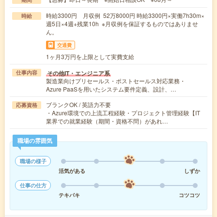
時給3300円 月収例 52万8000円 時給3300円×実働7h30m×
時給
週5日×4週+残業10h ※月収例を保証するものではありませ
ん。
交通費
1ヶ月3万円を上限として実費支給
その他IT・エンジニア系
仕事内容
製造業向けプリセールス・ポストセールス対応業務・
Azure PaaSを用いたシステム要件定義、設計、…
ブランクOK / 英語力不要
応募資格
・Azure環境での上流工程経験・プロジェクト管理経験【IT
業界での就業経験（期間・資格不問）があれ…
職場の雰囲気
職場の様子
活気がある
しずか
仕事の仕方
テキパキ
コツコツ