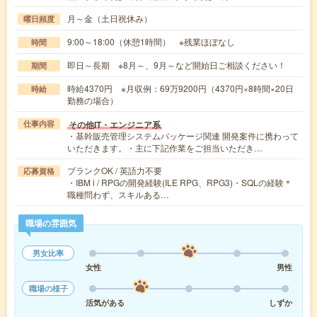
月～金（土日祝休み）
曜日頻度
9:00～18:00（休憩1時間） ※残業ほぼなし
時間
即日～長期 ※8月～、9月～など開始日ご相談ください！
期間
時給4370円 ※月収例：69万9200円（4370円×8時間×20日
時給
勤務の場合）
その他IT・エンジニア系
仕事内容
・基幹販売管理システムパッケージ関連 開発案件に携わって
いただきます。・主に下記作業をご担当いただき…
ブランクOK / 英語力不要
応募資格
・IBM i / RPGの開発経験(ILE RPG、RPG3)・SQLの経験＊
職種問わず、スキルある…
職場の雰囲気
男女比率
女性
男性
職場の様子
活気がある
しずか