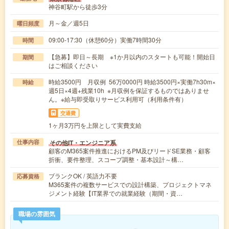
神谷町駅から徒歩3分
月～金／週5日
曜日頻度
09:00-17:30（休憩60分）実働7時間30分
時間
【急募】即日～長期 ※1か月以内のスタートも可能！開始日
期間
はご相談ください
時給3500円 月収例 56万0000円 時給3500円×実働7h30m×
時給
週5日×4週+残業10h ※月収例を保証するものではありませ
ん。※給与即受取りサービス利用可（利用条件有）
交通費
1ヶ月3万円を上限として実費支給
その他IT・エンジニア系
仕事内容
顧客のM365案件推進におけるPM及びリードSE業務・顧客
折衝、要件整理、スコープ調整・基本設計～構…
ブランクOK / 英語力不要
応募資格
M365案件の複数サービスでの設計構築、プロジェクトマネ
ジメント経験【IT業界での就業経験（期間・資…
職場の雰囲気