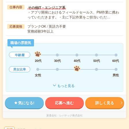
その他IT・エンジニア系
仕事内容
・アプリ開発におけるフィールドセールス、PM作業に携わ
っていただきます。・主に下記作業をご担当いただ…
ブランクOK / 英語力不要
応募資格
実務経験3年以上
職場の雰囲気
年齢層
20代
30代
40代
50代
60代
男女比率
女性
男性
もっと見る
気になる!
応募へ進む
詳しく見る
派遣会社
レバテック株式会社