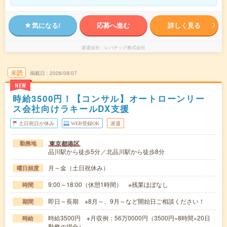
気になる!
応募へ進む
詳しく見る
派遣会社
レバテック株式会社
未読
掲載日
2026/08/07
NEW
時給3500円！【コンサル】オートローンリー
ス会社向けラキールDX支援
土日祝日が休み
WEB登録OK
派遣
東京都港区
勤務地
品川駅から徒歩5分／北品川駅から徒歩8分
月～金（土日祝休み）
曜日頻度
9:00～18:00（休憩1時間） ※残業ほぼなし
時間
即日～長期 ※8月～、9月～など開始日ご相談ください！
期間
時給3500円 ※月収例：56万0000円（3500円×8時間×20日
時給
勤務の場合）