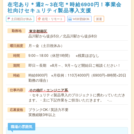
在宅あり＊週2～3在宅＊時給6900円！事業会
社向けセキュリティ製品導入支援
土日祝日が休み
在宅・リモート
WEB登録OK
派遣
東京都港区
勤務地
品川駅から徒歩5分／北品川駅から徒歩8分
月～金（土日祝休み）
曜日頻度
9:00～18:00（休憩1時間） ※残業ほぼなし
時間
即日～長期 ※8月～、9月～など開始日ご相談ください！
期間
時給6900円 ※月収例：110万4000円（6900円×8時間×20日
時給
勤務の場合）
その他IT・エンジニア系
仕事内容
・セキュリティ製品導入のプロジェクトに携わっていただき
ます。・主に下記作業をご担当いただきます。 -…
ブランクOK / 英語力不要
応募資格
実務経験3年以上
職場の雰囲気