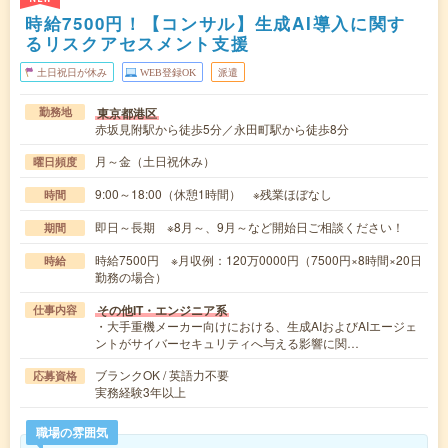
時給7500円！【コンサル】生成AI導入に関す
るリスクアセスメント支援
土日祝日が休み
WEB登録OK
派遣
東京都港区
勤務地
赤坂見附駅から徒歩5分／永田町駅から徒歩8分
月～金（土日祝休み）
曜日頻度
9:00～18:00（休憩1時間） ※残業ほぼなし
時間
即日～長期 ※8月～、9月～など開始日ご相談ください！
期間
時給7500円 ※月収例：120万0000円（7500円×8時間×20日
時給
勤務の場合）
その他IT・エンジニア系
仕事内容
・大手重機メーカー向けにおける、生成AIおよびAIエージェ
ントがサイバーセキュリティへ与える影響に関…
ブランクOK / 英語力不要
応募資格
実務経験3年以上
職場の雰囲気