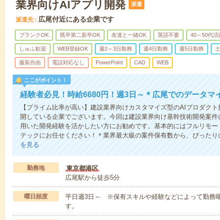
業界向けAIアプリ開発
派遣
広尾付近にある企業です
派遣先
ブランクOK
既卒第二新卒OK
友達と一緒OK
英語不要
40～50代活
しゅふ歓迎
WEB登録OK
週2～3日勤務
週4日勤務
週5日勤務
服装自由
電話対応なし
PowerPoint
CAD
WEB
ここがポイント！
経験者必見！時給6680円！週3日～＊広尾でのデータマ
【プライム比率が高い】建設業界向けカスタマイズ型のAIプロダクト
開している企業でございます。今回は建設業界向け基幹技術開発案件に携わ
用いた開発経験を活かしたい方にお勧めです。基本的にはフルリモー
テックにお任せください！＊業界最大級の案件保有数から、ぴったり
を見る
勤務地
東京都港区
広尾駅から徒歩5分
曜日頻度
平日週3日～ ※保有スキルや経験などによって勤務
す。