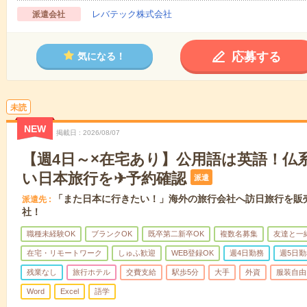
レバテック株式会社
派遣会社
応募する
気になる！
未読
NEW
掲載日
2026/08/07
【週4日～×在宅あり】公用語は英語！仏
い日本旅行を✈予約確認
派遣
「また日本に行きたい！」海外の旅行会社へ訪日旅行を販
派遣先
社！
職種未経験OK
ブランクOK
既卒第二新卒OK
複数名募集
友達と一
在宅・リモートワーク
しゅふ歓迎
WEB登録OK
週4日勤務
週5日勤
残業なし
旅行ホテル
交費支給
駅歩5分
大手
外資
服装自由
Word
Excel
語学