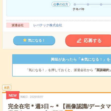
仕事の仕方
テキパキ
レバテック株式会社
派遣会社
応募する
気になる！
興味があったら「★気になる！」を
「気になる！」を押しておくと、派遣会社から
「面談確約
未読
NEW
掲載日
2026/08/07
完全在宅＊週3日～＊【画像認識/データ