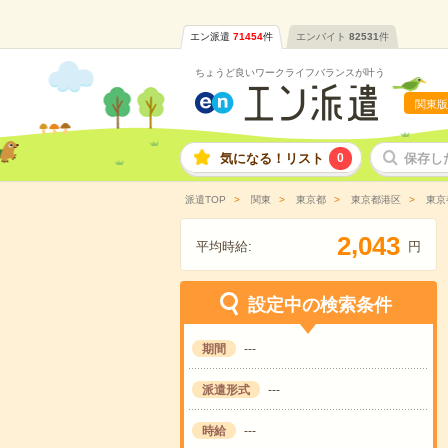
エン派遣
71454
件
エンバイト
82531
件
ちょうど良いワークライフバランスが叶う
関東版
気になる！リスト
0
保存し
派遣TOP
関東
東京都
東京都港区
東京
,
2
0
4
3
平均時給:
円
設定中の検索条件
期間
---
派遣形式
---
時給
---