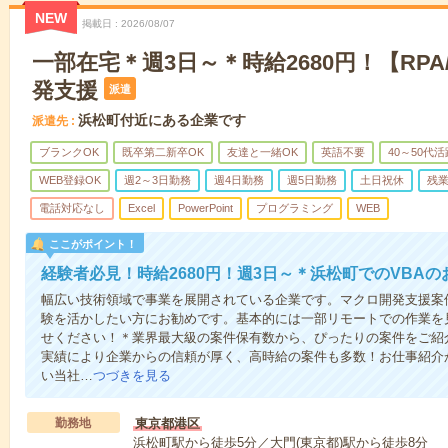
NEW
掲載日
2026/08/07
一部在宅＊週3日～＊時給2680円！【RPA
発支援
派遣
浜松町付近にある企業です
派遣先
ブランクOK
既卒第二新卒OK
友達と一緒OK
英語不要
40～50代活
WEB登録OK
週2～3日勤務
週4日勤務
週5日勤務
土日祝休
残
電話対応なし
Excel
PowerPoint
プログラミング
WEB
ここがポイント！
経験者必見！時給2680円！週3日～＊浜松町でのVBAの
幅広い技術領域で事業を展開されている企業です。マクロ開発支援案
験を活かしたい方にお勧めです。基本的には一部リモートでの作業を
せください！＊業界最大級の案件保有数から、ぴったりの案件をご紹
実績により企業からの信頼が厚く、高時給の案件も多数！お仕事紹介
い当社…
つづきを見る
勤務地
東京都港区
浜松町駅から徒歩5分／大門(東京都)駅から徒歩8分