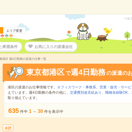
ヘル
エリア変更
た希望条件
お気に入りの派遣会社
都港区 週4日勤務の派遣の仕事一覧
東京都港区
週4日勤務
で
の派遣の
港区の派遣のお仕事情報です。
オフィスワーク・事務系
、
営業・販売・サービ
えています。週4日勤務の条件の他に、
交通費別途支給あり
、
職種未経験OK
、
取り揃えています。
635
1
30
件中
～
件を表示中
未読