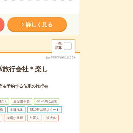
詳しく見る
一括
応募
No.FJSWNHN111558
系旅行会社＊楽し
売＆予約する仏系の旅行会
緒OK
履歴書不要
40～50代活躍
務
土日祝休
朝10時以降スタート
職場が禁煙
外国人
派遣多