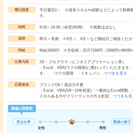
曜日頻度
平日週3日～ ※保有スキルや経験などによって勤務
す。
時間
9:00～18:00（休憩1時間） ※残業ほぼなし
期間
即日～長期 ※8月～、9月～など開始日ご相談くださ
時給
時給2680円 ※月収例：25万7280円（2680円×8時
仕事内容
SE・プログラマ（ビジネスアプリケーション系）
・Excel、VBA(マクロ開発)に携わっていただきま
す。 - マクロ開発 - ドキュメン…
つづきを見る
応募資格
ブランクOK / 英語力不要
・Excel、VBA(5年~10年程度)・一般的なExce
スキルある方やフリーランスの方も歓迎…
つづきを見
職場の雰囲気
男女比率
職場の様子
女性
男性