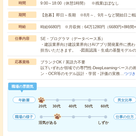
時間
9:00～18:00（休憩1時間） ※残業ほぼなし
期間
【急募】即日～長期 ※8月～、9月～など開始日ご相
時給
時給6680円 ※月収例：64万1280円（6680円×8時
仕事内容
SE・プログラマ（データベース系）
・建設業界向け建設業界向けAIアプリ開発案件に携
担当いただきます。 -図面認識・生成の基盤モデルの
応募資格
ブランクOK / 英語力不要
以下いずれか領域での専門性-DeepLearningベー
ン・OCR等のモデル設計・学習・評価の実務…
つづき
職場の雰囲気
年齢層
男女比率
20代
30代
40代
50代
60代
職場の様子
仕事の仕方
活気がある
しずか