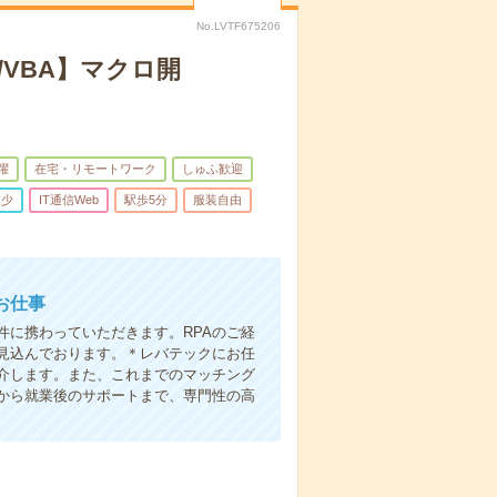
No.LVTF675206
/VBA】マクロ開
躍
在宅・リモートワーク
しゅふ歓迎
業少
IT通信Web
駅歩5分
服装自由
お仕事
件に携わっていただきます。RPAのご経
見込んでおります。＊レバテックにお任
介します。また、これまでのマッチング
から就業後のサポートまで、専門性の高