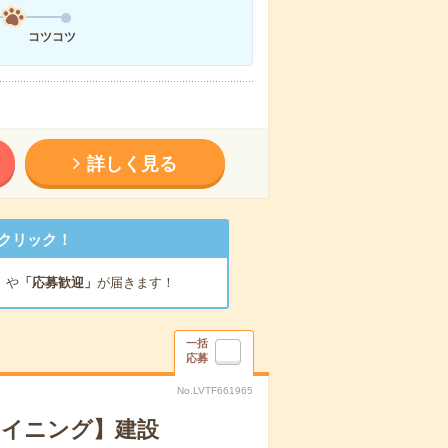
コツコツ
詳しく見る
クリック！
」
や
「応募歓迎」
が届きます！
一括
応募
No.LVTF661965
マイニング】建設