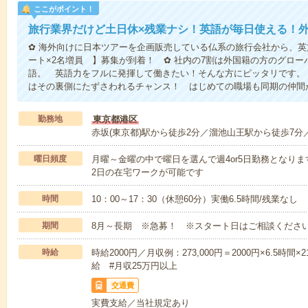
ここがポイント！
旅行業界だけど土日休×残業ナシ！英語が毎日使える！外
✿ 海外向けに日本ツアーを企画販売している仏系の旅行会社から、英
ート×2名増員 】募集が到着！ ✿ 社内の7割は外国籍の方のグロ
語。 英語力をフルに発揮して働きたい！そんな方にピッタリです。
はその裏側にたずさわれるチャンス！ はじめての職場も同期の仲間
勤務地
東京都港区
赤坂(東京都)駅から徒歩2分／溜池山王駅から徒歩7分
曜日頻度
月曜～金曜の中で曜日を選んで週4or5日勤務となりま
2日の在宅ワークが可能です
時間
10：00～17：30（休憩60分）実働6.5時間/残業なし
期間
8月～長期 ※急募！ ※スタート日はご相談くださ
時給
時給2000円／月収例：273,000円＝2000円×6.5
給 #月収25万円以上
交通費
実費支給／当社規定あり