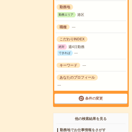
勤務地
港区
勤務エリア
職種
---
こだわりINDEX
週4日勤務
絶対
---
できれば
キーワード
---
あなたのプロフィール
---
条件の変更
他の検索結果を見る
勤務地でお仕事情報をさがす