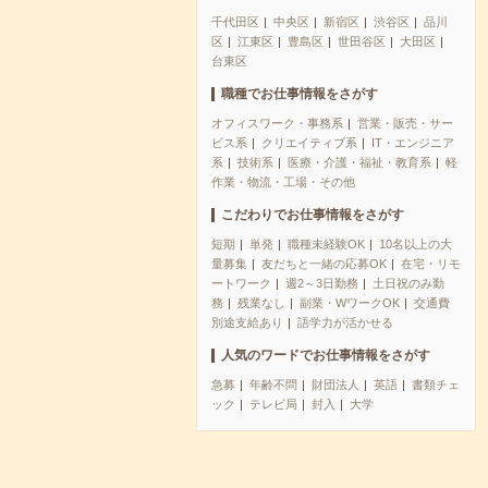
千代田区
中央区
新宿区
渋谷区
品川
区
江東区
豊島区
世田谷区
大田区
台東区
職種でお仕事情報をさがす
オフィスワーク・事務系
営業・販売・サー
ビス系
クリエイティブ系
IT・エンジニア
系
技術系
医療・介護・福祉・教育系
軽
作業・物流・工場・その他
こだわりでお仕事情報をさがす
短期
単発
職種未経験OK
10名以上の大
量募集
友だちと一緒の応募OK
在宅・リモ
ートワーク
週2～3日勤務
土日祝のみ勤
務
残業なし
副業・WワークOK
交通費
別途支給あり
語学力が活かせる
人気のワードでお仕事情報をさがす
急募
年齢不問
財団法人
英語
書類チェ
ック
テレビ局
封入
大学