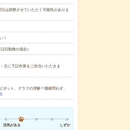
曜日は調整させていただく可能性がありま
い！
間×12日勤務の場合）
す。・主に下記作業をご担当いただきま
l関数、ピボット、グラフの理解＊職種問わず、
る
活気がある
しずか