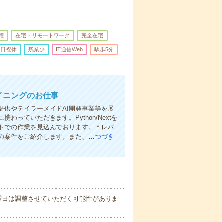
躍
在宅・リモートワーク
完全在宅
土日祝休
残業少
IT通信Web
駅歩5分
イニングのお仕事
提供やテイラーメイドAI開発事業等を展
っていただきます。Python/Nextを
トでの作業を見込んでおります。＊レバ
の案件をご紹介します。また、…
つづき
曜日は調整させていただく可能性がありま