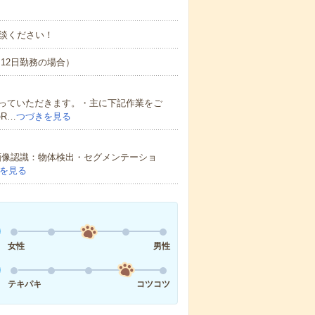
談ください！
間×12日勤務の場合）
わっていただきます。・主に下記作業をご
R…
つづきを見る
スの画像認識：物体検出・セグメンテーショ
を見る
女性
男性
テキパキ
コツコツ