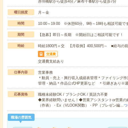
赤羽橋駅から徒歩4分／麻布十番駅から徒歩7分
曜日頻度
月～金
時間
10:00～19:00 ※休憩60分。9時～18時も相談可能で
期間
【急募】即日～長期 ※開始日はご相談可能です！
時給
時給1800円＋交 【月収例】400,500円～ ■給
交通費
交通費支給あり
仕事内容
営業事務
＊動員・売上・興行収入成績表管理＊ファイリング作
管理・納品＊作品公式HP更新など ＊引継ぎあり※週
応募資格
職種未経験OK / ブランクOK / 英語力不要
◆業界経験問いません！◆営業アシスタントor営業の
（作表）・Ex（VLOOK関数）・PP（プレゼン編…
つ
職場の雰囲気