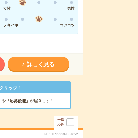
女性
男性
テキパキ
コツコツ
詳しく見る
クリック！
」
や
「応募歓迎」
が届きます！
一括
応募
No.STFSV2204361052