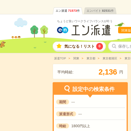
エン派遣
71573
件
エンバイト
82531
件
ちょうど良いワークライフバランスが叶う
関東版
気になる！リスト
0
保存し
派遣TOP
関東
東京都
東京都港区
東京
,
2
1
3
6
平均時給:
円
設定中の検索条件
期間
---
派遣形式
---
時給
1800円以上