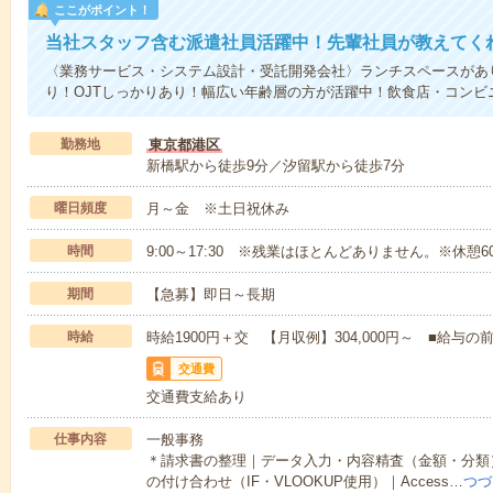
ここがポイント！
当社スタッフ含む派遣社員活躍中！先輩社員が教えてく
〈業務サービス・システム設計・受託開発会社〉ランチスペースがあ
り！OJTしっかりあり！幅広い年齢層の方が活躍中！飲食店・コンビ
勤務地
東京都港区
新橋駅から徒歩9分／汐留駅から徒歩7分
曜日頻度
月～金 ※土日祝休み
時間
9:00～17:30 ※残業はほとんどありません。※休憩6
期間
【急募】即日～長期
時給
時給1900円＋交 【月収例】304,000円～ ■給
交通費
交通費支給あり
仕事内容
一般事務
＊請求書の整理｜データ入力・内容精査（金額・分類
の付け合わせ（IF・VLOOKUP使用）｜Access…
つづ