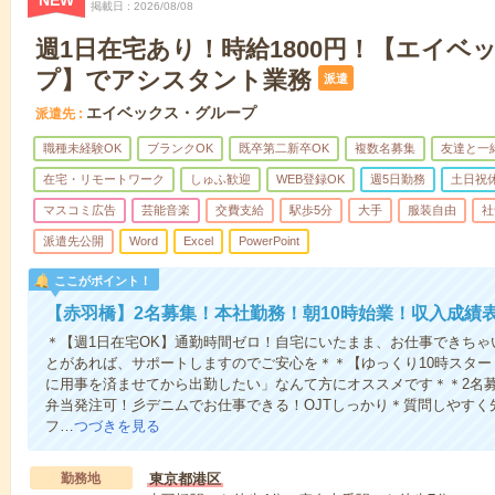
NEW
掲載日
2026/08/08
週1日在宅あり！時給1800円！【エイベ
プ】でアシスタント業務
派遣
エイベックス・グループ
派遣先
職種未経験OK
ブランクOK
既卒第二新卒OK
複数名募集
友達と一
在宅・リモートワーク
しゅふ歓迎
WEB登録OK
週5日勤務
土日祝
マスコミ広告
芸能音楽
交費支給
駅歩5分
大手
服装自由
社
派遣先公開
Word
Excel
PowerPoint
ここがポイント！
【赤羽橋】2名募集！本社勤務！朝10時始業！収入成績
＊【週1日在宅OK】通勤時間ゼロ！自宅にいたまま、お仕事できち
とがあれば、サポートしますのでご安心を＊＊【ゆっくり10時スタ
に用事を済ませてから出勤したい」なんて方にオススメです＊＊2名
弁当発注可！彡デニムでお仕事できる！OJTしっかり＊質問しやすく
フ…
つづきを見る
勤務地
東京都港区