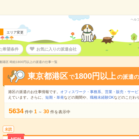
ヘル
エリア変更
た希望条件
お気に入りの派遣会社
都港区 時給1800円以上の派遣の仕事一覧
東京都港区
1800円以上
で
の派遣
港区の派遣のお仕事情報です。
オフィスワーク・事務系
、
営業・販売・サービ
えています。さらに、
短期
・
単発
などの期間や、
職種未経験OK
などのこだわ
5634
1
30
件中
～
件を表示中
未読