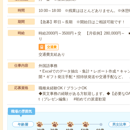
時間
10:00～18:00 ※残業はほとんどありません。※休憩
期間
【急募】即日～長期 ※開始日はご相談可能です！
時給
時給2000円～3500円＋交 【月収例】280,000
り
交通費
交通費支給あり
仕事内容
外国語事務
＊Excelでのデータ抽出・集計＊レポート作成＊キ
開＊ギフト発注手配＊招待状発送や交通手配など。 
応募資格
職種未経験OK / ブランクOK
◆英文事務の経験がある方歓迎します。◆【必要なOAスキル
t（プレゼン編集） #初めての派遣歓迎
職場の雰囲気
年齢層
男女比率