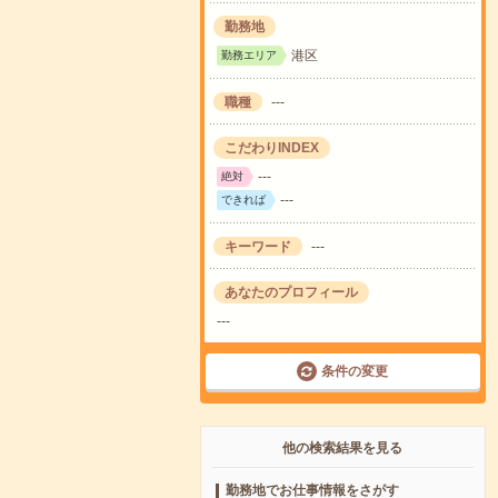
勤務地
港区
勤務エリア
職種
---
こだわりINDEX
---
絶対
---
できれば
キーワード
---
あなたのプロフィール
---
条件の変更
他の検索結果を見る
勤務地でお仕事情報をさがす