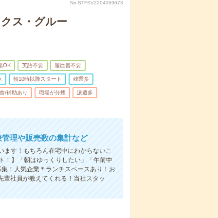
No.STFSV2204369673
ックス・グルー
緒OK
英語不要
履歴書不要
休
朝10時以降スタート
残業多
食/補助あり
職場が分煙
派遣多
表管理や販売数の集計など
ゃいます！もちろん在宅中にわからないこ
ート！】「朝はゆっくりしたい」「午前中
募集！人気企業＊ランチスペースあり！お
先輩社員が教えてくれる！当社スタッ