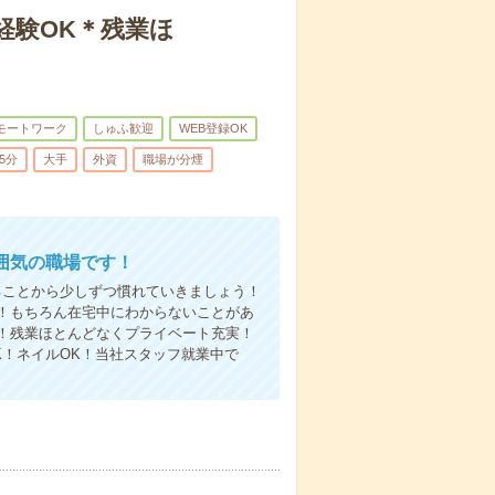
経験OK＊残業ほ
モートワーク
しゅふ歓迎
WEB登録OK
5分
大手
外資
職場が分煙
囲気の職場です！
ることから少しずつ慣れていきましょう！
！もちろん在宅中にわからないことがあ
！残業ほとんどなくプライベート充実！
！ネイルOK！当社スタッフ就業中で