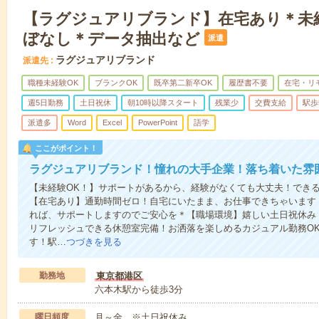
【ラグジュアリブランド】在宅あり＊未
ぼなし＊データ抽出など
派遣
ラグジュアリブランド
派遣先
職種未経験OK
ブランクOK
既卒第二新卒OK
履歴書不要
在宅・リ
週5日勤務
土日祝休
朝10時以降スタート
残業少
交費支給
駅歩
派遣多
Word
Excel
PowerPoint
語学
ここがポイント！
ラグジュアリブランド！憧れの大手企業！落ち着いた雰
【未経験OK！】サポートがあるから、経験がなくても大丈夫！でき
【在宅あり】通勤時間ゼロ！自宅にいたまま、お仕事できちゃいます
れば、サポートしますのでご安心を＊【職場環境】嬉しい土日祝休み
リフレッシュできる休憩室完備！お洒落を楽しめるカジュアル勤務OK
す！駅…
つづきを見る
勤務地
東京都港区
六本木駅から徒歩3分
曜日頻度
月～金 ※土日祝休み