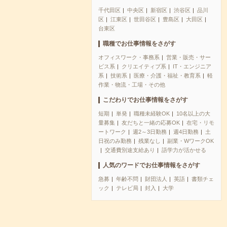
千代田区
中央区
新宿区
渋谷区
品川
区
江東区
世田谷区
豊島区
大田区
台東区
職種でお仕事情報をさがす
オフィスワーク・事務系
営業・販売・サー
ビス系
クリエイティブ系
IT・エンジニア
系
技術系
医療・介護・福祉・教育系
軽
作業・物流・工場・その他
こだわりでお仕事情報をさがす
短期
単発
職種未経験OK
10名以上の大
量募集
友だちと一緒の応募OK
在宅・リモ
ートワーク
週2～3日勤務
週4日勤務
土
日祝のみ勤務
残業なし
副業・WワークOK
交通費別途支給あり
語学力が活かせる
人気のワードでお仕事情報をさがす
急募
年齢不問
財団法人
英語
書類チェ
ック
テレビ局
封入
大学