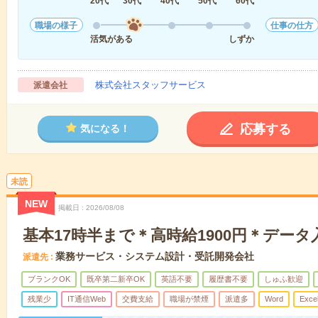
20代
30代
40代
50代
60代
職場の様子
仕事の仕方
活気がある
しずか
株式会社スタッフサービス
派遣会社
応募する
気になる！
未読
NEW
掲載日
2026/08/08
基本17時半まで＊高時給1900円＊デー
業務サービス・システム設計・受託開発会社
派遣先
ブランクOK
既卒第二新卒OK
英語不要
履歴書不要
しゅふ歓迎
残業少
IT通信Web
交費支給
職場が禁煙
派遣多
Word
Exce