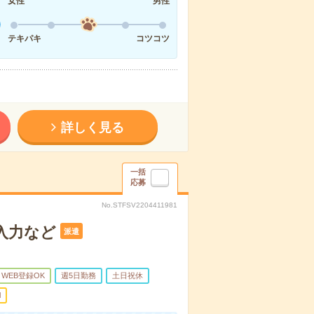
女性
男性
テキパキ
コツコツ
詳しく見る
一括
応募
No.STFSV2204411981
タ入力など
派遣
WEB登録OK
週5日勤務
土日祝休
l