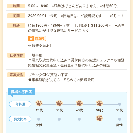
9:00～18:00 ※残業はほとんどありません。※休憩60分。
時間
2026/09/01～長期 ※開始日はご相談可能です！ ※9月～！
期間
時給1800円～1850円＋交 【月収例】344,250円～ ■給与
時給
の前払いが可能な速払いサービスあり
交通費
交通費支給あり
一般事務
仕事内容
＊電気取次契約申し込み＊受付内容の確認チェック＊各種登
録情報の変更確認・登録更新＊解約申し込みの確認…
ブランクOK / 英語力不要
応募資格
◆事務経験がある方 #初めての派遣歓迎
職場の雰囲気
年齢層
20代
30代
40代
50代
60代
男女比率
女性
男性