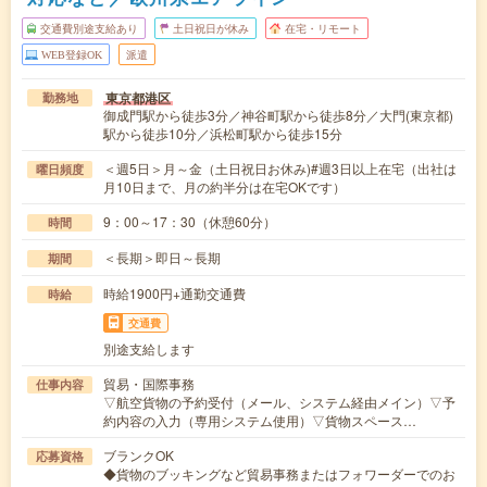
交通費別途支給あり
土日祝日が休み
在宅・リモート
WEB登録OK
派遣
東京都港区
勤務地
御成門駅から徒歩3分／神谷町駅から徒歩8分／大門(東京都)
駅から徒歩10分／浜松町駅から徒歩15分
＜週5日＞月～金（土日祝日お休み)#週3日以上在宅（出社は
曜日頻度
月10日まで、月の約半分は在宅OKです）
9：00～17：30（休憩60分）
時間
＜長期＞即日～長期
期間
時給1900円+通勤交通費
時給
交通費
別途支給します
貿易・国際事務
仕事内容
▽航空貨物の予約受付（メール、システム経由メイン）▽予
約内容の入力（専用システム使用）▽貨物スペース…
ブランクOK
応募資格
◆貨物のブッキングなど貿易事務またはフォワーダーでのお