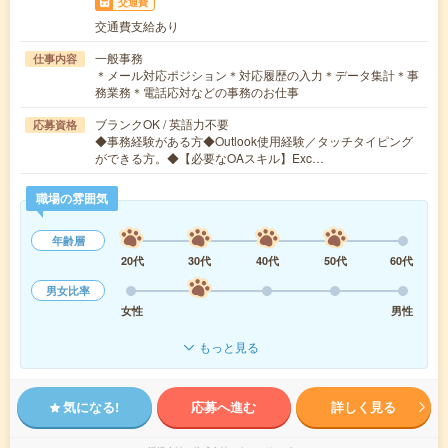
交通費
交通費支給あり
一般事務
仕事内容
＊メール対応ポジション＊対応履歴の入力＊データ集計＊事
務業務＊電話応対などの事務のお仕事
ブランクOK / 英語力不要
応募資格
◆事務経験がある方◆Outlook使用経験／タッチタイピング
ができる方。◆【必要なOAスキル】Exc…
職場の雰囲気
年齢層
20代
30代
40代
50代
60代
男女比率
女性
男性
もっと見る
気になる!
応募へ進む
詳しく見る