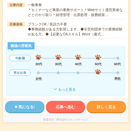
一般事務
仕事内容
＊セミナーなど事業の事務サポート＊Webサイト運営業者な
どとのやり取り＊経理管理・伝票処理・旅費精算…
ブランクOK / 英語力不要
応募資格
◆事務経験がある方歓迎します。◆非営利団体での業務経験
がある方。◆【必要なOAスキル】Word（書式…
職場の雰囲気
年齢層
20代
30代
40代
50代
60代
男女比率
女性
男性
もっと見る
気になる!
応募へ進む
詳しく見る
派遣会社
株式会社スタッフサービス