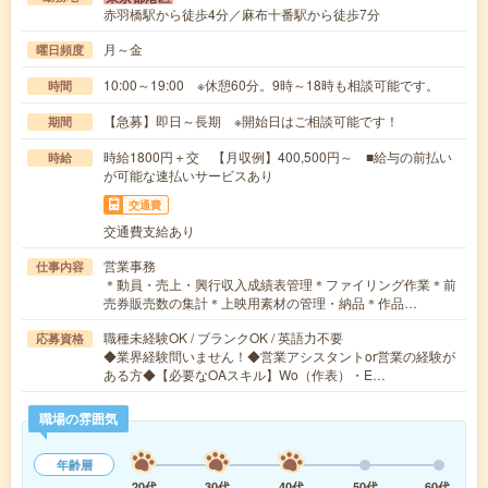
赤羽橋駅から徒歩4分／麻布十番駅から徒歩7分
月～金
曜日頻度
10:00～19:00 ※休憩60分。9時～18時も相談可能です。
時間
【急募】即日～長期 ※開始日はご相談可能です！
期間
時給1800円＋交 【月収例】400,500円～ ■給与の前払い
時給
が可能な速払いサービスあり
交通費
交通費支給あり
営業事務
仕事内容
＊動員・売上・興行収入成績表管理＊ファイリング作業＊前
売券販売数の集計＊上映用素材の管理・納品＊作品…
職種未経験OK / ブランクOK / 英語力不要
応募資格
◆業界経験問いません！◆営業アシスタントor営業の経験が
ある方◆【必要なOAスキル】Wo（作表）・E…
職場の雰囲気
年齢層
20代
30代
40代
50代
60代