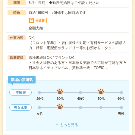
8月～長期 ◆勤務開始日はご相談ください
期間
時給1650円 ※研修中も同時給です
時給
交通費
全額支給
受付
仕事内容
【フロント業務】・居住者様の対応・有料サービスの請求入
力、精算・宅配便やランドリー等のお預かり・タク…
職種未経験OK / ブランクOK
応募資格
・社会人経験のある方・日本語＆英語での応対が可能な方┗
日本語ネイティブレベル、英検準一級、TOEIC…
職場の雰囲気
年齢層
20代
30代
40代
50代
60代
男女比率
女性
男性
もっと見る