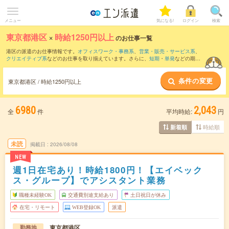
メニュー
気になる!
ログイン
検索
東京都港区
×
時給1250円以上
のお仕事一覧
港区の派遣のお仕事情報です。
オフィスワーク・事務系
、
営業・販売・サービス系
、
クリエイティブ系
などのお仕事を取り揃えています。さらに、
短期
・
単発
などの期間
や、
職種未経験OK
などのこだわり条件で絞り込んでいただけます。
条件の変更
東京都港区 / 時給1250円以上
6980
2,043
全
件
平均時給:
円
時給順
新着順
未読
掲載日
2026/08/08
NEW
週1日在宅あり！時給1800円！【エイベック
ス・グループ】でアシスタント業務
職種未経験OK
交通費別途支給あり
土日祝日が休み
在宅・リモート
WEB登録OK
派遣
東京都港区
勤務地