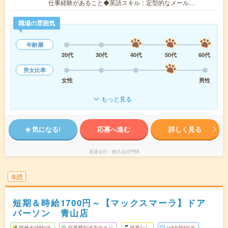
仕事経験があること◆英語スキル：定型的なメール…
職場の雰囲気
年齢層
20代
30代
40代
50代
60代
男女比率
女性
男性
もっと見る
気になる!
応募へ進む
詳しく見る
派遣会社
株式会社PBB
未読
短期＆時給1700円～【マックスマーラ】ドア
パーソン 青山店
職種未経験OK
交通費別途支給あり
残業なし
WEB登録OK