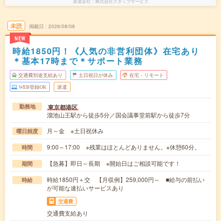
派遣会社
株式会社スタッフサービス
未読
掲載日
2026/08/08
NEW
時給1850円！《人気の非営利団体》在宅あり
＊基本17時まで＊サポート業務
交通費別途支給あり
土日祝日が休み
在宅・リモート
WEB登録OK
派遣
東京都港区
勤務地
溜池山王駅から徒歩5分／国会議事堂前駅から徒歩7分
月～金 ※土日祝休み
曜日頻度
9:00～17:00 ※残業はほとんどありません。※休憩60分。
時間
【急募】即日～長期 ※開始日はご相談可能です！
期間
時給1850円＋交 【月収例】259,000円～ ■給与の前払い
時給
が可能な速払いサービスあり
交通費
交通費支給あり