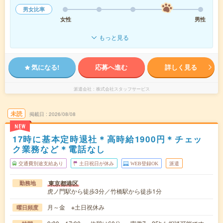
男女比率
女性
男性
もっと見る
気になる!
応募へ進む
詳しく見る
派遣会社
株式会社スタッフサービス
未読
掲載日
2026/08/08
NEW
17時に基本定時退社＊高時給1900円＊チェッ
ク業務など＊電話なし
交通費別途支給あり
土日祝日が休み
WEB登録OK
派遣
東京都港区
勤務地
虎ノ門駅から徒歩3分／竹橋駅から徒歩1分
月～金 ※土日祝休み
曜日頻度