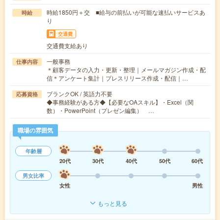
時給1850円＋交 ■給与の前払いが可能な速払いサービスあ
時給
り
交通費
交通費支給あり
一般事務
仕事内容
＊顧客データの入力・更新・整理｜メールマガジン作成・配
信＊アンケート集計｜プレスリリース作成・配信｜…
ブランクOK / 英語力不要
応募資格
◆事務経験がある方◆【必要なOAスキル】・Excel（関
数）・PowerPoint（プレゼン編集） …
職場の雰囲気
年齢層
20代
30代
40代
50代
60代
男女比率
女性
男性
もっと見る