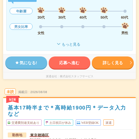
年齢層
20代
30代
40代
50代
60代
男女比率
女性
男性
もっと見る
気になる!
応募へ進む
詳しく見る
派遣会社
株式会社スタッフサービス
未読
掲載日
2026/08/08
NEW
基本17時半まで＊高時給1900円＊データ入力
など
交通費別途支給あり
土日祝日が休み
WEB登録OK
派遣
東京都港区
勤務地