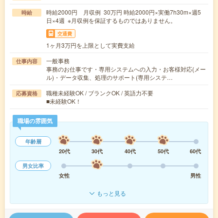
時給2000円 月収例 30万円 時給2000円×実働7h30m×週5
時給
日×4週 ※月収例を保証するものではありません。
交通費
1ヶ月3万円を上限として実費支給
一般事務
仕事内容
事務のお仕事です・専用システムへの入力・お客様対応(メー
ル)・データ収集、処理のサポート(専用システ…
職種未経験OK / ブランクOK / 英語力不要
応募資格
■未経験OK！
職場の雰囲気
年齢層
20代
30代
40代
50代
60代
男女比率
女性
男性
もっと見る