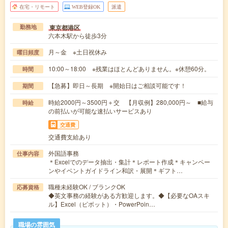
在宅・リモート
WEB登録OK
派遣
東京都港区
勤務地
六本木駅から徒歩3分
月～金 ※土日祝休み
曜日頻度
10:00～18:00 ※残業はほとんどありません。※休憩60分。
時間
【急募】即日～長期 ※開始日はご相談可能です！
期間
時給2000円～3500円＋交 【月収例】280,000円～ ■給与
時給
の前払いが可能な速払いサービスあり
交通費
交通費支給あり
外国語事務
仕事内容
＊Excelでのデータ抽出・集計＊レポート作成＊キャンペー
ンやイベントガイドライン和訳・展開＊ギフト…
職種未経験OK / ブランクOK
応募資格
◆英文事務の経験がある方歓迎します。◆【必要なOAスキ
ル】Excel（ピボット）・PowerPoin…
職場の雰囲気