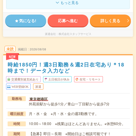
もっと見る
気になる!
応募へ進む
詳しく見る
派遣会社
株式会社スタッフサービス
未読
掲載日
2026/08/08
NEW
時給1850円！週3日勤務＆週2日在宅あり＊18
時まで！データ入力など
交通費別途支給あり
土日祝日が休み
在宅・リモート
WEB登録OK
派遣
東京都港区
勤務地
外苑前駅から徒歩1分／青山一丁目駅から徒歩7分
月・水・金 ※月・水・金の週3勤務です。
曜日頻度
10:00～18:00 ※残業はほとんどありません。※休憩60分。
時間
【急募】即日～長期 ※開始日はご相談可能です！
期間