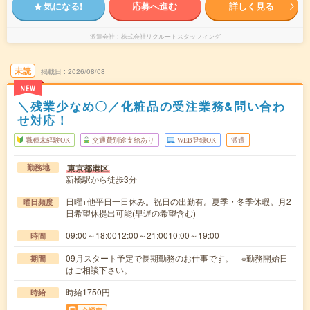
気になる!
応募へ進む
詳しく見る
派遣会社
株式会社リクルートスタッフィング
未読
掲載日
2026/08/08
NEW
＼残業少なめ〇／化粧品の受注業務&問い合わ
せ対応！
職種未経験OK
交通費別途支給あり
WEB登録OK
派遣
東京都港区
勤務地
新橋駅から徒歩3分
日曜+他平日一日休み。祝日の出勤有。夏季・冬季休暇。月2
曜日頻度
日希望休提出可能(早遅の希望含む)
09:00～18:0012:00～21:0010:00～19:00
時間
09月スタート予定で長期勤務のお仕事です。 ※勤務開始日
期間
はご相談下さい。
時給1750円
時給