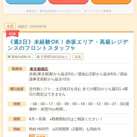
派遣会社
株式会社綜合キャリアオプション オフィスワーク事業部
未読
掲載日
2026/08/08
NEW
《週2日》未経験OK！赤坂エリア・高級レジデ
ンスのフロントスタッフ✨
職種未経験OK
交通費別途支給あり
派遣
東京都港区
勤務地
赤坂(東京都)駅から徒歩5分／溜池山王駅から徒歩6分／国会
議事堂前駅から徒歩12分
交代制シフト： 土日祝日を含む 全ての曜日のうち週2日 ※曜
曜日頻度
日の固定はできません
・08：00～17：00・09：00～18：00・12：00～21：00(実
時間
働8h・休憩1h)※時間…
8月～長期 ※勤務開始日はご相談ください！
期間
時給1600円 ※試用期間（2週間）も同給与
時給