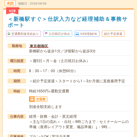
未読
掲載日
2026/08/08
NEW
＜新橋駅すぐ＞仕訳入力など経理補助＆事務サ
ポート
交通費別途支給あり
土日祝日が休み
WEB登録OK
紹介予定派遣
東京都港区
勤務地
新橋駅から徒歩1分／汐留駅から徒歩3分
＜週5日＞月～金（土日祝日お休み）
曜日頻度
8：30～17：00（休憩60分）
時間
＜紹介予定派遣＞スタートから1～3か月後に直接雇用予定
期間
時給1650円+通勤交通費
時給
交通費
別途全額支給します
経理・財務・会計・英文経理
仕事内容
＜主な1日の流れ＞・出社～9時ごろまで：セミナールームの
準備（座席レイアウト変更、備品準備）↓・9時…
ブランクOK / 英語力不要
応募資格