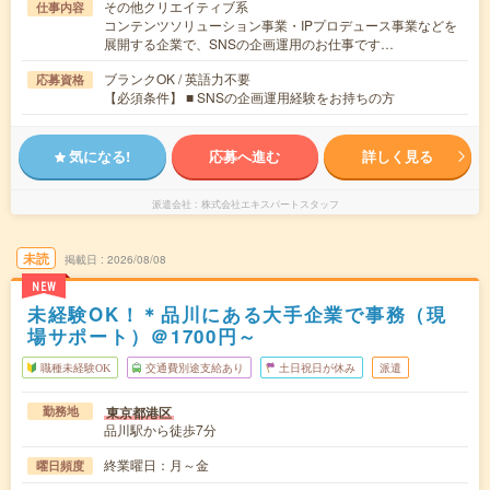
その他クリエイティブ系
仕事内容
コンテンツソリューション事業・IPプロデュース事業などを
展開する企業で、SNSの企画運用のお仕事です…
ブランクOK / 英語力不要
応募資格
【必須条件】 ■ SNSの企画運用経験をお持ちの方
気になる!
応募へ進む
詳しく見る
派遣会社
株式会社エキスパートスタッフ
未読
掲載日
2026/08/08
NEW
未経験OK！＊品川にある大手企業で事務（現
場サポート）＠1700円～
職種未経験OK
交通費別途支給あり
土日祝日が休み
派遣
東京都港区
勤務地
品川駅から徒歩7分
終業曜日：月～金
曜日頻度