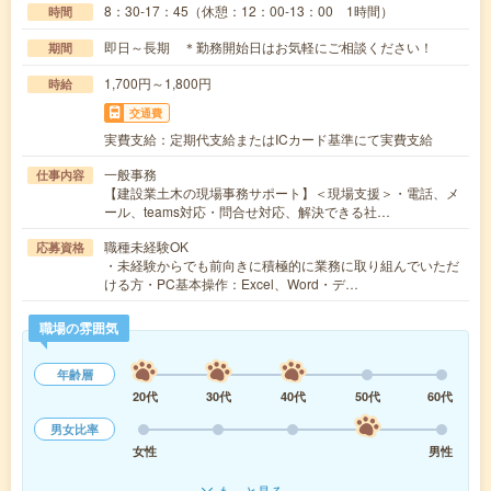
8：30-17：45（休憩：12：00-13：00 1時間）
時間
即日～長期 ＊勤務開始日はお気軽にご相談ください！
期間
1,700円～1,800円
時給
交通費
実費支給：定期代支給またはICカード基準にて実費支給
一般事務
仕事内容
【建設業土木の現場事務サポート】＜現場支援＞・電話、メ
ール、teams対応・問合せ対応、解決できる社…
職種未経験OK
応募資格
・未経験からでも前向きに積極的に業務に取り組んでいただ
ける方・PC基本操作：Excel、Word・デ…
職場の雰囲気
年齢層
20代
30代
40代
50代
60代
男女比率
女性
男性
もっと見る