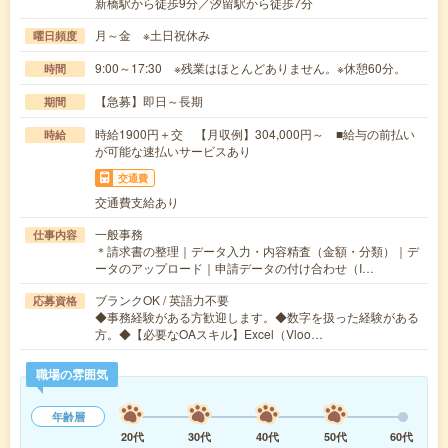
新橋駅から徒歩9分／汐留駅から徒歩7分
月～金 ※土日祝休み
曜日頻度
9:00～17:30 ※残業はほとんどありません。※休憩60分。
時間
【急募】即日～長期
期間
時給1900円＋交 【月収例】304,000円～ ■給与の前払い
時給
が可能な速払いサービスあり
交通費
交通費支給あり
一般事務
仕事内容
＊請求書の整理｜データ入力・内容精査（金額・分類）｜デ
ータのアップロード｜申請データの付け合わせ（I…
ブランクOK / 英語力不要
応募資格
◆事務経験がある方歓迎します。◆数字を扱った経験がある
方。◆【必要なOAスキル】Excel（Vloo…
職場の雰囲気
年齢層
20代
30代
40代
50代
60代