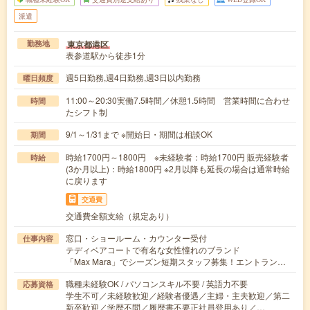
派遣
東京都港区
勤務地
表参道駅から徒歩1分
週5日勤務,週4日勤務,週3日以内勤務
曜日頻度
11:00～20:30実働7.5時間／休憩1.5時間 営業時間に合わせ
時間
たシフト制
9/1～1/31まで ※開始日・期間は相談OK
期間
時給1700円～1800円 ※未経験者：時給1700円 販売経験者
時給
(3か月以上)：時給1800円 ※2月以降も延長の場合は通常時給
に戻ります
交通費
交通費全額支給（規定あり）
窓口・ショールーム・カウンター受付
仕事内容
テディベアコートで有名な女性憧れのブランド
「Max Mara」でシーズン短期スタッフ募集！エントラン…
職種未経験OK / パソコンスキル不要 / 英語力不要
応募資格
学生不可／未経験歓迎／経験者優遇／主婦・主夫歓迎／第二
新卒歓迎／学歴不問／履歴書不要正社員登用あり／…