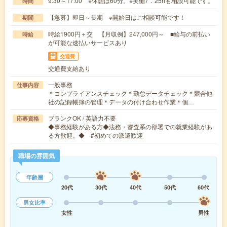
9:30～17:00 ※休憩は60分。※実働7．25hも相談可能です。
時間
【急募】即日～長期 ※開始日はご相談可能です！
期間
時給1900円＋交 【月収例】247,000円～ ■給与の前払い
時給
が可能な速払いサービスあり
交通費
交通費支給あり
一般事務
仕事内容
＊コンプライアンスチェック＊勤怠データチェック＊競合他
社の記録帳簿の管理＊データの付け合わせ作業＊個…
ブランクOK / 英語力不要
応募資格
◆事務経験がある方◆法務・審査系の部署での就業経験があ
る方歓迎。◆ #初めての派遣歓迎
職場の雰囲気
年齢層
20代
30代
40代
50代
60代
男女比率
女性
男性