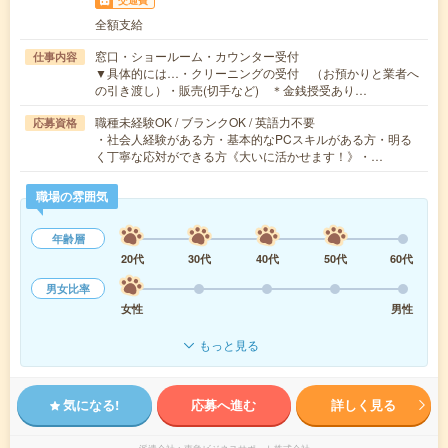
交通費
全額支給
窓口・ショールーム・カウンター受付
仕事内容
▼具体的には…・クリーニングの受付 （お預かりと業者へ
の引き渡し）・販売(切手など) ＊金銭授受あり…
職種未経験OK / ブランクOK / 英語力不要
応募資格
・社会人経験がある方・基本的なPCスキルがある方・明る
く丁寧な応対ができる方《大いに活かせます！》・…
職場の雰囲気
年齢層
20代
30代
40代
50代
60代
男女比率
女性
男性
もっと見る
気になる!
応募へ進む
詳しく見る