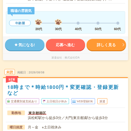
職場の雰囲気
年齢層
20代
30代
40代
50代
60代
気になる!
応募へ進む
詳しく見る
派遣会社
株式会社iDA
未読
掲載日
2026/08/08
NEW
18時まで＊時給1800円＊変更確認・登録更新
など
交通費別途支給あり
土日祝日が休み
WEB登録OK
派遣
東京都港区
勤務地
浜松町駅から徒歩3分／大門(東京都)駅から徒歩3分
月～金 ※土日祝休み
曜日頻度