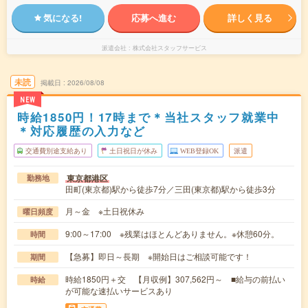
気になる!
応募へ進む
詳しく見る
派遣会社
株式会社スタッフサービス
未読
掲載日
2026/08/08
NEW
時給1850円！17時まで＊当社スタッフ就業中
＊対応履歴の入力など
交通費別途支給あり
土日祝日が休み
WEB登録OK
派遣
東京都港区
勤務地
田町(東京都)駅から徒歩7分／三田(東京都)駅から徒歩3分
月～金 ※土日祝休み
曜日頻度
9:00～17:00 ※残業はほとんどありません。※休憩60分。
時間
【急募】即日～長期 ※開始日はご相談可能です！
期間
時給1850円＋交 【月収例】307,562円～ ■給与の前払い
時給
が可能な速払いサービスあり