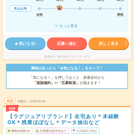
男女比率
女性
男性
もっと見る
気になる!
応募へ進む
詳しく見る
派遣会社
株式会社スタッフサービス
興味があったら「★気になる！」をタップ！
「気になる！」を押しておくと、派遣会社から
「面談確約」
や
「応募歓迎」
が届きます！
未読
掲載日
2026/08/08
NEW
【ラグジュアリブランド】在宅あり＊未経験
OK＊残業ほぼなし＊データ抽出など
職種未経験OK
交通費別途支給あり
土日祝日が休み