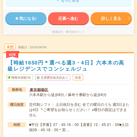
気になる!
応募へ進む
詳しく見る
派遣会社
株式会社ヨット
未読
掲載日
2026/08/08
NEW
【時給1650円＊選べる週3・4日】六本木の高
級レジデンスでコンシェルジュ
職種未経験OK
交通費別途支給あり
派遣
東京都港区
勤務地
六本木駅から徒歩8分／麻布十番駅から徒歩6分
交代制シフト： 土日祝日を含む 全ての曜日のうち 週3日また
曜日頻度
は4日 ┗ご希望をお知らせください！ ※曜日の固定はできま
せん
■平日【早番】07：45-16：00【遅番】12：45-21：00■土日
時間
祝09：45-18：00＊実…