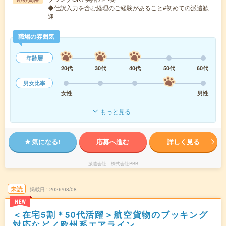
◆仕訳入力を含む経理のご経験があること#初めての派遣歓
迎
職場の雰囲気
年齢層
20代
30代
40代
50代
60代
男女比率
女性
男性
もっと見る
気になる!
応募へ進む
詳しく見る
派遣会社
株式会社PBB
未読
掲載日
2026/08/08
NEW
＜在宅5割＊50代活躍＞航空貨物のブッキング
対応など／欧州系エアライン