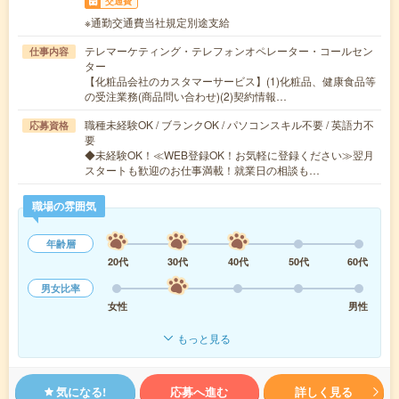
交通費
※通勤交通費当社規定別途支給
テレマーケティング・テレフォンオペレーター・コールセン
仕事内容
ター
【化粧品会社のカスタマーサービス】(1)化粧品、健康食品等
の受注業務(商品問い合わせ)(2)契約情報…
職種未経験OK / ブランクOK / パソコンスキル不要 / 英語力不
応募資格
要
◆未経験OK！≪WEB登録OK！お気軽に登録ください≫翌月
スタートも歓迎のお仕事満載！就業日の相談も…
職場の雰囲気
年齢層
20代
30代
40代
50代
60代
男女比率
女性
男性
もっと見る
気になる!
応募へ進む
詳しく見る