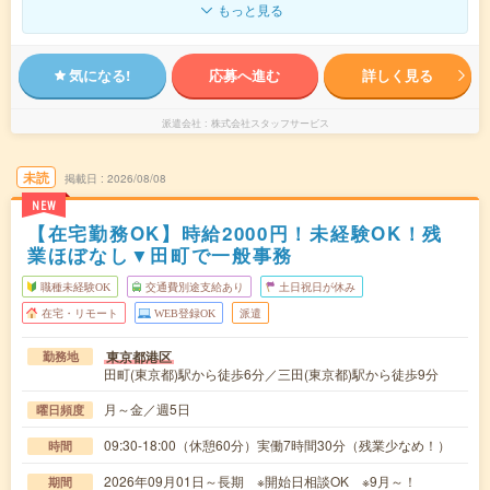
もっと見る
気になる!
応募へ進む
詳しく見る
派遣会社
株式会社スタッフサービス
未読
掲載日
2026/08/08
NEW
【在宅勤務OK】時給2000円！未経験OK！残
業ほぼなし▼田町で一般事務
職種未経験OK
交通費別途支給あり
土日祝日が休み
在宅・リモート
WEB登録OK
派遣
東京都港区
勤務地
田町(東京都)駅から徒歩6分／三田(東京都)駅から徒歩9分
月～金／週5日
曜日頻度
09:30-18:00（休憩60分）実働7時間30分（残業少なめ！）
時間
2026年09月01日～長期 ※開始日相談OK ※9月～！
期間