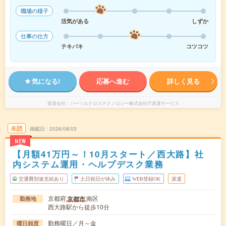
職場の様子
活気がある
しずか
仕事の仕方
テキパキ
コツコツ
気になる!
応募へ進む
詳しく見る
派遣会社
パーソルクロステクノロジー株式会社IT派遣サービス
未読
掲載日
2026/08/03
NEW
【月額41万円～！10月スタート／西大路】社
内システム運用・ヘルプデスク業務
交通費別途支給あり
土日祝日が休み
WEB登録OK
派遣
京都府
南区
京都市
勤務地
西大路駅から徒歩10分
勤務曜日／月～金
曜日頻度