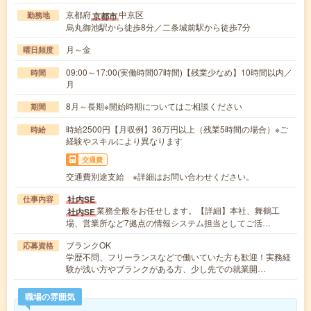
京都府
中京区
京都市
勤務地
烏丸御池駅から徒歩8分／二条城前駅から徒歩7分
月～金
曜日頻度
09:00～17:00(実働時間07時間)【残業少なめ】10時間以内／
時間
月
8月～長期※開始時期についてはご相談ください
期間
時給2500円【月収例】36万円以上（残業5時間の場合）※ご
時給
経験やスキルにより異なります
交通費
交通費別途支給 ※詳細はお問い合わせください。
社内SE
仕事内容
業務全般をお任せします。【詳細】本社、舞鶴工
社内SE
場、営業所など7拠点の情報システム担当としてご活…
ブランクOK
応募資格
学歴不問、フリーランスなどで働いていた方も歓迎！実務経
験が浅い方やブランクがある方、少し先での就業開…
職場の雰囲気