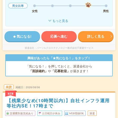
男女比率
女性
男性
もっと見る
気になる!
応募へ進む
詳しく見る
派遣会社
パーソルクロステクノロジー株式会社IT派遣サービス
興味があったら「★気になる！」をタップ！
「気になる！」を押しておくと、派遣会社から
「面談確約」
や
「応募歓迎」
が届きます！
未読
掲載日
2026/08/06
NEW
【残業少なめ(10時間以内)】自社インフラ運用
等社内SE！17時まで
交通費別途支給あり
土日祝日が休み
WEB登録OK
派遣