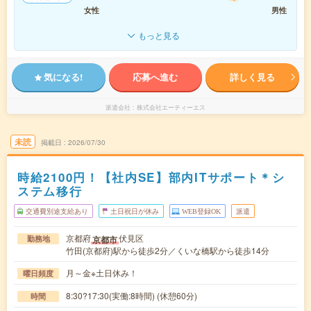
女性
男性
もっと見る
気になる!
応募へ進む
詳しく見る
派遣会社
株式会社エーティーエス
未読
掲載日
2026/07/30
時給2100円！【社内SE】部内ITサポート＊シ
ステム移行
交通費別途支給あり
土日祝日が休み
WEB登録OK
派遣
京都府
伏見区
京都市
勤務地
竹田(京都府)駅から徒歩2分／くいな橋駅から徒歩14分
月～金※土日休み！
曜日頻度
8:30?17:30(実働:8時間) (休憩60分)
時間