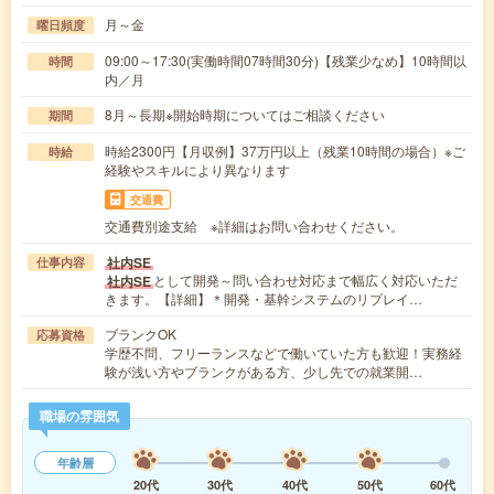
月～金
曜日頻度
09:00～17:30(実働時間07時間30分)【残業少なめ】10時間以
時間
内／月
8月～長期※開始時期についてはご相談ください
期間
時給2300円【月収例】37万円以上（残業10時間の場合）※ご
時給
経験やスキルにより異なります
交通費
交通費別途支給 ※詳細はお問い合わせください。
社内SE
仕事内容
として開発～問い合わせ対応まで幅広く対応いただ
社内SE
きます。【詳細】＊開発・基幹システムのリプレイ…
ブランクOK
応募資格
学歴不問、フリーランスなどで働いていた方も歓迎！実務経
験が浅い方やブランクがある方、少し先での就業開…
職場の雰囲気
年齢層
20代
30代
40代
50代
60代