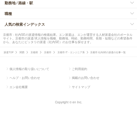
勤務地 / 路線・駅
職種
人気の検索インデックス
京都市 - 社内SEの派遣情報の検索結果。エン派遣は、エンが運営する人材派遣会社のポータル
サイト。京都市の派遣/求人情報を職種、勤務地、時給、勤務時間、長期・短期などの希望条件
から、あなたにピッタリの派遣（社内SE）のお仕事を探せます。
派遣TOP
関西
京都府
京都市
京都市 IT・エンジニア系
京都市 社内SEの派遣の仕事一覧
個人情報の取り扱いについて
ご利用規約
ヘルプ・お問い合わせ
掲載のお問い合わせ
エン会社概要
サイトマップ
Copyright © en Inc.