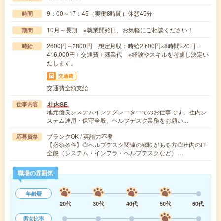
9：00～17：45（実働8時間）休憩45分
時間
10月～長期 ※就業開始日、お気軽にご相談ください！
期間
2600円～2800円 想定月収：時給2,600円×8時間×20日＝
時給
416,000円＋交通費＋残業代 ※経験やスキルを考慮し決定い
たします。
交通費
交通費全額支給
社内SE
仕事内容
地元優良システムインテグレーターでのお仕事です。社内シ
ステム運用・保守全般、ヘルプデスク業務をお願い…
ブランクOK / 英語力不要
応募資格
【必須条件】◎ヘルプデスク関連の経験がある方◎社内のIT
全般（システム・インフラ・ヘルプデスクなど）…
職場の雰囲気
年齢層
20代
30代
40代
50代
60代
男女比率