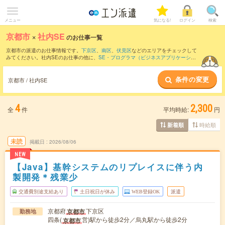
メニュー
気になる!
ログイン
検索
京都市
×
社内SE
のお仕事一覧
京都市の派遣のお仕事情報です。
下京区
、
南区
、
伏見区
などのエリアをチェックして
みてください。社内SEのお仕事の他に、
SE・プログラマ（ビジネスアプリケーショ
ン系）
、
テクニカルサポート・ヘルプデスク
、
サーバ・ネットワークエンジニア
など
を取り揃えています。さらに、
短期
・
単発
などの期間や、
職種未経験OK
などのこだわ
条件の変更
り条件で絞り込んでいただけます。職種辞典：
社内SEのお仕事とは？とは？
京都市 / 社内SE
4
2,300
全
件
平均時給:
円
時給順
新着順
未読
掲載日
2026/08/06
NEW
【Java】基幹システムのリプレイスに伴う内
製開発＊残業少
交通費別途支給あり
土日祝日が休み
WEB登録OK
派遣
京都府
下京区
京都市
勤務地
四条(
営)駅から徒歩2分／烏丸駅から徒歩2分
京都市