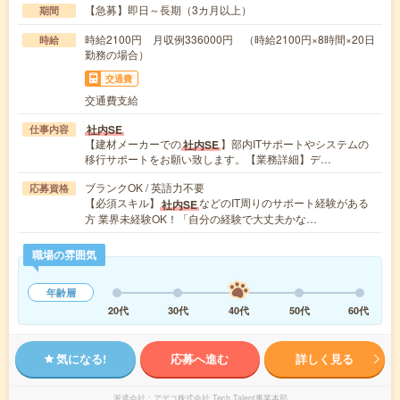
【急募】即日～長期（3カ月以上）
期間
時給2100円 月収例336000円 （時給2100円×8時間×20日
時給
勤務の場合）
交通費
交通費支給
社内SE
仕事内容
【建材メーカーでの
】部内ITサポートやシステムの
社内SE
移行サポートをお願い致します。【業務詳細】デ…
ブランクOK / 英語力不要
応募資格
【必須スキル】
などのIT周りのサポート経験がある
社内SE
方 業界未経験OK！「自分の経験で大丈夫かな…
職場の雰囲気
年齢層
20代
30代
40代
50代
60代
気になる!
応募へ進む
詳しく見る
派遣会社
アデコ株式会社 Tech Talent事業本部