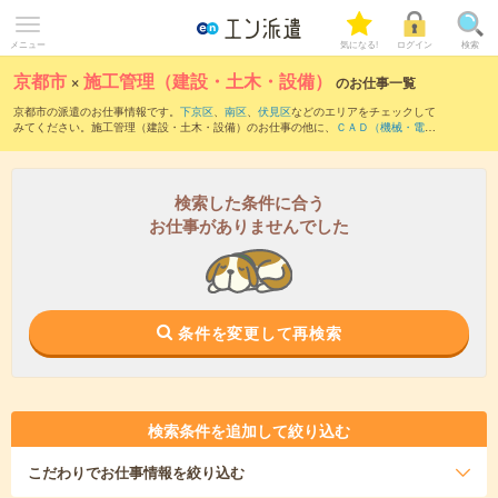
メニュー
気になる!
ログイン
検索
京都市
×
施工管理（建設・土木・設備）
のお仕事一覧
京都市の派遣のお仕事情報です。
下京区
、
南区
、
伏見区
などのエリアをチェックして
みてください。施工管理（建設・土木・設備）のお仕事の他に、
ＣＡＤ（機械・電
気・電子）
、
ＣＡＤ（土木・建築・設備）
、
研究開発関連（技術系）
などを取り揃え
ています。さらに、
短期
・
単発
などの期間や、
職種未経験OK
などのこだわり条件で絞
り込んでいただけます。職種辞典：
施工管理（建設・土木・設備）のお仕事とは？と
は？
検索した条件に合う
お仕事がありませんでした
条件を変更して再検索
検索条件を追加して絞り込む
こだわり
でお仕事情報を絞り込む