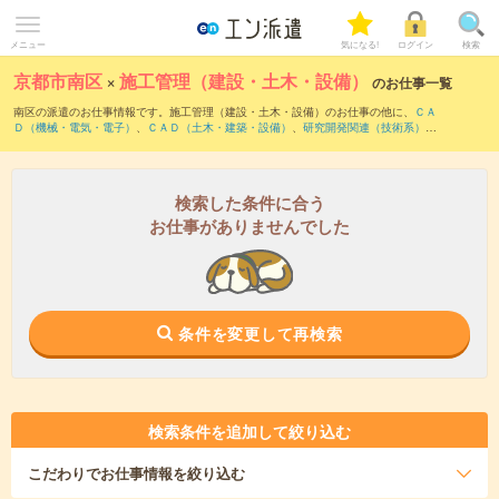
メニュー
気になる!
ログイン
検索
京都市南区
×
施工管理（建設・土木・設備）
のお仕事一覧
南区の派遣のお仕事情報です。施工管理（建設・土木・設備）のお仕事の他に、
ＣＡ
Ｄ（機械・電気・電子）
、
ＣＡＤ（土木・建築・設備）
、
研究開発関連（技術系）
な
どを取り揃えています。さらに、
短期
・
単発
などの期間や、
職種未経験OK
などのこだ
わり条件で絞り込んでいただけます。職種辞典：
施工管理（建設・土木・設備）のお
仕事とは？とは？
検索した条件に合う
お仕事がありませんでした
条件を変更して再検索
検索条件を追加して絞り込む
こだわり
でお仕事情報を絞り込む