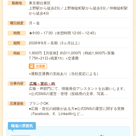
東京都台東区
勤務地
上野駅から徒歩2分／上野御徒町駅から徒歩3分／仲御徒町駅
から徒歩4分
月～金
曜日頻度
★9:00～17:30（休憩時間 12:00～12:45）
時間
2026年9月～長期（3ヵ月以上）
期間
1,900円【月収例】約311,000円（時給1,900円×実働
時給
7.75h×21日+残業1h）+交通費
交通費
○通勤交通費の支給あり（当社規定による）
広報・宣伝・IR
仕事内容
広報・IR部門にて、情報発信アシスタントをお願いします。
○公式SNSの運営・管理（投稿用の文章、写真…
ブランクOK
応募資格
●広報・宣伝の経験がある方●公式SNSの運営に関する実務
（Facebook、X、LinkedInなど…
職場の雰囲気