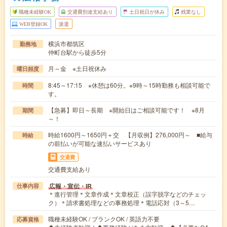
職種未経験OK
交通費別途支給あり
土日祝日が休み
残業なし
WEB登録OK
派遣
横浜市都筑区
勤務地
仲町台駅から徒歩5分
月～金 ※土日祝休み
曜日頻度
8:45～17:15 ※休憩は60分。※9時～15時勤務も相談可能で
時間
す。
【急募】即日～長期 ※開始日はご相談可能です！ ※8月
期間
～！
時給1600円～1650円＋交 【月収例】276,000円～ ■給与
時給
の前払いが可能な速払いサービスあり
交通費
交通費支給あり
広報・宣伝・IR
仕事内容
＊進行管理＊文章作成＊文章校正（誤字脱字などのチェッ
ク）＊請求書処理などの事務処理＊電話応対（3～5…
職種未経験OK / ブランクOK / 英語力不要
応募資格