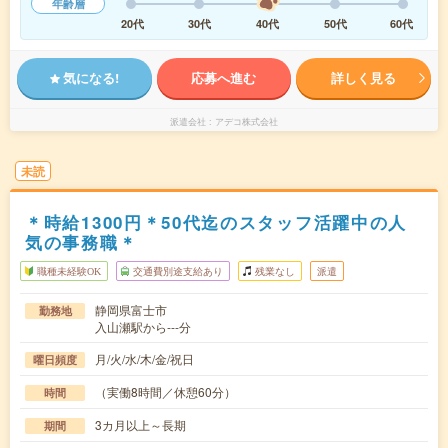
年齢層
20代
30代
40代
50代
60代
気になる!
応募へ進む
詳しく見る
派遣会社
アデコ株式会社
未読
＊時給1300円＊50代迄のスタッフ活躍中の人
気の事務職＊
職種未経験OK
交通費別途支給あり
残業なし
派遣
静岡県富士市
勤務地
入山瀬駅から---分
月/火/水/木/金/祝日
曜日頻度
（実働8時間／休憩60分）
時間
3カ月以上～長期
期間