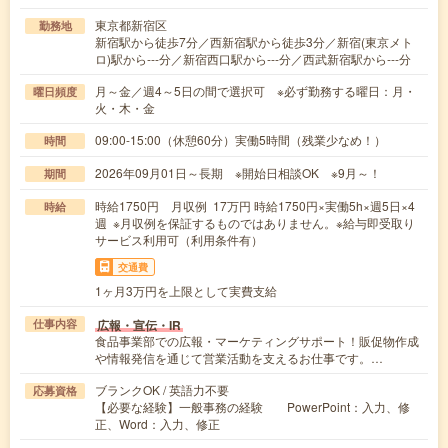
東京都新宿区
勤務地
新宿駅から徒歩7分／西新宿駅から徒歩3分／新宿(東京メト
ロ)駅から---分／新宿西口駅から---分／西武新宿駅から---分
月～金／週4～5日の間で選択可 ※必ず勤務する曜日：月・
曜日頻度
火・木・金
09:00-15:00（休憩60分）実働5時間（残業少なめ！）
時間
2026年09月01日～長期 ※開始日相談OK ※9月～！
期間
時給1750円 月収例 17万円 時給1750円×実働5h×週5日×4
時給
週 ※月収例を保証するものではありません。※給与即受取り
サービス利用可（利用条件有）
交通費
1ヶ月3万円を上限として実費支給
広報・宣伝・IR
仕事内容
食品事業部での広報・マーケティングサポート！販促物作成
や情報発信を通じて営業活動を支えるお仕事です。…
ブランクOK / 英語力不要
応募資格
【必要な経験】一般事務の経験 PowerPoint：入力、修
正、Word：入力、修正