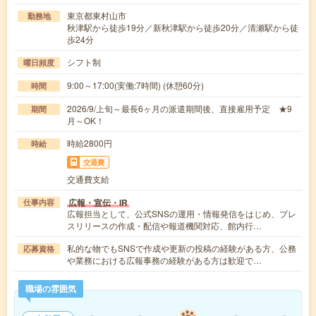
東京都東村山市
勤務地
秋津駅から徒歩19分／新秋津駅から徒歩20分／清瀬駅から徒
歩24分
シフト制
曜日頻度
9:00～17:00(実働:7時間) (休憩60分)
時間
2026/9/上旬～最長6ヶ月の派遣期間後、直接雇用予定 ★9
期間
月～OK！
時給2800円
時給
交通費
交通費支給
広報・宣伝・IR
仕事内容
広報担当として、公式SNSの運用・情報発信をはじめ、プレ
スリリースの作成・配信や報道機関対応、館内行…
私的な物でもSNSで作成や更新の投稿の経験がある方、公務
応募資格
や業務における広報事務の経験がある方は歓迎で…
職場の雰囲気