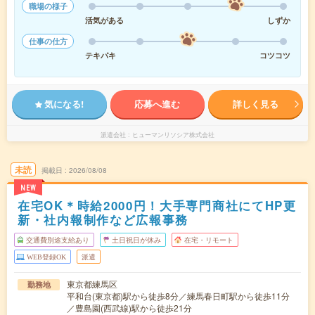
職場の様子
活気がある
しずか
仕事の仕方
テキパキ
コツコツ
気になる!
応募へ進む
詳しく見る
派遣会社
ヒューマンリソシア株式会社
未読
掲載日
2026/08/08
NEW
在宅OK＊時給2000円！大手専門商社にてHP更
新・社内報制作など広報事務
交通費別途支給あり
土日祝日が休み
在宅・リモート
WEB登録OK
派遣
東京都練馬区
勤務地
平和台(東京都)駅から徒歩8分／練馬春日町駅から徒歩11分
／豊島園(西武線)駅から徒歩21分