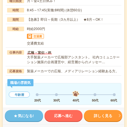
月～金※土日休み！
曜日頻度
8:45～17:45(実働:8時間) (休憩60分)
時間
【急募】即日～長期（3カ月以上） ★8月～OK！
期間
時給2000円
時給
交通費
交通費支給
広報・宣伝・IR
仕事内容
大手製薬メーカーで広報部アシスタント。 社内コミュニケー
ション施策の企画運営や、経営層からのメッセー…
製薬メーカーでの広報、メディアリレーション経験ある方。
応募資格
職場の雰囲気
年齢層
20代
30代
40代
50代
60代
気になる!
応募へ進む
詳しく見る