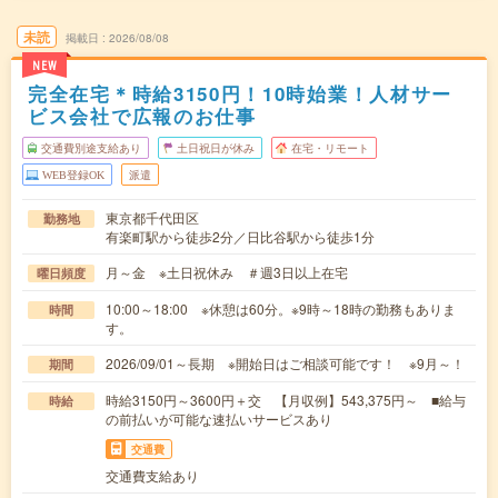
未読
掲載日
2026/08/08
NEW
完全在宅＊時給3150円！10時始業！人材サー
ビス会社で広報のお仕事
交通費別途支給あり
土日祝日が休み
在宅・リモート
WEB登録OK
派遣
東京都千代田区
勤務地
有楽町駅から徒歩2分／日比谷駅から徒歩1分
月～金 ※土日祝休み ＃週3日以上在宅
曜日頻度
10:00～18:00 ※休憩は60分。※9時～18時の勤務もありま
時間
す。
2026/09/01～長期 ※開始日はご相談可能です！ ※9月～！
期間
時給3150円～3600円＋交 【月収例】543,375円～ ■給与
時給
の前払いが可能な速払いサービスあり
交通費
交通費支給あり