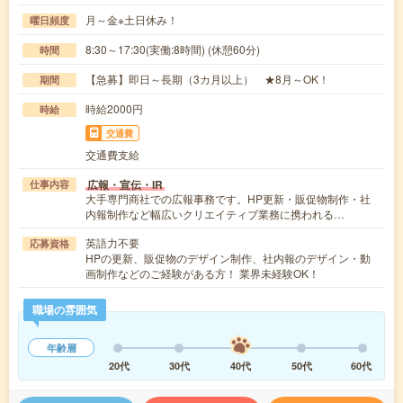
月～金※土日休み！
曜日頻度
8:30～17:30(実働:8時間) (休憩60分)
時間
【急募】即日～長期（3カ月以上） ★8月～OK！
期間
時給2000円
時給
交通費
交通費支給
広報・宣伝・IR
仕事内容
大手専門商社での広報事務です。HP更新・販促物制作・社
内報制作など幅広いクリエイティブ業務に携われる…
英語力不要
応募資格
HPの更新、販促物のデザイン制作、社内報のデザイン・動
画制作などのご経験がある方！ 業界未経験OK！
職場の雰囲気
年齢層
20代
30代
40代
50代
60代