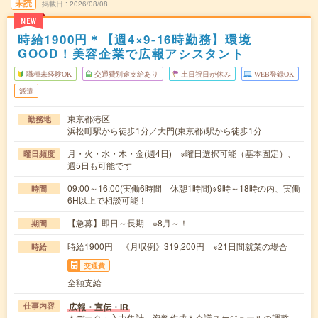
未読
掲載日
2026/08/08
NEW
時給1900円＊【週4×9-16時勤務】環境
GOOD！美容企業で広報アシスタント
職種未経験OK
交通費別途支給あり
土日祝日が休み
WEB登録OK
派遣
東京都港区
勤務地
浜松町駅から徒歩1分／大門(東京都)駅から徒歩1分
月・火・水・木・金(週4日) ※曜日選択可能（基本固定）、
曜日頻度
週5日も可能です
09:00～16:00(実働6時間 休憩1時間)※9時～18時の内、実働
時間
6H以上で相談可能！
【急募】即日～長期 ※8月～！
期間
時給1900円 《月収例》319,200円 ※21日間就業の場合
時給
交通費
全額支給
広報・宣伝・IR
仕事内容
＊データ・入力集計、資料作成＊会議スケジュールの調整、