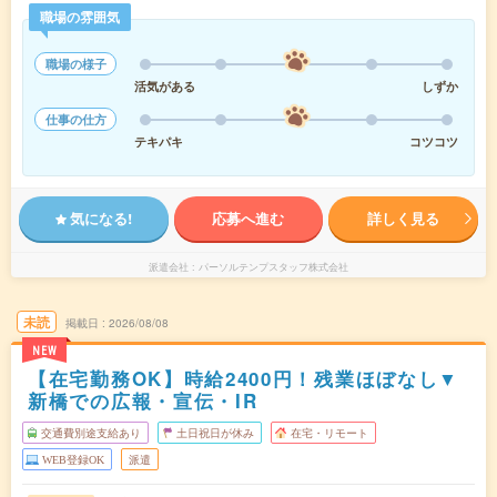
職場の雰囲気
職場の様子
活気がある
しずか
仕事の仕方
テキパキ
コツコツ
気になる!
応募へ進む
詳しく見る
派遣会社
パーソルテンプスタッフ株式会社
未読
掲載日
2026/08/08
NEW
【在宅勤務OK】時給2400円！残業ほぼなし▼
新橋での広報・宣伝・IR
交通費別途支給あり
土日祝日が休み
在宅・リモート
WEB登録OK
派遣