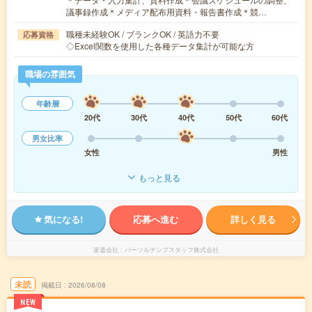
議事録作成＊メディア配布用資料・報告書作成＊競…
職種未経験OK / ブランクOK / 英語力不要
応募資格
◇Excel関数を使用した各種データ集計が可能な方
職場の雰囲気
年齢層
20代
30代
40代
50代
60代
男女比率
女性
男性
もっと見る
気になる!
応募へ進む
詳しく見る
派遣会社
パーソルテンプスタッフ株式会社
未読
掲載日
2026/08/08
NEW