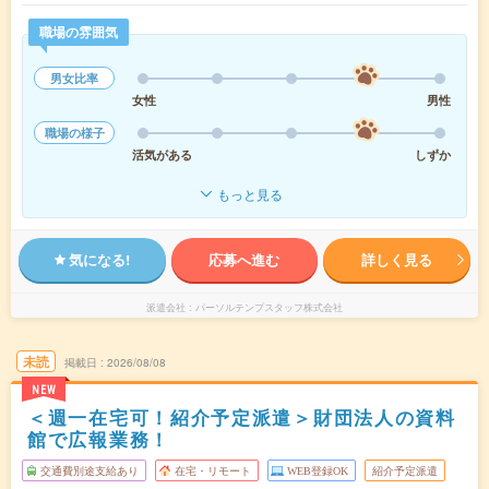
職場の雰囲気
男女比率
女性
男性
職場の様子
活気がある
しずか
もっと見る
気になる!
応募へ進む
詳しく見る
派遣会社
パーソルテンプスタッフ株式会社
未読
掲載日
2026/08/08
NEW
＜週一在宅可！紹介予定派遣＞財団法人の資料
館で広報業務！
交通費別途支給あり
在宅・リモート
WEB登録OK
紹介予定派遣