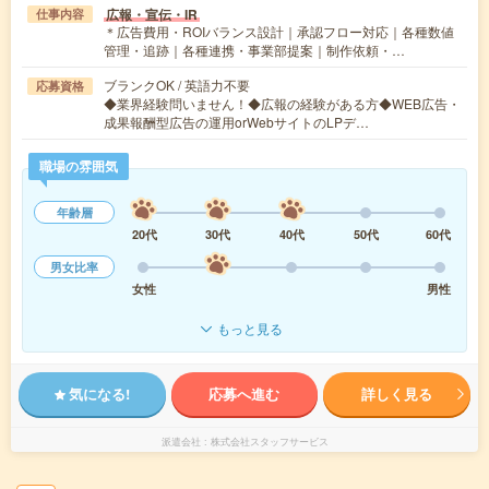
広報・宣伝・IR
仕事内容
＊広告費用・ROIバランス設計｜承認フロー対応｜各種数値
管理・追跡｜各種連携・事業部提案｜制作依頼・…
ブランクOK / 英語力不要
応募資格
◆業界経験問いません！◆広報の経験がある方◆WEB広告・
成果報酬型広告の運用orWebサイトのLPデ…
職場の雰囲気
年齢層
20代
30代
40代
50代
60代
男女比率
女性
男性
もっと見る
気になる!
応募へ進む
詳しく見る
派遣会社
株式会社スタッフサービス