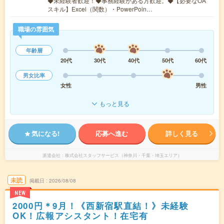
◆未経験者歓迎！◆事務経験がある方歓迎。◆【必要なOA
スキル】Excel（関数）・PowerPoin…
職場の雰囲気
年齢層
20代
30代
40代
50代
60代
男女比率
女性
男性
もっと見る
気になる!
応募へ進む
詳しく見る
派遣会社
株式会社スタッフサービス（神奈川・千葉・埼玉エリア）
未読
掲載日
2026/08/08
NEW
2000円＊9月！《西新宿駅直結！》未経験
OK！広報アシスタント！在宅有