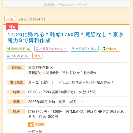
派遣会社
株式会社スタッフサービス
未読
掲載日
2026/08/08
NEW
17:20に帰れる＊時給1750円＊電話なし＊東京
電力Gで資料作成
職種未経験OK
交通費別途支給あり
土日祝日が休み
残業なし
WEB登録OK
派遣
東京都千代田区
勤務地
新橋駅から徒歩6分／日比谷駅から徒歩5分
月～金（週5日） ※☆土日祝休み＋年末年始お休み！
曜日頻度
09:00～17:20(実働7時間20分 休憩1時間)
時間
2026年09月上旬～長期 ※9月～！
期間
時給1750円～1800円 HTMLの使用経験やHP更新経験があ
時給
る方：時給1800円
交通費
全額支給