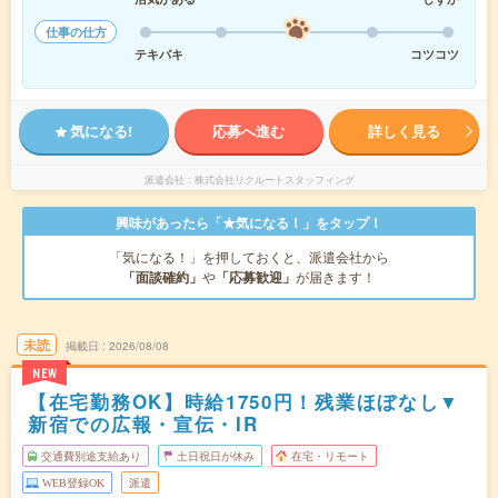
仕事の仕方
テキパキ
コツコツ
気になる!
応募へ進む
詳しく見る
派遣会社
株式会社リクルートスタッフィング
興味があったら「★気になる！」をタップ！
「気になる！」を押しておくと、派遣会社から
「面談確約」
や
「応募歓迎」
が届きます！
未読
掲載日
2026/08/08
NEW
【在宅勤務OK】時給1750円！残業ほぼなし▼
新宿での広報・宣伝・IR
交通費別途支給あり
土日祝日が休み
在宅・リモート
WEB登録OK
派遣