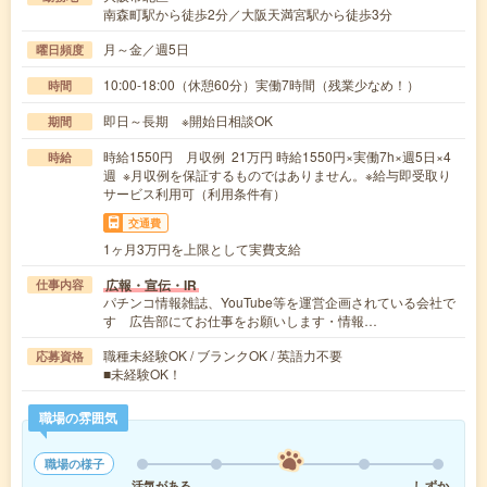
南森町駅から徒歩2分／大阪天満宮駅から徒歩3分
月～金／週5日
曜日頻度
10:00-18:00（休憩60分）実働7時間（残業少なめ！）
時間
即日～長期 ※開始日相談OK
期間
時給1550円 月収例 21万円 時給1550円×実働7h×週5日×4
時給
週 ※月収例を保証するものではありません。※給与即受取り
サービス利用可（利用条件有）
交通費
1ヶ月3万円を上限として実費支給
広報・宣伝・IR
仕事内容
パチンコ情報雑誌、YouTube等を運営企画されている会社で
す 広告部にてお仕事をお願いします・情報…
職種未経験OK / ブランクOK / 英語力不要
応募資格
■未経験OK！
職場の雰囲気
職場の様子
活気がある
しずか