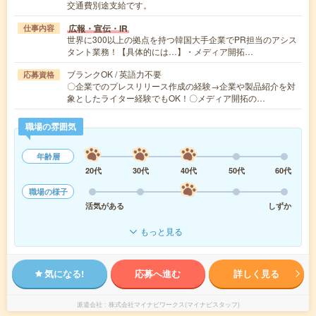
交通費別途支給です。
広報・宣伝・IR
仕事内容
世界に300以上の拠点を持つ韓国大手企業でPR担当のアシス
タント業務！【具体的には…】・メディア開拓…
ブランクOK / 英語力不要
応募資格
〇企業でのプレスリリース作成の経験→企業や製品紹介を対
象としたライター経験でもOK！〇メディア開拓の…
職場の雰囲気
年齢層
20代
30代
40代
50代
60代
職場の様子
活気がある
しずか
もっと見る
気になる!
応募へ進む
詳しく見る
派遣会社
株式会社マイナビワークス(マイナビスタッフ)