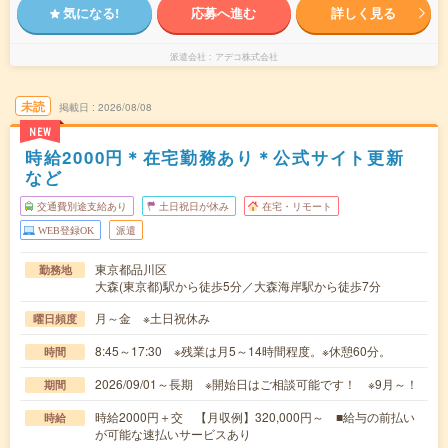
気になる!
応募へ進む
詳しく見る
派遣会社
アデコ株式会社
未読
掲載日
2026/08/08
NEW
時給2000円＊在宅勤務あり＊公式サイト更新
など
交通費別途支給あり
土日祝日が休み
在宅・リモート
WEB登録OK
派遣
東京都品川区
勤務地
大森(東京都)駅から徒歩5分／大森海岸駅から徒歩7分
月～金 ※土日祝休み
曜日頻度
8:45～17:30 ※残業は月5～14時間程度。※休憩60分。
時間
2026/09/01～長期 ※開始日はご相談可能です！ ※9月～！
期間
時給2000円＋交 【月収例】320,000円～ ■給与の前払い
時給
が可能な速払いサービスあり