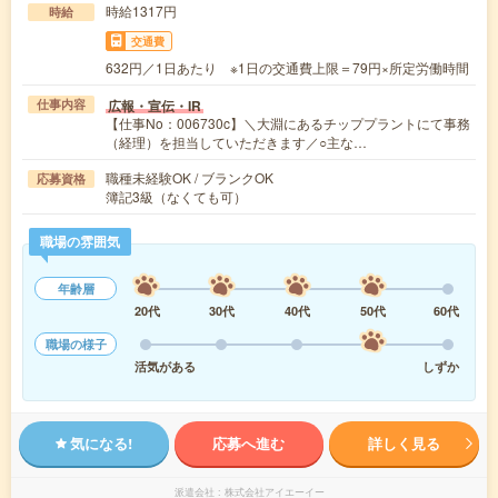
時給1317円
時給
交通費
632円／1日あたり ※1日の交通費上限＝79円×所定労働時間
広報・宣伝・IR
仕事内容
【仕事No：006730c】＼大淵にあるチッププラントにて事務
（経理）を担当していただきます／○主な…
職種未経験OK / ブランクOK
応募資格
簿記3級（なくても可）
職場の雰囲気
年齢層
20代
30代
40代
50代
60代
職場の様子
活気がある
しずか
気になる!
応募へ進む
詳しく見る
派遣会社
株式会社アイエーイー