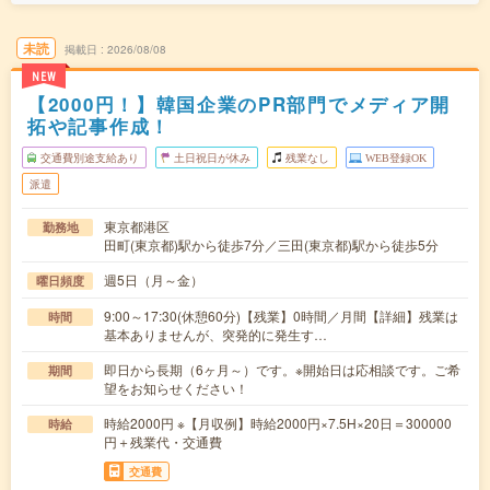
未読
掲載日
2026/08/08
NEW
【2000円！】韓国企業のPR部門でメディア開
拓や記事作成！
交通費別途支給あり
土日祝日が休み
残業なし
WEB登録OK
派遣
東京都港区
勤務地
田町(東京都)駅から徒歩7分／三田(東京都)駅から徒歩5分
週5日（月～金）
曜日頻度
9:00～17:30(休憩60分)【残業】0時間／月間【詳細】残業は
時間
基本ありませんが、突発的に発生す…
即日から長期（6ヶ月～）です。※開始日は応相談です。ご希
期間
望をお知らせください！
時給2000円 ※【月収例】時給2000円×7.5H×20日＝300000
時給
円＋残業代・交通費
交通費