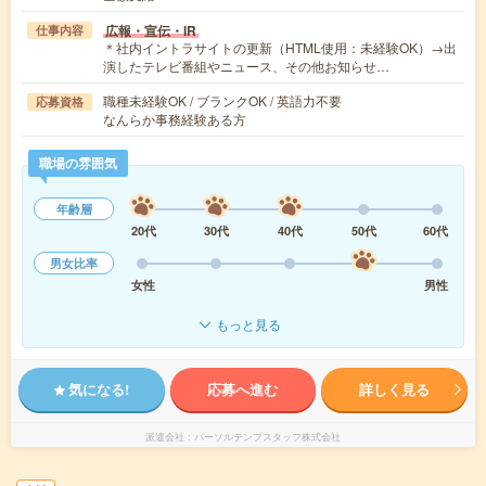
広報・宣伝・IR
仕事内容
＊社内イントラサイトの更新（HTML使用：未経験OK）→出
演したテレビ番組やニュース、その他お知らせ…
職種未経験OK / ブランクOK / 英語力不要
応募資格
なんらか事務経験ある方
職場の雰囲気
年齢層
20代
30代
40代
50代
60代
男女比率
女性
男性
もっと見る
気になる!
応募へ進む
詳しく見る
派遣会社
パーソルテンプスタッフ株式会社