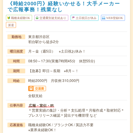
《時給2000円》経験いかせる！大手メーカー
で広報事務！残業なし
職種未経験OK
交通費別途支給あり
土日祝日が休み
WEB登録OK
派遣
東京都渋谷区
勤務地
初台駅から徒歩2分
月～金（週5日） ※土日祝お休み！
曜日頻度
08:50～17:30(実働7時間45分 休憩55分)
時間
【急募】即日～長期 ※8月～！
期間
時給2000円 月収例 310,000円
時給
交通費
全額支給
広報・宣伝・IR
仕事内容
＊営業実績の集計・分析＊支払処理＊月報作成＊取材対応＊
プレスリリース確認＊貸出デモ機管理 など
職種未経験OK / ブランクOK / 英語力不要
応募資格
※業界未経験OK！