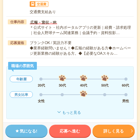
交通費
交通費支給あり
広報・宣伝・IR
仕事内容
＊公式サイト・社内ポータルアプリの更新｜経費・請求処理
｜社会人野球チーム関連業務｜会議予約・資料投影…
ブランクOK / 英語力不要
応募資格
◆業界経験問いません！◆広報の経験がある方◆ホームペー
ジ更新業務の経験がある方。◆【必要なOAスキル…
職場の雰囲気
年齢層
20代
30代
40代
50代
60代
男女比率
女性
男性
もっと見る
気になる!
応募へ進む
詳しく見る