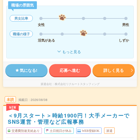
職場の雰囲気
男女比率
女性
男性
職場の様子
活気がある
しずか
もっと見る
気になる!
応募へ進む
詳しく見る
派遣会社
株式会社リクルートスタッフィング
未読
掲載日
2026/08/08
NEW
＜9月スタート＞時給1900円！大手メーカーで
SNS運営・管理など広報事務
交通費別途支給あり
土日祝日が休み
WEB登録OK
派遣