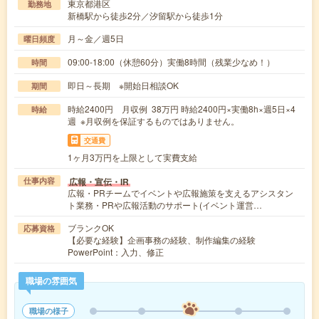
東京都港区
勤務地
新橋駅から徒歩2分／汐留駅から徒歩1分
月～金／週5日
曜日頻度
09:00-18:00（休憩60分）実働8時間（残業少なめ！）
時間
即日～長期 ※開始日相談OK
期間
時給2400円 月収例 38万円 時給2400円×実働8h×週5日×4
時給
週 ※月収例を保証するものではありません。
交通費
1ヶ月3万円を上限として実費支給
広報・宣伝・IR
仕事内容
広報・PRチームでイベントや広報施策を支えるアシスタン
ト業務・PRや広報活動のサポート(イベント運営…
ブランクOK
応募資格
【必要な経験】企画事務の経験、制作編集の経験
PowerPoint：入力、修正
職場の雰囲気
職場の様子