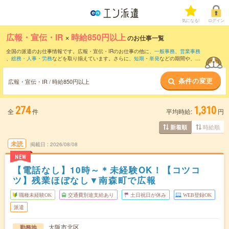
気になる!
ログイン
広報・宣伝・IR
×
時給850円以上
のお仕事一覧
全国の派遣のお仕事情報です。広報・宣伝・IRのお仕事の他に、
一般事務
、
営業事務
、
総務・人事・労務
などを取り揃えています。さらに、
短期
・
単発
などの期間や、
職
種未経験OK
などのこだわり条件で絞り込んでいただけます。職種辞典：
広報・宣伝・
IRのお仕事とは？とは？
条件の変更
広報・宣伝・IR / 時給850円以上
274
1,310
全
件
平均時給:
円
時給順
新着順
未読
掲載日
2026/08/08
NEW
【電話なし】10時～＊未経験OK！【コツコ
ツ】残業ほぼなし▼南森町で広報
職種未経験OK
交通費別途支給あり
土日祝日が休み
WEB登録OK
派遣
大阪市北区
勤務地