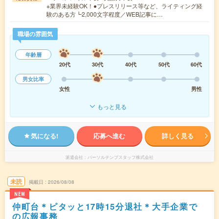
※業界未経験OK！●プレスリリース等など、ライティング経
験のある方┗2,000文字程度／WEB記事に…
職場の雰囲気
年齢層
20代
30代
40代
50代
60代
男女比率
女性
男性
もっと見る
気になる!
応募へ進む
詳しく見る
派遣会社
パーソルテンプスタッフ株式会社
未読
掲載日
2026/08/08
NEW
仲町台＊ピタッと17時15分退社＊大手企業で
の広報事務