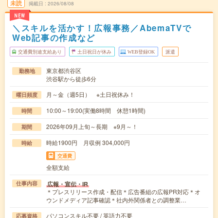
未読
掲載日
2026/08/08
NEW
＼スキルを活かす！広報事務／AbemaTVで
Web記事の作成など
交通費別途支給あり
土日祝日が休み
WEB登録OK
派遣
東京都渋谷区
勤務地
渋谷駅から徒歩6分
月～金（週5日） ※土日祝休み！
曜日頻度
10:00～19:00(実働8時間 休憩1時間)
時間
2026年09月上旬～長期 ※9月～！
期間
時給1900円 月収例 304,000円
時給
交通費
全額支給
広報・宣伝・IR
仕事内容
＊プレスリリース作成・配信＊広告番組の広報PR対応＊オ
ウンドメディア記事確認＊社内外関係者との調整業…
パソコンスキル不要 / 英語力不要
応募資格