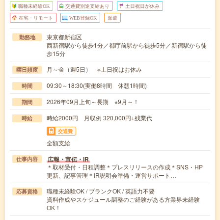
職種未経験OK
交通費別途支給あり
土日祝日が休み
在宅・リモート
WEB登録OK
派遣
東京都新宿区
勤務地
西新宿駅から徒歩1分／都庁前駅から徒歩5分／新宿駅から徒
歩15分
月～金（週5日） ※土日祝はお休み
曜日頻度
09:30～18:30(実働8時間 休憩1時間)
時間
2026年09月上旬～長期 ※9月～！
期間
時給2000円 月収例 320,000円+残業代
時給
交通費
全額支給
広報・宣伝・IR
仕事内容
＊取材受付・日程調整＊プレスリリースの作成＊SNS・HP
更新、記事管理＊IR説明会準備・運営サポート…
職種未経験OK / ブランクOK / 英語力不要
応募資格
資料作成やスケジュール調整のご経験がある方業界未経験
OK！