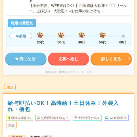
要
【来社不要、WEB登録OK！】〇未経験大歓迎！〇フリータ
ー、主婦(夫) 大歓迎！ ※お仕事の掛け持ち…
職場の雰囲気
年齢層
20代
30代
40代
50代
60代
気になる!
応募へ進む
詳しく見る
派遣会社
株式会社テクノ・サービス
未読
給与即払いOK！高時給！土日休み！外袋入
れ・梱包
職種未経験OK
交通費別途支給あり
土日祝日が休み
WEB登録OK
派遣
南国市