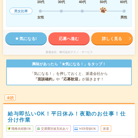
20代
30代
40代
50代
60代
男女比率
女性
男性
気になる!
応募へ進む
詳しく見る
派遣会社
株式会社テクノ・サービス
興味があったら「★気になる！」をタップ！
「気になる！」を押しておくと、派遣会社から
「面談確約」
や
「応募歓迎」
が届きます！
未読
給与即払いOK！平日休み！夜勤のお仕事！仕
分け作業
職種未経験OK
交通費別途支給あり
WEB登録OK
派遣