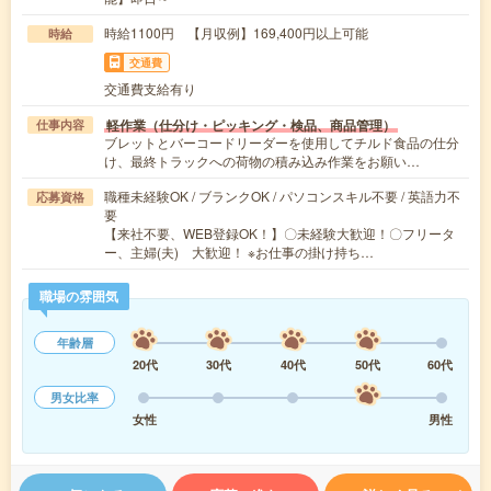
時給1100円 【月収例】169,400円以上可能
時給
交通費
交通費支給有り
軽作業（仕分け・ピッキング・検品、商品管理）
仕事内容
ブレットとバーコードリーダーを使用してチルド食品の仕分
け、最終トラックへの荷物の積み込み作業をお願い…
職種未経験OK / ブランクOK / パソコンスキル不要 / 英語力不
応募資格
要
【来社不要、WEB登録OK！】〇未経験大歓迎！〇フリータ
ー、主婦(夫) 大歓迎！ ※お仕事の掛け持ち…
職場の雰囲気
年齢層
20代
30代
40代
50代
60代
男女比率
女性
男性