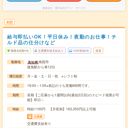
派遣会社
株式会社テクノ・サービス
未読
給与即払いOK！平日休み！夜勤のお仕事！チ
ルド品の仕分けなど
職種未経験OK
交通費別途支給あり
WEB登録OK
派遣
南国市
高知県
勤務地
後免駅から車12分
月～金・土・日・祝 ※シフト制
曜日頻度
19:00～1:00※表記のうち実働6時間です。
時間
長期【ご応募から1週間以内(最短2日目)のスピード就業が可
期間
能】即日～
時給1100円 【月収例】163,350円以上可能
時給
交通費
交通費支給有り