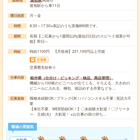
高知県
勤務地
後免駅から車11分
月～金
曜日頻度
8:30～17:30※表記のうち実働8時間です。
時間
長期【ご応募から1週間以内(最短2日目)のスピード就業が可
期間
能】即日～
時給1100円 【月収例】221,100円以上可能
時給
交通費
交通費支給有り
軽作業（仕分け・ピッキング・検品、商品管理）
仕事内容
機械から100枚のビニールが出てくる、そろえる、大きめの
ビニールに入れる、梱包、箱詰めする作業などを…
職種未経験OK / ブランクOK / パソコンスキル不要 / 英語力不
応募資格
要
【来社不要、WEB登録OK！】〇未経験大歓迎！〇フリータ
ー、主婦(夫) 大歓迎！ ※お仕事の掛け持ち…
職場の雰囲気
年齢層