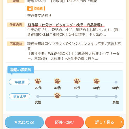
時給1200円 【月収例】184,800円以上可能
時給
交通費
交通費支給有り
軽作業（仕分け・ピッキング・検品、商品管理）
仕事内容
生姜の芽切り、袋詰め、検品、箱詰めをお願いします。(派
遣)時間や休日ご相談OK！女性活躍中！彡人気の…
職種未経験OK / ブランクOK / パソコンスキル不要 / 英語力不
応募資格
要
【来社不要、WEB登録OK！】〇未経験大歓迎！〇フリータ
ー、主婦(夫) 大歓迎！ ※お仕事の掛け持ち…
職場の雰囲気
年齢層
20代
30代
40代
50代
60代
男女比率
女性
男性
気になる!
応募へ進む
詳しく見る