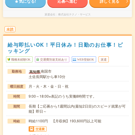
気になる!
応募へ進む
詳しく見る
派遣会社
株式会社テクノ・サービス
未読
給与即払いOK！平日休み！日勤のお仕事！ピ
ッキング
職種未経験OK
交通費別途支給あり
WEB登録OK
派遣
南国市
高知県
勤務地
土佐長岡駅から車10分
月・火・木・金・日・祝
曜日頻度
9:00～18:00※表記のうち実働8時間です。
時間
長期【ご応募から1週間以内(最短2日目)のスピード就業が可
期間
能】即日～
時給1100円 【月収例】193,600円以上可能
時給
交通費