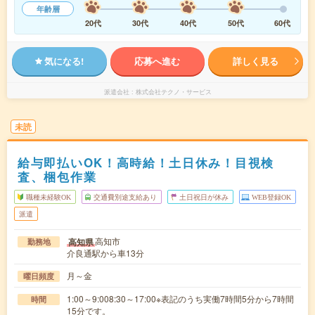
年齢層
20代
30代
40代
50代
60代
気になる!
応募へ進む
詳しく見る
派遣会社
株式会社テクノ・サービス
未読
給与即払いOK！高時給！土日休み！目視検
査、梱包作業
職種未経験OK
交通費別途支給あり
土日祝日が休み
WEB登録OK
派遣
高知市
高知県
勤務地
介良通駅から車13分
月～金
曜日頻度
1:00～9:008:30～17:00※表記のうち実働7時間5分から7時間
時間
15分です。