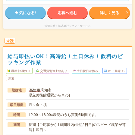
気になる!
応募へ進む
詳しく見る
派遣会社
株式会社テクノ・サービス
未読
給与即払いOK！高時給！土日休み！飲料のピ
ッキング作業
職種未経験OK
交通費別途支給あり
土日祝日が休み
WEB登録OK
派遣
高知市
高知県
勤務地
県立美術館通駅から車7分
月～金・祝
曜日頻度
12:00～18:00※表記のうち実働6時間です。
時間
長期【ご応募から1週間以内(最短2日目)のスピード就業が可
期間
能】即日～