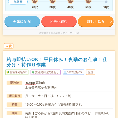
年齢層
20代
30代
40代
50代
60代
気になる!
応募へ進む
詳しく見る
派遣会社
株式会社テクノ・サービス
未読
給与即払いOK！平日休み！夜勤のお仕事！仕
分け・荷作り作業
職種未経験OK
交通費別途支給あり
WEB登録OK
派遣
高知市
高知県
勤務地
土佐長岡駅から車10分
月～金・土・日・祝 ※シフト制
曜日頻度
16:00～0:00※表記のうち実働7時間です。
時間
長期【ご応募から1週間以内(最短2日目)のスピード就業が可
期間
能】即日～