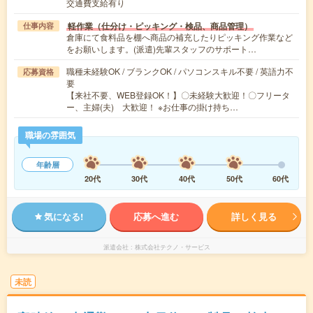
交通費支給有り
軽作業（仕分け・ピッキング・検品、商品管理）
仕事内容
倉庫にて食料品を棚へ商品の補充したりピッキング作業など
をお願いします。(派遣)先輩スタッフのサポート…
職種未経験OK / ブランクOK / パソコンスキル不要 / 英語力不
応募資格
要
【来社不要、WEB登録OK！】〇未経験大歓迎！〇フリータ
ー、主婦(夫) 大歓迎！ ※お仕事の掛け持ち…
職場の雰囲気
年齢層
20代
30代
40代
50代
60代
気になる!
応募へ進む
詳しく見る
派遣会社
株式会社テクノ・サービス
未読