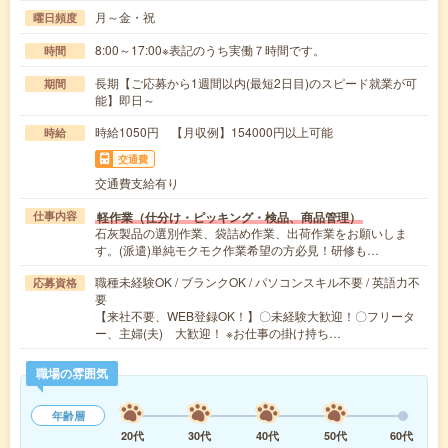
月～金・祝
曜日頻度
8:00～17:00※表記のうち実働７時間です。
時間
長期【ご応募から1週間以内(最短2日目)のスピード就業が可
期間
能】即日～
時給1050円 【月収例】154000円以上可能
時給
交通費
交通費支給有り
軽作業（仕分け・ピッキング・検品、商品管理）
仕事内容
石灰製品の選別作業、袋詰め作業、出荷作業をお願いしま
す。(派遣)単純モクモク作業希望の方必見！研修も…
職種未経験OK / ブランクOK / パソコンスキル不要 / 英語力不
応募資格
要
【来社不要、WEB登録OK！】〇未経験大歓迎！〇フリータ
ー、主婦(夫) 大歓迎！ ※お仕事の掛け持ち…
職場の雰囲気
年齢層
20代
30代
40代
50代
60代