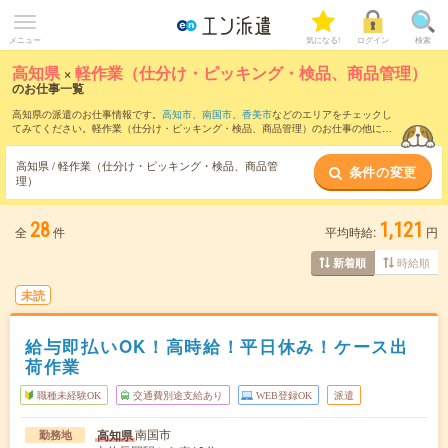
メニュー
気になる!
ログイン
検索
高知県
×
軽作業（仕分け・ピッキング・検品、商品管理）
のお仕事一覧
高知県の派遣のお仕事情報です。
高知市
、
南国市
、
香美市
などのエリアをチェックし
てみてください。軽作業（仕分け・ピッキング・検品、商品管理）のお仕事の他に、
製造（組立・加工）
、
マシンオペレーター
、
食品加工
などを取り揃えています。さら
に、
短期
・
単発
などの期間や、
職種未経験OK
などのこだわり条件で絞り込んでいただ
高知県 / 軽作業（仕分け・ピッキング・検品、商品管
条件の変更
けます。職種辞典：
軽作業（仕分け・ピッキング・検品、商品管理）のお仕事とは？
理）
とは？
28
1,121
全
件
平均時給:
円
時給順
新着順
未読
給与即払いOK！高時給！平日休み！ケース出
荷作業
職種未経験OK
交通費別途支給あり
WEB登録OK
派遣
南国市
高知県
勤務地