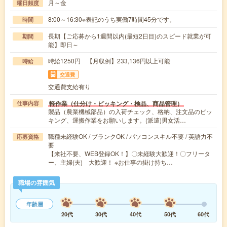
月～金
曜日頻度
8:00～16:30※表記のうち実働7時間45分です。
時間
長期【ご応募から1週間以内(最短2日目)のスピード就業が可
期間
能】即日～
時給1250円 【月収例】233,136円以上可能
時給
交通費
交通費支給有り
軽作業（仕分け・ピッキング・検品、商品管理）
仕事内容
製品（農業機械部品）の入荷チェック、格納、注文品のピッ
キング、運搬作業をお願いします。(派遣)男女活…
職種未経験OK / ブランクOK / パソコンスキル不要 / 英語力不
応募資格
要
【来社不要、WEB登録OK！】〇未経験大歓迎！〇フリータ
ー、主婦(夫) 大歓迎！ ※お仕事の掛け持ち…
職場の雰囲気
年齢層
20代
30代
40代
50代
60代