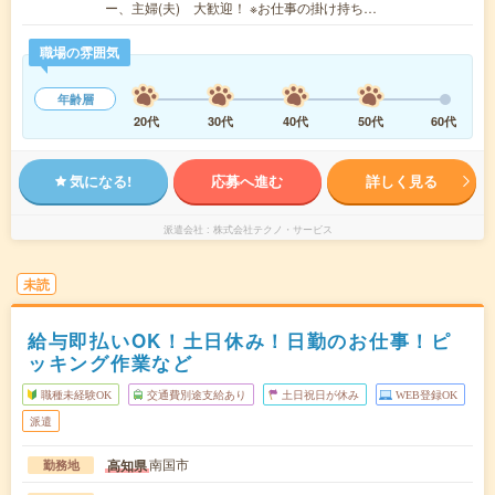
ー、主婦(夫) 大歓迎！ ※お仕事の掛け持ち…
職場の雰囲気
年齢層
20代
30代
40代
50代
60代
気になる!
応募へ進む
詳しく見る
派遣会社
株式会社テクノ・サービス
未読
給与即払いOK！土日休み！日勤のお仕事！ピ
ッキング作業など
職種未経験OK
交通費別途支給あり
土日祝日が休み
WEB登録OK
派遣
南国市
高知県
勤務地