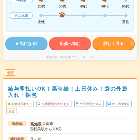
20代
30代
40代
50代
60代
男女比率
女性
男性
気になる!
応募へ進む
詳しく見る
派遣会社
株式会社テクノ・サービス
未読
給与即払いOK！高時給！土日休み！袋の外袋
入れ・梱包
職種未経験OK
交通費別途支給あり
土日祝日が休み
WEB登録OK
派遣
香南市
高知県
勤務地
香我美駅から車8分
月～金
曜日頻度