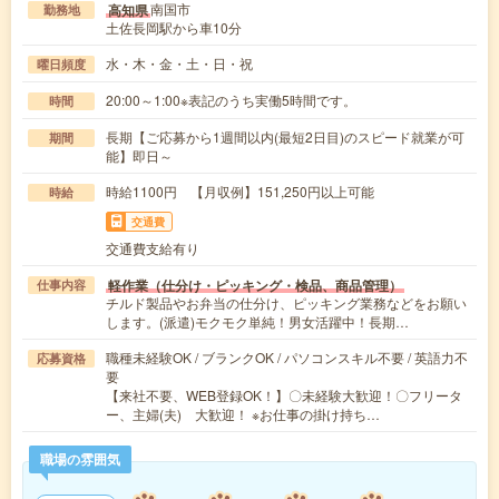
南国市
高知県
勤務地
土佐長岡駅から車10分
水・木・金・土・日・祝
曜日頻度
20:00～1:00※表記のうち実働5時間です。
時間
長期【ご応募から1週間以内(最短2日目)のスピード就業が可
期間
能】即日～
時給1100円 【月収例】151,250円以上可能
時給
交通費
交通費支給有り
軽作業（仕分け・ピッキング・検品、商品管理）
仕事内容
チルド製品やお弁当の仕分け、ピッキング業務などをお願い
します。(派遣)モクモク単純！男女活躍中！長期…
職種未経験OK / ブランクOK / パソコンスキル不要 / 英語力不
応募資格
要
【来社不要、WEB登録OK！】〇未経験大歓迎！〇フリータ
ー、主婦(夫) 大歓迎！ ※お仕事の掛け持ち…
職場の雰囲気