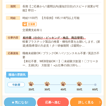
長期【ご応募から1週間以内(最短2日目)のスピード就業が可
期間
能】即日～
時給1100円 【月収例】195,118円以上可能
時給
交通費
交通費支給有り
軽作業（仕分け・ピッキング・検品、商品管理）
仕事内容
軽量プラスチック製品の検査・梱包作業をお願いします。(派
遣)夜勤希望の方必見！彡！研修期間（2週間か…
職種未経験OK / ブランクOK / パソコンスキル不要 / 英語力不
応募資格
要
【来社不要、WEB登録OK！】〇未経験大歓迎！〇フリータ
ー、主婦(夫) 大歓迎！ ※お仕事の掛け持ち…
職場の雰囲気
年齢層
20代
30代
40代
50代
60代
気になる!
応募へ進む
詳しく見る