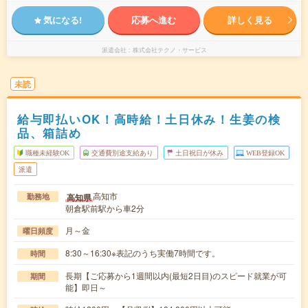
気になる!
応募へ進む
詳しく見る
派遣会社
株式会社テクノ・サービス
未読
給与即払いOK！高時給！土日休み！生姜の検
品、箱詰め
職種未経験OK
交通費別途支給あり
土日祝日が休み
WEB登録OK
派遣
高知市
高知県
勤務地
朝倉駅前駅から車2分
月～金
曜日頻度
8:30～16:30※表記のうち実働7時間です。
時間
長期【ご応募から1週間以内(最短2日目)のスピード就業が可
期間
能】即日～