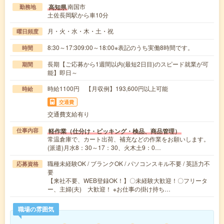
南国市
高知県
勤務地
土佐長岡駅から車10分
月・火・水・木・土・祝
曜日頻度
8:30～17:309:00～18:00※表記のうち実働8時間です。
時間
長期【ご応募から1週間以内(最短2日目)のスピード就業が可
期間
能】即日～
時給1100円 【月収例】193,600円以上可能
時給
交通費
交通費支給有り
軽作業（仕分け・ピッキング・検品、商品管理）
仕事内容
常温倉庫で、カート出荷、補充などの作業をお願いします。
(派遣)月水8：30～17：30、火木土9：0…
職種未経験OK / ブランクOK / パソコンスキル不要 / 英語力不
応募資格
要
【来社不要、WEB登録OK！】〇未経験大歓迎！〇フリータ
ー、主婦(夫) 大歓迎！ ※お仕事の掛け持ち…
職場の雰囲気