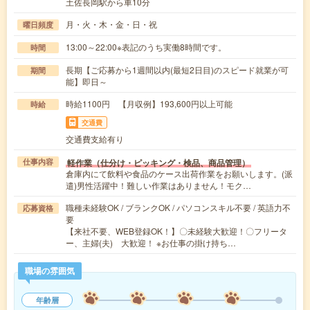
土佐長岡駅から車10分
月・火・木・金・日・祝
曜日頻度
13:00～22:00※表記のうち実働8時間です。
時間
長期【ご応募から1週間以内(最短2日目)のスピード就業が可
期間
能】即日～
時給1100円 【月収例】193,600円以上可能
時給
交通費
交通費支給有り
軽作業（仕分け・ピッキング・検品、商品管理）
仕事内容
倉庫内にて飲料や食品のケース出荷作業をお願いします。(派
遣)男性活躍中！難しい作業はありません！モク…
職種未経験OK / ブランクOK / パソコンスキル不要 / 英語力不
応募資格
要
【来社不要、WEB登録OK！】〇未経験大歓迎！〇フリータ
ー、主婦(夫) 大歓迎！ ※お仕事の掛け持ち…
職場の雰囲気
年齢層