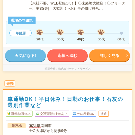
【来社不要、WEB登録OK！】〇未経験大歓迎！〇フリータ
ー、主婦(夫) 大歓迎！ ※お仕事の掛け持ち…
職場の雰囲気
年齢層
20代
30代
40代
50代
60代
気になる!
応募へ進む
詳しく見る
派遣会社
株式会社テクノ・サービス
未読
車通勤OK！平日休み！日勤のお仕事！石灰の
選別作業など
職種未経験OK
交通費別途支給あり
WEB登録OK
派遣
南国市
高知県
勤務地
土佐大津駅から徒歩9分