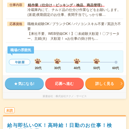
軽作業（仕分け・ピッキング・検品、商品管理）
仕事内容
冷蔵庫内にて、チルド品の仕分け作業などをお願いします。
(派遣)夜勤固定のお仕事、夜間手当でしっかり稼…
職種未経験OK / ブランクOK / パソコンスキル不要 / 英語力不
応募資格
要
【来社不要、WEB登録OK！】〇未経験大歓迎！〇フリータ
ー、主婦(夫) 大歓迎！ ※お仕事の掛け持ち…
職場の雰囲気
年齢層
20代
30代
40代
50代
60代
気になる!
応募へ進む
詳しく見る
派遣会社
株式会社テクノ・サービス
未読
給与即払いOK！高時給！日勤のお仕事！検