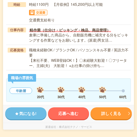
時給1100円 【月収例】145,200円以上可能
時給
交通費
交通費支給有り
軽作業（仕分け・ピッキング・検品、商品管理）
仕事内容
倉庫に準備した商品から、自動販売機に補充する分をピッキ
ングする作業などをお願いします。(派遣)男女活…
職種未経験OK / ブランクOK / パソコンスキル不要 / 英語力不
応募資格
要
【来社不要、WEB登録OK！】〇未経験大歓迎！〇フリータ
ー、主婦(夫) 大歓迎！ ※お仕事の掛け持ち…
職場の雰囲気
年齢層
20代
30代
40代
50代
60代
気になる!
応募へ進む
詳しく見る
派遣会社
株式会社テクノ・サービス