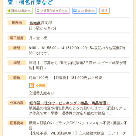
査・梱包作業など
職種未経験OK
交通費別途支給あり
WEB登録OK
派遣
高岡郡
高知県
勤務地
日下駅から車7分
月～金・祝
曜日頻度
8:00～16:156:00～14:1512:00～20:15※表記のうち実働7時
時間
間30分です。
長期【ご応募から1週間以内(最短2日目)のスピード就業が可
期間
能】即日～
時給1100円 【月収例】181,500円以上可能
時給
交通費
交通費支給有り
軽作業（仕分け・ピッキング・検品、商品管理）
仕事内容
紙製品の検査や梱包作業などをお願いします。(派遣)モクモ
ク作業です！早番・遅番両方対応可能な方歓迎！…
職種未経験OK / ブランクOK / パソコンスキル不要 / 英語力不
応募資格
要
【来社不要、WEB登録OK！】〇未経験大歓迎！〇フリータ