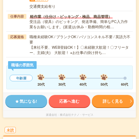
交通費支給有り
軽作業（仕分け・ピッキング・検品、商品管理）
仕事内容
受注品（寝具）のピッキング、発送準備、簡単なPC入力作
業をお願いします。(派遣)お休み・勤務時間の相…
職種未経験OK / ブランクOK / パソコンスキル不要 / 英語力不
応募資格
要
【来社不要、WEB登録OK！】〇未経験大歓迎！〇フリータ
ー、主婦(夫) 大歓迎！ ※お仕事の掛け持ち…
職場の雰囲気
年齢層
20代
30代
40代
50代
60代
気になる!
応募へ進む
詳しく見る
派遣会社
株式会社テクノ・サービス
未読