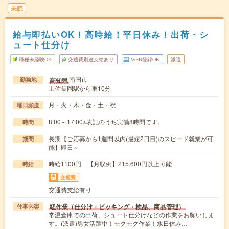
未読
給与即払いOK！高時給！平日休み！出荷・シ
ュート仕分け
職種未経験OK
交通費別途支給あり
WEB登録OK
派遣
南国市
高知県
勤務地
土佐長岡駅から車10分
月・火・木・金・土・祝
曜日頻度
8:00～17:00※表記のうち実働8時間です。
時間
長期【ご応募から1週間以内(最短2日目)のスピード就業が可
期間
能】即日～
時給1100円 【月収例】215,600円以上可能
時給
交通費
交通費支給有り
軽作業（仕分け・ピッキング・検品、商品管理）
仕事内容
常温倉庫での出荷、シュート仕分けなどの作業をお願いしま
す。(派遣)男女活躍中！モクモク作業！水日休み…