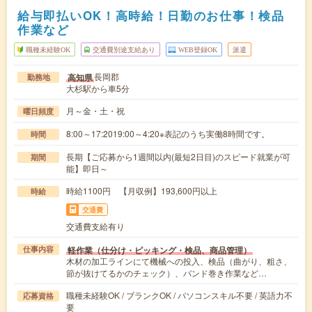
給与即払いOK！高時給！日勤のお仕事！検品
作業など
職種未経験OK
交通費別途支給あり
WEB登録OK
派遣
長岡郡
高知県
勤務地
大杉駅から車5分
月～金・土・祝
曜日頻度
8:00～17:2019:00～4:20※表記のうち実働8時間です。
時間
長期【ご応募から1週間以内(最短2日目)のスピード就業が可
期間
能】即日～
時給1100円 【月収例】193,600円以上
時給
交通費
交通費支給有り
軽作業（仕分け・ピッキング・検品、商品管理）
仕事内容
木材の加工ラインにて機械への投入、検品（曲がり、粗さ、
節が抜けてるかのチェック）、バンド巻き作業など…
職種未経験OK / ブランクOK / パソコンスキル不要 / 英語力不
応募資格
要