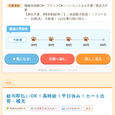
職種未経験OK / ブランクOK / パソコンスキル不要 / 英語力不
応募資格
要
【来社不要、WEB登録OK！】〇未経験大歓迎！〇フリータ
ー、主婦(夫) 大歓迎！ ※お仕事の掛け持ち…
職場の雰囲気
年齢層
20代
30代
40代
50代
60代
気になる!
応募へ進む
詳しく見る
派遣会社
株式会社テクノ・サービス
未読
給与即払いOK！高時給！平日休み！カート出
荷・補充
職種未経験OK
交通費別途支給あり
WEB登録OK
派遣