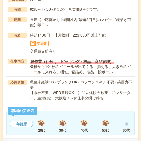
8:30～17:30※表記のうち実働8時間です。
時間
長期【ご応募から1週間以内(最短2日目)のスピード就業が可
期間
能】即日～
時給1100円 【月収例】223,850円以上可能
時給
交通費
交通費支給有り
軽作業（仕分け・ピッキング・検品、商品管理）
仕事内容
機械から100枚のビニールが出てくる、揃える、大きめのビ
ニールに入れる、梱包、箱詰め、検品、段ボール…
職種未経験OK / ブランクOK / パソコンスキル不要 / 英語力不
応募資格
要
【来社不要、WEB登録OK！】〇未経験大歓迎！〇フリータ
ー、主婦(夫) 大歓迎！ ※お仕事の掛け持ち…
職場の雰囲気
年齢層
20代
30代
40代
50代
60代