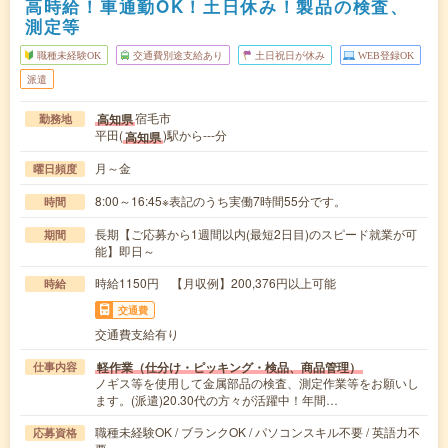
高時給！車通勤OK！土日休み！製品の検査、
測定等
職種未経験OK
交通費別途支給あり
土日祝日が休み
WEB登録OK
派遣
宿毛市
高知県
勤務地
平田(
)駅から---分
高知県
月～金
曜日頻度
8:00～16:45※表記のうち実働7時間55分です。
時間
長期【ご応募から1週間以内(最短2日目)のスピード就業が可
期間
能】即日～
時給1150円 【月収例】200,376円以上可能
時給
交通費
交通費支給有り
軽作業（仕分け・ピッキング・検品、商品管理）
仕事内容
ノギス等を使用して金属部品の検査、測定作業等をお願いし
ます。(派遣)20.30代の方々が活躍中！年間…
職種未経験OK / ブランクOK / パソコンスキル不要 / 英語力不
応募資格