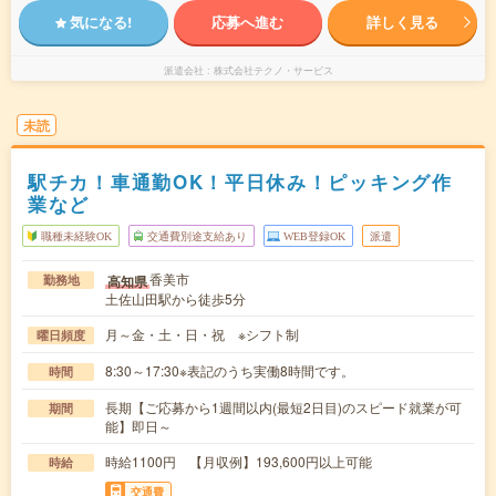
気になる!
応募へ進む
詳しく見る
派遣会社
株式会社テクノ・サービス
未読
駅チカ！車通勤OK！平日休み！ピッキング作
業など
職種未経験OK
交通費別途支給あり
WEB登録OK
派遣
香美市
高知県
勤務地
土佐山田駅から徒歩5分
月～金・土・日・祝 ※シフト制
曜日頻度
8:30～17:30※表記のうち実働8時間です。
時間
長期【ご応募から1週間以内(最短2日目)のスピード就業が可
期間
能】即日～
時給1100円 【月収例】193,600円以上可能
時給
交通費