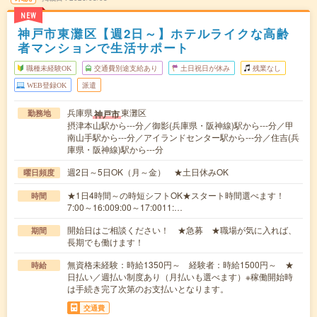
NEW
神戸市東灘区【週2日～】ホテルライクな高齢
者マンションで生活サポート
職種未経験OK
交通費別途支給あり
土日祝日が休み
残業なし
WEB登録OK
派遣
兵庫県
東灘区
神戸市
勤務地
摂津本山駅から---分／御影(兵庫県・阪神線)駅から---分／甲
南山手駅から---分／アイランドセンター駅から---分／住吉(兵
庫県・阪神線)駅から---分
週2日～5日OK（月～金） ★土日休みOK
曜日頻度
★1日4時間～の時短シフトOK★スタート時間選べます！
時間
7:00～16:009:00～17:0011:…
開始日はご相談ください！ ★急募 ★職場が気に入れば、
期間
長期でも働けます！
無資格未経験：時給1350円～ 経験者：時給1500円～ ★
時給
日払い／週払い制度あり（月払いも選べます）※稼働開始時
は手続き完了次第のお支払いとなります。
交通費