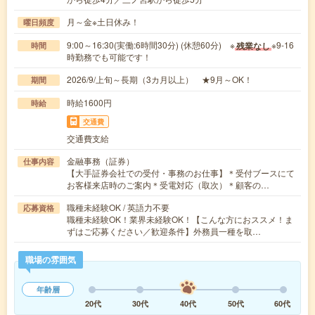
月～金※土日休み！
曜日頻度
9:00～16:30(実働:6時間30分) (休憩60分) ※
※9-16
残業なし
時間
時勤務でも可能です！
2026/9/上旬～長期（3カ月以上） ★9月～OK！
期間
時給1600円
時給
交通費
交通費支給
金融事務（証券）
仕事内容
【大手証券会社での受付・事務のお仕事】＊受付ブースにて
お客様来店時のご案内＊受電対応（取次）＊顧客の…
職種未経験OK / 英語力不要
応募資格
職種未経験OK！業界未経験OK！【こんな方におススメ！ま
ずはご応募ください／歓迎条件】外務員一種を取…
職場の雰囲気
年齢層
20代
30代
40代
50代
60代