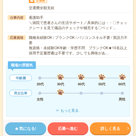
交通費
交通費全額支給
看護助手
仕事内容
＼病院で患者さんの生活サポート／具体的には・・〇チェッ
クシートを見て備品のチェックや補充する〇ベッド…
職種未経験OK / ブランクOK / パソコンスキル不要 / 英語力不
応募資格
要
無資格・未経験OK年齢・学歴不問 ブランクOK★10名以上
採用予定履歴書は不要です。少しでも興味があ…
職場の雰囲気
年齢層
20代
30代
40代
50代
60代
男女比率
女性
男性
もっと見る
気になる!
応募へ進む
詳しく見る