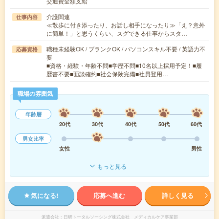
交通費全額支給
介護関連
仕事内容
≪散歩に付き添ったり、お話し相手になったり≫「え？意外
に簡単！」と思うくらい、スグできる仕事からスタ…
職種未経験OK / ブランクOK / パソコンスキル不要 / 英語力不
応募資格
要
■資格・経験・年齢不問■学歴不問■10名以上採用予定！■履
歴書不要■面談確約■社会保険完備■社員登用…
職場の雰囲気
年齢層
20代
30代
40代
50代
60代
男女比率
女性
男性
もっと見る
気になる!
応募へ進む
詳しく見る
派遣会社
日研トータルソーシング株式会社 メディカルケア事業部