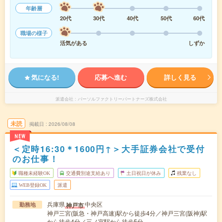
年齢層
20代
30代
40代
50代
60代
職場の様子
活気がある
しずか
気になる!
応募へ進む
詳しく見る
派遣会社
パーソルファクトリーパートナーズ株式会社
未読
掲載日
2026/08/08
NEW
＜定時16:30＊1600円↑＞大手証券会社で受付
のお仕事！
職種未経験OK
交通費別途支給あり
土日祝日が休み
残業なし
WEB登録OK
派遣
兵庫県
中央区
神戸市
勤務地
神戸三宮(阪急・神戸高速)駅から徒歩4分／神戸三宮(阪神)駅
から徒歩4分／三ノ宮駅から徒歩5分