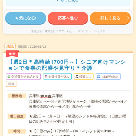
気になる!
応募へ進む
詳しく見る
派遣会社
株式会社エスプールヒューマンソリューションズ
未読
掲載日
2026/08/08
NEW
【週2日＊高時給1700円～】シニア向けマンシ
ョンで食事の配膳や見守り＊介護
交通費別途支給あり
土日祝日が休み
残業なし
WEB登録OK
派遣
兵庫県
兵庫区
神戸市
勤務地
兵庫駅から---分／新開地駅から---分／御崎公園駅から---分／
湊川公園駅から---分／湊川駅から---分
★週2日～（月～日） ※希望のシフトを毎月提出（日数と曜
曜日頻度
日の組み合わせや固定も可）
★【日勤のみ】1日5時間～OK！≪シフト例≫9:00～
時間
14:0010:00～15:0012:00～1…