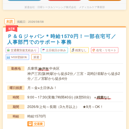
派遣会社
日研トータルソーシング株式会社 メディカルケア事業部
未読
掲載日
2026/08/08
NEW
Ｐ＆Ｇジャパン＊時給1570円！一部在宅可／
人事部門でのサポート事務
交通費別途支給あり
土日祝日が休み
残業なし
在宅・リモート
WEB登録OK
派遣
兵庫県
中央区
神戸市
勤務地
神戸三宮(阪神)駅から徒歩2分／三宮・花時計前駅から徒歩2
分／三ノ宮駅から徒歩4分
月～金※土日休み！
曜日頻度
9:00～17:30(実働:7時間40分) (休憩50分) ※
残業なし
時間
2026/9/上旬～長期（3カ月以上） ★9月～OK！
期間
時給1570円
時給
交通費