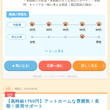
＊未経験の方歓迎＊未経験の方でも安心スタート！・登録
時、キャリアを一緒に考える面談（電話面談の場合）…
職場の雰囲気
年齢層
20代
30代
40代
50代
60代
男女比率
女性
男性
もっと見る
気になる!
応募へ進む
詳しく見る
派遣会社
パーソルテンプスタッフ株式会社
未読
掲載日
2026/08/08
NEW
【高時給1700円】アットホームな雰囲気！長
期！採用サポート