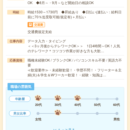
OK ◆8月～・9月～など開始日の相談OK
時給1530～1730円 ◆昇給あり ◆日払い(速払い：給料日
時給
前に70％迄受取可能/規定有)＋月払い
交通費
交通費規定支給
データ入力・タイピング
仕事内容
＜＜3ヶ月後からテレワークOK＞＞ 1日4時間～OK！人気
のテレワーク＊コツコツ作業が好きな方も大歓…
職種未経験OK / ブランクOK / パソコンスキル不要 / 英語力不
応募資格
要
≪歓迎要件≫・未経験歓迎！・学歴不問！・フリーター＆主
婦(夫)＆学生＆Wワーカー歓迎！・経験・知識は…
職場の雰囲気
年齢層
20代
30代
40代
50代
60代
男女比率
女性
男性
もっと見る