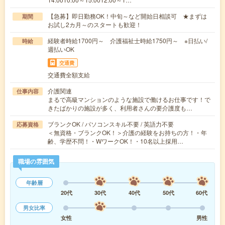
【急募】即日勤務OK！中旬～など開始日相談可 ★まずは
期間
お試し2カ月～のスタートも歓迎！
経験者時給1700円～ 介護福祉士時給1750円～ ※日払い/
時給
週払いOK
交通費
交通費全額支給
介護関連
仕事内容
まるで高級マンションのような施設で働けるお仕事です！で
きたばかりの施設が多く、利用者さんの要介護度も…
ブランクOK / パソコンスキル不要 / 英語力不要
応募資格
＜無資格・ブランクOK！＞介護の経験をお持ちの方！・年
齢、学歴不問！・WワークOK！・10名以上採用…
職場の雰囲気
年齢層
20代
30代
40代
50代
60代
男女比率
女性
男性