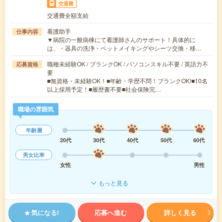
交通費
交通費全額支給
看護助手
仕事内容
▼病院の一般病棟にて看護師さんのサポート！具体的に
は、・器具の洗浄・ベットメイキングやシーツ交換・移…
職種未経験OK / ブランクOK / パソコンスキル不要 / 英語力不
応募資格
要
■無資格・未経験OK！■年齢・学歴不問！ブランクOK!■10名
以上採用予定！■履歴書不要■社会保険完…
職場の雰囲気
年齢層
20代
30代
40代
50代
60代
男女比率
女性
男性
もっと見る
気になる!
応募へ進む
詳しく見る