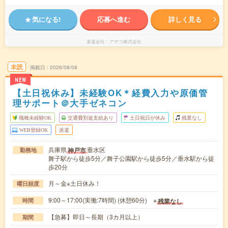
気になる!
応募へ進む
詳しく見る
派遣会社
アデコ株式会社
未読
掲載日
2026/08/08
NEW
【土日祝休み】未経験OK＊経費入力や原価管
理サポート＠大手ゼネコン
職種未経験OK
交通費別途支給あり
土日祝日が休み
残業なし
WEB登録OK
派遣
兵庫県
垂水区
神戸市
勤務地
舞子駅から徒歩5分／舞子公園駅から徒歩5分／垂水駅から徒
歩20分
月～金※土日休み！
曜日頻度
9:00～17:00(実働:7時間) (休憩60分) ※
残業なし
時間
【急募】即日～長期（3カ月以上）
期間