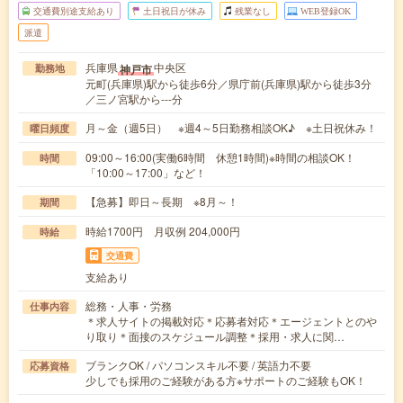
交通費別途支給あり
土日祝日が休み
残業なし
WEB登録OK
派遣
兵庫県
中央区
神戸市
勤務地
元町(兵庫県)駅から徒歩6分／県庁前(兵庫県)駅から徒歩3分
／三ノ宮駅から---分
月～金（週5日） ※週4～5日勤務相談OK♪ ※土日祝休み！
曜日頻度
09:00～16:00(実働6時間 休憩1時間)※時間の相談OK！
時間
「10:00～17:00」など！
【急募】即日～長期 ※8月～！
期間
時給1700円 月収例 204,000円
時給
交通費
支給あり
総務・人事・労務
仕事内容
＊求人サイトの掲載対応＊応募者対応＊エージェントとのや
り取り＊面接のスケジュール調整＊採用・求人に関…
ブランクOK / パソコンスキル不要 / 英語力不要
応募資格
少しでも採用のご経験がある方※サポートのご経験もOK！