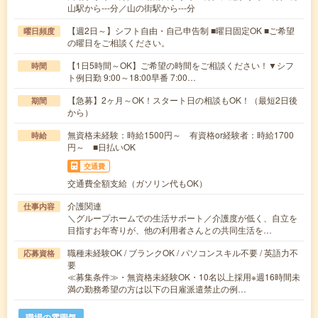
山駅から---分／山の街駅から---分
【週2日～】シフト自由・自己申告制 ■曜日固定OK ■ご希望
曜日頻度
の曜日をご相談ください。
【1日5時間～OK】ご希望の時間をご相談ください！▼シフ
時間
ト例日勤 9:00～18:00早番 7:00…
【急募】2ヶ月～OK！スタート日の相談もOK！（最短2日後
期間
から）
無資格未経験：時給1500円～ 有資格or経験者：時給1700
時給
円～ ■日払いOK
交通費
交通費全額支給（ガソリン代もOK）
介護関連
仕事内容
＼グループホームでの生活サポート／介護度が低く、自立を
目指すお年寄りが、他の利用者さんとの共同生活を…
職種未経験OK / ブランクOK / パソコンスキル不要 / 英語力不
応募資格
要
≪募集条件≫・無資格未経験OK・10名以上採用※週16時間未
満の勤務希望の方は以下の日雇派遣禁止の例…
職場の雰囲気