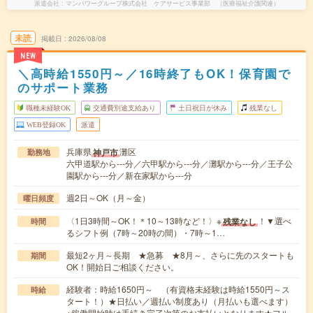
派遣会社
マンパワーグループ株式会社 ケアサービス事業部 （医療福祉介護関連）
未読
掲載日
2026/08/08
NEW
＼高時給1550円～／16時終了もOK！保育園で
のサポート業務
職種未経験OK
交通費別途支給あり
土日祝日が休み
残業なし
WEB登録OK
派遣
兵庫県
灘区
神戸市
勤務地
六甲道駅から---分／六甲駅から---分／灘駅から---分／王子公
園駅から---分／新在家駅から---分
週2日～OK（月～金）
曜日頻度
〈1日3時間～OK！＊10～13時など！〉※
！▼選べ
残業なし
時間
るシフト例（7時～20時の間）・7時～1…
最短2ヶ月～長期 ★急募 ★8月～、さらに先のスタートも
期間
OK！開始日ご相談ください。
経験者：時給1650円～ （有資格未経験は時給1550円～ス
時給
タート！）★日払い／週払い制度あり（月払いも選べます）
※稼働開始時は手続き完了次第のお支払いとなります★フル