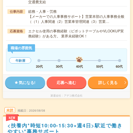
交通費支給
総務・人事・労務
仕事内容
【メーカーでの人事事務サポート】営業本部の人事事務全般
（（1）人事関連（2）営業車管理関連（3）営業…
エクセル使用の事務経験（ピポットテーブルやVLOOKUP実
応募資格
務経験）がある方。 業界未経験OK！
職場の雰囲気
年齢層
20代
30代
40代
50代
60代
気になる!
応募へ進む
詳しく見る
派遣会社
アデコ株式会社
未読
掲載日
2026/08/08
NEW
<扶養内*時短10:00-15:30×週4日>駅近で働き
やすい*事務サポート