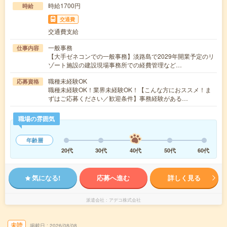
時給1700円
時給
交通費
交通費支給
一般事務
仕事内容
【大手ゼネコンでの一般事務】淡路島で2029年開業予定のリ
ゾート施設の建設現場事務所での経費管理など…
職種未経験OK
応募資格
職種未経験OK！業界未経験OK！【こんな方におススメ！ま
ずはご応募ください／歓迎条件】事務経験がある…
職場の雰囲気
年齢層
20代
30代
40代
50代
60代
気になる!
応募へ進む
詳しく見る
派遣会社
アデコ株式会社
未読
掲載日
2026/08/08