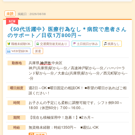
未読
掲載日
2026/08/08
NEW
《50代活躍中》医療行為なし＊病院で患者さん
のサポート／日収1万800円～
職種未経験OK
交通費別途支給あり
土日祝日が休み
残業なし
WEB登録OK
派遣
兵庫県
中央区
神戸市
勤務地
神戸(兵庫県)駅から---分／高速神戸駅から---分／ハーバーラ
ンド駅から---分／大倉山(兵庫県)駅から---分／西元町駅から--
-分
週2日～OK ■曜日固定の相談OK！ ■希望の曜日があればご相
曜日頻度
談ください！
お子さんの予定にも柔軟に調整可能です。シフト例9:00～
時間
18:00（休憩60分）7:00～16:00…
【現在も積極採用中！急募！】■2カ月～
期間
無資格未経験：時給1350円～ ■週払いOK
時給