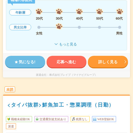
年齢層
20代
30代
40代
50代
60代
男女比率
女性
男性
もっと見る
気になる!
応募へ進む
詳しく見る
派遣会社
株式会社ブレイブ（マイナビグループ）
未読
<タイパ抜群>鮮魚加工・惣菜調理（日勤）
職種未経験OK
交通費別途支給あり
残業なし
WEB登録OK
派遣