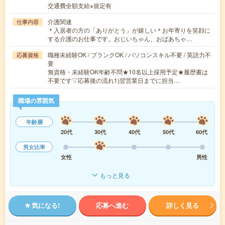
交通費全額支給※規定有
介護関連
仕事内容
＊入居者の方の「ありがとう」が嬉しい＊お年寄りを笑顔に
する介護のお仕事です。おじいちゃん、おばあちゃ…
職種未経験OK / ブランクOK / パソコンスキル不要 / 英語力不
応募資格
要
無資格・未経験OK年齢不問★10名以上採用予定★履歴書は
不要です▽応募後の流れ1)翌営業日までに担当…
職場の雰囲気
年齢層
20代
30代
40代
50代
60代
男女比率
女性
男性
もっと見る
気になる!
応募へ進む
詳しく見る