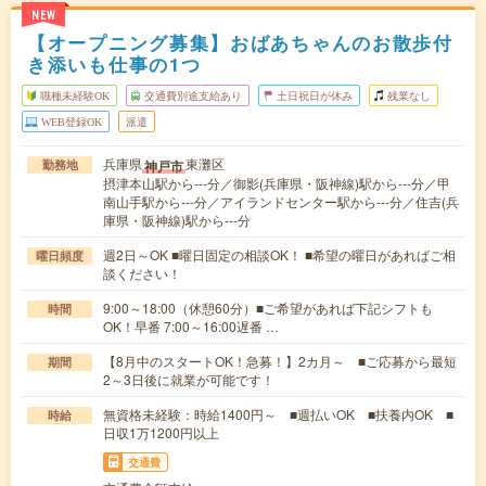
NEW
【オープニング募集】おばあちゃんのお散歩付
き添いも仕事の1つ
職種未経験OK
交通費別途支給あり
土日祝日が休み
残業なし
WEB登録OK
派遣
兵庫県
東灘区
神戸市
勤務地
摂津本山駅から---分／御影(兵庫県・阪神線)駅から---分／甲
南山手駅から---分／アイランドセンター駅から---分／住吉(兵
庫県・阪神線)駅から---分
週2日～OK ■曜日固定の相談OK！ ■希望の曜日があればご相
曜日頻度
談ください！
9:00～18:00（休憩60分）■ご希望があれば下記シフトも
時間
OK！早番 7:00～16:00遅番 …
【8月中のスタートOK！急募！】2カ月～ ■ご応募から最短
期間
2～3日後に就業が可能です！
無資格未経験：時給1400円～ ■週払いOK ■扶養内OK ■
時給
日収1万1200円以上
交通費