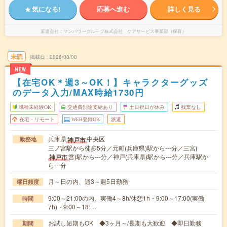
気になる!
応募へ進む
詳しく見る
派遣会社
マンパワーグループ株式会社 ケアサービス事業部（保育）
未読
掲載日
2026/08/08
NEW
【在宅OK＊週3～OK！】キャラクターグッズ
のデータ入力/MAX時給1730円
職種未経験OK
交通費別途支給あり
土日祝日が休み
残業なし
在宅・リモート
WEB登録OK
派遣
兵庫県
中央区
神戸市
勤務地
三ノ宮駅から徒歩5分／元町(兵庫県)駅から---分／三宮(
営)駅から---分／神戸(兵庫県)駅から---分／兵庫駅か
神戸市
ら---分
月～日の内、週3～週5日勤務
曜日頻度
9:00～21:00の内、実働4～8h/休憩1h・9:00～17:00(実働
時間
7h)・9:00～18:…
お試し短期もOK ◆3ヶ月～/長期も大歓迎 ◆即日勤務
期間