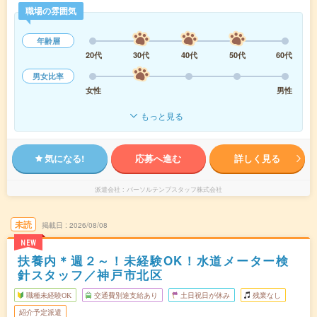
職場の雰囲気
年齢層
20代
30代
40代
50代
60代
男女比率
女性
男性
もっと見る
気になる!
応募へ進む
詳しく見る
派遣会社
パーソルテンプスタッフ株式会社
未読
掲載日
2026/08/08
NEW
扶養内＊週２～！未経験OK！水道メーター検
針スタッフ／神戸市北区
職種未経験OK
交通費別途支給あり
土日祝日が休み
残業なし
紹介予定派遣