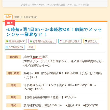
派遣会社
日研トータルソーシング株式会社 メディカルケア事業部
未読
掲載日
2026/08/08
NEW
≪時短×週4日5h～≫未経験OK！病院でメッセ
ンジャー業務など！
職種未経験OK
交通費別途支給あり
土日祝日が休み
残業なし
WEB登録OK
派遣
兵庫県
灘区
神戸市
勤務地
六甲駅から---分／王子公園駅から---分／岩屋(兵庫県)駅から--
-分／西灘駅から---分
週4日～ ■曜日固定の相談OK！ ■希望の曜日があればご相談
曜日頻度
ください！
1日5時間からOK！■シフト例(1)8:00～13:00(2)10:00～
時間
15:00(3)12:00…
【現在も積極採用中！急募！】■2カ月～
期間
無資格未経験：時給1350円～ ■週払いOK ■扶養内OK
時給