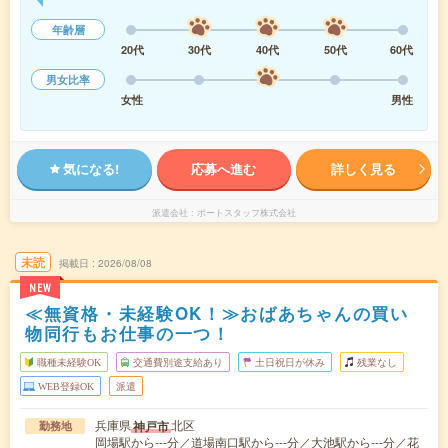
年齢層
20代
30代
40代
50代
60代
男女比率
女性
男性
気になる!
応募へ進む
詳しく見る
派遣会社
ポートスタッフ株式会社
未読
掲載日
2026/08/08
NEW
≪無資格・未経験OK！≫おばあちゃんの買い
物同行もお仕事の一つ！
職種未経験OK
交通費別途支給あり
土日祝日が休み
残業なし
WEB登録OK
派遣
兵庫県
北区
神戸市
勤務地
岡場駅から---分／道場南口駅から---分／大池駅から---分／花