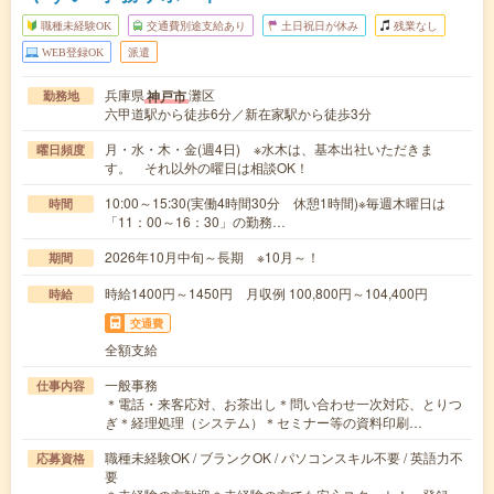
職種未経験OK
交通費別途支給あり
土日祝日が休み
残業なし
WEB登録OK
派遣
兵庫県
灘区
神戸市
勤務地
六甲道駅から徒歩6分／新在家駅から徒歩3分
月・水・木・金(週4日) ※水木は、基本出社いただきま
曜日頻度
す。 それ以外の曜日は相談OK！
10:00～15:30(実働4時間30分 休憩1時間)※毎週木曜日は
時間
「11：00～16：30」の勤務…
2026年10月中旬～長期 ※10月～！
期間
時給1400円～1450円 月収例 100,800円～104,400円
時給
交通費
全額支給
一般事務
仕事内容
＊電話・来客応対、お茶出し＊問い合わせ一次対応、とりつ
ぎ＊経理処理（システム）＊セミナー等の資料印刷…
職種未経験OK / ブランクOK / パソコンスキル不要 / 英語力不
応募資格
要