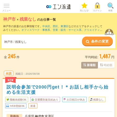
メニュー
気になる!
ログイン
検索
神戸市
×
残業なし
のお仕事一覧
神戸市の派遣のお仕事情報です。
中央区
、
西区
、
東灘区
などのエリアをチェックして
みてください。
オフィスワーク・事務系
、
営業・販売・サービス系
、
クリエイティブ
系
などのお仕事を取り揃えています。残業なしの条件の他に、
交通費別途支給あり
、
職種未経験OK
、
友だちと一緒の応募OK
などのこだわり条件も取り揃えています。
条件の変更
神戸市 / 残業なし
245
1,487
全
件
平均時給:
円
時給順
新着順
未読
掲載日
2026/08/08
NEW
説明会参加で2000円get！＊お話し相手から始
める生活支援
職種未経験OK
交通費別途支給あり
土日祝日が休み
残業なし
WEB登録OK
派遣
兵庫県
東灘区
神戸市
勤務地