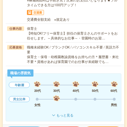
タイムできる方は100円アップ！
交通費
交通費全額支給 ※規定あり
保育士
仕事内容
【時短OK!フリー保育士】担任の保育士さんのサポートをお
任せします。～具体的なお仕事～・登園時のお迎…
職種未経験OK / ブランクOK / パソコンスキル不要 / 英語力不
応募資格
要
保育士・保母・幼稚園教諭資格をお持ちの方＊履歴書・来社
不要＊資格があれば保育園でのお仕事が未経験でも…
職場の雰囲気
年齢層
20代
30代
40代
50代
60代
男女比率
女性
男性
もっと見る