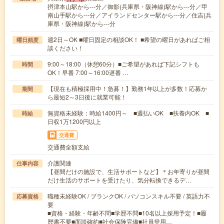
摂津本山駅から---分／御影(兵庫県・阪神線)駅から---分／甲
南山手駅から---分／アイランドセンター駅から---分／住吉(兵
庫県・阪神線)駅から---分
週2日～OK ■曜日固定の相談OK！ ■希望の曜日があればご相
曜日頻度
談ください！
9:00～18:00（休憩60分）■ご希望があれば下記シフトも
時間
OK！早番 7:00～16:00遅番 …
【現在も積極採用中！急募！】勤務1年以上が多数！応募か
期間
ら最短2～3日後に就業可能！
無資格未経験：時給1400円～ ■週払いOK ■扶養内OK ■
時給
日収1万1200円以上
交通費
交通費全額支給
介護関連
仕事内容
【昼間だけの施設で、生活サポートなど】＊お年寄りが昼間
だけ生活のサポートを受けたり、気分転換できるデ…
職種未経験OK / ブランクOK / パソコンスキル不要 / 英語力不
応募資格
要
■資格・経験・年齢不問■学歴不問■10名以上採用予定！■履
歴書不要■面談確約■社会保険完備■社員登用…