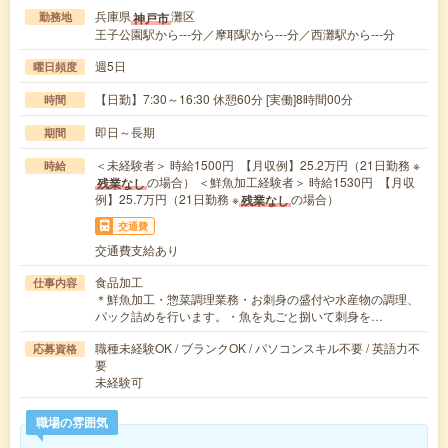
兵庫県
灘区
神戸市
勤務地
王子公園駅から---分／摩耶駅から---分／西灘駅から---分
週5日
曜日頻度
【日勤】7:30～16:30 休憩60分 [実働]8時間00分
時間
即日～長期
期間
＜未経験者＞ 時給1500円 【月収例】25.2万円（21日勤務 ※
時給
の場合） ＜鮮魚加工経験者＞ 時給1530円 【月収
残業なし
例】25.7万円（21日勤務 ※
の場合）
残業なし
交通費
交通費支給あり
食品加工
仕事内容
＊鮮魚加工・惣菜調理業務・お刺身の盛付や水産物の調理、
パック詰めを行います。・魚を丸ごと捌いて刺身を…
職種未経験OK / ブランクOK / パソコンスキル不要 / 英語力不
応募資格
要
未経験可
職場の雰囲気