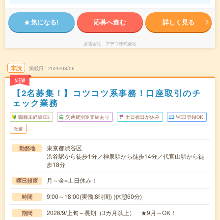
気になる!
応募へ進む
詳しく見る
派遣会社
アデコ株式会社
未読
掲載日
2026/08/06
NEW
【2名募集！】コツコツ系事務！口座取引のチ
ェック業務
職種未経験OK
交通費別途支給あり
土日祝日が休み
WEB登録OK
派遣
東京都渋谷区
勤務地
渋谷駅から徒歩1分／神泉駅から徒歩14分／代官山駅から徒
歩18分
月～金※土日休み！
曜日頻度
9:00～18:00(実働:8時間) (休憩60分)
時間
2026/9/上旬～長期（3カ月以上） ★9月～OK！
期間