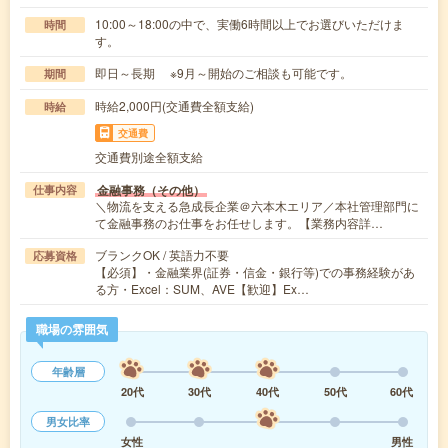
10:00～18:00の中で、実働6時間以上でお選びいただけま
時間
す。
即日～長期 ※9月～開始のご相談も可能です。
期間
時給2,000円(交通費全額支給)
時給
交通費
交通費別途全額支給
金融事務（その他）
仕事内容
＼物流を支える急成長企業＠六本木エリア／本社管理部門に
て金融事務のお仕事をお任せします。【業務内容詳…
ブランクOK / 英語力不要
応募資格
【必須】・金融業界(証券・信金・銀行等)での事務経験があ
る方・Excel：SUM、AVE【歓迎】Ex…
職場の雰囲気
年齢層
20代
30代
40代
50代
60代
男女比率
女性
男性