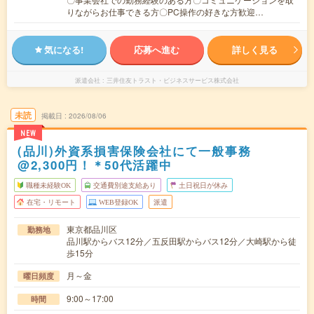
りながらお仕事できる方〇PC操作の好きな方歓迎…
気になる!
応募へ進む
詳しく見る
派遣会社
三井住友トラスト・ビジネスサービス株式会社
未読
掲載日
2026/08/06
NEW
(品川)外資系損害保険会社にて一般事務
@2,300円！＊50代活躍中
職種未経験OK
交通費別途支給あり
土日祝日が休み
在宅・リモート
WEB登録OK
派遣
東京都品川区
勤務地
品川駅からバス12分／五反田駅からバス12分／大崎駅から徒
歩15分
月～金
曜日頻度
9:00～17:00
時間