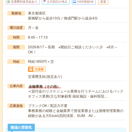
交通費別途支給あり
土日祝日が休み
WEB登録OK
派遣
東京都港区
勤務地
新橋駅から徒歩10分／御成門駅から徒歩4分
月～金
曜日頻度
8:45～17:10
時間
2026/8/17～長期 ※開始日ご相談ください☆彡 ※8月～
期間
OK！
時給1850円＋交
時給
交通費
交通費支給(規定あり)
金融事務（その他）
仕事内容
≪貸付金のリスケジュール業務を行うチームにおけるバック
オフィス業務(主な対象顧客:福祉施設・歯科医院…
ブランクOK / 英語力不要
応募資格
事務業務の経験と金融業界で督促業務または債権管理業務の
経験がある方Excel(四則演算、SUM、AV…
職場の雰囲気