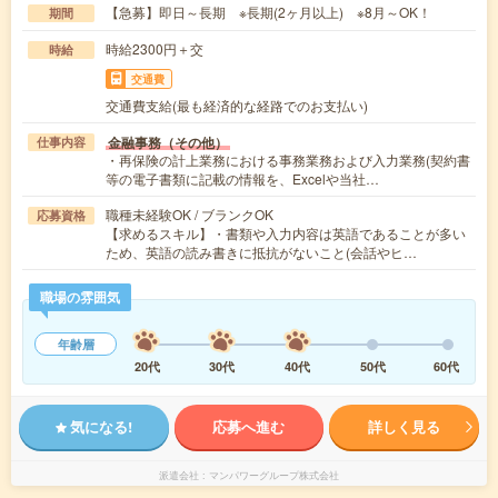
【急募】即日～長期 ※長期(2ヶ月以上) ※8月～OK！
期間
時給2300円＋交
時給
交通費
交通費支給(最も経済的な経路でのお支払い)
金融事務（その他）
仕事内容
・再保険の計上業務における事務業務および入力業務(契約書
等の電子書類に記載の情報を、Excelや当社…
職種未経験OK / ブランクOK
応募資格
【求めるスキル】・書類や入力内容は英語であることが多い
ため、英語の読み書きに抵抗がないこと(会話やヒ…
職場の雰囲気
年齢層
20代
30代
40代
50代
60代
気になる!
応募へ進む
詳しく見る
派遣会社
マンパワーグループ株式会社