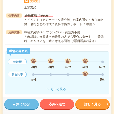
交通費
全額支給
金融事務（その他）
仕事内容
＊イベント（セミナー・交流会等）の案内通知＊参加者名
簿、名札などの作成＊資料準備のサポート ＊専用シ…
職種未経験OK / ブランクOK / 英語力不要
応募資格
＊未経験の方歓迎＊未経験の方でも安心スタート！・登録
時、キャリアを一緒に考える面談（電話面談の場合）…
職場の雰囲気
年齢層
20代
30代
40代
50代
60代
男女比率
女性
男性
もっと見る
気になる!
応募へ進む
詳しく見る