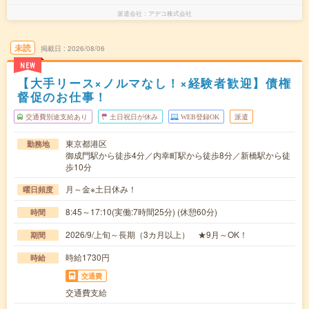
派遣会社
アデコ株式会社
未読
掲載日
2026/08/06
NEW
【大手リース×ノルマなし！×経験者歓迎】債権
督促のお仕事！
交通費別途支給あり
土日祝日が休み
WEB登録OK
派遣
東京都港区
勤務地
御成門駅から徒歩4分／内幸町駅から徒歩8分／新橋駅から徒
歩10分
月～金※土日休み！
曜日頻度
8:45～17:10(実働:7時間25分) (休憩60分)
時間
2026/9/上旬～長期（3カ月以上） ★9月～OK！
期間
時給1730円
時給
交通費
交通費支給