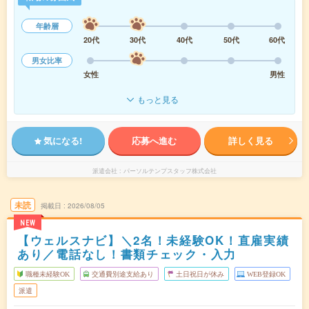
年齢層
20代
30代
40代
50代
60代
男女比率
女性
男性
もっと見る
気になる!
応募へ進む
詳しく見る
派遣会社
パーソルテンプスタッフ株式会社
未読
掲載日
2026/08/05
NEW
【ウェルスナビ】＼2名！未経験OK！直雇実績
あり／電話なし！書類チェック・入力
職種未経験OK
交通費別途支給あり
土日祝日が休み
WEB登録OK
派遣