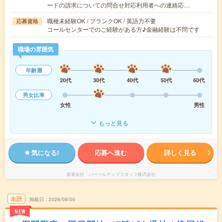
ードの請求についての問合せ対応利用者への連絡応…
職種未経験OK / ブランクOK / 英語力不要
応募資格
コールセンターでのご経験がある方♪金融経験は不問です
職場の雰囲気
年齢層
20代
30代
40代
50代
60代
男女比率
女性
男性
もっと見る
気になる!
応募へ進む
詳しく見る
派遣会社
パーソルテンプスタッフ株式会社
未読
掲載日
2026/08/06
NEW