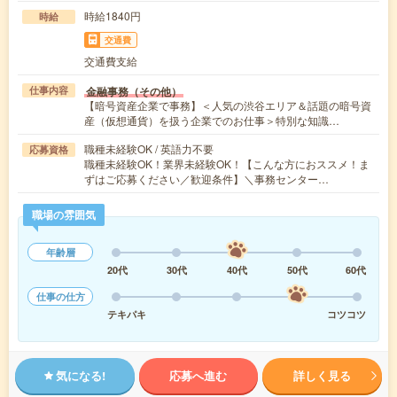
時給1840円
時給
交通費
交通費支給
金融事務（その他）
仕事内容
【暗号資産企業で事務】＜人気の渋谷エリア＆話題の暗号資
産（仮想通貨）を扱う企業でのお仕事＞特別な知識…
職種未経験OK / 英語力不要
応募資格
職種未経験OK！業界未経験OK！【こんな方におススメ！ま
ずはご応募ください／歓迎条件】＼事務センター…
職場の雰囲気
年齢層
20代
30代
40代
50代
60代
仕事の仕方
テキパキ
コツコツ
気になる!
応募へ進む
詳しく見る