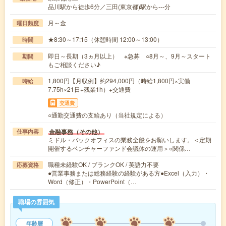
品川駅から徒歩6分／三田(東京都)駅から---分
月～金
曜日頻度
★8:30～17:15（休憩時間 12:00～13:00）
時間
即日～長期（3ヵ月以上） ※急募 ○8月～、9月～スタート
期間
もご相談ください♪
1,800円【月収例】約294,000円（時給1,800円×実働
時給
7.75h×21日+残業1h）+交通費
交通費
○通勤交通費の支給あり（当社規定による）
金融事務（その他）
仕事内容
ミドル・バックオフィスの業務全般をお願いします。＜定期
開催するベンチャーファンド会議体の運用＞○関係…
職種未経験OK / ブランクOK / 英語力不要
応募資格
●営業事務または総務経験の経験がある方●Excel（入力）・
Word（修正）・PowerPoint（…
職場の雰囲気
年齢層