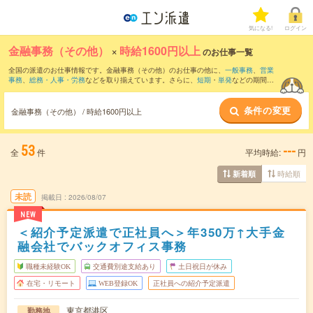
気になる!
ログイン
金融事務（その他）
×
時給1600円以上
のお仕事一覧
全国の派遣のお仕事情報です。金融事務（その他）のお仕事の他に、
一般事務
、
営業
事務
、
総務・人事・労務
などを取り揃えています。さらに、
短期
・
単発
などの期間
や、
職種未経験OK
などのこだわり条件で絞り込んでいただけます。
条件の変更
金融事務（その他） / 時給1600円以上
53
---
全
件
平均時給:
円
時給順
新着順
未読
掲載日
2026/08/07
NEW
＜紹介予定派遣で正社員へ＞年350万↑大手金
融会社でバックオフィス事務
職種未経験OK
交通費別途支給あり
土日祝日が休み
在宅・リモート
WEB登録OK
正社員への紹介予定派遣
東京都港区
勤務地