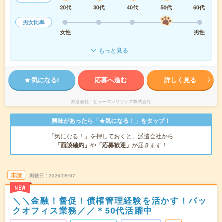
20代
30代
40代
50代
60代
男女比率
女性
男性
もっと見る
気になる!
応募へ進む
詳しく見る
派遣会社
ヒューマンリソシア株式会社
興味があったら「★気になる！」をタップ！
「気になる！」を押しておくと、派遣会社から
「面談確約」
や
「応募歓迎」
が届きます！
未読
掲載日
2026/08/07
NEW
＼＼金融！督促！債権管理経験を活かす！バッ
クオフィス業務／／＊50代活躍中