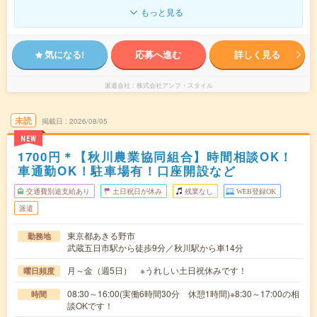
もっと見る
気になる!
応募へ進む
詳しく見る
派遣会社
株式会社アンフ・スタイル
未読
掲載日
2026/08/05
NEW
1700円＊【秋川農業協同組合】時間相談OK！
車通勤OK！駐車場有！口座開設など
交通費別途支給あり
土日祝日が休み
残業なし
WEB登録OK
派遣
東京都あきる野市
勤務地
武蔵五日市駅から徒歩9分／秋川駅から車14分
月～金（週5日） ※うれしい土日祝休みです！
曜日頻度
08:30～16:00(実働6時間30分 休憩1時間)※8:30～17:00の相
時間
談OKです！