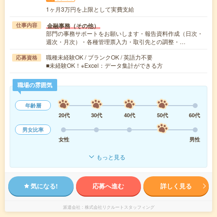
1ヶ月3万円を上限として実費支給
金融事務（その他）
仕事内容
部門の事務サポートをお願いします・報告資料作成（日次・
週次・月次）・各種管理票入力・取引先との調整・…
職種未経験OK / ブランクOK / 英語力不要
応募資格
■未経験OK！※Excel：データ集計ができる方
職場の雰囲気
年齢層
20代
30代
40代
50代
60代
男女比率
女性
男性
もっと見る
気になる!
応募へ進む
詳しく見る
派遣会社
株式会社リクルートスタッフィング