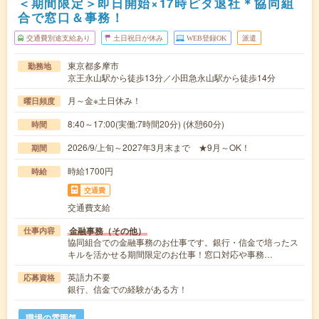
＜期間限定＞即日開始×17時ピタ退社＊協同組
合で窓口＆事務！
交通費別途支給あり
土日祝日が休み
WEB登録OK
派遣
東京都多摩市
勤務地
京王永山駅から徒歩13分／小田急永山駅から徒歩14分
月～金※土日休み！
曜日頻度
8:40～17:00(実働:7時間20分) (休憩60分)
時間
2026/9/上旬～2027年3月末まで ★9月～OK！
期間
時給1700円
時給
交通費
交通費支給
金融事務（その他）
仕事内容
協同組合での金融事務のお仕事です。銀行・信金で培ったス
キルを活かせる期間限定のお仕事！窓口対応や事務…
英語力不要
応募資格
銀行、信金での経験がある方！
職場の雰囲気