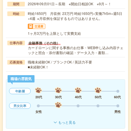
2026年09月01日～長期 ※開始日相談OK ※9月～！
期間
時給1650円 月収例 23万円 時給1650円×実働7h5m×週5日
時給
×4週 ※月収例を保証するものではありません。
交通費
1ヶ月3万円を上限として実費支給
金融事務（その他）
仕事内容
カードローンに関する事務のお仕事・WEB申し込み内容チェ
ックと照合・添付書類の確認・データ入力・書類…
職種未経験OK / ブランクOK / 英語力不要
応募資格
■未経験OK！
職場の雰囲気
年齢層
20代
30代
40代
50代
60代
男女比率
女性
男性
もっと見る