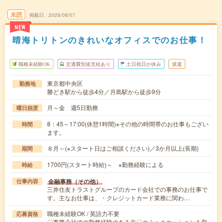
未読
掲載日
2026/08/07
NEW
晴海トリトンのきれいなオフィスでのお仕事！
職種未経験OK
交通費別途支給あり
土日祝日が休み
派遣
東京都中央区
勤務地
勝どき駅から徒歩4分／月島駅から徒歩9分
月～金 週5日勤務
曜日頻度
8：45～17:00(休憩1時間)※その他の時間帯のお仕事もござい
時間
ます。
８月～(※スタート日はご相談ください)／3か月以上(長期)
期間
1700円(スタート時給)～ ※勤務経験による
時給
金融事務（その他）
仕事内容
三井住友トラストグループのカード会社での事務のお仕事で
す。主なお仕事は、・クレジットカード業務に関わ…
職種未経験OK / 英語力不要
応募資格
〇事業会社での勤務経験のある方〇コミュニケーションを取