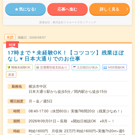
気になる!
応募へ進む
詳しく見る
派遣会社
株式会社リクルートスタッフィング
未読
掲載日
2026/08/07
NEW
17時まで＊未経験OK！【コツコツ】残業ほぼ
なし▼日本大通りでのお仕事
職種未経験OK
交通費別途支給あり
土日祝日が休み
WEB登録OK
派遣
横浜市中区
勤務地
日本大通り駅から徒歩5分／関内駅から徒歩15分
月～金／週5日
曜日頻度
08:40-17:00（休憩60分）実働7時間20分（残業少なめ！）
時間
2026年09月01日～長期 ※開始日相談OK ※9月～！
期間
時給1600円 月収例 23万円 時給1600円×実働7h20m×週5
時給