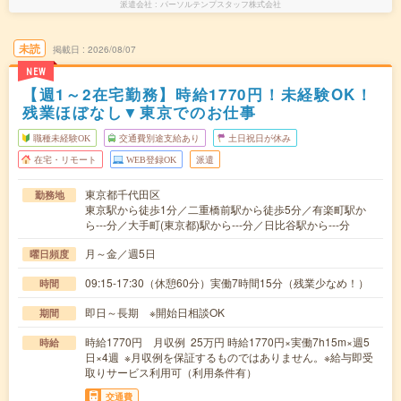
派遣会社
パーソルテンプスタッフ株式会社
未読
掲載日
2026/08/07
NEW
【週1～2在宅勤務】時給1770円！未経験OK！
残業ほぼなし▼東京でのお仕事
職種未経験OK
交通費別途支給あり
土日祝日が休み
在宅・リモート
WEB登録OK
派遣
東京都千代田区
勤務地
東京駅から徒歩1分／二重橋前駅から徒歩5分／有楽町駅か
ら---分／大手町(東京都)駅から---分／日比谷駅から---分
月～金／週5日
曜日頻度
09:15-17:30（休憩60分）実働7時間15分（残業少なめ！）
時間
即日～長期 ※開始日相談OK
期間
時給1770円 月収例 25万円 時給1770円×実働7h15m×週5
時給
日×4週 ※月収例を保証するものではありません。※給与即受
取りサービス利用可（利用条件有）
交通費