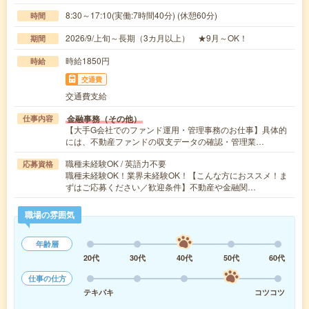
8:30～17:10(実働:7時間40分) (休憩60分)
時間
2026/9/上旬～長期（3カ月以上） ★9月～OK！
期間
時給1850円
時給
交通費
交通費支給
金融事務（その他）
仕事内容
【大手G会社でのファンド運用・管理事務のお仕事】具体的
には、不動産ファンドの収支データの確認・管理業…
職種未経験OK / 英語力不要
応募資格
職種未経験OK！業界未経験OK！【こんな方におススメ！ま
ずはご応募ください／歓迎条件】不動産や金融関…
職場の雰囲気
年齢層
20代
30代
40代
50代
60代
仕事の仕方
テキパキ
コツコツ