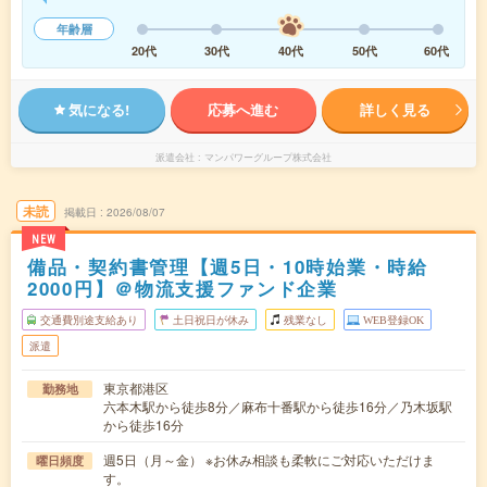
年齢層
20代
30代
40代
50代
60代
気になる!
応募へ進む
詳しく見る
派遣会社
マンパワーグループ株式会社
未読
掲載日
2026/08/07
NEW
備品・契約書管理【週5日・10時始業・時給
2000円】＠物流支援ファンド企業
交通費別途支給あり
土日祝日が休み
残業なし
WEB登録OK
派遣
東京都港区
勤務地
六本木駅から徒歩8分／麻布十番駅から徒歩16分／乃木坂駅
から徒歩16分
週5日（月～金） ※お休み相談も柔軟にご対応いただけま
曜日頻度
す。