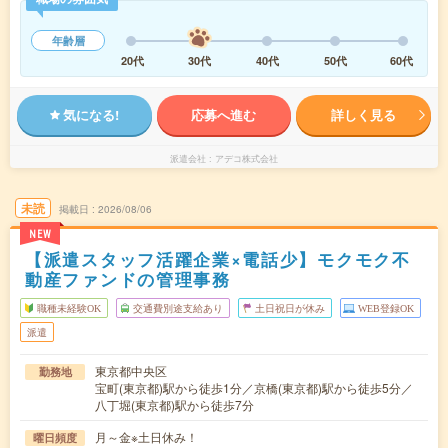
年齢層
20代
30代
40代
50代
60代
気になる!
応募へ進む
詳しく見る
派遣会社
アデコ株式会社
未読
掲載日
2026/08/06
NEW
【派遣スタッフ活躍企業×電話少】モクモク不
動産ファンドの管理事務
職種未経験OK
交通費別途支給あり
土日祝日が休み
WEB登録OK
派遣
東京都中央区
勤務地
宝町(東京都)駅から徒歩1分／京橋(東京都)駅から徒歩5分／
八丁堀(東京都)駅から徒歩7分
月～金※土日休み！
曜日頻度