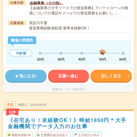
金融事務（その他）
仕事内容
【金融業界の大手リースでの督促業務】アパートローンの残
債についての電話やメールでの督促業務をお願いし…
英語力不要
応募資格
督促業務経験者歓迎 業界未経験OK！
職場の雰囲気
年齢層
20代
30代
40代
50代
60代
気になる!
応募へ進む
詳しく見る
派遣会社
アデコ株式会社
未読
掲載日
2026/08/06
NEW
《在宅あり！未経験OK！》時給1850円＊大手
金融機関でデータ入力のお仕事
職種未経験OK
交通費別途支給あり
土日祝日が休み