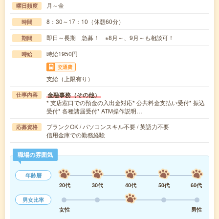
月～金
曜日頻度
8：30～17：10（休憩60分）
時間
即日～長期 急募！ ※8月～、9月～も相談可！
期間
時給1950円
時給
交通費
支給（上限有り）
金融事務（その他）
仕事内容
* 支店窓口での預金の入出金対応* 公共料金支払い受付* 振込
受付* 各種諸届受付* ATM操作説明…
ブランクOK / パソコンスキル不要 / 英語力不要
応募資格
信用金庫での勤務経験
職場の雰囲気
年齢層
20代
30代
40代
50代
60代
男女比率
女性
男性