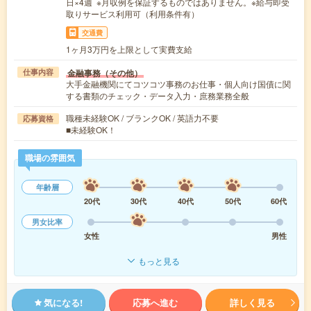
日×4週 ※月収例を保証するものではありません。※給与即受
取りサービス利用可（利用条件有）
交通費
1ヶ月3万円を上限として実費支給
金融事務（その他）
仕事内容
大手金融機関にてコツコツ事務のお仕事・個人向け国債に関
する書類のチェック・データ入力・庶務業務全般
職種未経験OK / ブランクOK / 英語力不要
応募資格
■未経験OK！
職場の雰囲気
年齢層
20代
30代
40代
50代
60代
男女比率
女性
男性
もっと見る
気になる!
応募へ進む
詳しく見る