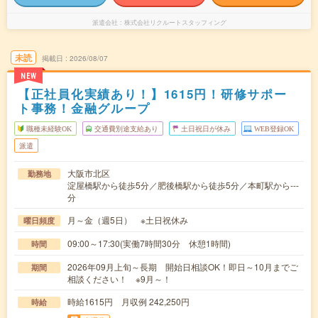
派遣会社
株式会社リクルートスタッフィング
未読
掲載日
2026/08/07
NEW
【正社員化実績あり！】1615円！研修サポー
ト事務！金融グループ
職種未経験OK
交通費別途支給あり
土日祝日が休み
WEB登録OK
派遣
大阪市北区
勤務地
淀屋橋駅から徒歩5分／肥後橋駅から徒歩5分／本町駅から---
分
月～金（週5日） ※土日祝休み
曜日頻度
09:00～17:30(実働7時間30分 休憩1時間)
時間
2026年09月上旬～長期 開始日相談OK！即日～10月までご
期間
相談ください！ ※9月～！
時給1615円 月収例 242,250円
時給