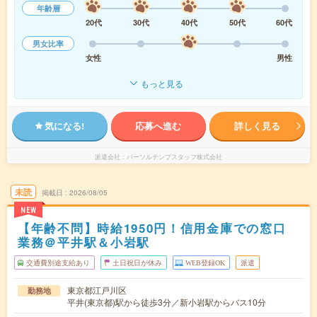
年齢層
20代
30代
40代
50代
60代
男女比率
女性
男性
もっと見る
気になる!
応募へ進む
詳しく見る
派遣会社
パーソルテンプスタッフ株式会社
未読
掲載日
2026/08/05
NEW
【年齢不問】時給1950円！信用金庫での窓口
業務＠平井駅＆小岩駅
交通費別途支給あり
土日祝日が休み
WEB登録OK
派遣
東京都江戸川区
勤務地
平井(東京都)駅から徒歩3分／新小岩駅からバス10分