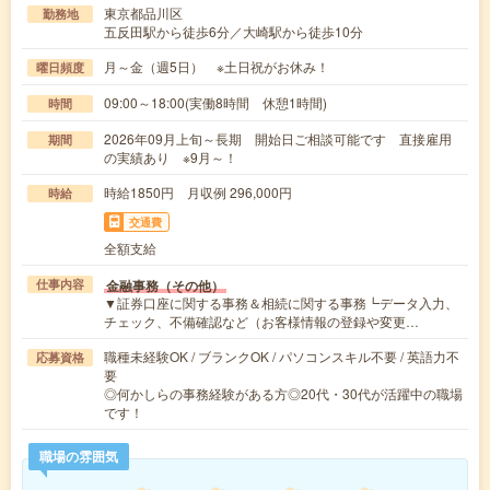
東京都品川区
勤務地
五反田駅から徒歩6分／大崎駅から徒歩10分
月～金（週5日） ※土日祝がお休み！
曜日頻度
09:00～18:00(実働8時間 休憩1時間)
時間
2026年09月上旬～長期 開始日ご相談可能です 直接雇用
期間
の実績あり ※9月～！
時給1850円 月収例 296,000円
時給
交通費
全額支給
金融事務（その他）
仕事内容
▼証券口座に関する事務＆相続に関する事務┗データ入力、
チェック、不備確認など（お客様情報の登録や変更…
職種未経験OK / ブランクOK / パソコンスキル不要 / 英語力不
応募資格
要
◎何かしらの事務経験がある方◎20代・30代が活躍中の職場
です！
職場の雰囲気