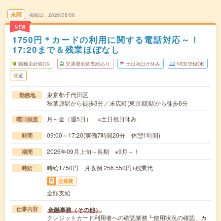
未読
掲載日
2026/08/06
NEW
1750円＊カードの利用に関する電話対応～！
17:20まで＆残業ほぼなし
職種未経験OK
交通費別途支給あり
土日祝日が休み
WEB登録OK
派遣
東京都千代田区
勤務地
秋葉原駅から徒歩3分／末広町(東京都)駅から徒歩6分
月～金（週5日） ※土日祝日休み
曜日頻度
09:00～17:20(実働7時間20分 休憩1時間)
時間
2026年09月上旬～長期 ※9月～！
期間
時給1750円 月収例 256,550円+残業代
時給
交通費
全額支給
金融事務（その他）
仕事内容
クレジットカード利用者への確認業務┗使用状況の確認、カ