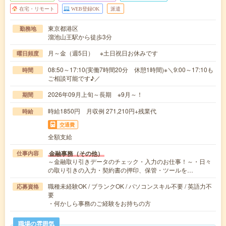
在宅・リモート
WEB登録OK
派遣
東京都港区
勤務地
溜池山王駅から徒歩3分
月～金（週5日） ※土日祝日お休みです
曜日頻度
08:50～17:10(実働7時間20分 休憩1時間)※＼9:00～17:10も
時間
ご相談可能です♪／
2026年09月上旬～長期 ※9月～！
期間
時給1850円 月収例 271,210円+残業代
時給
交通費
全額支給
金融事務（その他）
仕事内容
～金融取り引きデータのチェック・入力のお仕事！～・日々
の取り引きの入力・契約書の押印、保管・ツールを…
職種未経験OK / ブランクOK / パソコンスキル不要 / 英語力不
応募資格
要
・何かしら事務のご経験をお持ちの方
職場の雰囲気