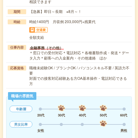
相談できます
【急募】即日～長期 ※8月～！
期間
時給1400円 月収例 203,000円+残業代
時給
交通費
全額支給
金融事務（その他）
仕事内容
＊窓口での受付対応＊電話対応＊各種書類作成・発送＊デー
タ入力＊顧客への入金案内・その他連絡 ほか
職種未経験OK / ブランクOK / パソコンスキル不要 / 英語力不
応募資格
要
対面での接客対応経験ある方OA基本操作・電話対応できる
方
職場の雰囲気
年齢層
20代
30代
40代
50代
60代
男女比率
女性
男性