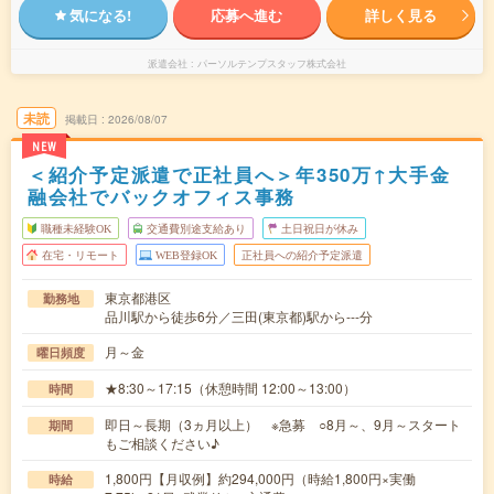
気になる!
応募へ進む
詳しく見る
派遣会社
パーソルテンプスタッフ株式会社
未読
掲載日
2026/08/07
NEW
＜紹介予定派遣で正社員へ＞年350万↑大手金
融会社でバックオフィス事務
職種未経験OK
交通費別途支給あり
土日祝日が休み
在宅・リモート
WEB登録OK
正社員への紹介予定派遣
東京都港区
勤務地
品川駅から徒歩6分／三田(東京都)駅から---分
月～金
曜日頻度
★8:30～17:15（休憩時間 12:00～13:00）
時間
即日～長期（3ヵ月以上） ※急募 ○8月～、9月～スタート
期間
もご相談ください♪
1,800円【月収例】約294,000円（時給1,800円×実働
時給