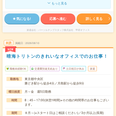
もっと見る
気になる!
応募へ進む
詳しく見る
派遣会社
パーソルテンプスタッフ株式会社 甲府オフィス
未読
掲載日
2026/08/10
NEW
晴海トリトンのきれいなオフィスでのお仕事！
職種未経験OK
交通費別途支給あり
土日祝日が休み
派遣
東京都中央区
勤務地
勝どき駅から徒歩4分／月島駅から徒歩9分
月～金 週5日勤務
曜日頻度
8：45～17:00(休憩1時間)※その他の時間帯のお仕事もござい
時間
ます。
８月～(※スタート日はご相談ください)／3か月以上(長期)
期間