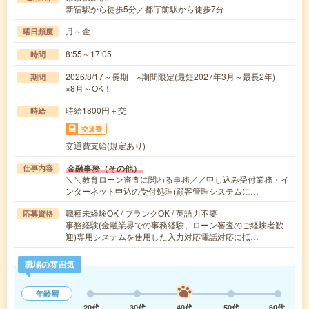
新宿駅から徒歩5分／都庁前駅から徒歩7分
月～金
曜日頻度
8:55～17:05
時間
2026/8/17～長期 ※期間限定(最短2027年3月～最長2年)
期間
※8月～OK！
時給1800円＋交
時給
交通費
交通費支給(規定あり)
金融事務（その他）
仕事内容
＼＼教育ローン審査に関わる事務／／申し込み受付業務・イ
ンターネット申込の受付処理(顧客管理システムに…
職種未経験OK / ブランクOK / 英語力不要
応募資格
事務経験(金融業界での事務経験、ローン審査のご経験者歓
迎)専用システムを使用した入力対応電話対応に抵…
職場の雰囲気
年齢層
20代
30代
40代
50代
60代