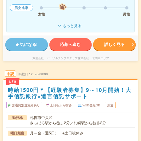
男女比率
女性
男性
もっと見る
気になる!
応募へ進む
詳しく見る
派遣会社
パーソルテンプスタッフ株式会社 北関東エリア
未読
掲載日
2026/08/08
NEW
時給1500円＊【経験者募集】9～10月開始！大
手信託銀行×遺言信託サポート
交通費別途支給あり
土日祝日が休み
WEB登録OK
派遣
札幌市中央区
勤務地
さっぽろ駅から徒歩2分／札幌駅から徒歩2分
月～金（週5日） ※土日祝休み
曜日頻度