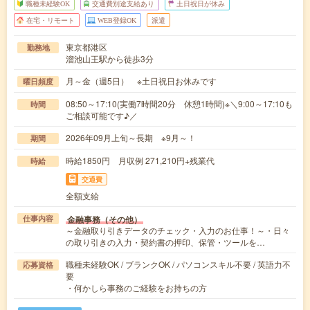
職種未経験OK
交通費別途支給あり
土日祝日が休み
在宅・リモート
WEB登録OK
派遣
東京都港区
勤務地
溜池山王駅から徒歩3分
月～金（週5日） ※土日祝日お休みです
曜日頻度
08:50～17:10(実働7時間20分 休憩1時間)※＼9:00～17:10も
時間
ご相談可能です♪／
2026年09月上旬～長期 ※9月～！
期間
時給1850円 月収例 271,210円+残業代
時給
交通費
全額支給
金融事務（その他）
仕事内容
～金融取り引きデータのチェック・入力のお仕事！～・日々
の取り引きの入力・契約書の押印、保管・ツールを…
職種未経験OK / ブランクOK / パソコンスキル不要 / 英語力不
応募資格
要
・何かしら事務のご経験をお持ちの方