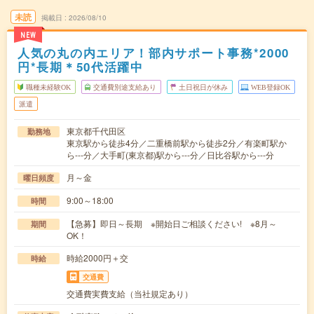
未読
掲載日
2026/08/10
NEW
人気の丸の内エリア！部内サポート事務*2000
円*長期＊50代活躍中
職種未経験OK
交通費別途支給あり
土日祝日が休み
WEB登録OK
派遣
東京都千代田区
勤務地
東京駅から徒歩4分／二重橋前駅から徒歩2分／有楽町駅か
ら---分／大手町(東京都)駅から---分／日比谷駅から---分
月～金
曜日頻度
9:00～18:00
時間
【急募】即日～長期 ※開始日ご相談ください! ※8月～
期間
OK！
時給2000円＋交
時給
交通費
交通費実費支給（当社規定あり）