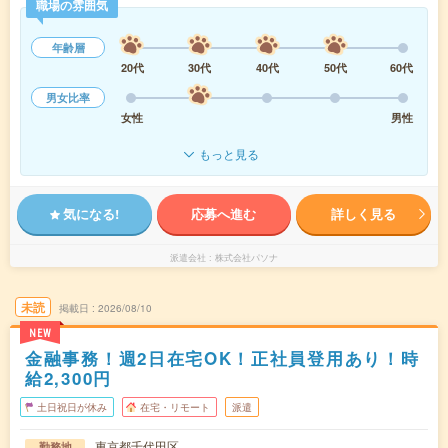
職場の雰囲気
年齢層
20代
30代
40代
50代
60代
男女比率
女性
男性
もっと見る
気になる!
応募へ進む
詳しく見る
派遣会社
株式会社パソナ
未読
掲載日
2026/08/10
NEW
金融事務！週2日在宅OK！正社員登用あり！時
給2,300円
土日祝日が休み
在宅・リモート
派遣
東京都千代田区
勤務地