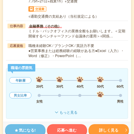
7.75h×21日+残業1h）+交通費
交通費
○通勤交通費の支給あり（当社規定による）
金融事務（その他）
仕事内容
ミドル・バックオフィスの業務全般をお願いします。＜定期
開催するベンチャーファンド会議体の運用＞○関係…
職種未経験OK / ブランクOK / 英語力不要
応募資格
●営業事務または総務経験の経験がある方●Excel（入力）・
Word（修正）・PowerPoint（…
職場の雰囲気
年齢層
20代
30代
40代
50代
60代
男女比率
女性
男性
もっと見る
気になる!
応募へ進む
詳しく見る