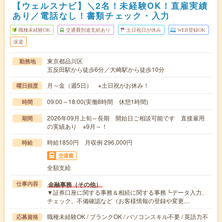
【ウェルスナビ】＼2名！未経験OK！直雇実績
あり／電話なし！書類チェック・入力
職種未経験OK
交通費別途支給あり
土日祝日が休み
WEB登録OK
派遣
東京都品川区
勤務地
五反田駅から徒歩6分／大崎駅から徒歩10分
月～金（週5日） ※土日祝がお休み！
曜日頻度
09:00～18:00(実働8時間 休憩1時間)
時間
2026年09月上旬～長期 開始日ご相談可能です 直接雇用
期間
の実績あり ※9月～！
時給1850円 月収例 296,000円
時給
交通費
全額支給
金融事務（その他）
仕事内容
▼証券口座に関する事務＆相続に関する事務┗データ入力、
チェック、不備確認など（お客様情報の登録や変更…
職種未経験OK / ブランクOK / パソコンスキル不要 / 英語力不
応募資格