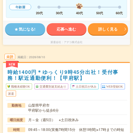
年齢層
20代
30代
40代
50代
60代
気になる!
応募へ進む
詳しく見る
派遣会社
アデコ株式会社
未読
掲載日
2026/08/10
NEW
時給1400円＊ゆっくり9時45分出社！受付事
務！駅近通勤便利！【甲府駅】
職種未経験OK
交通費別途支給あり
土日祝日が休み
WEB登録OK
派遣
山梨県甲府市
勤務地
甲府駅から徒歩6分
月～金（週5日） ※土日祝休み
曜日頻度
09:45～18:00(実働7時間15分 休憩1時間)※17時までの時短
時間