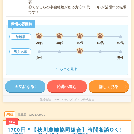
要
◎何かしらの事務経験がある方◎20代・30代が活躍中の職場
です！
職場の雰囲気
年齢層
20代
30代
40代
50代
60代
男女比率
女性
男性
もっと見る
気になる!
応募へ進む
詳しく見る
派遣会社
パーソルテンプスタッフ株式会社
未読
掲載日
2026/08/09
NEW
1700円＊【秋川農業協同組合】時間相談OK！