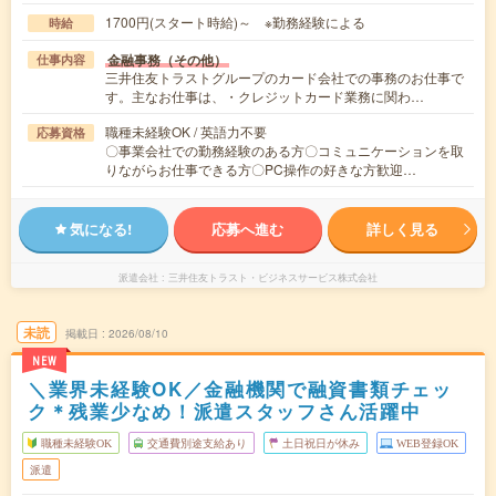
1700円(スタート時給)～ ※勤務経験による
時給
金融事務（その他）
仕事内容
三井住友トラストグループのカード会社での事務のお仕事で
す。主なお仕事は、・クレジットカード業務に関わ…
職種未経験OK / 英語力不要
応募資格
〇事業会社での勤務経験のある方〇コミュニケーションを取
りながらお仕事できる方〇PC操作の好きな方歓迎…
気になる!
応募へ進む
詳しく見る
派遣会社
三井住友トラスト・ビジネスサービス株式会社
未読
掲載日
2026/08/10
NEW
＼業界未経験OK／金融機関で融資書類チェッ
ク＊残業少なめ！派遣スタッフさん活躍中
職種未経験OK
交通費別途支給あり
土日祝日が休み
WEB登録OK
派遣