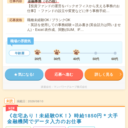
金融事務（その他）
仕事内容
【投資ファンドの運営をバックオフィスから支える事務のお
仕事】・ファンドの設立や変更などに伴う事務手続…
職種未経験OK / ブランクOK
応募資格
・英語を使用しての事務経験＝読み書き(英会話力は問いませ
ん)・Excel:表作成、関数(SUM、IF…
職場の雰囲気
年齢層
20代
30代
40代
50代
60代
気になる!
応募へ進む
詳しく見る
派遣会社
マンパワーグループ株式会社
未読
掲載日
2026/08/10
NEW
《在宅あり！未経験OK！》時給1850円＊大手
金融機関でデータ入力のお仕事