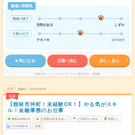
職場の雰囲気
職場の様子
活気がある
しずか
仕事の仕方
テキパキ
コツコツ
気になる!
応募へ進む
詳しく見る
派遣会社
パーソルテンプスタッフ株式会社 首都圏
未読
掲載日
2026/08/08
NEW
【館林市仲町！未経験OK！】やる気がスキ
ル！金融事務のお仕事
職種未経験OK
交通費別途支給あり
土日祝日が休み
残業なし
WEB登録OK
派遣