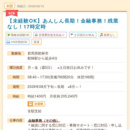
未読
掲載日
2026/08/10
NEW
【未経験OK】あんしん長期！金融事務！残業
なし！17時定時
職種未経験OK
交通費別途支給あり
土日祝日が休み
残業なし
WEB登録OK
派遣
群馬県館林市
勤務地
館林駅から徒歩4分
月～金（週5日） ※土日祝日お休みです！
曜日頻度
08:40～17:00(実働7時間20分 休憩1時間)
時間
2026年08月下旬～長期 ※8月～！
期間
時給1400円 月収例 205,240円
時給
交通費
全額支給
金融事務（その他）
仕事内容
＊融資に関する窓口対応・事務サポート・窓口対応・申し込
み書類や添付書類のチェック・顧客情報や融資申し…