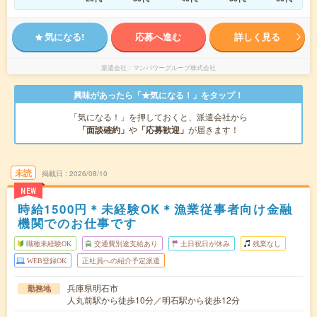
気になる!
応募へ進む
詳しく見る
派遣会社
マンパワーグループ株式会社
興味があったら「★気になる！」をタップ！
「気になる！」を押しておくと、派遣会社から
「面談確約」
や
「応募歓迎」
が届きます！
未読
掲載日
2026/08/10
NEW
時給1500円＊未経験OK＊漁業従事者向け金融
機関でのお仕事です
職種未経験OK
交通費別途支給あり
土日祝日が休み
残業なし
WEB登録OK
正社員への紹介予定派遣
兵庫県明石市
勤務地
人丸前駅から徒歩10分／明石駅から徒歩12分