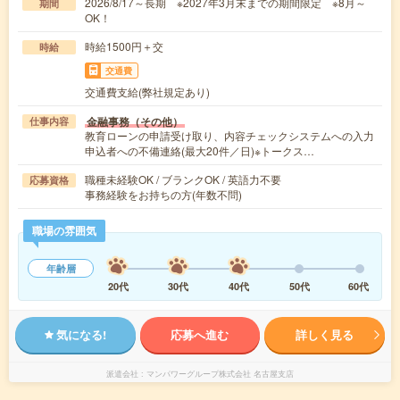
2026/8/17～長期 ※2027年3月末までの期間限定 ※8月～
期間
OK！
時給1500円＋交
時給
交通費
交通費支給(弊社規定あり)
金融事務（その他）
仕事内容
教育ローンの申請受け取り、内容チェックシステムへの入力
申込者への不備連絡(最大20件／日)※トークス…
職種未経験OK / ブランクOK / 英語力不要
応募資格
事務経験をお持ちの方(年数不問)
職場の雰囲気
年齢層
20代
30代
40代
50代
60代
気になる!
応募へ進む
詳しく見る
派遣会社
マンパワーグループ株式会社 名古屋支店