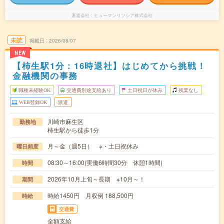
派遣会社
ヒューマンリソシア株式会社
未読
掲載日
2026/08/07
NEW
【柿生駅1分：16時退社】はじめてから挑戦！
金融機関の事務
職種未経験OK
交通費別途支給あり
土日祝日が休み
残業なし
WEB登録OK
派遣
川崎市麻生区
勤務地
柿生駅から徒歩1分
月～金（週5日） ※・土日祝休み
曜日頻度
08:30～16:00(実働6時間30分 休憩1時間)
時間
2026年10月上旬～長期 ※10月～！
期間
時給1450円 月収例 188,500円
時給
交通費
全額支給