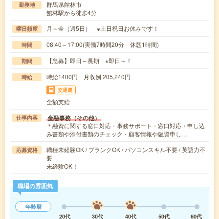
群馬県館林市
勤務地
館林駅から徒歩4分
月～金（週5日） ※土日祝日お休みです！
曜日頻度
08:40～17:00(実働7時間20分 休憩1時間)
時間
【急募】即日～長期 ※即日～！
期間
時給1400円 月収例 205,240円
時給
交通費
全額支給
金融事務（その他）
仕事内容
＊融資に関する窓口対応・事務サポート・窓口対応・申し込
み書類や添付書類のチェック・顧客情報や融資申し…
職種未経験OK / ブランクOK / パソコンスキル不要 / 英語力不
応募資格
要
未経験OK！
職場の雰囲気
年齢層
20代
30代
40代
50代
60代