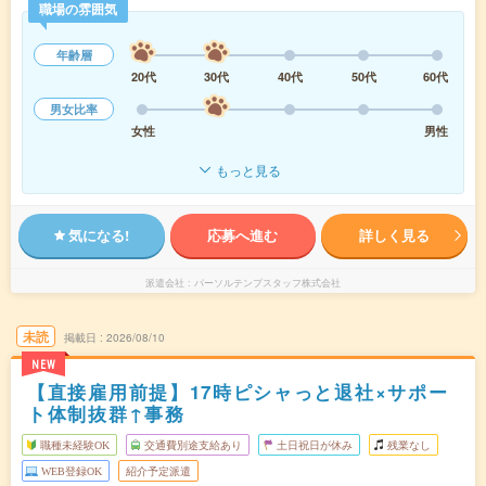
職場の雰囲気
年齢層
20代
30代
40代
50代
60代
男女比率
女性
男性
もっと見る
気になる!
応募へ進む
詳しく見る
派遣会社
パーソルテンプスタッフ株式会社
未読
掲載日
2026/08/10
NEW
【直接雇用前提】17時ピシャっと退社×サポー
ト体制抜群↑事務
職種未経験OK
交通費別途支給あり
土日祝日が休み
残業なし
WEB登録OK
紹介予定派遣