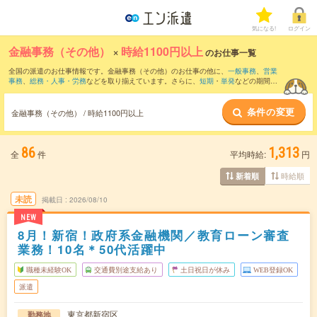
気になる!
ログイン
金融事務（その他）
×
時給1100円以上
のお仕事一覧
全国の派遣のお仕事情報です。金融事務（その他）のお仕事の他に、
一般事務
、
営業
事務
、
総務・人事・労務
などを取り揃えています。さらに、
短期
・
単発
などの期間
や、
職種未経験OK
などのこだわり条件で絞り込んでいただけます。
条件の変更
金融事務（その他） / 時給1100円以上
86
1,313
全
件
平均時給:
円
時給順
新着順
未読
掲載日
2026/08/10
NEW
8月！新宿！政府系金融機関／教育ローン審査
業務！10名＊50代活躍中
職種未経験OK
交通費別途支給あり
土日祝日が休み
WEB登録OK
派遣
東京都新宿区
勤務地