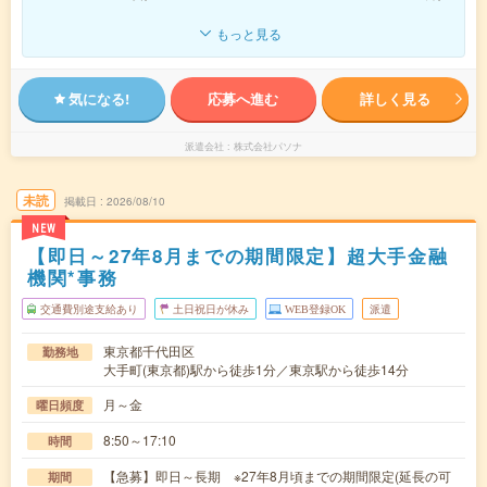
もっと見る
気になる!
応募へ進む
詳しく見る
派遣会社
株式会社パソナ
未読
掲載日
2026/08/10
NEW
【即日～27年8月までの期間限定】超大手金融
機関*事務
交通費別途支給あり
土日祝日が休み
WEB登録OK
派遣
東京都千代田区
勤務地
大手町(東京都)駅から徒歩1分／東京駅から徒歩14分
月～金
曜日頻度
8:50～17:10
時間
【急募】即日～長期 ※27年8月頃までの期間限定(延長の可
期間