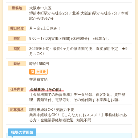
大阪市中央区
勤務地
堺筋本町駅から徒歩2分／北浜(大阪府)駅から徒歩7分／本町
駅から徒歩7分
月～金※土日休み！
曜日頻度
9:00～17:00(実働:7時間) (休憩60分) ※残業なし
時間
2026/9/上旬～最長6ヶ月の派遣期間後、直接雇用予定 ★9
期間
月～OK！
時給1550円
時給
交通費
交通費支給
金融事務（その他）
仕事内容
【金融機関での融資事務】データ登録、顧客対応、資料整
理、書類送付、電話応対、その他付随する業務をお願…
職種未経験OK / 英語力不要
応募資格
業界未経験もOK！【こんな方におススメ！】事務経験のあ
る方・金融業界経験者歓迎 知識不問
職場の雰囲気