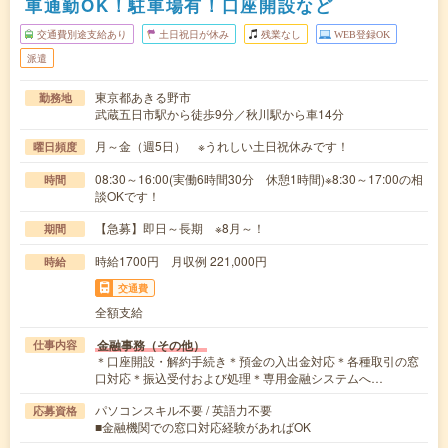
車通勤OK！駐車場有！口座開設など
交通費別途支給あり
土日祝日が休み
残業なし
WEB登録OK
派遣
東京都あきる野市
勤務地
武蔵五日市駅から徒歩9分／秋川駅から車14分
月～金（週5日） ※うれしい土日祝休みです！
曜日頻度
08:30～16:00(実働6時間30分 休憩1時間)※8:30～17:00の相
時間
談OKです！
【急募】即日～長期 ※8月～！
期間
時給1700円 月収例 221,000円
時給
交通費
全額支給
金融事務（その他）
仕事内容
＊口座開設・解約手続き＊預金の入出金対応＊各種取引の窓
口対応＊振込受付および処理＊専用金融システムへ…
パソコンスキル不要 / 英語力不要
応募資格
■金融機関での窓口対応経験があればOK