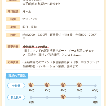
大手町(東京都)駅から徒歩1分
月～金
曜日頻度
9:00～17:30
時間
即日～長期
期間
時給2000～2300円（正社員切り替え後：年収500～700万
時給
円）
金融事務（その他）
仕事内容
- 日本ファンドの運営活動サポート- メール配信のチェッ
ク - 委託先（日本の信託銀行）とのコミュニ…
- 金融業界でのファンド取引業務経験（日本、中国ファンド/
応募資格
金融機関）- オペレーション業務、詳細まで…
職場の雰囲気
年齢層
20代
30代
40代
50代
60代
男女比率
女性
男性