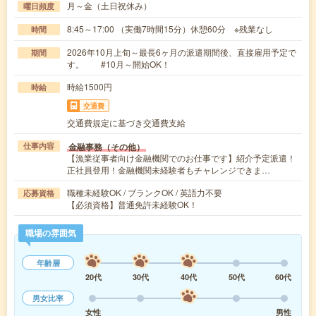
月～金（土日祝休み）
曜日頻度
8:45～17:00 （実働7時間15分）休憩60分 ※残業なし
時間
2026年10月上旬～最長6ヶ月の派遣期間後、直接雇用予定で
期間
す。 #10月～開始OK！
時給1500円
時給
交通費
交通費規定に基づき交通費支給
金融事務（その他）
仕事内容
【漁業従事者向け金融機関でのお仕事です】紹介予定派遣！
正社員登用！金融機関未経験者もチャレンジできま…
職種未経験OK / ブランクOK / 英語力不要
応募資格
【必須資格】普通免許未経験OK！
職場の雰囲気
年齢層
20代
30代
40代
50代
60代
男女比率
女性
男性