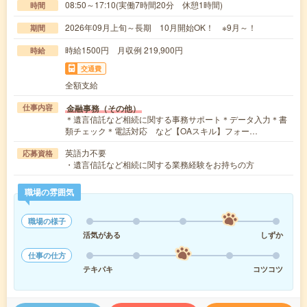
08:50～17:10(実働7時間20分 休憩1時間)
時間
2026年09月上旬～長期 10月開始OK！ ※9月～！
期間
時給1500円 月収例 219,900円
時給
交通費
全額支給
金融事務（その他）
仕事内容
＊遺言信託など相続に関する事務サポート＊データ入力＊書
類チェック＊電話対応 など【OAスキル】フォー…
英語力不要
応募資格
・遺言信託など相続に関する業務経験をお持ちの方
職場の雰囲気
職場の様子
活気がある
しずか
仕事の仕方
テキパキ
コツコツ