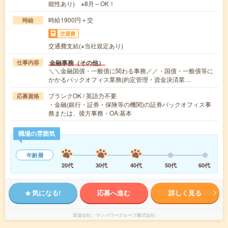
能性あり) ※8月～OK！
時給1900円＋交
時給
交通費
交通費支給(※当社規定あり)
金融事務（その他）
仕事内容
＼＼金融国債・一般債に関わる事務／／・国債・一般債等に
かかるバックオフィス業務(約定管理・資金決済業…
ブランクOK / 英語力不要
応募資格
・金融(銀行・証券・保険等の機関)の証券バックオフィス事
務または、後方事務・OA:基本
職場の雰囲気
年齢層
20代
30代
40代
50代
60代
気になる!
応募へ進む
詳しく見る
派遣会社
マンパワーグループ株式会社