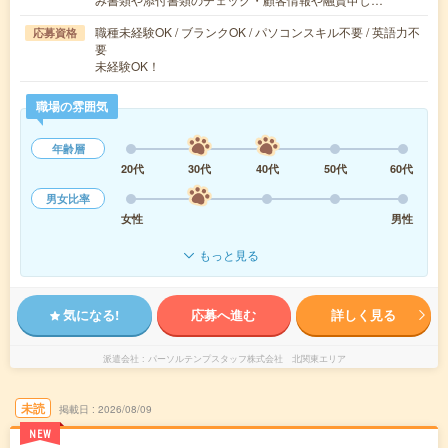
職種未経験OK / ブランクOK / パソコンスキル不要 / 英語力不
応募資格
要
未経験OK！
職場の雰囲気
年齢層
20代
30代
40代
50代
60代
男女比率
女性
男性
もっと見る
気になる!
応募へ進む
詳しく見る
派遣会社
パーソルテンプスタッフ株式会社 北関東エリア
未読
掲載日
2026/08/09
NEW