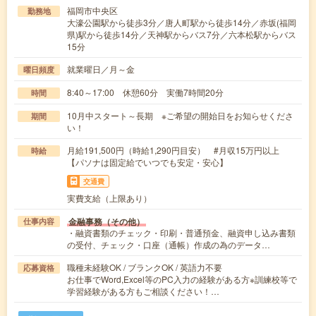
福岡市中央区
勤務地
大濠公園駅から徒歩3分／唐人町駅から徒歩14分／赤坂(福岡
県)駅から徒歩14分／天神駅からバス7分／六本松駅からバス
15分
就業曜日／月～金
曜日頻度
8:40～17:00 休憩60分 実働7時間20分
時間
10月中スタート～長期 ※ご希望の開始日をお知らせくださ
期間
い！
月給191,500円（時給1,290円目安） #月収15万円以上
時給
【パソナは固定給でいつでも安定・安心】
交通費
実費支給（上限あり）
金融事務（その他）
仕事内容
・融資書類のチェック・印刷・普通預金、融資申し込み書類
の受付、チェック・口座（通帳）作成の為のデータ…
職種未経験OK / ブランクOK / 英語力不要
応募資格
お仕事でWord,Excel等のPC入力の経験がある方※訓練校等で
学習経験がある方もご相談ください！…