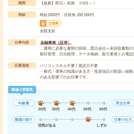
期間
【急募】即日～長期 ※8月～！
時給
時給1800円 月収例 288,000円
交通費
全額支給
仕事内容
金融事務（証券）
…運用に必要な書類の回収…委託会社へ未回収書類の
期日管理…日次処理…データ格納…取引業者との電話
応募資格
パソコンスキル不要 / 英語力不要
・株式・債券の知識がある方・投資信託の取扱い経験
のある部署でのお仕事です。
職場の雰囲気
年齢層
男女比率
20代
30代
40代
50代
60代
職場の様子
仕事の仕方
活気がある
しずか