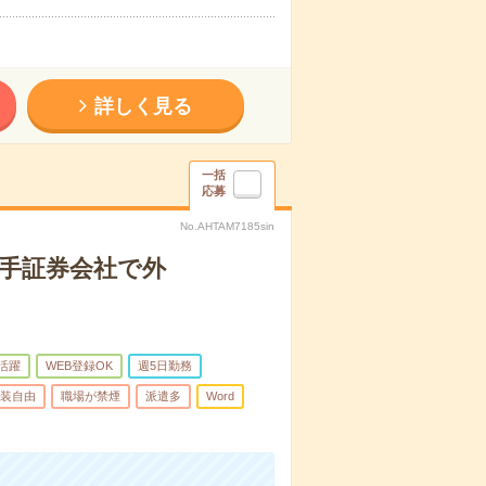
詳しく見る
一括
応募
No.AHTAM7185sin
大手証券会社で外
代活躍
WEB登録OK
週5日勤務
装自由
職場が禁煙
派遣多
Word