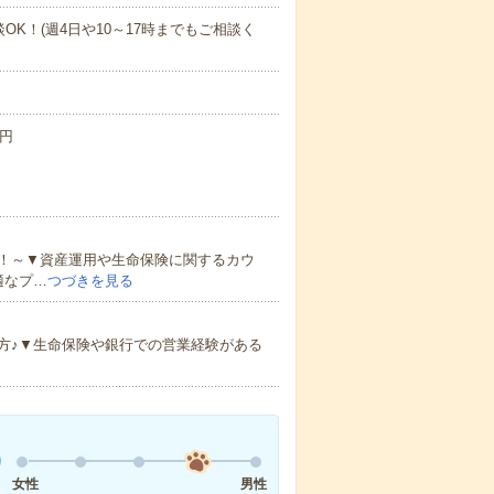
相談OK！(週4日や10～17時までもご相談く
0円
！～▼資産運用や生命保険に関するカウ
適なプ…
つづきを見る
方♪▼生命保険や銀行での営業経験がある
女性
男性