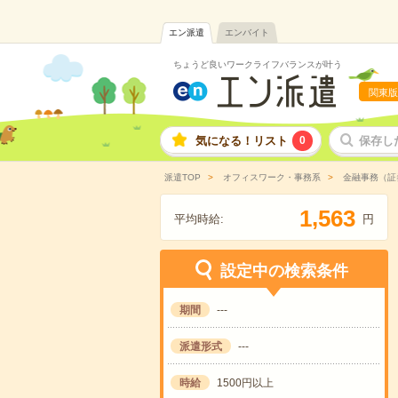
エン派遣
エンバイト
ちょうど良いワークライフバランスが叶う
関東版
気になる！リスト
0
保存し
派遣TOP
オフィスワーク・事務系
金融事務（証
,
1
5
6
3
平均時給:
円
設定中の検索条件
期間
---
派遣形式
---
時給
1500円以上