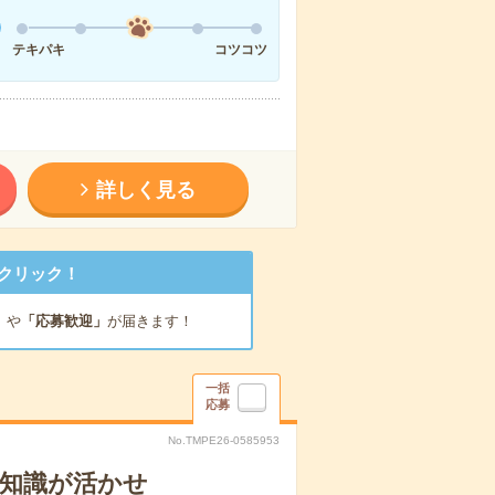
テキパキ
コツコツ
詳しく見る
クリック！
」
や
「応募歓迎」
が届きます！
一括
応募
No.TMPE26-0585953
の知識が活かせ