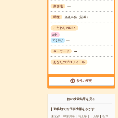
勤務地
---
職種
金融事務（証券）
こだわりINDEX
---
絶対
---
できれば
キーワード
---
あなたのプロフィール
---
条件の変更
他の検索結果を見る
勤務地でお仕事情報をさがす
東京都
神奈川県
埼玉県
千葉県
栃木