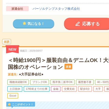
パーソルテンプスタッフ株式会社
派遣会社
応募する
気になる！
未読
NEW
掲載日
2026/08/07
＜時給1900円＞服装自由＆デニムOK！
国株のオペレーション
派遣
●大手証券会社●
派遣先
職種未経験OK
ブランクOK
既卒第二新卒OK
履歴書不要
40～50
土日祝休
17時前までの仕事
金融
交費支給
駅歩5分
大手
服
Excel
ここがポイント！