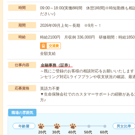
時間
09:00～18:00(実働8時間 休憩1時間)※時短勤務も
ださい♪)
期間
2026年09月上旬～長期 ※9月～！
時給
時給2100円 月収例 336,000円 研修期間：時給185
交通費
全額支給
仕事内容
金融事務（証券）
～既にご登録のお客様の相談対応をお願いいたします
ンセリング対応Lライフプランや収支状況の確認、最
応募資格
英語力不要
▼生命保険会社でのカスタマーサポートの経験がある
方♪
職場の雰囲気
年齢層
男女比率
20代
30代
40代
50代
60代