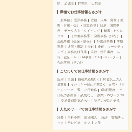
県
茨城県
群馬県
山梨県
職種でお仕事情報をさがす
一般事務
営業事務
総務・人事・労務
経
理・財務・会計・英文経理
貿易・国際事
務
データ入力・タイピング
秘書・セクレ
タリー
その他事務系
金融事務（銀行）
金融事務（生保・損保）
外国語事務
学校
事務
通訳・翻訳
受付
企画・マーケティ
ング
事務的軽作業
法務・特許事務
広
報・宣伝・IR
OA事務・OAオペレーター
金融事務（その他）
こだわりでお仕事情報をさがす
短期
単発
職種未経験OK
10名以上の大
量募集
友だちと一緒の応募OK
在宅・リモ
ートワーク
週2～3日勤務
週4日勤務
土
日祝のみ勤務
残業なし
副業・WワークOK
交通費別途支給あり
語学力が活かせる
人気のワードでお仕事情報をさがす
急募
年齢不問
財団法人
英語
書類チェ
ック
テレビ局
封入
大学