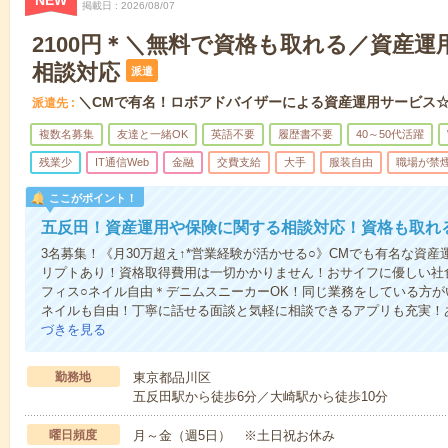
NEW
掲載日
2026/08/07
2100円＊＼無料で資格も取れる／資産
相談対応
派遣
＼CMで有名！ロボアドバイザーによる資産運用サービス
派遣先
複数名募集
友達と一緒OK
英語不要
履歴書不要
40～50代活躍
残業少
IT通信Web
金融
交費支給
大手
服装自由
職場が禁
ここがポイント！
五反田！資産運用や保険に関する相談対応！資格も取れ
3名募集！《月30万超え↑*営業経験が活かせる○》CMでも有名な資
リプトあり！資格取得費用は一切かかりません！おサイフに優しい社
フィス○ネイル自由＊デニムスニーカーOK！同じ業務をしている方が
ネイルも自由！丁寧に話せる面談と気軽に相談できるアプリも充実！
づきを見る
勤務地
東京都品川区
五反田駅から徒歩6分／大崎駅から徒歩10分
曜日頻度
月～金（週5日） ※土日祝お休み