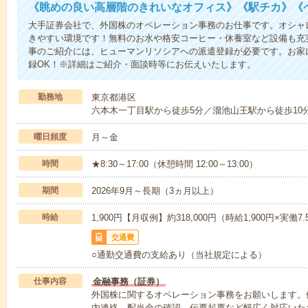
《眺めの良い高層階のきれいなオフィス》《駅チカ》《
大手証券会社で、外国株のオペレーション事務のお仕事です。オシャ
きやすい環境です！無料のお水や格安コーヒー・休養室など設備も充
事のご紹介には、ヒューマンリソシアへの派遣登録が必要です。お家
録OK！※詳細はご紹介・面談時等にお伝えいたします。
勤務地
東京都港区
六本木一丁目駅から徒歩5分／溜池山王駅から徒歩10分
曜日頻度
月～金
時間
★8:30～17:00（休憩時間 12:00～13:00）
期間
2026年9月～長期（3ヵ月以上）
時給
1,900円【月収例】約318,000円（時給1,900円×実働7.
交通費
○通勤交通費の支給あり（当社規定による）
仕事内容
金融事務（証券）
外国株に関するオペレーション事務をお願いします。
内連絡、配当金の確認、伝票起票など幅広く対応いた