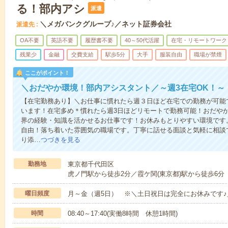
る！部内アシ
派遣
＼メガバンクグループ♪／ネット証券会社
派遣先
OA不要
英語不要
履歴書不要
40～50代活躍
在宅・リモートワーク
残業少
金融
交費支給
駅歩5分
大手
服装自由
職場が禁煙
ここがポイント！
＼おだやか環境！部内アシスタント／～週3在宅OK！～
【在宅勤務あり】＼お仕事に慣れたら週３日ほど在宅での勤務が可能
います！在宅多め＊慣れたら週3日ほどリモートで勤務可能！おだや
界の経験・知識を活かせるお仕事です！お休みもとりやすい環境です
自由！落ち着いた雰囲気の職場です。丁寧に話せる面談と気軽に相談
り添…
つづきを見る
勤務地
東京都千代田区
虎ノ門駅から徒歩2分／霞ケ関(東京都)駅から徒歩6分
曜日頻度
月～金（週5日） ※＼土日祝日は完全にお休みです♪
時間
08:40～17:40(実働8時間 休憩1時間)