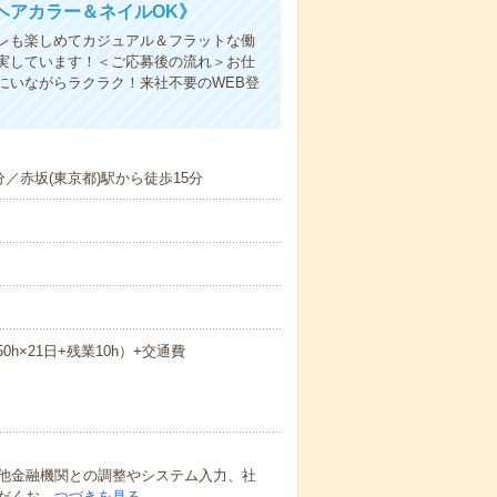
ヘアカラー＆ネイルOK》
レも楽しめてカジュアル＆フラットな働
実しています！＜ご応募後の流れ＞お仕
にいながらラクラク！来社不要のWEB登
／赤坂(東京都)駅から徒歩15分
50h×21日+残業10h）+交通費
他金融機関との調整やシステム入力、社
だくお…
つづきを見る