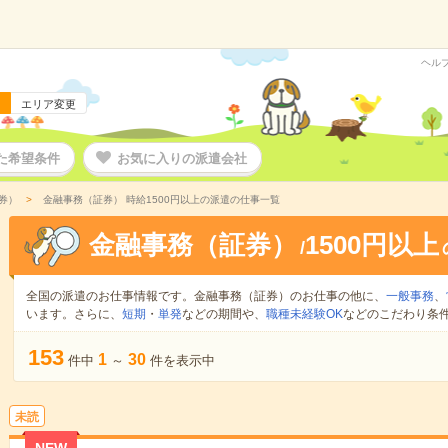
ヘル
エリア変更
た希望条件
お気に入りの派遣会社
券）
金融事務（証券） 時給1500円以上の派遣の仕事一覧
金融事務（証券）
1500円以上
/
全国の派遣のお仕事情報です。金融事務（証券）のお仕事の他に、
一般事務
、
います。さらに、
短期
・
単発
などの期間や、
職種未経験OK
などのこだわり条
153
1
30
件中
～
件を表示中
未読