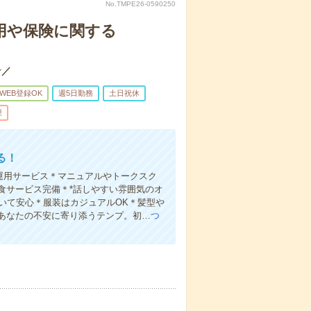
No.TMPE26-0590250
運用や保険に関する
☆／
WEB登録OK
週5日勤務
土日祝休
煙
る！
産運用サービス＊マニュアルやトークスク
食サービス完備＊*話しやすい雰囲気のオ
いて安心＊服装はカジュアルOK＊髪型や
あなたの不安に寄り添うテンプ。初…
つ