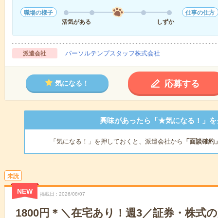
職場の様子
仕事の仕方
活気がある
しずか
パーソルテンプスタッフ株式会社
派遣会社
応募する
気になる！
興味があったら「★気になる！」を
「気になる！」を押しておくと、派遣会社から
「面談確約
未読
NEW
掲載日
2026/08/07
1800円＊＼在宅あり！週3／証券・株式