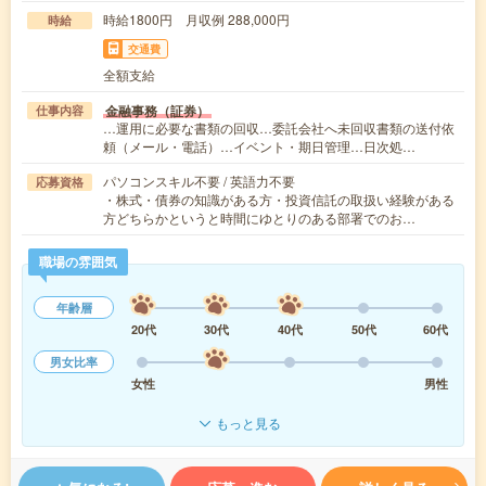
時給1800円 月収例 288,000円
時給
交通費
全額支給
金融事務（証券）
仕事内容
…運用に必要な書類の回収…委託会社へ未回収書類の送付依
頼（メール・電話）…イベント・期日管理…日次処…
パソコンスキル不要 / 英語力不要
応募資格
・株式・債券の知識がある方・投資信託の取扱い経験がある
方どちらかというと時間にゆとりのある部署でのお…
職場の雰囲気
年齢層
20代
30代
40代
50代
60代
男女比率
女性
男性
もっと見る