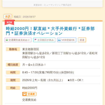
派遣会社
ヒューマンリソシア株式会社
未読
掲載日
2026/08/07
NEW
時給2000円！駅直結＊大手外資銀行＊証券部
門＊証券決済オペレーション
交通費別途支給あり
土日祝日が休み
WEB登録OK
派遣
東京都新宿区
勤務地
東新宿駅から徒歩2分／新宿三丁目駅から徒歩12分／若松河
田駅から徒歩12分
月～金※土日休み！
曜日頻度
8:45～17:00(実働:7時間15分) (休憩60分)
時間
2026/9/上旬～長期（3カ月以上） ★9月～OK！
期間
時給2000円
時給
交通費
交通費支給