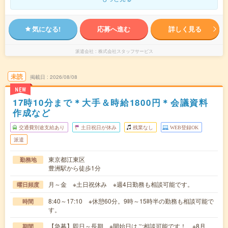
気になる!
応募へ進む
詳しく見る
派遣会社
株式会社スタッフサービス
未読
掲載日
2026/08/08
NEW
17時10分まで＊大手＆時給1800円＊会議資料
作成など
交通費別途支給あり
土日祝日が休み
残業なし
WEB登録OK
派遣
東京都江東区
勤務地
豊洲駅から徒歩1分
月～金 ※土日祝休み ※週4日勤務も相談可能です。
曜日頻度
8:40～17:10 ※休憩60分。9時～15時半の勤務も相談可能で
時間
す。
【急募】即日～長期 ※開始日はご相談可能です！ ※8月
期間