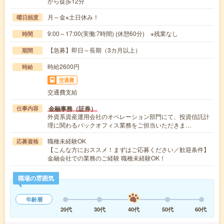
から徒歩12分
月～金※土日休み！
曜日頻度
9:00～17:00(実働:7時間) (休憩60分) ※残業なし
時間
【急募】即日～長期（3カ月以上）
期間
時給2600円
時給
交通費
交通費支給
金融事務（証券）
仕事内容
外資系資産運用会社のオペレーション部門にて、投資信託計
理に関わるバックオフィス業務をご担当いただきま…
職種未経験OK
応募資格
【こんな方におススメ！まずはご応募ください／歓迎条件】
金融会社での業務のご経験 職種未経験OK！
職場の雰囲気
年齢層
20代
30代
40代
50代
60代