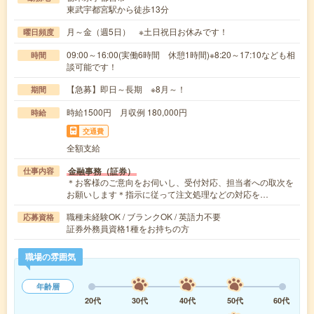
東武宇都宮駅から徒歩13分
月～金（週5日） ※土日祝日お休みです！
曜日頻度
09:00～16:00(実働6時間 休憩1時間)※8:20～17:10なども相
時間
談可能です！
【急募】即日～長期 ※8月～！
期間
時給1500円 月収例 180,000円
時給
交通費
全額支給
金融事務（証券）
仕事内容
＊お客様のご意向をお伺いし、受付対応、担当者への取次を
お願いします＊指示に従って注文処理などの対応を…
職種未経験OK / ブランクOK / 英語力不要
応募資格
証券外務員資格1種をお持ちの方
職場の雰囲気
年齢層
20代
30代
40代
50代
60代