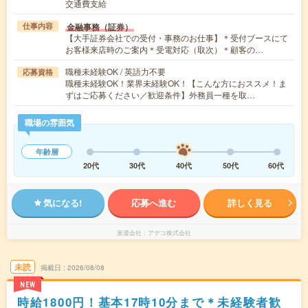
交通費支給
金融事務（証券）
仕事内容
【大手証券会社での受付・事務のお仕事】＊受付ブースにて
お客様来店時のご案内＊受電対応（取次）＊顧客の…
職種未経験OK / 英語力不要
応募資格
職種未経験OK！業界未経験OK！【こんな方におススメ！ま
ずはご応募ください／歓迎条件】外務員一種を取…
職場の雰囲気
年齢層
20代
30代
40代
50代
60代
気になる!
応募へ進む
詳しく見る
派遣会社
アデコ株式会社
未読
掲載日
2026/08/08
NEW
時給1800円！基本17時10分まで＊未経験者歓