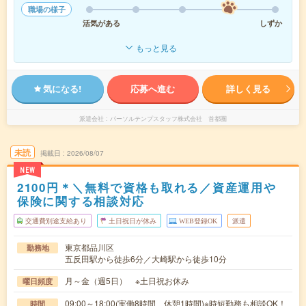
職場の様子
活気がある
しずか
もっと見る
気になる!
応募へ進む
詳しく見る
派遣会社
パーソルテンプスタッフ株式会社 首都圏
未読
掲載日
2026/08/07
NEW
2100円＊＼無料で資格も取れる／資産運用や
保険に関する相談対応
交通費別途支給あり
土日祝日が休み
WEB登録OK
派遣
東京都品川区
勤務地
五反田駅から徒歩6分／大崎駅から徒歩10分
月～金（週5日） ※土日祝お休み
曜日頻度
09:00～18:00(実働8時間 休憩1時間)※時短勤務も相談OK！
時間