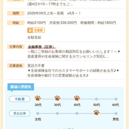
(週4日や10～17時までもご…
2026年09月上旬～長期 ※9月～！
期間
時給2100円 月収例 336,000円 研修期間：時給1850円
時給
交通費
全額支給
金融事務（証券）
仕事内容
～既にご登録のお客様の相談対応をお願いいたします！～▼
資産運用や生命保険に関するカウンセリング対応L…
英語力不要
応募資格
▼生命保険会社でのカスタマーサポートの経験がある方♪▼
生命保険や銀行での営業経験がある方♪
職場の雰囲気
年齢層
20代
30代
40代
50代
60代
男女比率
女性
男性