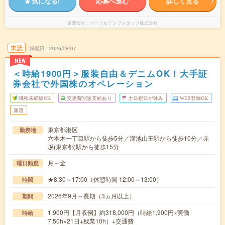
気になる!
応募へ進む
詳しく見る
派遣会社
パーソルテンプスタッフ株式会社
未読
掲載日
2026/08/07
NEW
＜時給1900円＞服装自由＆デニムOK！大手証
券会社で外国株のオペレーション
職種未経験OK
交通費別途支給あり
土日祝日が休み
WEB登録OK
派遣
東京都港区
勤務地
六本木一丁目駅から徒歩5分／溜池山王駅から徒歩10分／赤
坂(東京都)駅から徒歩15分
月～金
曜日頻度
★8:30～17:00（休憩時間 12:00～13:00）
時間
2026年9月～長期（3ヵ月以上）
期間
1,900円【月収例】約318,000円（時給1,900円×実働
時給
7.50h×21日+残業10h）+交通費