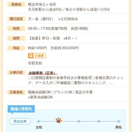
横浜市保土ヶ谷区
勤務地
天王町駅から徒歩5分／保土ケ谷駅から送迎バス5分
月～金（週5日） ※土日祝休み
曜日頻度
09:00～17:00(実働7時間 休憩1時間)
時間
【急募】即日～長期 ※8月～！
期間
時給1450円 月収例 203,000円
時給
交通費
全額支給
金融事務（証券）
仕事内容
〇口座開設書類や各種手続きの事務処理〇各種伝票のチェッ
ク、データ入力〇不備確認〇書類のスキャニング、…
職種未経験OK / ブランクOK / 英語力不要
応募資格
※業界未経験OK
職場の雰囲気
男女比率
女性
男性