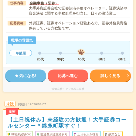
金融事務（証券）
仕事内容
大手外資証券会社で証券決済事務オペレーター。証券決済や
資金決済に関する事務処理を担当し、日々の決済業…
外資証券、証券オペレーション経験ある方。証券外務員資格
応募資格
保有している方歓迎です。
職場の雰囲気
年齢層
20代
30代
40代
50代
60代
気になる!
応募へ進む
詳しく見る
派遣会社
アデコ株式会社
未読
掲載日
2026/08/07
NEW
【土日祝休み】未経験の方歓迎！大手証券コー
ルセンター＊錦糸町駅すぐ！
職種未経験OK
交通費別途支給あり
土日祝日が休み
残業なし