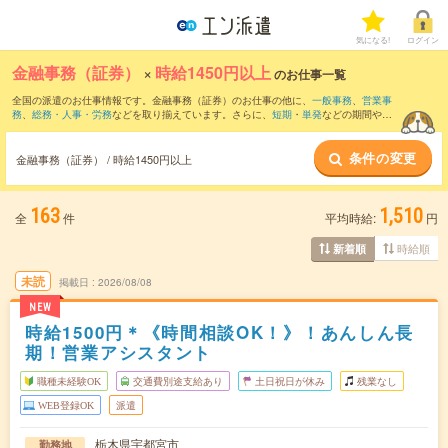
気になる!
ログイン
金融事務（証券）
×
時給1450円以上
のお仕事一覧
全国の派遣のお仕事情報です。金融事務（証券）のお仕事の他に、
一般事務
、
営業事
務
、
総務・人事・労務
などを取り揃えています。さらに、
短期
・
単発
などの期間や、
職種未経験OK
などのこだわり条件で絞り込んでいただけます。
条件の変更
金融事務（証券） / 時給1450円以上
163
1,510
全
件
平均時給:
円
時給順
新着順
未読
掲載日
2026/08/08
NEW
時給1500円＊《時間相談OK！》！あんしん長
期！営業アシスタント
職種未経験OK
交通費別途支給あり
土日祝日が休み
残業なし
WEB登録OK
派遣
栃木県宇都宮市
勤務地