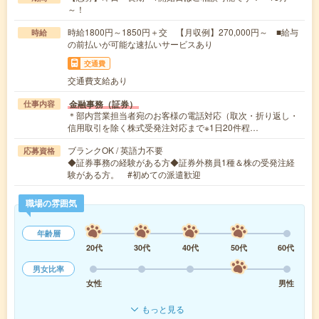
～！
時給1800円～1850円＋交 【月収例】270,000円～ ■給与
時給
の前払いが可能な速払いサービスあり
交通費
交通費支給あり
金融事務（証券）
仕事内容
＊部内営業担当者宛のお客様の電話対応（取次・折り返し・
信用取引を除く株式受発注対応まで※1日20件程…
ブランクOK / 英語力不要
応募資格
◆証券事務の経験がある方◆証券外務員1種＆株の受発注経
験がある方。 #初めての派遣歓迎
職場の雰囲気
年齢層
20代
30代
40代
50代
60代
男女比率
女性
男性
もっと見る