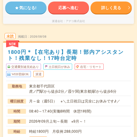
気になる!
応募へ進む
詳しく見る
派遣会社
アデコ株式会社
未読
掲載日
2026/08/08
NEW
1800円＊【在宅あり】長期！部内アシスタン
ト！残業なし！17時台定時
交通費別途支給あり
土日祝日が休み
在宅・リモート
WEB登録OK
派遣
東京都千代田区
勤務地
虎ノ門駅から徒歩2分／霞ケ関(東京都)駅から徒歩6分
月～金（週5日） ※＼土日祝日は完全にお休みです♪／
曜日頻度
08:40～17:40(実働8時間 休憩1時間)
時間
2026年09月上旬～長期 ※9月～！
期間
時給1800円 月収例 288,000円
時給