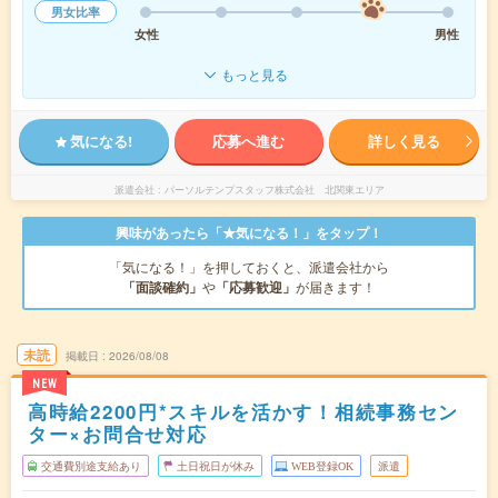
男女比率
女性
男性
もっと見る
気になる!
応募へ進む
詳しく見る
派遣会社
パーソルテンプスタッフ株式会社 北関東エリア
興味があったら「★気になる！」をタップ！
「気になる！」を押しておくと、派遣会社から
「面談確約」
や
「応募歓迎」
が届きます！
未読
掲載日
2026/08/08
NEW
高時給2200円*スキルを活かす！相続事務セン
ター×お問合せ対応
交通費別途支給あり
土日祝日が休み
WEB登録OK
派遣