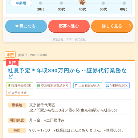
年齢層
20代
30代
40代
50代
60代
気になる!
応募へ進む
詳しく見る
派遣会社
アデコ株式会社
未読
掲載日
2026/08/08
NEW
社員予定＊年収390万円から‥証券代行業務な
ど
職種未経験OK
交通費別途支給あり
土日祝日が休み
WEB登録OK
紹介予定派遣
東京都千代田区
勤務地
虎ノ門駅から徒歩3分／霞ケ関(東京都)駅から徒歩6分
月～金 ※土日祝休み
曜日頻度
9:00～17:00 ※残業はほとんどありません。※休憩60分。
時間