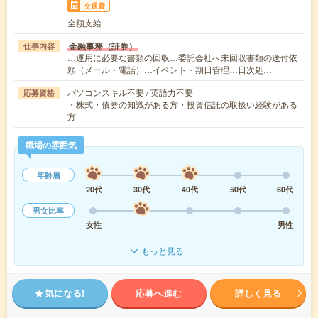
交通費
全額支給
金融事務（証券）
仕事内容
…運用に必要な書類の回収…委託会社へ未回収書類の送付依
頼（メール・電話）…イベント・期日管理…日次処…
パソコンスキル不要 / 英語力不要
応募資格
・株式・債券の知識がある方・投資信託の取扱い経験がある
方
職場の雰囲気
年齢層
20代
30代
40代
50代
60代
男女比率
女性
男性
もっと見る
気になる!
応募へ進む
詳しく見る