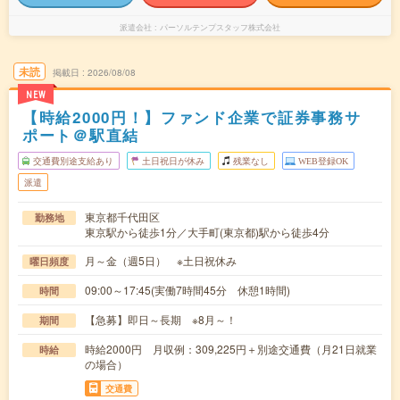
派遣会社
パーソルテンプスタッフ株式会社
未読
掲載日
2026/08/08
NEW
【時給2000円！】ファンド企業で証券事務サ
ポート＠駅直結
交通費別途支給あり
土日祝日が休み
残業なし
WEB登録OK
派遣
東京都千代田区
勤務地
東京駅から徒歩1分／大手町(東京都)駅から徒歩4分
月～金（週5日） ※土日祝休み
曜日頻度
09:00～17:45(実働7時間45分 休憩1時間)
時間
【急募】即日～長期 ※8月～！
期間
時給2000円 月収例：309,225円＋別途交通費（月21日就業
時給
の場合）
交通費