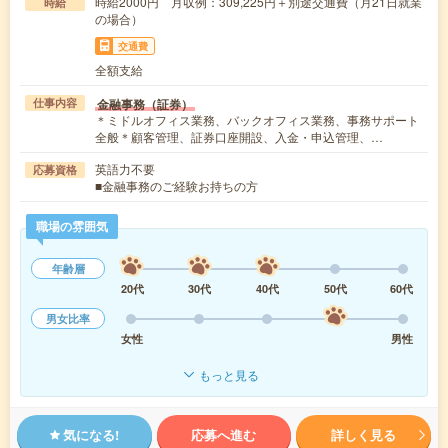
時給2000円 月収例：309,225円＋別途交通費（月21日就業
時給
の場合）
交通費
全額支給
金融事務（証券）
仕事内容
＊ミドルオフィス業務、バックオフィス業務、事務サポート
全般＊顧客管理、証券口座開設、入金・申込管理、…
英語力不要
応募資格
■金融事務のご経験お持ちの方
職場の雰囲気
年齢層
20代
30代
40代
50代
60代
男女比率
女性
男性
もっと見る
気になる!
応募へ進む
詳しく見る