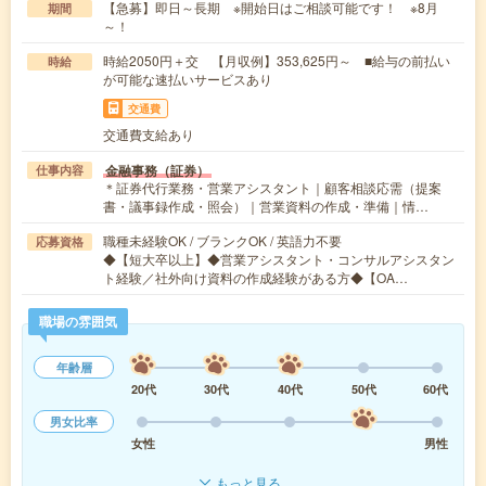
【急募】即日～長期 ※開始日はご相談可能です！ ※8月
期間
～！
時給2050円＋交 【月収例】353,625円～ ■給与の前払い
時給
が可能な速払いサービスあり
交通費
交通費支給あり
金融事務（証券）
仕事内容
＊証券代行業務・営業アシスタント｜顧客相談応需（提案
書・議事録作成・照会）｜営業資料の作成・準備｜情…
職種未経験OK / ブランクOK / 英語力不要
応募資格
◆【短大卒以上】◆営業アシスタント・コンサルアシスタン
ト経験／社外向け資料の作成経験がある方◆【OA…
職場の雰囲気
年齢層
20代
30代
40代
50代
60代
男女比率
女性
男性
もっと見る