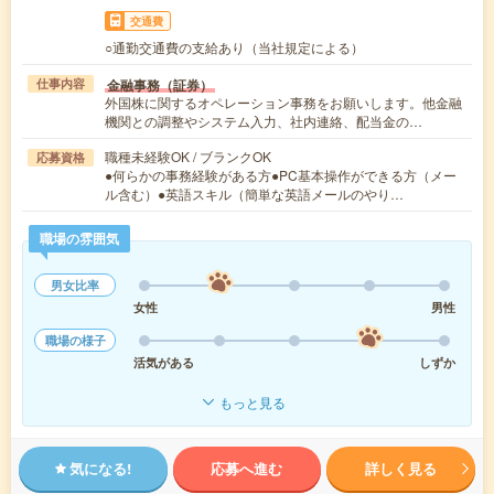
交通費
○通勤交通費の支給あり（当社規定による）
金融事務（証券）
仕事内容
外国株に関するオペレーション事務をお願いします。他金融
機関との調整やシステム入力、社内連絡、配当金の…
職種未経験OK / ブランクOK
応募資格
●何らかの事務経験がある方●PC基本操作ができる方（メー
ル含む）●英語スキル（簡単な英語メールのやり…
職場の雰囲気
男女比率
女性
男性
職場の様子
活気がある
しずか
もっと見る
気になる!
応募へ進む
詳しく見る