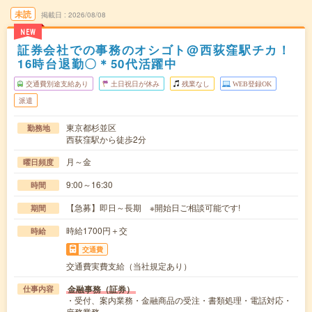
未読
掲載日
2026/08/08
NEW
証券会社での事務のオシゴト@西荻窪駅チカ！
16時台退勤〇＊50代活躍中
交通費別途支給あり
土日祝日が休み
残業なし
WEB登録OK
派遣
東京都杉並区
勤務地
西荻窪駅から徒歩2分
月～金
曜日頻度
9:00～16:30
時間
【急募】即日～長期 ※開始日ご相談可能です!
期間
時給1700円＋交
時給
交通費
交通費実費支給（当社規定あり）
金融事務（証券）
仕事内容
・受付、案内業務・金融商品の受注・書類処理・電話対応・
庶務業務