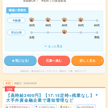
未経験OK！ #初めての派遣歓迎
職場の雰囲気
年齢層
20代
30代
40代
50代
60代
男女比率
女性
男性
もっと見る
気になる!
応募へ進む
詳しく見る
派遣会社
株式会社スタッフサービス（神奈川・千葉・埼玉エリア）
未読
掲載日
2026/08/08
NEW
【高時給2400円】【17:15定時×残業なし】＊
大手外資金融企業で通知管理など
交通費別途支給あり
土日祝日が休み
残業なし
WEB登録OK