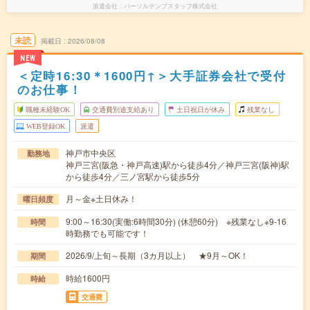
派遣会社
パーソルテンプスタッフ株式会社
未読
掲載日
2026/08/08
NEW
＜定時16:30＊1600円↑＞大手証券会社で受付
のお仕事！
職種未経験OK
交通費別途支給あり
土日祝日が休み
残業なし
WEB登録OK
派遣
神戸市中央区
勤務地
神戸三宮(阪急・神戸高速)駅から徒歩4分／神戸三宮(阪神)駅
から徒歩4分／三ノ宮駅から徒歩5分
月～金※土日休み！
曜日頻度
9:00～16:30(実働:6時間30分) (休憩60分) ※残業なし※9-16
時間
時勤務でも可能です！
2026/9/上旬～長期（3カ月以上） ★9月～OK！
期間
時給1600円
時給
交通費