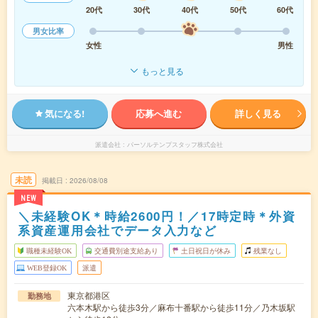
20代
30代
40代
50代
60代
男女比率
女性
男性
もっと見る
気になる!
応募へ進む
詳しく見る
派遣会社
パーソルテンプスタッフ株式会社
未読
掲載日
2026/08/08
NEW
＼未経験OK＊時給2600円！／17時定時＊外資
系資産運用会社でデータ入力など
職種未経験OK
交通費別途支給あり
土日祝日が休み
残業なし
WEB登録OK
派遣
東京都港区
勤務地
六本木駅から徒歩3分／麻布十番駅から徒歩11分／乃木坂駅