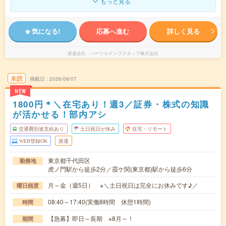
もっと見る
気になる!
応募へ進む
詳しく見る
派遣会社
パーソルテンプスタッフ株式会社
未読
掲載日
2026/08/07
NEW
1800円＊＼在宅あり！週3／証券・株式の知識
が活かせる！部内アシ
交通費別途支給あり
土日祝日が休み
在宅・リモート
WEB登録OK
派遣
東京都千代田区
勤務地
虎ノ門駅から徒歩2分／霞ケ関(東京都)駅から徒歩6分
月～金（週5日） ※＼土日祝日は完全にお休みです♪／
曜日頻度
08:40～17:40(実働8時間 休憩1時間)
時間
【急募】即日～長期 ※8月～！
期間