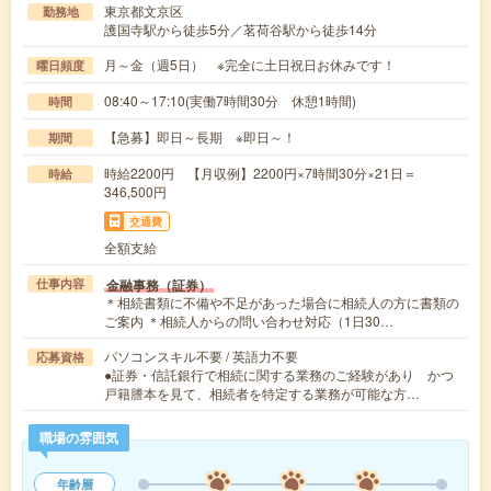
東京都文京区
勤務地
護国寺駅から徒歩5分／茗荷谷駅から徒歩14分
月～金（週5日） ※完全に土日祝日お休みです！
曜日頻度
08:40～17:10(実働7時間30分 休憩1時間)
時間
【急募】即日～長期 ※即日～！
期間
時給2200円 【月収例】2200円×7時間30分×21日＝
時給
346,500円
交通費
全額支給
金融事務（証券）
仕事内容
＊相続書類に不備や不足があった場合に相続人の方に書類の
ご案内 ＊相続人からの問い合わせ対応（1日30…
パソコンスキル不要 / 英語力不要
応募資格
●証券・信託銀行で相続に関する業務のご経験があり かつ
戸籍謄本を見て、相続者を特定する業務が可能な方…
職場の雰囲気
年齢層