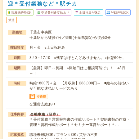
迎＊受付業務など＊駅チカ
職種未経験OK
交通費別途支給あり
土日祝日が休み
WEB登録OK
派遣
千葉市中央区
勤務地
千葉駅から徒歩7分／栄町(千葉県)駅から徒歩3分
月～金 ※土日祝休み
曜日頻度
8:40～17:10 ※残業はほとんどありません。※休憩60分。
時間
【急募】即日～長期 ※開始日はご相談可能です！ ※8月
期間
～！
時給1800円＋交 【月収例】288,000円～ ■給与の前払い
時給
が可能な速払いサービスあり
交通費
交通費支給あり
金融事務（証券）
仕事内容
＊受付業務＊営業報告書の作成サポート＊契約書類の作成・
管理＊資料作成サポート＊セミナー運営サポート＊…
職種未経験OK / ブランクOK / 英語力不要
応募資格