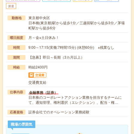
派遣
東京都中央区
勤務地
日本橋(東京都)駅から徒歩1分／三越前駅から徒歩3分／茅場
町駅から徒歩6分
月～金※土日休み！
曜日頻度
9:00～17:15(実働:7時間15分) (休憩60分) ※残業なし
時間
【急募】即日～長期（3カ月以上）
期間
時給2400円
時給
交通費
交通費支給
金融事務（証券）
仕事内容
日本株のコーポレートアクション業務を担当するチームに
て、通知管理、権利選択（エレクション）、配当・権…
証券会社でのオペレーション業務経験
応募資格
職場の雰囲気