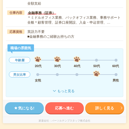
全額支給
金融事務（証券）
仕事内容
＊ミドルオフィス業務、バックオフィス業務、事務サポート
全般＊顧客管理、証券口座開設、入金・申込管理、…
英語力不要
応募資格
■金融事務のご経験お持ちの方
職場の雰囲気
年齢層
20代
30代
40代
50代
60代
男女比率
女性
男性
もっと見る
気になる!
応募へ進む
詳しく見る
派遣会社
パーソルテンプスタッフ株式会社