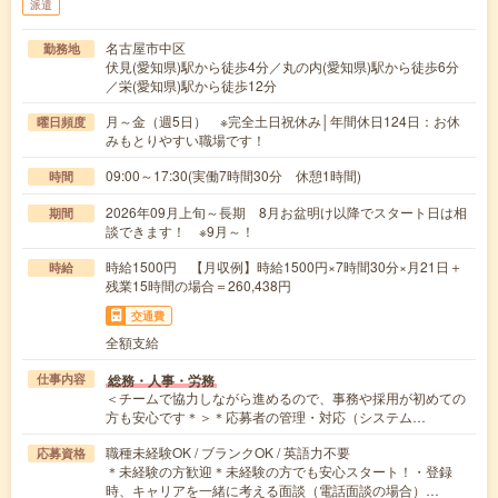
派遣
名古屋市中区
勤務地
伏見(愛知県)駅から徒歩4分／丸の内(愛知県)駅から徒歩6分
／栄(愛知県)駅から徒歩12分
月～金（週5日） ※完全土日祝休み│年間休日124日：お休
曜日頻度
みもとりやすい職場です！
09:00～17:30(実働7時間30分 休憩1時間)
時間
2026年09月上旬～長期 8月お盆明け以降でスタート日は相
期間
談できます！ ※9月～！
時給1500円 【月収例】時給1500円×7時間30分×月21日＋
時給
残業15時間の場合＝260,438円
交通費
全額支給
総務・人事・労務
仕事内容
＜チームで協力しながら進めるので、事務や採用が初めての
方も安心です＊＞＊応募者の管理・対応（システム…
職種未経験OK / ブランクOK / 英語力不要
応募資格
＊未経験の方歓迎＊未経験の方でも安心スタート！・登録
時、キャリアを一緒に考える面談（電話面談の場合）…