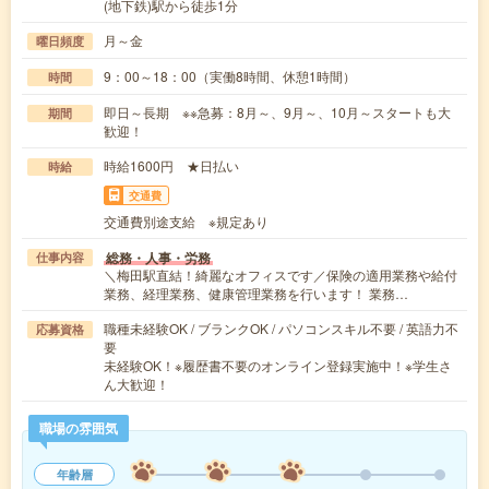
(地下鉄)駅から徒歩1分
月～金
曜日頻度
9：00～18：00（実働8時間、休憩1時間）
時間
即日～長期 ※※急募：8月～、9月～、10月～スタートも大
期間
歓迎！
時給1600円 ★日払い
時給
交通費
交通費別途支給 ※規定あり
総務・人事・労務
仕事内容
＼梅田駅直結！綺麗なオフィスです／保険の適用業務や給付
業務、経理業務、健康管理業務を行います！ 業務…
職種未経験OK / ブランクOK / パソコンスキル不要 / 英語力不
応募資格
要
未経験OK！※履歴書不要のオンライン登録実施中！※学生さ
ん大歓迎！
職場の雰囲気
年齢層