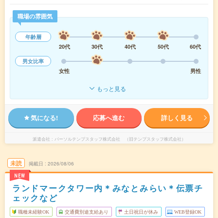
職場の雰囲気
年齢層
20代
30代
40代
50代
60代
男女比率
女性
男性
もっと見る
気になる!
応募へ進む
詳しく見る
派遣会社
パーソルテンプスタッフ株式会社 （旧テンプスタッフ株式会社）
未読
掲載日
2026/08/06
NEW
ランドマークタワー内＊みなとみらい＊伝票チ
ェックなど
職種未経験OK
交通費別途支給あり
土日祝日が休み
WEB登録OK