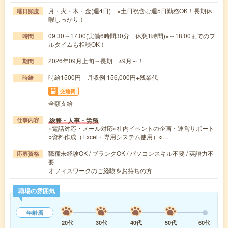
月・火・木・金(週4日) ※土日祝含む週5日勤務OK！長期休
曜日頻度
暇しっかり！
09:30～17:00(実働6時間30分 休憩1時間)※～18:00までのフ
時間
ルタイムも相談OK！
2026年09月上旬～長期 ※9月～！
期間
時給1500円 月収例 156,000円+残業代
時給
交通費
全額支給
総務・人事・労務
仕事内容
○電話対応・メール対応○社内イベントの企画・運営サポート
○資料作成（Excel・専用システム使用）○…
職種未経験OK / ブランクOK / パソコンスキル不要 / 英語力不
応募資格
要
オフィスワークのご経験をお持ちの方
職場の雰囲気
年齢層
20代
30代
40代
50代
60代