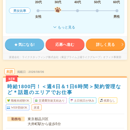
20代
30代
40代
50代
60代
男女比率
女性
男性
もっと見る
気になる!
応募へ進む
詳しく見る
派遣会社
ライクスタッフィング株式会社（東証プライム上場ライクグループ）オフィス事業部
未読
掲載日
2026/08/06
NEW
時給1800円！＜週4日＆1日6時間＞契約管理な
ど＊話題のエリアでお仕事
職種未経験OK
交通費別途支給あり
土日祝日が休み
残業なし
WEB登録OK
派遣
東京都品川区
勤務地
大井町駅から徒歩5分