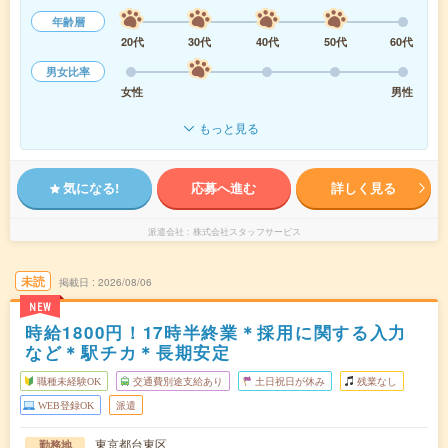
年齢層
20代
30代
40代
50代
60代
男女比率
女性
男性
もっと見る
気になる!
応募へ進む
詳しく見る
派遣会社
株式会社スタッフサービス
未読
掲載日
2026/08/06
NEW
時給1800円！17時半終業＊採用に関する入力
など＊駅チカ＊長期安定
職種未経験OK
交通費別途支給あり
土日祝日が休み
残業なし
WEB登録OK
派遣
東京都台東区
勤務地