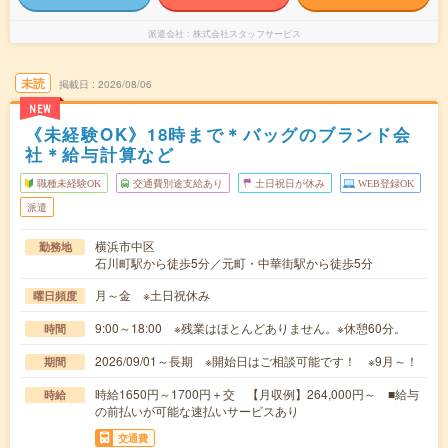
派遣会社
株式会社スタッフサービス
未読
掲載日
2026/08/06
NEW
《未経験OK》18時まで＊バッグのブランド会
社＊給与計算など
職種未経験OK
交通費別途支給あり
土日祝日が休み
WEB登録OK
派遣
横浜市中区
勤務地
石川町駅から徒歩5分／元町・中華街駅から徒歩5分
月～金 ※土日祝休み
曜日頻度
9:00～18:00 ※残業はほとんどありません。※休憩60分。
時間
2026/09/01～長期 ※開始日はご相談可能です！ ※9月～！
期間
時給1650円～1700円＋交 【月収例】264,000円～ ■給与
時給
の前払いが可能な速払いサービスあり
交通費