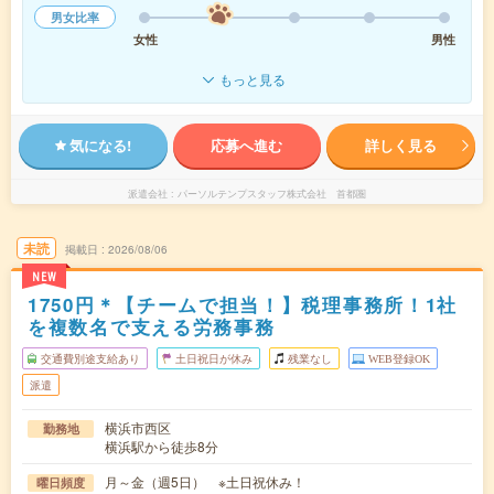
男女比率
女性
男性
もっと見る
気になる!
応募へ進む
詳しく見る
派遣会社
パーソルテンプスタッフ株式会社 首都圏
未読
掲載日
2026/08/06
NEW
1750円＊【チームで担当！】税理事務所！1社
を複数名で支える労務事務
交通費別途支給あり
土日祝日が休み
残業なし
WEB登録OK
派遣
横浜市西区
勤務地
横浜駅から徒歩8分
月～金（週5日） ※土日祝休み！
曜日頻度