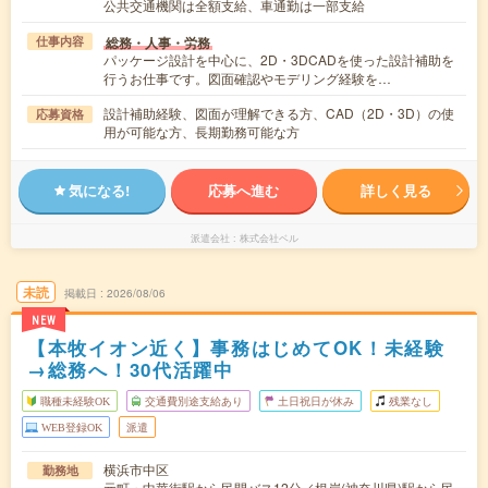
公共交通機関は全額支給、車通勤は一部支給
総務・人事・労務
仕事内容
パッケージ設計を中心に、2D・3DCADを使った設計補助を
行うお仕事です。図面確認やモデリング経験を…
設計補助経験、図面が理解できる方、CAD（2D・3D）の使
応募資格
用が可能な方、長期勤務可能な方
気になる!
応募へ進む
詳しく見る
派遣会社
株式会社ベル
未読
掲載日
2026/08/06
NEW
【本牧イオン近く】事務はじめてOK！未経験
→総務へ！30代活躍中
職種未経験OK
交通費別途支給あり
土日祝日が休み
残業なし
WEB登録OK
派遣
横浜市中区
勤務地
元町・中華街駅から民間バス12分／根岸(神奈川県)駅から民