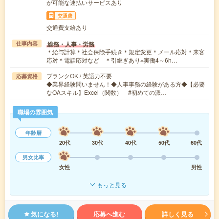
が可能な速払いサービスあり
交通費
交通費支給あり
総務・人事・労務
仕事内容
＊給与計算＊社会保険手続き＊規定変更＊メール応対＊来客
応対＊電話応対など ＊引継ぎあり※実働4～6h…
ブランクOK / 英語力不要
応募資格
◆業界経験問いません！◆人事事務の経験がある方◆【必要
なOAスキル】Excel（関数） #初めての派…
職場の雰囲気
年齢層
20代
30代
40代
50代
60代
男女比率
女性
男性
もっと見る
気になる!
応募へ進む
詳しく見る