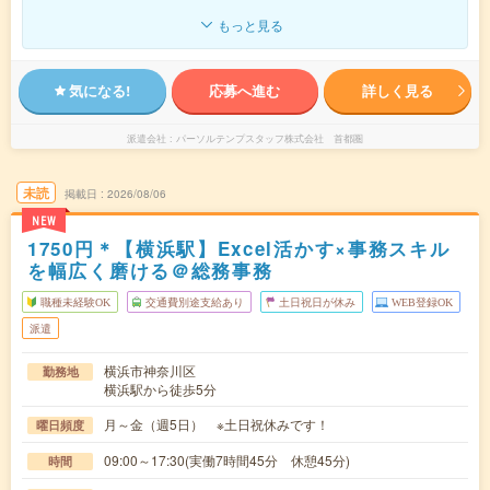
もっと見る
気になる!
応募へ進む
詳しく見る
派遣会社
パーソルテンプスタッフ株式会社 首都圏
未読
掲載日
2026/08/06
NEW
1750円＊【横浜駅】Excel活かす×事務スキル
を幅広く磨ける＠総務事務
職種未経験OK
交通費別途支給あり
土日祝日が休み
WEB登録OK
派遣
横浜市神奈川区
勤務地
横浜駅から徒歩5分
月～金（週5日） ※土日祝休みです！
曜日頻度
09:00～17:30(実働7時間45分 休憩45分)
時間