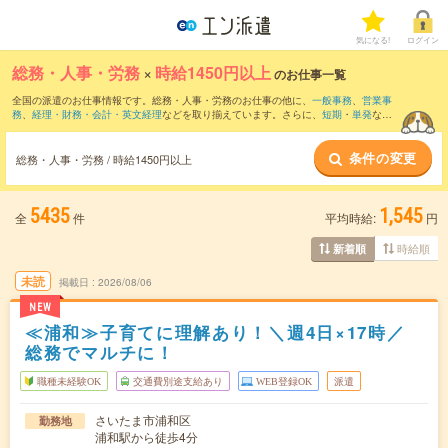
気になる!
ログイン
総務・人事・労務
×
時給1450円以上
のお仕事一覧
全国の派遣のお仕事情報です。総務・人事・労務のお仕事の他に、
一般事務
、
営業事
務
、
経理・財務・会計・英文経理
などを取り揃えています。さらに、
短期
・
単発
など
の期間や、
職種未経験OK
などのこだわり条件で絞り込んでいただけます。職種辞典：
人事のお仕事とは？とは？
総務のお仕事とは？とは？
条件の変更
総務・人事・労務 / 時給1450円以上
5435
1,545
全
件
平均時給:
円
時給順
新着順
未読
掲載日
2026/08/06
NEW
≪浦和≫子育てに理解あり！＼週4日×17時／
総務でマルチに！
職種未経験OK
交通費別途支給あり
WEB登録OK
派遣
さいたま市浦和区
勤務地
浦和駅から徒歩4分