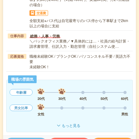
の場合）
交通費
全額支給※バス代は自宅最寄りのバス停から下車駅まで2km
以上の場合に支給
総務・人事・労務
仕事内容
＼バックオフィス業務／▼具体的には…・社員の給与計算・
請求書管理、仕訳入力・勤怠管理（自社システム使…
職種未経験OK / ブランクOK / パソコンスキル不要 / 英語力不
応募資格
要
未経験OK！
職場の雰囲気
年齢層
20代
30代
40代
50代
60代
男女比率
女性
男性
もっと見る