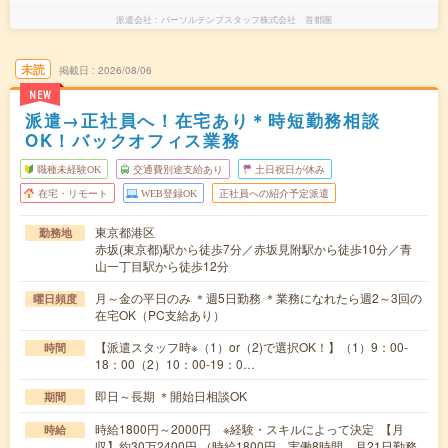
派遣会社
パーソルテンプスタッフ株式会社 首都圏
未読
掲載日
2026/08/06
NEW
派遣→正社員へ！在宅あり＊時短勤務相談
OK！バックオフィス業務
職種未経験OK
交通費別途支給あり
土日祝日が休み
在宅・リモート
WEB登録OK
正社員への紹介予定派遣
東京都港区
勤務地
赤坂(東京都)駅から徒歩7分／赤坂見附駅から徒歩10分／青
山一丁目駅から徒歩12分
月～金の平日のみ ＊週5日勤務 ＊業務になれたら週2～3回の
曜日頻度
在宅OK（PC支給あり）
【派遣スタッフ時※（1）or（2)で選択OK！】（1）9：00-
時間
18：00（2）10：00-19：0…
即日～長期 ＊開始日相談OK
期間
時給1800円～2000円 ※経験・スキルによって決定 【月
時給
収】約30万2400円 （時給1800円、実働8時間、月21日勤務