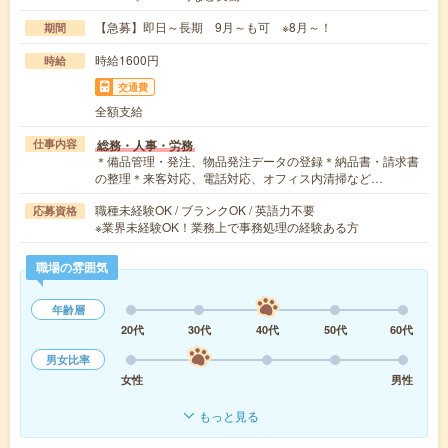
【急募】即日～長期 9月～も可 ※8月～！
期間
時給1600円
時給
交通費
全額支給
総務・人事・労務
仕事内容
＊備品管理・発注、物品発注データの登録＊納品書・請求書
の整理＊来客対応、電話対応、オフィス内清掃など…
職種未経験OK / ブランクOK / 英語力不要
応募資格
※業界未経験OK！業務上で事務処理の経験ある方
職場の雰囲気
年齢層
20代
30代
40代
50代
60代
男女比率
女性
男性
もっと見る