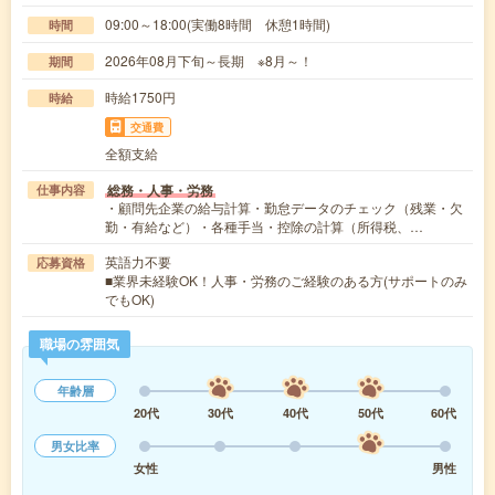
09:00～18:00(実働8時間 休憩1時間)
時間
2026年08月下旬～長期 ※8月～！
期間
時給1750円
時給
交通費
全額支給
総務・人事・労務
仕事内容
・顧問先企業の給与計算・勤怠データのチェック（残業・欠
勤・有給など）・各種手当・控除の計算（所得税、…
英語力不要
応募資格
■業界未経験OK！人事・労務のご経験のある方(サポートのみ
でもOK)
職場の雰囲気
年齢層
20代
30代
40代
50代
60代
男女比率
女性
男性