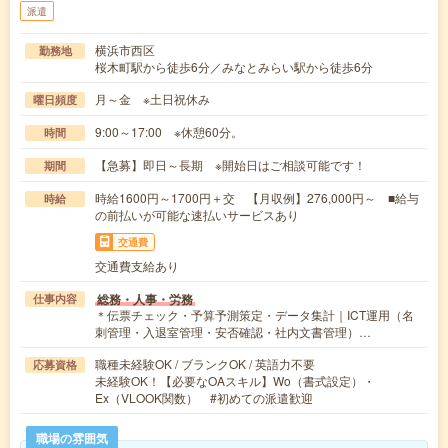
派遣
横浜市西区
勤務地
桜木町駅から徒歩6分／みなとみらい駅から徒歩6分
月～金 ※土日祝休み
曜日頻度
9:00～17:00 ※休憩60分。
時間
【急募】即日～長期 ※開始日はご相談可能です！
期間
時給1600円～1700円＋交 【月収例】276,000円～ ■給与
時給
の前払いが可能な速払いサービスあり
交通費
交通費支給あり
総務・人事・労務
仕事内容
＊伝票チェック・予算予測策定・データ集計｜ICT運用（名
刺管理・入退室管理・安否確認・社内文書管理）…
職種未経験OK / ブランクOK / 英語力不要
応募資格
未経験OK！【必要なOAスキル】Wo（書式設定）・
Ex（VLOOK関数） #初めての派遣歓迎
職場の雰囲気