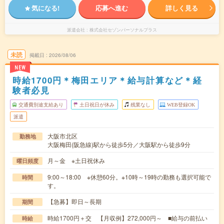
気になる!
応募へ進む
詳しく見る
派遣会社
株式会社セゾンパーソナルプラス
未読
掲載日
2026/08/06
NEW
時給1700円＊梅田エリア＊給与計算など＊経
験者必見
交通費別途支給あり
土日祝日が休み
残業なし
WEB登録OK
派遣
大阪市北区
勤務地
大阪梅田(阪急線)駅から徒歩5分／大阪駅から徒歩9分
月～金 ※土日祝休み
曜日頻度
9:00～18:00 ※休憩60分。※10時～19時の勤務も選択可能で
時間
す。
【急募】即日～長期
期間
時給1700円＋交 【月収例】272,000円～ ■給与の前払い
時給