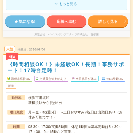
もっと見る
気になる!
応募へ進む
詳しく見る
派遣会社
パーソルテンプスタッフ株式会社 首都圏
未読
掲載日
2026/08/06
NEW
《時間相談OK！》未経験OK！長期！事務サポ
ート！17時台定時！
職種未経験OK
交通費別途支給あり
土日祝日が休み
WEB登録OK
派遣
横浜市港北区
勤務地
新横浜駅から徒歩4分
月～金・祝(週5日) ※土日おやすみ♪祝日は出勤日あり（お
曜日頻度
休み可能です！）
08:30～17:30(実働8時間 休憩1時間)※基本定時は8：30～
時間
17：30。9～15時など実働…