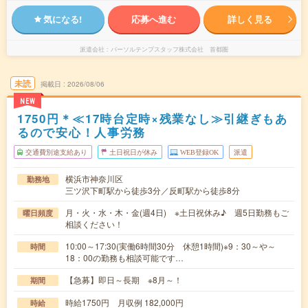
気になる!
応募へ進む
詳しく見る
派遣会社
パーソルテンプスタッフ株式会社 首都圏
未読
掲載日
2026/08/06
NEW
1750円＊≪17時台定時×残業なし≫引継ぎもあ
るので安心！人事労務
交通費別途支給あり
土日祝日が休み
WEB登録OK
派遣
横浜市神奈川区
勤務地
三ツ沢下町駅から徒歩3分／反町駅から徒歩8分
月・火・水・木・金(週4日) ※土日祝休み♪ 週5日勤務もご
曜日頻度
相談ください！
10:00～17:30(実働6時間30分 休憩1時間)※9：30～や～
時間
18：00の勤務も相談可能です…
【急募】即日～長期 ※8月～！
期間
時給1750円 月収例 182,000円
時給