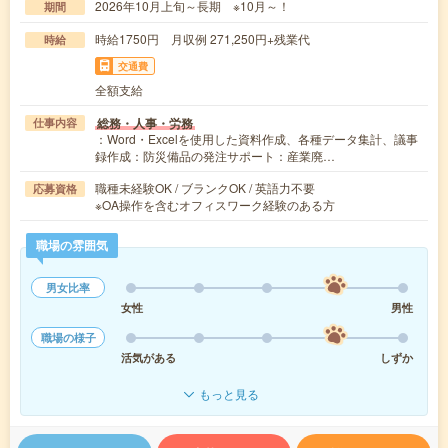
2026年10月上旬～長期 ※10月～！
期間
時給1750円 月収例 271,250円+残業代
時給
交通費
全額支給
総務・人事・労務
仕事内容
：Word・Excelを使用した資料作成、各種データ集計、議事
録作成：防災備品の発注サポート：産業廃…
職種未経験OK / ブランクOK / 英語力不要
応募資格
※OA操作を含むオフィスワーク経験のある方
職場の雰囲気
男女比率
女性
男性
職場の様子
活気がある
しずか
もっと見る