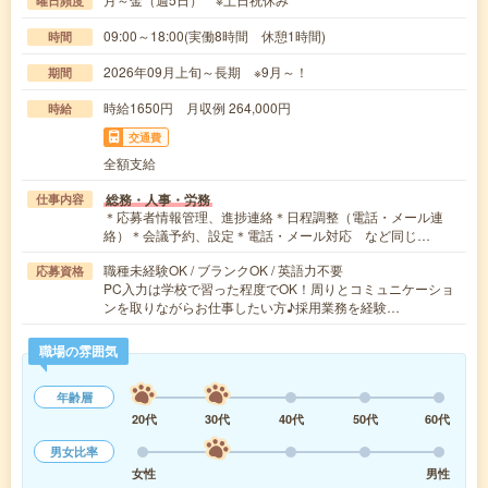
曜日頻度
09:00～18:00(実働8時間 休憩1時間)
時間
2026年09月上旬～長期 ※9月～！
期間
時給1650円 月収例 264,000円
時給
交通費
全額支給
総務・人事・労務
仕事内容
＊応募者情報管理、進捗連絡＊日程調整（電話・メール連
絡）＊会議予約、設定＊電話・メール対応 など同じ…
職種未経験OK / ブランクOK / 英語力不要
応募資格
PC入力は学校で習った程度でOK！周りとコミュニケーショ
ンを取りながらお仕事したい方♪採用業務を経験…
職場の雰囲気
年齢層
20代
30代
40代
50代
60代
男女比率
女性
男性