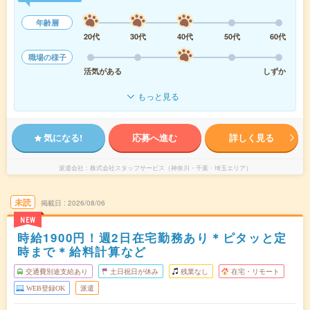
年齢層
20代
30代
40代
50代
60代
職場の様子
活気がある
しずか
もっと見る
気になる!
応募へ進む
詳しく見る
派遣会社
株式会社スタッフサービス（神奈川・千葉・埼玉エリア）
未読
掲載日
2026/08/06
NEW
時給1900円！週2日在宅勤務あり＊ピタッと定
時まで＊給料計算など
交通費別途支給あり
土日祝日が休み
残業なし
在宅・リモート
WEB登録OK
派遣