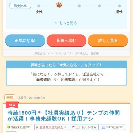
男女比率
女性
男性
もっと見る
気になる!
応募へ進む
詳しく見る
派遣会社
パーソルテンプスタッフ株式会社 首都圏
興味があったら「★気になる！」をタップ！
「気になる！」を押しておくと、派遣会社から
「面談確約」
や
「応募歓迎」
が届きます！
未読
掲載日
2026/08/06
NEW
時給1500円＊【社員実績あり】テンプの仲間
が活躍！事務未経験OK！採用アシ
職種未経験OK
交通費別途支給あり
土日祝日が休み
WEB登録OK