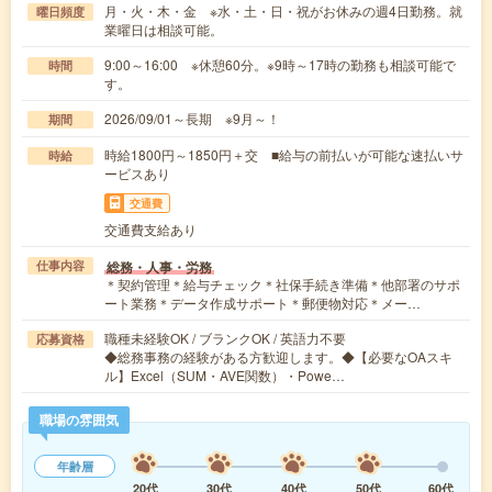
月・火・木・金 ※水・土・日・祝がお休みの週4日勤務。就
曜日頻度
業曜日は相談可能。
9:00～16:00 ※休憩60分。※9時～17時の勤務も相談可能で
時間
す。
2026/09/01～長期 ※9月～！
期間
時給1800円～1850円＋交 ■給与の前払いが可能な速払いサ
時給
ービスあり
交通費
交通費支給あり
総務・人事・労務
仕事内容
＊契約管理＊給与チェック＊社保手続き準備＊他部署のサポ
ート業務＊データ作成サポート＊郵便物対応＊メー…
職種未経験OK / ブランクOK / 英語力不要
応募資格
◆総務事務の経験がある方歓迎します。◆【必要なOAスキ
ル】Excel（SUM・AVE関数）・Powe…
職場の雰囲気
年齢層
20代
30代
40代
50代
60代