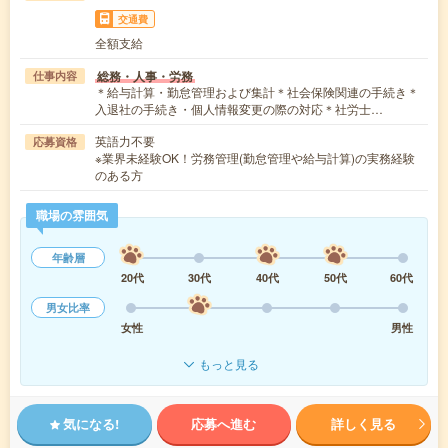
交通費
全額支給
総務・人事・労務
仕事内容
＊給与計算・勤怠管理および集計＊社会保険関連の手続き＊
入退社の手続き・個人情報変更の際の対応＊社労士…
英語力不要
応募資格
※業界未経験OK！労務管理(勤怠管理や給与計算)の実務経験
のある方
職場の雰囲気
年齢層
20代
30代
40代
50代
60代
男女比率
女性
男性
もっと見る
気になる!
応募へ進む
詳しく見る