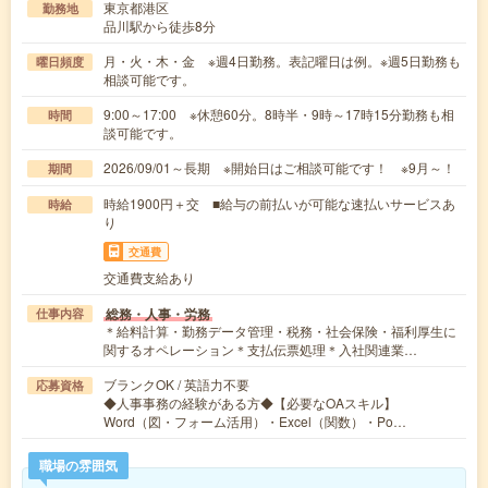
東京都港区
勤務地
品川駅から徒歩8分
月・火・木・金 ※週4日勤務。表記曜日は例。※週5日勤務も
曜日頻度
相談可能です。
9:00～17:00 ※休憩60分。8時半・9時～17時15分勤務も相
時間
談可能です。
2026/09/01～長期 ※開始日はご相談可能です！ ※9月～！
期間
時給1900円＋交 ■給与の前払いが可能な速払いサービスあ
時給
り
交通費
交通費支給あり
総務・人事・労務
仕事内容
＊給料計算・勤務データ管理・税務・社会保険・福利厚生に
関するオペレーション＊支払伝票処理＊入社関連業…
ブランクOK / 英語力不要
応募資格
◆人事事務の経験がある方◆【必要なOAスキル】
Word（図・フォーム活用）・Excel（関数）・Po…
職場の雰囲気