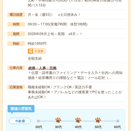
間バス13分
月～金（週5日） ※土日祝休み！
曜日頻度
09:00～17:00(実働7時間 休憩1時間)
時間
2026年09月上旬～長期 ※9月～！
期間
時給1650円
時給
交通費
全額支給
総務・人事・労務
仕事内容
＊伝票・請求書のファイリング＊データ入力＊社内への周知
連絡＊給茶機周りの掃除など＊電話・メール応対（…
職種未経験OK / ブランクOK / 英語力不要
応募資格
事務未経験OK！アパレルなどの接客業でPCを使ったことが
あればOK！
職場の雰囲気
年齢層
20代
30代
40代
50代
60代