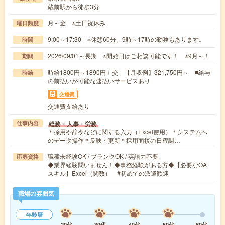
蔵前駅から徒歩3分
月～金 ※土日祝休み
曜日頻度
9:00～17:30 ※休憩60分。9時～17時の勤務もあります。
時間
2026/09/01～長期 ※開始日はご相談可能です！ ※9月～！
期間
時給1800円～1890円＋交 【月収例】321,750円～ ■給与
時給
の前払いが可能な速払いサービスあり
交通費
交通費支給あり
総務・人事・労務
仕事内容
＊採用や辞令などに関する入力（Excel使用）＊システムへ
のデータ操作＊反映・更新＊採用面接の日程調…
職種未経験OK / ブランクOK / 英語力不要
応募資格
◆業界経験問いません！◆事務経験がある方◆【必要なOA
スキル】Excel（関数） #初めての派遣歓迎
職場の雰囲気
年齢層
20代
30代
40代
50代
60代