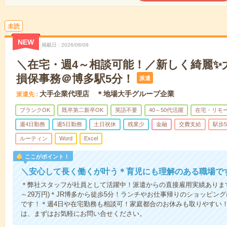
未読
NEW
掲載日
2026/08/08
＼在宅・週4～相談可能！／新しく綺麗✨
損保事務＠博多駅5分！
派遣
大手企業代理店 ＊地場大手グループ企業
派遣先
ブランクOK
既卒第二新卒OK
英語不要
40～50代活躍
在宅・リモ
週4日勤務
週5日勤務
土日祝休
残業少
金融
交費支給
駅歩
ルーティン
Word
Excel
ここがポイント！
＼安心して長く働くが叶う＊育児にも理解のある職場で
＊弊社スタッフが社員として活躍中！派遣からの直接雇用実績あります！想
～29万円)＊JR博多から徒歩5分！ランチやお仕事帰りのショッピン
です！＊週4日や在宅勤務も相談可！家庭都合のお休みも取りやすい
は、まずはお気軽にお問い合せください。