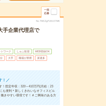
一括
応募
No.TMCZgFU6107MK
大手企業代理店で
ートワーク
しゅふ歓迎
WEB登録OK
5分
大手
職場が禁煙
派遣多
す！／
定年収：320～410万円(月給：23
グにも便利＊新しくきれいなオフィスビル
！働きやすい環境です！＃ご興味のある方