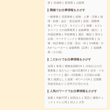
県
茨城県
群馬県
山梨県
職種でお仕事情報をさがす
一般事務
営業事務
総務・人事・労務
経
理・財務・会計・英文経理
貿易・国際事
務
データ入力・タイピング
秘書・セクレ
タリー
その他事務系
金融事務（銀行）
外国語事務
学校事務
通訳・翻訳
受付
企画・マーケティング
事務的軽作業
法
務・特許事務
広報・宣伝・IR
OA事務・O
Aオペレーター
金融事務（証券）
金融事
務（その他）
こだわりでお仕事情報をさがす
短期
単発
職種未経験OK
10名以上の大
量募集
友だちと一緒の応募OK
在宅・リモ
ートワーク
週2～3日勤務
土日祝のみ勤
務
残業なし
副業・WワークOK
交通費
別途支給あり
語学力が活かせる
人気のワードでお仕事情報をさがす
急募
年齢不問
財団法人
英語
書類チェ
ック
テレビ局
封入
大学