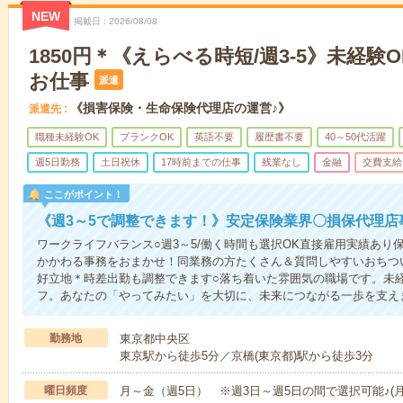
NEW
掲載日
2026/08/08
1850円＊《えらべる時短/週3-5》未経験
お仕事
派遣
《損害保険・生命保険代理店の運営♪》
派遣先
職種未経験OK
ブランクOK
英語不要
履歴書不要
40～50代活躍
週5日勤務
土日祝休
17時前までの仕事
残業なし
金融
交費支給
ここがポイント！
《週3～5で調整できます！》安定保険業界〇損保代理店
ワークライフバランス○週3～5/働く時間も選択OK直接雇用実績あ
かかわる事務をおまかせ！同業務の方たくさん＆質問しやすいおちつ
好立地＊時差出勤も調整できます○落ち着いた雰囲気の職場です。未
フ。あなたの「やってみたい」を大切に、未来につながる一歩を支え
勤務地
東京都中央区
東京駅から徒歩5分／京橋(東京都)駅から徒歩3分
曜日頻度
月～金（週5日） ※週3日～週5日の間で選択可能♪(