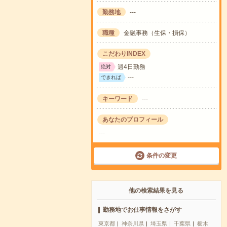
勤務地
---
職種
金融事務（生保・損保）
こだわりINDEX
週4日勤務
絶対
---
できれば
キーワード
---
あなたのプロフィール
---
条件の変更
他の検索結果を見る
勤務地でお仕事情報をさがす
東京都
神奈川県
埼玉県
千葉県
栃木