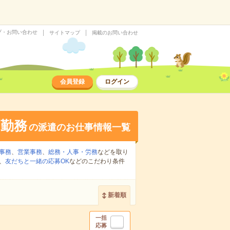
プ・お問い合わせ
サイトマップ
掲載のお問い合わせ
会員登録
ログイン
日勤務
の派遣のお仕事情報一覧
事務
、
営業事務
、
総務・人事・労務
などを取り
、
友だちと一緒の応募OK
などのこだわり条件
新着順
一括
応募