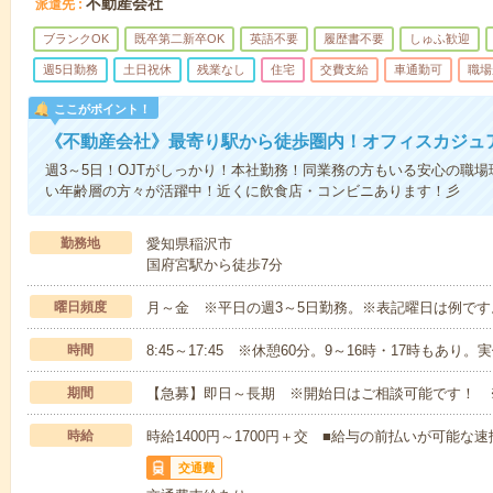
不動産会社
派遣先
ブランクOK
既卒第二新卒OK
英語不要
履歴書不要
しゅふ歓迎
週5日勤務
土日祝休
残業なし
住宅
交費支給
車通勤可
職場
ここがポイント！
《不動産会社》最寄り駅から徒歩圏内！オフィスカジュ
週3～5日！OJTがしっかり！本社勤務！同業務の方もいる安心の職
い年齢層の方々が活躍中！近くに飲食店・コンビニあります！彡
勤務地
愛知県稲沢市
国府宮駅から徒歩7分
曜日頻度
月～金 ※平日の週3～5日勤務。※表記曜日は例です
時間
8:45～17:45 ※休憩60分。9～16時・17時もあり
期間
【急募】即日～長期 ※開始日はご相談可能です！ 
時給
時給1400円～1700円＋交 ■給与の前払いが可能な
交通費