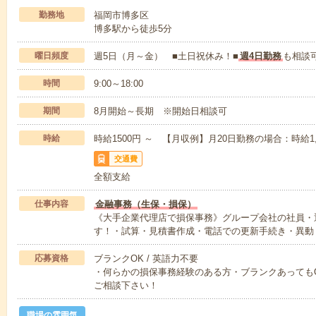
勤務地
福岡市博多区
博多駅から徒歩5分
曜日頻度
週5日（月～金） ■土日祝休み！■
週4日勤務
も相談
時間
9:00～18:00
期間
8月開始～長期 ※開始日相談可
時給
時給1500円 ～ 【月収例】月20日勤務の場合：時給1,5
交通費
全額支給
仕事内容
金融事務（生保・損保）
《大手企業代理店で損保事務》グループ会社の社員・
す！・試算・見積書作成・電話での更新手続き・異動
応募資格
ブランクOK / 英語力不要
・何らかの損保事務経験のある方・ブランクあっても
ご相談下さい！
職場の雰囲気