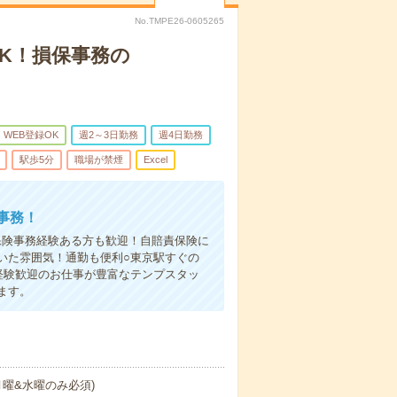
No.TMPE26-0605265
OK！損保事務の
WEB登録OK
週2～3日勤務
週4日勤務
駅歩5分
職場が禁煙
Excel
事務！
り保険事務経験ある方も歓迎！自賠責保険に
いた雰囲気！通勤も便利○東京駅すぐの
経験歓迎のお仕事が豊富なテンプスタッ
ます。
月曜&水曜のみ必須)