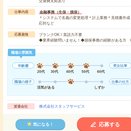
交通費支給あり
仕事内容
金融事務（生保・損保）
＊システムで名義の変更処理＊計上業務＊見積書作成
応対など
応募資格
ブランクOK / 英語力不要
◆業界経験問いません！◆損保事務の経験がある方 
職場の雰囲気
年齢層
男女比率
20代
30代
40代
50代
60代
職場の様子
仕事の仕方
活気がある
しずか
株式会社スタッフサービス
派遣会社
応募する
気になる！