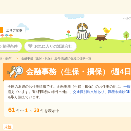
ヘル
エリア変更
た希望条件
お気に入りの派遣会社
保・損保）
金融事務（生保・損保） 週4日勤務の派遣の仕事一覧
金融事務（生保・損保）
週4
/
全国の派遣のお仕事情報です。金融事務（生保・損保）のお仕事の他に、
一般
揃えています。週4日勤務の条件の他に、
交通費別途支給あり
、
職種未経験OK
も取り揃えています。
61
1
30
件中
～
件を表示中
未読