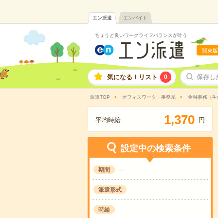
エン派遣
エンバイト
ちょうど良いワークライフバランスが叶う
関東版
気になる！リスト
0
保存し
派遣TOP
オフィスワーク・事務系
金融事務（生
,
1
3
7
0
平均時給:
円
設定中の検索条件
期間
---
派遣形式
---
時給
---