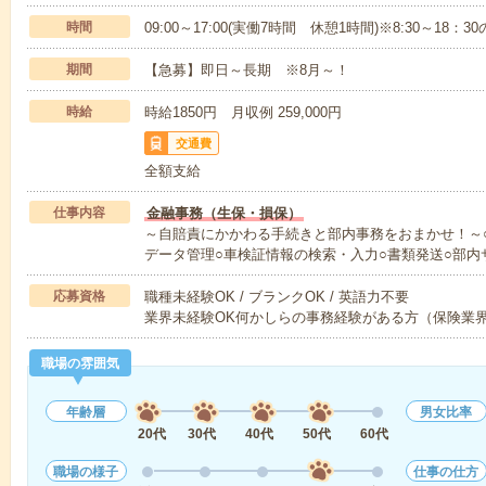
時間
09:00～17:00(実働7時間 休憩1時間)※8:30～1
期間
【急募】即日～長期 ※8月～！
時給
時給1850円 月収例 259,000円
交通費
全額支給
仕事内容
金融事務（生保・損保）
～自賠責にかかわる手続きと部内事務をおまかせ！～
データ管理○車検証情報の検索・入力○書類発送○部内
応募資格
職種未経験OK / ブランクOK / 英語力不要
業界未経験OK何かしらの事務経験がある方（保険業
職場の雰囲気
年齢層
男女比率
20代
30代
40代
50代
60代
職場の様子
仕事の仕方