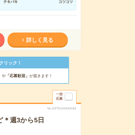
テキパキ
コツコツ
詳しく見る
クリック！
」
や
「応募歓迎」
が届きます！
一括
応募
No.SST5104430284
ど＊週3から5日