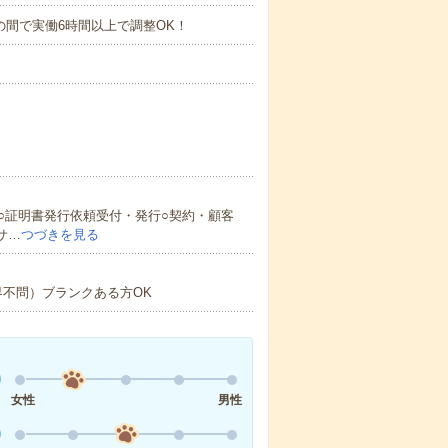
8：30の間で実働6時間以上で調整OK！
○証明書発行依頼受付・発行○契約・顧客
サ…
つづきを見る
界不問）ブランクある方OK
女性
男性