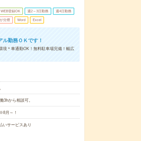
WEB登録OK
週2～3日勤務
週4日勤務
が分煙
Word
Excel
アル勤務ＯＫです！
場環境＊車通勤OK！無料駐車場完備！幅広
。
。実働3hから相談可。
※8月～！
速払いサービスあり