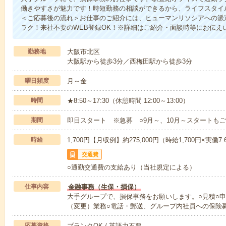
働きやすさが魅力です！時短勤務の相談ができるから、ライフスタイ
＜ご応募後の流れ＞お仕事のご紹介には、ヒューマンリソシアへの派
ラク！来社不要のWEB登録OK！※詳細はご紹介・面談時等にお伝え
勤務地
大阪市北区
大阪駅から徒歩3分／西梅田駅から徒歩3分
曜日頻度
月～金
時間
★8:50～17:30（休憩時間 12:00～13:00）
期間
即日スタート ※急募 ○9月～、10月～スタートもご
時給
1,700円【月収例】約275,000円（時給1,700円×実働7
交通費
○通勤交通費の支給あり（当社規定による）
仕事内容
金融事務（生保・損保）
大手グループで、損保事務をお願いします。○見積○申
（変更）業務○電話・郵送、グループ内社員への保険
応募資格
ブランクOK / 英語力不要