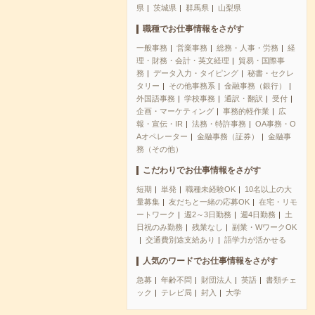
県
茨城県
群馬県
山梨県
職種でお仕事情報をさがす
一般事務
営業事務
総務・人事・労務
経
理・財務・会計・英文経理
貿易・国際事
務
データ入力・タイピング
秘書・セクレ
タリー
その他事務系
金融事務（銀行）
外国語事務
学校事務
通訳・翻訳
受付
企画・マーケティング
事務的軽作業
広
報・宣伝・IR
法務・特許事務
OA事務・O
Aオペレーター
金融事務（証券）
金融事
務（その他）
こだわりでお仕事情報をさがす
短期
単発
職種未経験OK
10名以上の大
量募集
友だちと一緒の応募OK
在宅・リモ
ートワーク
週2～3日勤務
週4日勤務
土
日祝のみ勤務
残業なし
副業・WワークOK
交通費別途支給あり
語学力が活かせる
人気のワードでお仕事情報をさがす
急募
年齢不問
財団法人
英語
書類チェ
ック
テレビ局
封入
大学