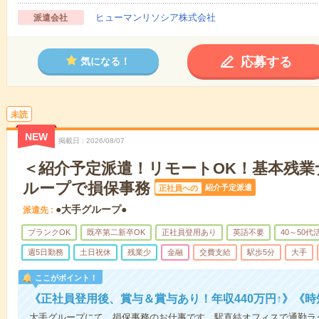
ヒューマンリソシア株式会社
派遣会社
応募する
気になる！
未読
NEW
掲載日
2026/08/07
＜紹介予定派遣！リモートOK！基本残業
ループで損保事務
紹介予定派遣
正社員への
●大手グループ●
派遣先
ブランクOK
既卒第二新卒OK
正社員登用あり
英語不要
40～50代
週5日勤務
土日祝休
残業少
金融
交費支給
駅歩5分
大手
ここがポイント！
《正社員登用後、賞与＆賞与あり！年収440万円↑》《時
大手グループにて、損保事務のお仕事です。駅直結オフィスで通勤ラ