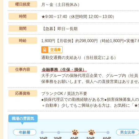
曜日頻度
月～金（土日祝休み）
時間
★9:00～17:40（休憩時間 12:00～13:00）
期間
【急募】即日～長期
時給
1,800円【月収例】約298,000円（時給1,800円×実働7
交通費
通勤交通費の支給あり（当社規定による）
仕事内容
金融事務（生保・損保）
大手グループの保険代理店企業で、グループ内（社員
保事務をお願いします。個人への直接営業はありませ
応募資格
ブランクOK / 英語力不要
●損保代理店での勤務経験がある方●損害保険募集人
＋自動車）少しでもご興味がある方は、お気軽に「★
職場の雰囲気
年齢層
男女比率
20代
30代
40代
50代
60代