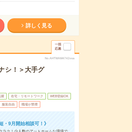
詳しく見る
一括
応募
No.AHTWAM4742osa
ナシ！＞大手グ
活躍
在宅・リモートワーク
WEB登録OK
服装自由
職場が禁煙
短・9月開始相談可！》
クラク！少人数のアットホームな環境で