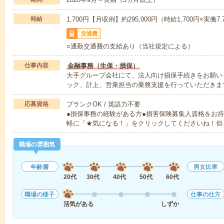
時給
1,700円【月収例】約295,000円（時給1,700円×実働7.
交通費
○通勤交通費の支給あり（当社規定による）
仕事内容
金融事務（生保・損保）
大手グループ会社にて、法人向け損保手続きをお願い
ック、計上、営業担当の業務支援を行っていただきま
応募資格
ブランクOK / 英語力不要
●損保事務の経験がある方●損害保険募集人資格をお
軽に「★気になる！」をクリックしてくださいね！但
職場の雰囲気
年齢層
男女比率
20代
30代
40代
50代
60代
職場の様子
仕事の仕方
活気がある
しずか