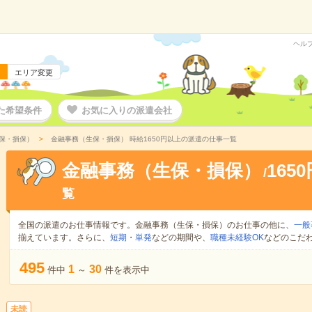
ヘル
エリア変更
た希望条件
お気に入りの派遣会社
保・損保）
金融事務（生保・損保） 時給1650円以上の派遣の仕事一覧
金融事務（生保・損保）
165
/
覧
全国の派遣のお仕事情報です。金融事務（生保・損保）のお仕事の他に、
一般
揃えています。さらに、
短期
・
単発
などの期間や、
職種未経験OK
などのこだ
495
1
30
件中
～
件を表示中
未読