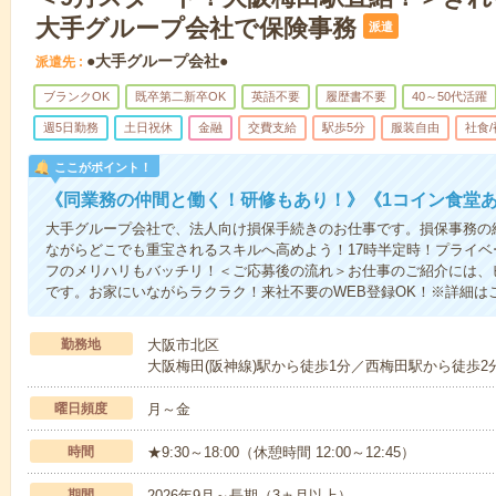
大手グループ会社で保険事務
派遣
●大手グループ会社●
派遣先
ブランクOK
既卒第二新卒OK
英語不要
履歴書不要
40～50代活躍
週5日勤務
土日祝休
金融
交費支給
駅歩5分
服装自由
社食
ここがポイント！
《同業務の仲間と働く！研修もあり！》《1コイン食堂あ
大手グループ会社で、法人向け損保手続きのお仕事です。損保事務の
ながらどこでも重宝されるスキルへ高めよう！17時半定時！プライ
フのメリハリもバッチリ！＜ご応募後の流れ＞お仕事のご紹介には、
です。お家にいながらラクラク！来社不要のWEB登録OK！※詳細は
勤務地
大阪市北区
大阪梅田(阪神線)駅から徒歩1分／西梅田駅から徒歩2
曜日頻度
月～金
時間
★9:30～18:00（休憩時間 12:00～12:45）
期間
2026年9月～長期（3ヵ月以上）