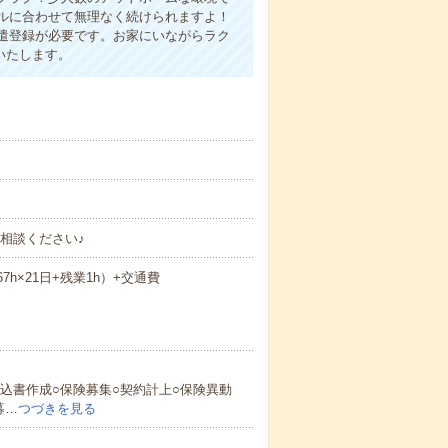
ルに合わせて無理なく続けられますよ！
遣登録が必要です。お家にいながらラク
いたします。
相談ください♪
.67h×21日+残業1h）+交通費
込書作成○保険募集○契約計上○保険異動
募…
つづきを見る