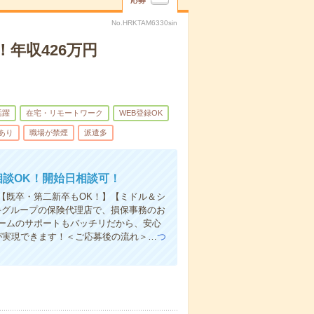
応募
No.HRKTAM6330sin
年収426万円
活躍
在宅・リモートワーク
WEB登録OK
あり
職場が禁煙
派遣多
相談OK！開始日相談可！
】【既卒・第二新卒もOK！】【ミドル＆シ
手グループの保険代理店で、損保事務のお
ームのサポートもバッチリだから、安心
が実現できます！＜ご応募後の流れ＞…
つ