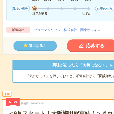
職場の様子
仕事の仕方
活気がある
しずか
ヒューマンリソシア株式会社 関東オフィス
派遣会社
応募する
気になる！
興味があったら「★気になる！」を
「気になる！」を押しておくと、派遣会社から
「面談確約
未読
NEW
掲載日
2026/08/07
＜9月スタート！大阪梅田駅直結！＞き