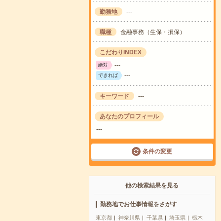
勤務地
---
職種
金融事務（生保・損保）
こだわりINDEX
---
絶対
---
できれば
キーワード
---
あなたのプロフィール
---
条件の変更
他の検索結果を見る
勤務地でお仕事情報をさがす
東京都
神奈川県
千葉県
埼玉県
栃木