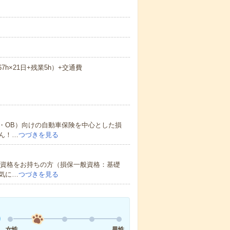
.67h×21日+残業5h）+交通費
・OB）向けの自動車保険を中心とした損
ん！…
つづきを見る
の資格をお持ちの方（損保一般資格：基礎
気に…
つづきを見る
女性
男性