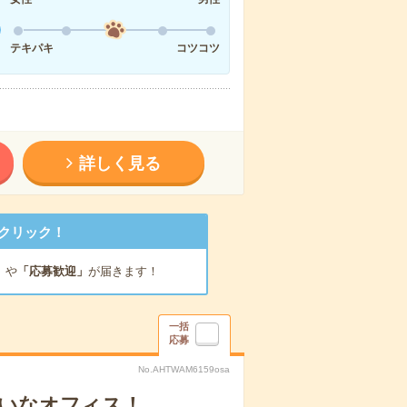
テキパキ
コツコツ
詳しく見る
クリック！
」
や
「応募歓迎」
が届きます！
一括
応募
No.AHTWAM6159osa
れいなオフィス！