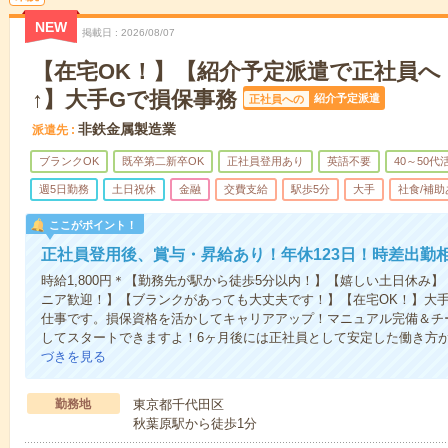
NEW
掲載日
2026/08/07
【在宅OK！】【紹介予定派遣で正社員へ！
↑】大手Gで損保事務
紹介予定派遣
正社員への
非鉄金属製造業
派遣先
ブランクOK
既卒第二新卒OK
正社員登用あり
英語不要
40～50代
週5日勤務
土日祝休
金融
交費支給
駅歩5分
大手
社食/補助
ここがポイント！
正社員登用後、賞与・昇給あり！年休123日！時差出勤
時給1,800円＊【勤務先が駅から徒歩5分以内！】【嬉しい土日休み
ニア歓迎！】【ブランクがあっても大丈夫です！】【在宅OK！】大
仕事です。損保資格を活かしてキャリアアップ！マニュアル完備＆チ
してスタートできますよ！6ヶ月後には正社員として安定した働き方
づきを見る
勤務地
東京都千代田区
秋葉原駅から徒歩1分