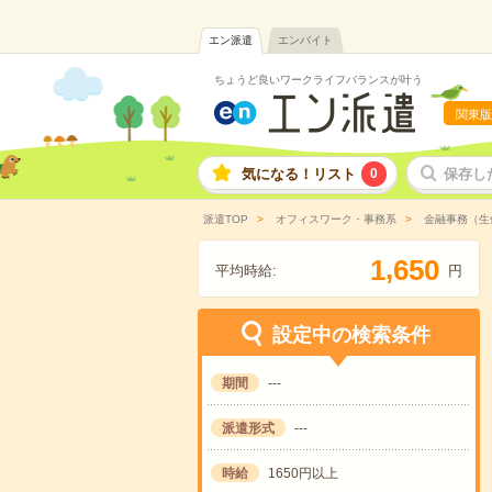
エン派遣
エンバイト
ちょうど良いワークライフバランスが叶う
関東版
気になる！リスト
0
保存し
派遣TOP
オフィスワーク・事務系
金融事務（生
,
1
6
5
0
平均時給:
円
設定中の検索条件
期間
---
派遣形式
---
時給
1650円以上