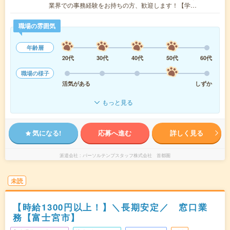
業界での事務経験をお持ちの方、歓迎します！【学…
職場の雰囲気
年齢層
20代
30代
40代
50代
60代
職場の様子
活気がある
しずか
もっと見る
気になる!
応募へ進む
詳しく見る
派遣会社
パーソルテンプスタッフ株式会社 首都圏
未読
【時給1300円以上！】＼長期安定／ 窓口業
務【富士宮市】