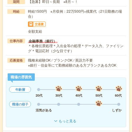
【急募】即日～長期 ※8月～！
期間
時給1500円 ※月収例：22万500円+残業代（21日勤務の場
時給
合）
交通費
全額支給
金融事務（銀行）
仕事内容
＊各種伝票処理＊入出金等の処理＊データ入力、ファイリン
グ＊電話応対（少な目です）
職種未経験OK / ブランクOK / 英語力不要
応募資格
※銀行・信金等にて勤務経験のある方ブランクある方OK
職場の雰囲気
年齢層
20代
30代
40代
50代
60代
職場の様子
活気がある
しずか
もっと見る