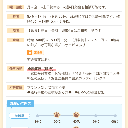
月～金 ※土日祝休み ※週4日勤務も相談可能です。
曜日頻度
8:45～17:15 ※休憩60分。※勤務時間はご相談可能です。※8
時間
時45分～17時45分／8時45…
【急募】即日～長期 ※開始日はご相談可能です！
期間
時給1500円～1600円＋交 【月収例】232,500円～ ■給与
時給
の前払いが可能な速払いサービスあり
交通費
交通費支給あり
金融事務（銀行）
仕事内容
＊窓口受付業務＊お客様対応＊預金＊振込＊口座開設＊公共
料金の支払い＊変更届受付＊書類のファイリング＊…
ブランクOK / 英語力不要
応募資格
◆銀行事務の経験がある方◆ #初めての派遣歓迎
職場の雰囲気
年齢層
20代
30代
40代
50代
60代