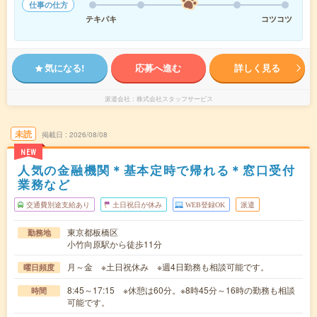
仕事の仕方
テキパキ
コツコツ
気になる!
応募へ進む
詳しく見る
派遣会社
株式会社スタッフサービス
未読
掲載日
2026/08/08
NEW
人気の金融機関＊基本定時で帰れる＊窓口受付
業務など
交通費別途支給あり
土日祝日が休み
WEB登録OK
派遣
東京都板橋区
勤務地
小竹向原駅から徒歩11分
月～金 ※土日祝休み ※週4日勤務も相談可能です。
曜日頻度
8:45～17:15 ※休憩は60分。※8時45分～16時の勤務も相談
時間
可能です。