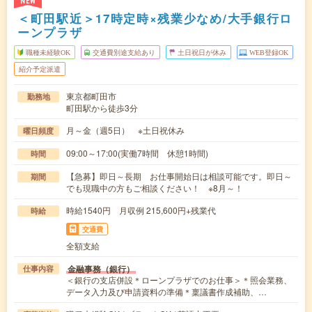
NEW
＜町田駅近＞17時定時×残業少なめ/大手銀行ロ
ーンプラザ
職種未経験OK
交通費別途支給あり
土日祝日が休み
WEB登録OK
紹介予定派遣
東京都町田市
勤務地
町田駅から徒歩3分
月～金（週5日） ※土日祝休み
曜日頻度
09:00～17:00(実働7時間 休憩1時間)
時間
【急募】即日～長期 お仕事開始日は相談可能です。即日～
期間
でも現職中の方もご相談ください！ ※8月～！
時給1540円 月収例 215,600円+残業代
時給
交通費
全額支給
金融事務（銀行）
仕事内容
＜銀行の支店併設＊ローンプラザでのお仕事＞＊照会業務、
データ入力及び申請資料の準備＊稟議書作成補助、…