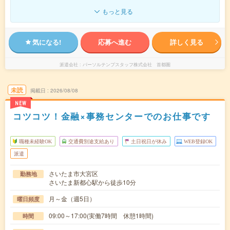
もっと見る
気になる!
応募へ進む
詳しく見る
派遣会社
パーソルテンプスタッフ株式会社 首都圏
未読
掲載日
2026/08/08
NEW
コツコツ！金融×事務センターでのお仕事です
職種未経験OK
交通費別途支給あり
土日祝日が休み
WEB登録OK
派遣
さいたま市大宮区
勤務地
さいたま新都心駅から徒歩10分
月～金（週5日）
曜日頻度
09:00～17:00(実働7時間 休憩1時間)
時間