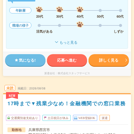
年齢層
20代
30代
40代
50代
60代
職場の様子
活気がある
しずか
もっと見る
気になる!
応募へ進む
詳しく見る
派遣会社
株式会社スタッフサービス
未読
掲載日
2026/08/08
NEW
17時まで▼残業少なめ！金融機関での窓口業務
交通費別途支給あり
土日祝日が休み
WEB登録OK
派遣
兵庫県西宮市
勤務地