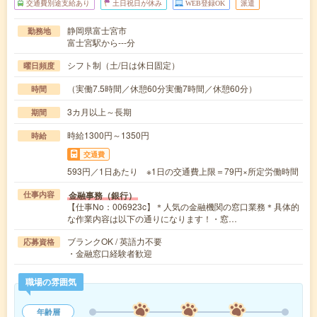
交通費別途支給あり
土日祝日が休み
WEB登録OK
派遣
静岡県富士宮市
勤務地
富士宮駅から---分
シフト制（土/日は休日固定）
曜日頻度
（実働7.5時間／休憩60分実働7時間／休憩60分）
時間
3カ月以上～長期
期間
時給1300円～1350円
時給
交通費
593円／1日あたり ※1日の交通費上限＝79円×所定労働時間
金融事務（銀行）
仕事内容
【仕事No：006923c】＊人気の金融機関の窓口業務＊具体的
な作業内容は以下の通りになります！・窓…
ブランクOK / 英語力不要
応募資格
・金融窓口経験者歓迎
職場の雰囲気
年齢層