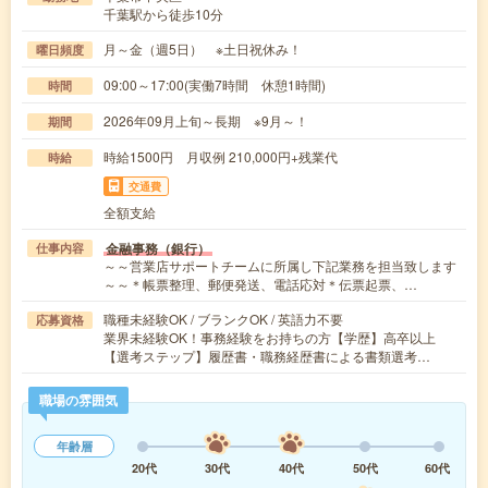
千葉駅から徒歩10分
月～金（週5日） ※土日祝休み！
曜日頻度
09:00～17:00(実働7時間 休憩1時間)
時間
2026年09月上旬～長期 ※9月～！
期間
時給1500円 月収例 210,000円+残業代
時給
交通費
全額支給
金融事務（銀行）
仕事内容
～～営業店サポートチームに所属し下記業務を担当致します
～～＊帳票整理、郵便発送、電話応対＊伝票起票、…
職種未経験OK / ブランクOK / 英語力不要
応募資格
業界未経験OK！事務経験をお持ちの方【学歴】高卒以上
【選考ステップ】履歴書・職務経歴書による書類選考…
職場の雰囲気
年齢層
20代
30代
40代
50代
60代