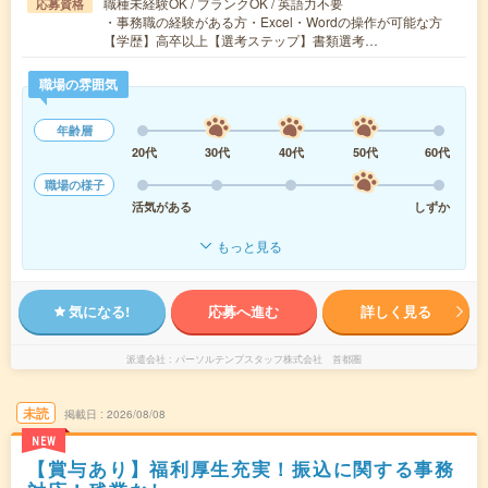
職種未経験OK / ブランクOK / 英語力不要
応募資格
・事務職の経験がある方・Excel・Wordの操作が可能な方
【学歴】高卒以上【選考ステップ】書類選考…
職場の雰囲気
年齢層
20代
30代
40代
50代
60代
職場の様子
活気がある
しずか
もっと見る
気になる!
応募へ進む
詳しく見る
派遣会社
パーソルテンプスタッフ株式会社 首都圏
未読
掲載日
2026/08/08
NEW
【賞与あり】福利厚生充実！振込に関する事務