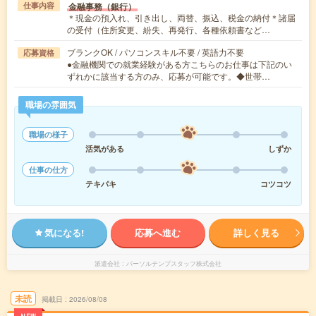
金融事務（銀行）
仕事内容
＊現金の預入れ、引き出し、両替、振込、税金の納付＊諸届
の受付（住所変更、紛失、再発行、各種依頼書など…
ブランクOK / パソコンスキル不要 / 英語力不要
応募資格
●金融機関での就業経験がある方こちらのお仕事は下記のい
ずれかに該当する方のみ、応募が可能です。◆世帯…
職場の雰囲気
職場の様子
活気がある
しずか
仕事の仕方
テキパキ
コツコツ
気になる!
応募へ進む
詳しく見る
派遣会社
パーソルテンプスタッフ株式会社
未読
掲載日
2026/08/08