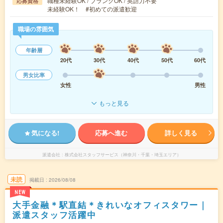
職種未経験OK / ブランクOK / 英語力不要
応募資格
未経験OK！ #初めての派遣歓迎
職場の雰囲気
年齢層
20代
30代
40代
50代
60代
男女比率
女性
男性
もっと見る
気になる!
応募へ進む
詳しく見る
派遣会社
株式会社スタッフサービス（神奈川・千葉・埼玉エリア）
未読
掲載日
2026/08/08
NEW
大手金融＊駅直結＊きれいなオフィスタワー｜
派遣スタッフ活躍中