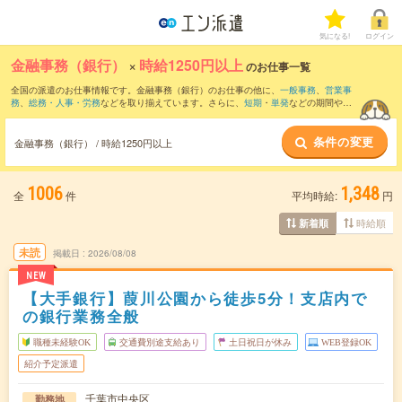
気になる!
ログイン
金融事務（銀行）
×
時給1250円以上
のお仕事一覧
全国の派遣のお仕事情報です。金融事務（銀行）のお仕事の他に、
一般事務
、
営業事
務
、
総務・人事・労務
などを取り揃えています。さらに、
短期
・
単発
などの期間や、
職種未経験OK
などのこだわり条件で絞り込んでいただけます。職種辞典：
金融事務の
お仕事とは？とは？
条件の変更
金融事務（銀行） / 時給1250円以上
1006
1,348
全
件
平均時給:
円
時給順
新着順
未読
掲載日
2026/08/08
NEW
【大手銀行】葭川公園から徒歩5分！支店内で
の銀行業務全般
職種未経験OK
交通費別途支給あり
土日祝日が休み
WEB登録OK
紹介予定派遣
千葉市中央区
勤務地