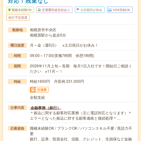
対応！残業なし
職種未経験OK
交通費別途支給あり
土日祝日が休み
WEB登録OK
紹介予定派遣
相模原市中央区
勤務地
相模原駅から徒歩5分
月～金（週5日） ※土日祝日がお休み！
曜日頻度
09:00～17:00(実働7時間 休憩1時間)
時間
2026年11月上旬～長期 毎月1日入社です！開始日ご相談く
期間
ださい ※11月～！
時給1650円 月収例 231,000円
時給
交通費
全額支給
金融事務（銀行）
仕事内容
＊振込に関する顧客対応業務（主に電話対応となります）＊
エラーとなった振込に対する顧客連絡と後続処理＊…
職種未経験OK / ブランクOK / パソコンスキル不要 / 英語力不
応募資格
要
銀行、証券、投資会社、信販、クレジット、生損保など金融