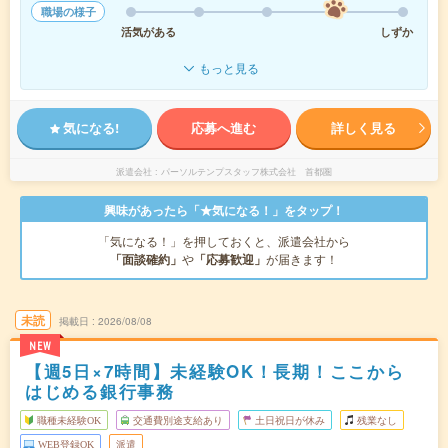
職場の様子
活気がある
しずか
もっと見る
気になる!
応募へ進む
詳しく見る
派遣会社
パーソルテンプスタッフ株式会社 首都圏
興味があったら「★気になる！」をタップ！
「気になる！」を押しておくと、派遣会社から
「面談確約」
や
「応募歓迎」
が届きます！
未読
掲載日
2026/08/08
NEW
【週5日×7時間】未経験OK！長期！ここから
はじめる銀行事務
職種未経験OK
交通費別途支給あり
土日祝日が休み
残業なし
WEB登録OK
派遣