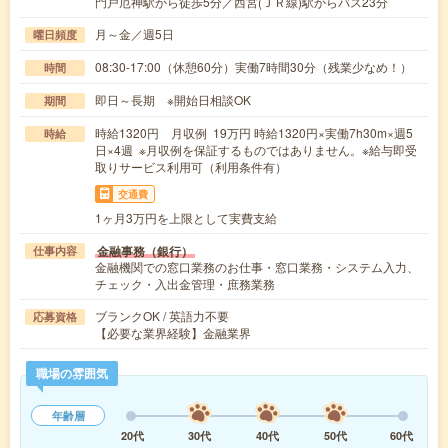
門戸厄神駅から徒歩5分／西宮(ＪＲ線)駅からバス23分
月～金／週5日
曜日頻度
08:30-17:00（休憩60分）実働7時間30分（残業少なめ！）
時間
即日～長期 ※開始日相談OK
期間
時給1320円 月収例 19万円 時給1320円×実働7h30m×週5
時給
日×4週 ※月収例を保証するものではありません。※給与即受
取りサービス利用可（利用条件有）
交通費
1ヶ月3万円を上限として実費支給
金融事務（銀行）
仕事内容
金融機関での窓口業務のお仕事・窓口業務・システム入力、
チェック・入出金管理・庶務業務
ブランクOK / 英語力不要
応募資格
【必要な業界経験】金融業界
職場の雰囲気
年齢層
20代
30代
40代
50代
60代