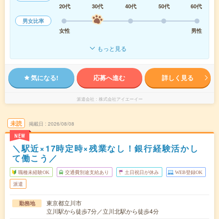
20代
30代
40代
50代
60代
男女比率
女性
男性
もっと見る
気になる!
応募へ進む
詳しく見る
派遣会社
株式会社アイエーイー
未読
掲載日
2026/08/08
NEW
＼駅近×17時定時×残業なし！銀行経験活かし
て働こう／
職種未経験OK
交通費別途支給あり
土日祝日が休み
WEB登録OK
派遣
東京都立川市
勤務地
立川駅から徒歩7分／立川北駅から徒歩4分