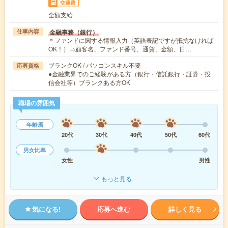
交通費
全額支給
金融事務（銀行）
仕事内容
＊ファンドに関する情報入力（英語表記ですが抵抗なければ
OK！）→顧客名、ファンド番号、通貨、金額、日…
ブランクOK / パソコンスキル不要
応募資格
●金融業界でのご経験がある方（銀行・信託銀行・証券・投
信会社等）ブランクある方OK
職場の雰囲気
年齢層
20代
30代
40代
50代
60代
男女比率
女性
男性
もっと見る
気になる!
応募へ進む
詳しく見る