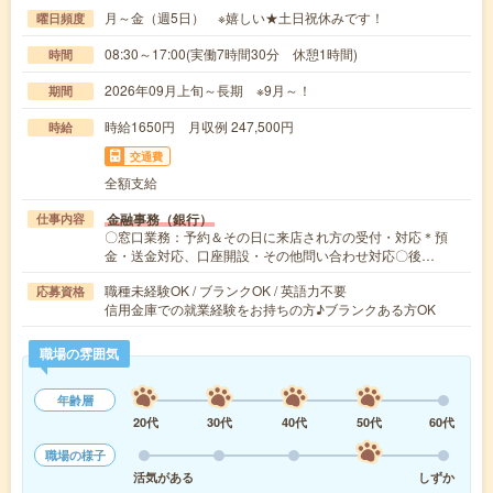
月～金（週5日） ※嬉しい★土日祝休みです！
曜日頻度
08:30～17:00(実働7時間30分 休憩1時間)
時間
2026年09月上旬～長期 ※9月～！
期間
時給1650円 月収例 247,500円
時給
交通費
全額支給
金融事務（銀行）
仕事内容
〇窓口業務：予約＆その日に来店され方の受付・対応＊預
金・送金対応、口座開設・その他問い合わせ対応〇後…
職種未経験OK / ブランクOK / 英語力不要
応募資格
信用金庫での就業経験をお持ちの方♪ブランクある方OK
職場の雰囲気
年齢層
20代
30代
40代
50代
60代
職場の様子
活気がある
しずか