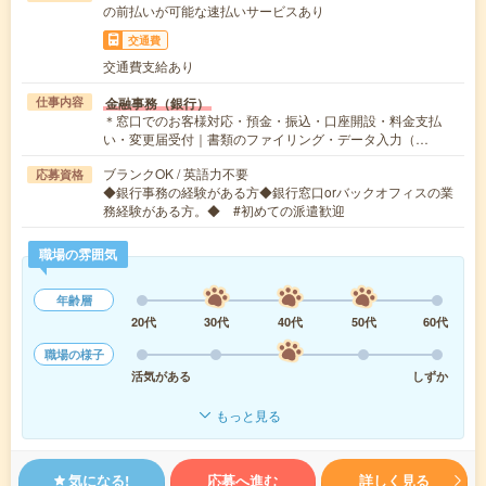
の前払いが可能な速払いサービスあり
交通費
交通費支給あり
金融事務（銀行）
仕事内容
＊窓口でのお客様対応・預金・振込・口座開設・料金支払
い・変更届受付｜書類のファイリング・データ入力（…
ブランクOK / 英語力不要
応募資格
◆銀行事務の経験がある方◆銀行窓口orバックオフィスの業
務経験がある方。◆ #初めての派遣歓迎
職場の雰囲気
年齢層
20代
30代
40代
50代
60代
職場の様子
活気がある
しずか
もっと見る
気になる!
応募へ進む
詳しく見る