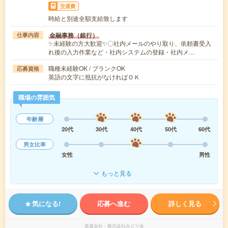
交通費
時給と別途全額支給致します
金融事務（銀行）
仕事内容
✨未経験の方大歓迎✨〇社内メールのやり取り、依頼書受入
れ後の入力作業など・社内システムの登録・社内メ…
職種未経験OK / ブランクOK
応募資格
英語の文字に抵抗がなければＯＫ
職場の雰囲気
年齢層
20代
30代
40代
50代
60代
男女比率
女性
男性
もっと見る
気になる!
応募へ進む
詳しく見る
派遣会社
株式会社みどり会