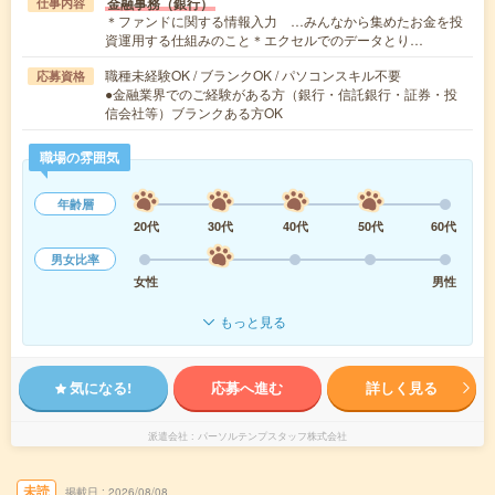
金融事務（銀行）
仕事内容
＊ファンドに関する情報入力 …みんなから集めたお金を投
資運用する仕組みのこと＊エクセルでのデータとり…
職種未経験OK / ブランクOK / パソコンスキル不要
応募資格
●金融業界でのご経験がある方（銀行・信託銀行・証券・投
信会社等）ブランクある方OK
職場の雰囲気
年齢層
20代
30代
40代
50代
60代
男女比率
女性
男性
もっと見る
気になる!
応募へ進む
詳しく見る
派遣会社
パーソルテンプスタッフ株式会社
未読
掲載日
2026/08/08