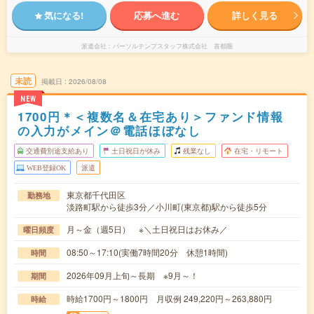
気になる!
応募へ進む
詳しく見る
派遣会社
パーソルテンプスタッフ株式会社 首都圏
未読
掲載日
2026/08/08
NEW
1700円＊＜複数名＆在宅あり＞ファンド情報
の入力がメイン＠電話ほぼなし
交通費別途支給あり
土日祝日が休み
残業なし
在宅・リモート
WEB登録OK
派遣
東京都千代田区
勤務地
淡路町駅から徒歩3分／小川町(東京都)駅から徒歩5分
月～金（週5日） ※＼土日祝日はお休み／
曜日頻度
08:50～17:10(実働7時間20分 休憩1時間)
時間
2026年09月上旬～長期 ※9月～！
期間
時給1700円～1800円 月収例 249,220円～263,880円
時給