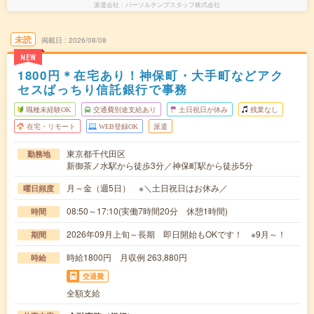
派遣会社
パーソルテンプスタッフ株式会社
未読
掲載日
2026/08/08
NEW
1800円＊在宅あり！神保町・大手町などアク
セスばっちり信託銀行で事務
職種未経験OK
交通費別途支給あり
土日祝日が休み
残業なし
在宅・リモート
WEB登録OK
派遣
東京都千代田区
勤務地
新御茶ノ水駅から徒歩3分／神保町駅から徒歩5分
月～金（週5日） ※＼土日祝日はお休み／
曜日頻度
08:50～17:10(実働7時間20分 休憩1時間)
時間
2026年09月上旬～長期 即日開始もOKです！ ※9月～！
期間
時給1800円 月収例 263,880円
時給
交通費
全額支給