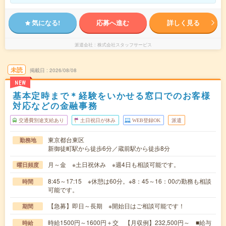
気になる!
応募へ進む
詳しく見る
派遣会社
株式会社スタッフサービス
未読
掲載日
2026/08/08
NEW
基本定時まで＊経験をいかせる窓口でのお客様
対応などの金融事務
交通費別途支給あり
土日祝日が休み
WEB登録OK
派遣
東京都台東区
勤務地
新御徒町駅から徒歩6分／蔵前駅から徒歩8分
月～金 ※土日祝休み ※週4日も相談可能です。
曜日頻度
8:45～17:15 ※休憩は60分。※8：45～16：00の勤務も相談
時間
可能です。
【急募】即日～長期 ※開始日はご相談可能です！
期間
時給1500円～1600円＋交 【月収例】232,500円～ ■給与
時給