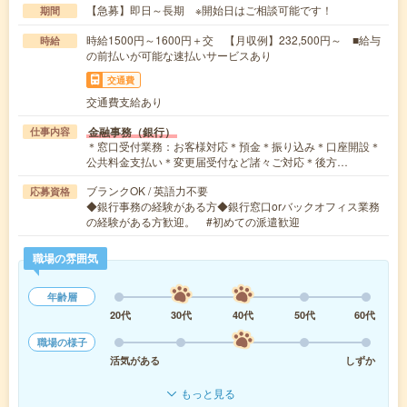
【急募】即日～長期 ※開始日はご相談可能です！
期間
時給1500円～1600円＋交 【月収例】232,500円～ ■給与
時給
の前払いが可能な速払いサービスあり
交通費
交通費支給あり
金融事務（銀行）
仕事内容
＊窓口受付業務：お客様対応＊預金＊振り込み＊口座開設＊
公共料金支払い＊変更届受付など諸々ご対応＊後方…
ブランクOK / 英語力不要
応募資格
◆銀行事務の経験がある方◆銀行窓口orバックオフィス業務
の経験がある方歓迎。 #初めての派遣歓迎
職場の雰囲気
年齢層
20代
30代
40代
50代
60代
職場の様子
活気がある
しずか
もっと見る