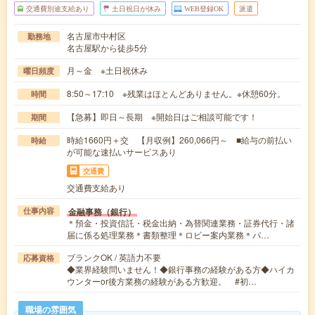
交通費別途支給あり
土日祝日が休み
WEB登録OK
派遣
名古屋市中村区
勤務地
名古屋駅から徒歩5分
月～金 ※土日祝休み
曜日頻度
8:50～17:10 ※残業はほとんどありません。※休憩60分。
時間
【急募】即日～長期 ※開始日はご相談可能です！
期間
時給1660円＋交 【月収例】260,066円～ ■給与の前払い
時給
が可能な速払いサービスあり
交通費
交通費支給あり
金融事務（銀行）
仕事内容
＊預金・投資信託・税金出納・為替関連業務・証券代行・諸
届に係る処理業務＊書類整理＊ロビー案内業務＊パ…
ブランクOK / 英語力不要
応募資格
◆業界経験問いません！◆銀行事務の経験がある方◆ハイカ
ウンターor後方業務の経験がある方歓迎。 #初…
職場の雰囲気