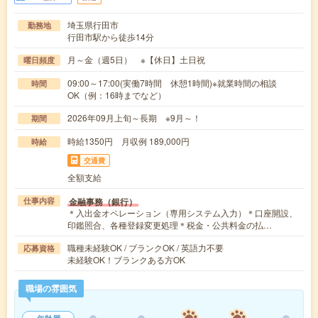
埼玉県行田市
勤務地
行田市駅から徒歩14分
月～金（週5日） ※【休日】土日祝
曜日頻度
09:00～17:00(実働7時間 休憩1時間)※就業時間の相談
時間
OK（例：16時までなど）
2026年09月上旬～長期 ※9月～！
期間
時給1350円 月収例 189,000円
時給
交通費
全額支給
金融事務（銀行）
仕事内容
＊入出金オペレーション（専用システム入力）＊口座開設、
印鑑照合、各種登録変更処理＊税金・公共料金の払…
職種未経験OK / ブランクOK / 英語力不要
応募資格
未経験OK！ブランクある方OK
職場の雰囲気