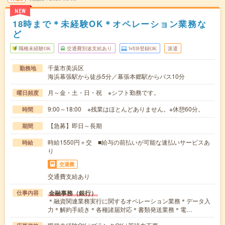
NEW
18時まで＊未経験OK＊オペレーション業務な
ど
職種未経験OK
交通費別途支給あり
WEB登録OK
派遣
千葉市美浜区
勤務地
海浜幕張駅から徒歩5分／幕張本郷駅からバス10分
月～金・土・日・祝 ※シフト勤務です。
曜日頻度
9:00～18:00 ※残業はほとんどありません。※休憩60分。
時間
【急募】即日～長期
期間
時給1550円＋交 ■給与の前払いが可能な速払いサービスあ
時給
り
交通費
交通費支給あり
金融事務（銀行）
仕事内容
＊融資関連業務実行に関するオペレーション業務＊データ入
力＊解約手続き＊各種諸届対応＊書類発送業務＊電…