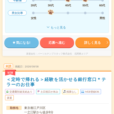
年齢層
20代
30代
40代
50代
60代
男女比率
女性
男性
もっと見る
気になる!
応募へ進む
詳しく見る
派遣会社
パーソルテンプスタッフ株式会社 北関東エリア
未読
掲載日
2026/08/08
NEW
＜定時で帰れる＞経験を活かせる銀行窓口＊テ
ラーのお仕事
交通費別途支給あり
土日祝日が休み
残業なし
WEB登録OK
派遣
東京都江戸川区
勤務地
一之江駅から徒歩9分