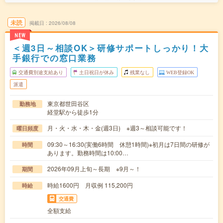
未読
掲載日
2026/08/08
NEW
＜週3日～相談OK＞研修サポートしっかり！大
手銀行での窓口業務
交通費別途支給あり
土日祝日が休み
残業なし
WEB登録OK
派遣
東京都世田谷区
勤務地
経堂駅から徒歩1分
月・火・水・木・金(週3日) ※週3～相談可能です！
曜日頻度
09:30～16:30(実働6時間 休憩1時間)※初月は7日間の研修が
時間
あります。勤務時間は10:00…
2026年09月上旬～長期 ※9月～！
期間
時給1600円 月収例 115,200円
時給
交通費
全額支給