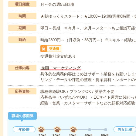
曜日頻度
月～金の週5日勤務
時間
★朝ゆっくりスタート！★10:00～19:00(実働8時間・
期間
即日～長期 ※今月～、来月～スタートもご相談可能
時給
時給2300円～（月収例：36万円～）※スキル・経験
交通費
交通費別途支給あり
仕事内容
企画・マーケティング
具体的な業務内容はじめはサポート業務をお願いしま
リング・データや課題の整理・提案資料・レポートの
応募資格
職種未経験OK / ブランクOK / 英語力不要
応募条件（いずれかでOK）・ECサイト運営に関わっ
経験・営業・カスタマーサポートなどの顧客対応経験
職場の雰囲気
年齢層
男女比率
20代
30代
40代
50代
60代