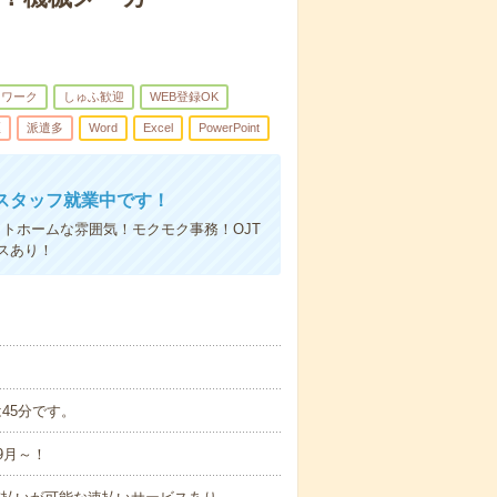
トワーク
しゅふ歓迎
WEB登録OK
煙
派遣多
Word
Excel
PowerPoint
スタッフ就業中です！
トホームな雰囲気！モクモク事務！OJT
スあり！
は45分です。
9月～！