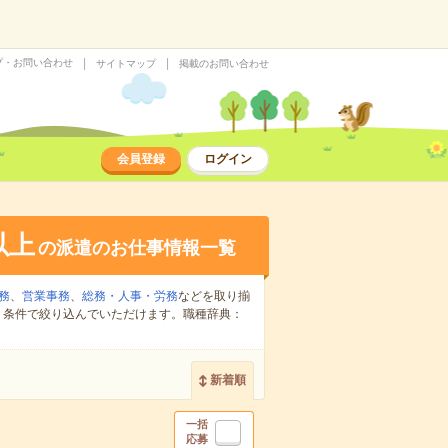
プ・お問い合わせ
サイトマップ
掲載のお問い合わせ
会員登録
ログイン
以上
の派遣のお仕事情報一覧
務
、
営業事務
、
総務・人事・労務
などを取り揃
り条件で絞り込んでいただけます。職種辞典：
新着順
一括
応募