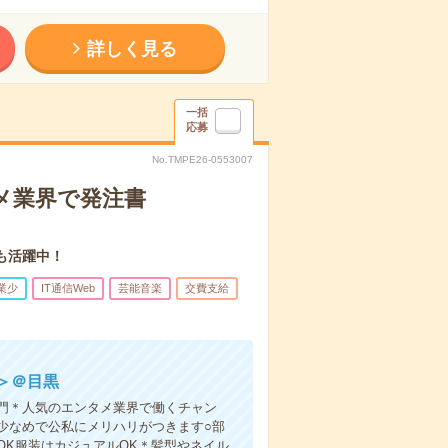
詳しく見る
一括
応募
No.TMPE26-0553007
メ業界で発注書
も活躍中！
業少
IT通信Web
芸能音楽
交費支給
＞＠目黒
部門＊人気のエンタメ業界で働くチャン
少なめで公私にメリハリがつきます○部
K服装はカジュアルOK＊髪型やネイル