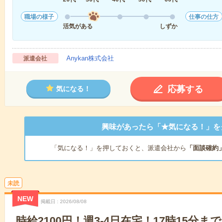
職場の様子
仕事の仕方
活気がある
しずか
Anykan株式会社
派遣会社
応募する
気になる！
興味があったら「★気になる！」を
「気になる！」を押しておくと、派遣会社から
「面談確約
未読
NEW
掲載日
2026/08/08
時給2100円！週3-4日在宅！17時15分