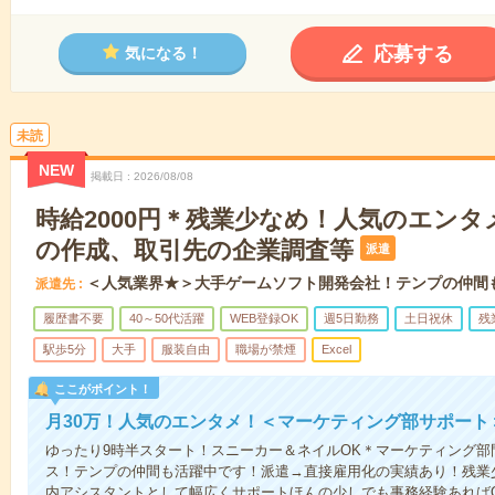
応募する
気になる！
未読
NEW
掲載日
2026/08/08
時給2000円＊残業少なめ！人気のエンタ
の作成、取引先の企業調査等
派遣
＜人気業界★＞大手ゲームソフト開発会社！テンプの仲間
派遣先
履歴書不要
40～50代活躍
WEB登録OK
週5日勤務
土日祝休
残
駅歩5分
大手
服装自由
職場が禁煙
Excel
ここがポイント！
月30万！人気のエンタメ！＜マーケティング部サポート
ゆったり9時半スタート！スニーカー＆ネイルOK＊マーケティング
ス！テンプの仲間も活躍中です！派遣→直接雇用化の実績あり！残業
内アシスタントとして幅広くサポートほんの少しでも事務経験あればO