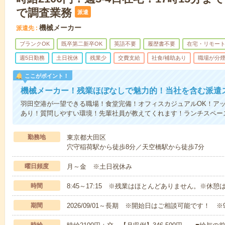
で調査業務
派遣
機械メーカー
派遣先
ブランクOK
既卒第二新卒OK
英語不要
履歴書不要
在宅・リモー
週5日勤務
土日祝休
残業少
交費支給
社食/補助あり
職場が分
ここがポイント！
機械メーカー！残業ほぼなしで魅力的！当社を含む派遣
羽田空港が一望できる職場！食堂完備！オフィスカジュアルOK！アッ
あり！質問しやすい環境！先輩社員が教えてくれます！ランチスペー
勤務地
東京都大田区
穴守稲荷駅から徒歩8分／天空橋駅から徒歩7分
曜日頻度
月～金 ※土日祝休み
時間
8:45～17:15 ※残業はほとんどありません。※休憩
期間
2026/09/01～長期 ※開始日はご相談可能です！ ※