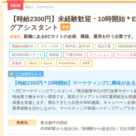
NEW
掲載日
2026/08/08
【時給2300円】未経験歓迎・10時開始＊
グアシスタント
派遣
新橋にあるECサイトの企画、構築、運用を行う企業です。
派遣先
職種未経験OK
ブランクOK
既卒第二新卒OK
英語不要
WEB登録O
朝10時以降スタート
残業多
IT通信Web
ファッション
マスコミ広
派遣多
Word
Excel
PowerPoint
WEB
ここがポイント！
【時給2300円＊10時開始】マーケティングに興味があ
＼ECマーケティングアシスタント／既存顧客中心のEC改善サポート新
時始業で働きやすい環境です。既存クライアントのEC運用状況を把
改善を支援します。慣れてきたら広告やSNS施策、キャンペーン企画
業界経験を活かしながら、マーケティング領域へステップアップでき
勤務地
東京都千代田区
内幸町駅から徒歩1分／新橋駅から徒歩2分／日比谷駅