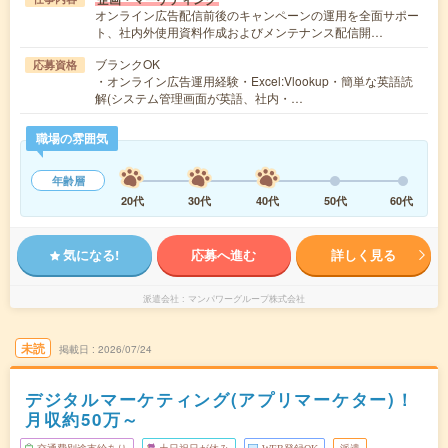
オンライン広告配信前後のキャンペーンの運用を全面サポー
ト、社内外使用資料作成およびメンテナンス配信開…
ブランクOK
応募資格
・オンライン広告運用経験・Excel:Vlookup・簡単な英語読
解(システム管理画面が英語、社内・…
職場の雰囲気
年齢層
20代
30代
40代
50代
60代
気になる!
応募へ進む
詳しく見る
派遣会社
マンパワーグループ株式会社
未読
掲載日
2026/07/24
デジタルマーケティング(アプリマーケター)！
月収約50万～