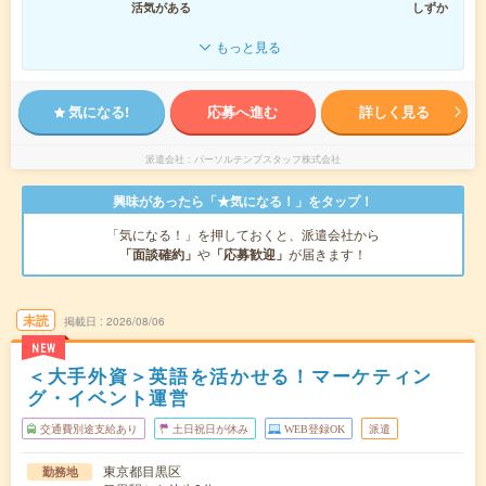
活気がある
しずか
もっと見る
気になる!
応募へ進む
詳しく見る
派遣会社
パーソルテンプスタッフ株式会社
興味があったら「★気になる！」をタップ！
「気になる！」を押しておくと、派遣会社から
「面談確約」
や
「応募歓迎」
が届きます！
未読
掲載日
2026/08/06
NEW
＜大手外資＞英語を活かせる！マーケティン
グ・イベント運営
交通費別途支給あり
土日祝日が休み
WEB登録OK
派遣
東京都目黒区
勤務地