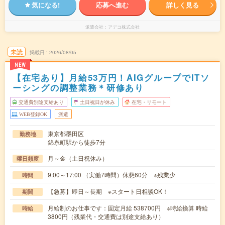
気になる!
応募へ進む
詳しく見る
派遣会社
アデコ株式会社
未読
掲載日
2026/08/05
NEW
【在宅あり】月給53万円！AIGグループでITソ
ーシングの調整業務＊研修あり
交通費別途支給あり
土日祝日が休み
在宅・リモート
WEB登録OK
派遣
東京都墨田区
勤務地
錦糸町駅から徒歩7分
月～金（土日祝休み）
曜日頻度
9:00～17:00 （実働7時間）休憩60分 ※残業少
時間
【急募】即日～長期 ※スタート日相談OK！
期間
月給制のお仕事です：固定月給 538700円 ※時給換算 時給
時給
3800円（残業代・交通費は別途支給あり）