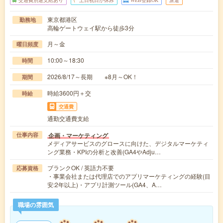
交通費別途支給あり
土日祝日が休み
WEB登録OK
派遣
東京都港区
勤務地
高輪ゲートウェイ駅から徒歩3分
月～金
曜日頻度
10:00～18:30
時間
2026/8/17～長期 ※8月～OK！
期間
時給3600円＋交
時給
交通費
通勤交通費支給
企画・マーケティング
仕事内容
メディアサービスのグロースに向けた、デジタルマーケティ
ング業務・KPIの分析と改善(GA4やAdju…
ブランクOK / 英語力不要
応募資格
・事業会社または代理店でのアプリマーケティングの経験(目
安:2年以上)・アプリ計測ツール(GA4、A…
職場の雰囲気