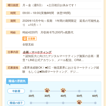
月～金（週5日） ※土日祝日お休みです！
曜日頻度
09:00～18:00(実働8時間 休憩1時間)
時間
2026年10月中旬～長期 1年間の期間限定 延長の可能性あ
期間
り ※10月～！
時給4220円 月収例 675,200円+残業代
時給
交通費
全額支給
企画・マーケティング
仕事内容
＊認知拡大に向けたデジタルマーケティング施策の企画・運
営＊LINE公式アカウント、メール配信、CRM…
※業界未経験OK！■EC・物流業界におけるマーケティング経
応募資格
験 もしくは■BtoBマーケティング、デジ…
職場の雰囲気
年齢層
20代
30代
40代
50代
60代
職場の様子