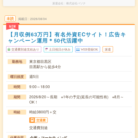
派遣会社
株式会社パソナ
未読
掲載日
2026/08/04
NEW
【月収例63万円】有名外資ECサイト！広告キ
ャンペーン運用＊50代活躍中
交通費別途支給あり
土日祝日が休み
WEB登録OK
派遣
東京都目黒区
勤務地
目黒駅から徒歩4分
週5日
曜日頻度
9:00～18:00
時間
2026/8/20～長期 ※1年の予定(延長の可能性有) ※8月～
期間
OK！
時給3800円＋交
時給
交通費
交通費別途
企画・マーケティング
仕事内容