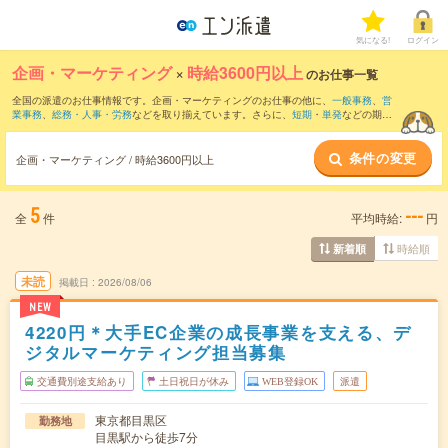
気になる!
ログイン
企画・マーケティング
×
時給3600円以上
のお仕事一覧
全国の派遣のお仕事情報です。企画・マーケティングのお仕事の他に、
一般事務
、
営
業事務
、
総務・人事・労務
などを取り揃えています。さらに、
短期
・
単発
などの期間
や、
職種未経験OK
などのこだわり条件で絞り込んでいただけます。職種辞典：
企画・
マーケティングのお仕事とは？とは？
条件の変更
企画・マーケティング / 時給3600円以上
5
---
全
件
平均時給:
円
時給順
新着順
未読
掲載日
2026/08/06
NEW
4220円＊大手EC企業の成長事業を支える、デ
ジタルマーケティング担当募集
交通費別途支給あり
土日祝日が休み
WEB登録OK
派遣
東京都目黒区
勤務地
目黒駅から徒歩7分