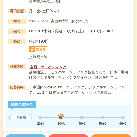
目黒駅から徒歩8分
月～金※土日休み！
曜日頻度
9:00～18:00(実働:8時間) (休憩60分)
時間
2026/10/中旬～長期（3カ月以上） ★10月～OK！
期間
時給4190円
時給
交通費
交通費支給
企画・マーケティング
仕事内容
越境物流サービスのマーケティング担当として、日本市場向
けのデジタルマーケティングやイベント運営を担当…
日本国内でのBtoBマーケティング、デジタルマーケティン
応募資格
グ、ECまたは物流業界でのマーケティング経験…
職場の雰囲気
年齢層
20代
30代
40代
50代
60代