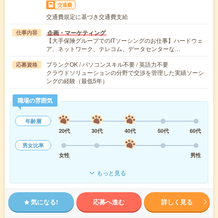
交通費
交通費規定に基づき交通費支給
企画・マーケティング
仕事内容
【大手保険グループでのITソーシングのお仕事】ハードウェ
ア、ネットワーク、テレコム、データセンターな…
ブランクOK / パソコンスキル不要 / 英語力不要
応募資格
クラウドソリューションの分野で交渉を管理した実績ソーシ
ングの経験（最低5年）
職場の雰囲気
年齢層
20代
30代
40代
50代
60代
男女比率
女性
男性
もっと見る
気になる!
応募へ進む
詳しく見る