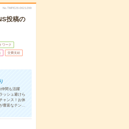
No.TMPE26-0621299
NS投稿の
トワーク
告
交費支給
り
の仲間も活躍
勤ラッシュ避けら
のチャンス！お休
が豊富なテン…