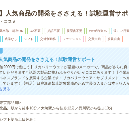
務】人気商品の開発をささえる！試験運営サポ
・コスメ
既卒第二新卒OK
OA不要
英語不要
履歴書不要
WEB登録OK
週2～3日
残業なし
シフト
交替制勤務
ファッション
交費支給
服装自由
！
】人気商品の開発をささえる！試験運営サポート
時給2000円で働こう】リカバリーウェアが話題のメーカーで、商品がさらに良
ていただきます＊話題の製品に携われるやりがいがココにあります！【企業
ルネスブランドを展開する企業です！リカバリーウェア・サプリメント・ヘ
しています！【補足】日雇派遣禁止対象業務のため世帯収入または本人収入が
を見る
東京都品川区
北品川駅から徒歩10分／大崎駅から徒歩12分／品川駅から徒歩13分
シフト制※土日休み！