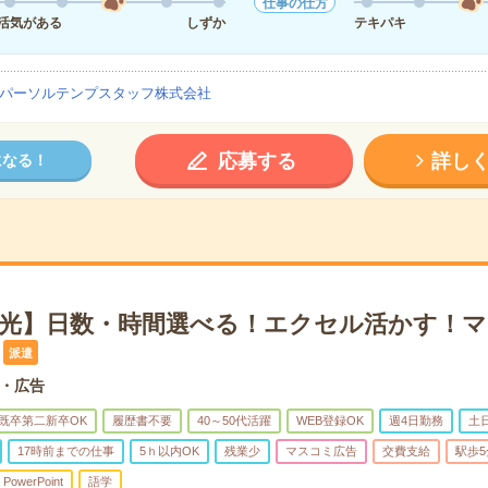
仕事の仕方
活気がある
しずか
テキパキ
パーソルテンプスタッフ株式会社
応募する
詳し
になる！
観光】日数・時間選べる！エクセル活かす！
派遣
・広告
既卒第二新卒OK
履歴書不要
40～50代活躍
WEB登録OK
週4日勤務
土
17時前までの仕事
5ｈ以内OK
残業少
マスコミ広告
交費支給
駅歩5
PowerPoint
語学