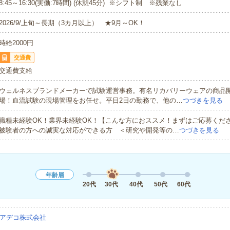
8:45～16:30(実働:7時間) (休憩45分) ※シフト制 ※残業なし
2026/9/上旬～長期（3カ月以上） ★9月～OK！
時給2000円
交通費
交通費支給
ウェルネスブランドメーカーで試験運営事務。有名リカバリーウェアの商品
場！血流試験の現場管理をお任せ。平日2日の勤務で、他の…
つづきを見る
職種未経験OK！業界未経験OK！【こんな方におススメ！まずはご応募くだ
被験者の方への誠実な対応ができる方 ＜研究や開発等の…
つづきを見る
年齢層
20代
30代
40代
50代
60代
アデコ株式会社