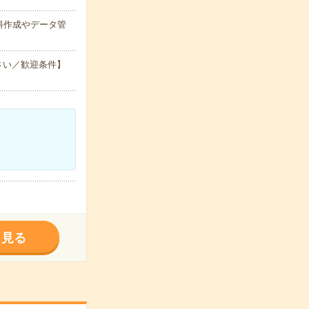
料作成やデータ管
さい／歓迎条件】
く見る