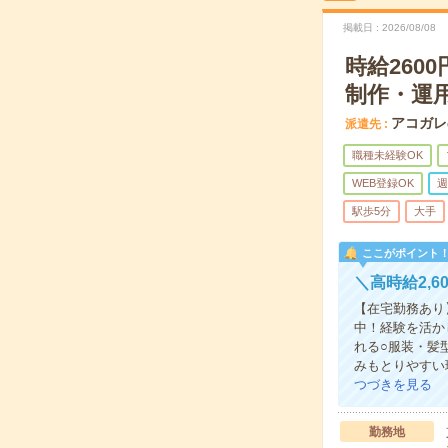
掲載日
2026/08/08
時給260
制作・運
アコガレ
派遣先
職種未経験OK
WEB登録OK
週
駅歩5分
大手
ここがポイント
＼高時給2,
【在宅勤務あり
中！経験を活か
れる○服装・髪
みもとりやすい
つづきを見る
勤務地