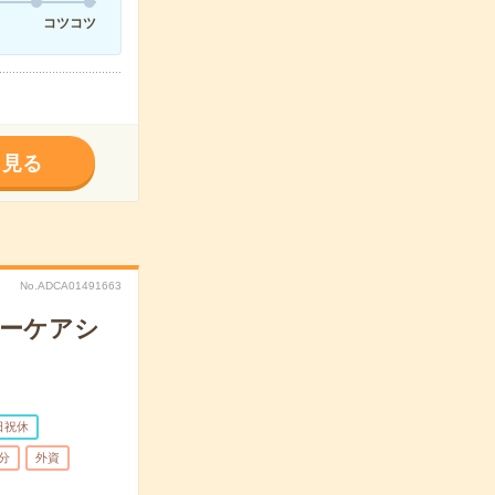
コツコツ
く見る
No.ADCA01491663
マーケアシ
日祝休
分
外資