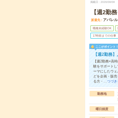
掲載日
2026/08/08
【週2勤
アパレル
派遣先
職種未経験OK
17時前までの仕事
ここがポイント
【週2勤務
【週2勤務×高
験をサポートし
ーマにしたウェ
どを企画・販売
る方・…
つづき
勤務地
曜日頻度