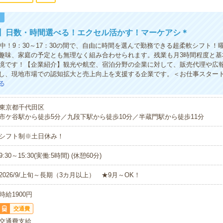
！
光】日数・時間選べる！エクセル活かす！マーケアシ＊
活躍中！9：30～17：30の間で、自由に時間を選んで勤務できる超柔軟シフト！
趣味、家庭の予定とも無理なく組み合わせられます。残業も月3時間程度と基
境です！【企業紹介】観光や航空、宿泊分野の企業に対して、販売代理や広
し、現地市場での認知拡大と売上向上を支援する企業です。＜お仕事スター
る
東京都千代田区
市ケ谷駅から徒歩5分／九段下駅から徒歩10分／半蔵門駅から徒歩11分
シフト制※土日休み！
9:30～15:30(実働:5時間) (休憩60分)
2026/9/上旬～長期（3カ月以上） ★9月～OK！
時給1900円
交通費
交通費支給