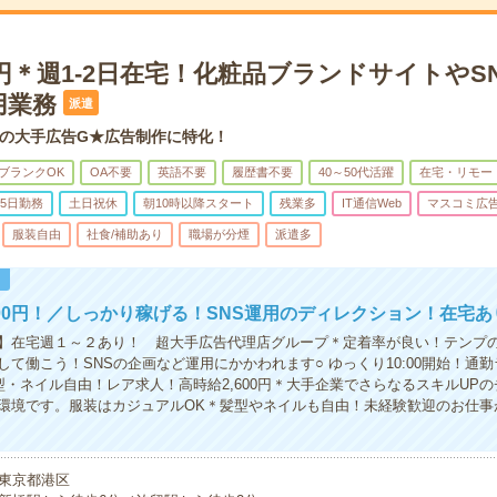
0円＊週1-2日在宅！化粧品ブランドサイトやS
用業務
派遣
の大手広告G★広告制作に特化！
ブランクOK
OA不要
英語不要
履歴書不要
40～50代活躍
在宅・リモー
5日勤務
土日祝休
朝10時以降スタート
残業多
IT通信Web
マスコミ広
服装自由
社食/補助あり
職場が分煙
派遣多
！
600円！／しっかり稼げる！SNS運用のディレクション！在宅あ
】在宅週１～２あり！ 超大手広告代理店グループ＊定着率が良い！テンプ
して働こう！SNSの企画など運用にかかわれます○ ゆっくり10:00開始！通
型・ネイル自由！レア求人！高時給2,600円＊大手企業でさらなるスキルUP
環境です。服装はカジュアルOK＊髪型やネイルも自由！未経験歓迎のお仕事
東京都港区