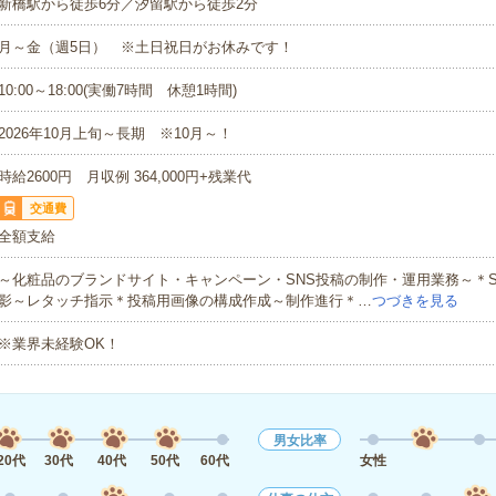
新橋駅から徒歩6分／汐留駅から徒歩2分
月～金（週5日） ※土日祝日がお休みです！
10:00～18:00(実働7時間 休憩1時間)
2026年10月上旬～長期 ※10月～！
時給2600円 月収例 364,000円+残業代
交通費
全額支給
～化粧品のブランドサイト・キャンペーン・SNS投稿の制作・運用業務～＊S
影～レタッチ指示＊投稿用画像の構成作成～制作進行＊…
つづきを見る
※業界未経験OK！
男女比率
20代
30代
40代
50代
60代
女性