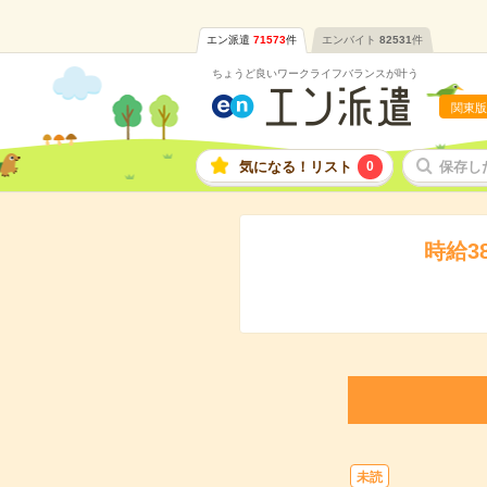
エン派遣
71573
件
エンバイト
82531
件
ちょうど良いワークライフバランスが叶う
関東版
気になる！リスト
0
保存し
時給3
未読