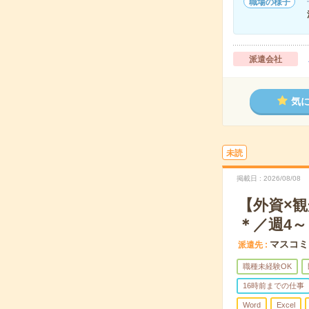
職場の様子
派遣会社
気
未読
掲載日
2026/08/08
【外資×
＊／週4～
マスコミ
派遣先
職種未経験OK
16時前までの仕事
Word
Excel