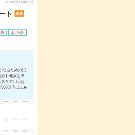
No.ADCA01491323
ート
派遣
勤務
土日祝休
くなるための試
紹介】健康をテ
ルスケア用品な
500万円以上あ