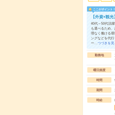
ここがポイント
【外資×観
40代～50代
も選べるため、
理なく働ける環
ングなどを代行
ー…
つづきを見
勤務地
曜日頻度
時間
期間
時給