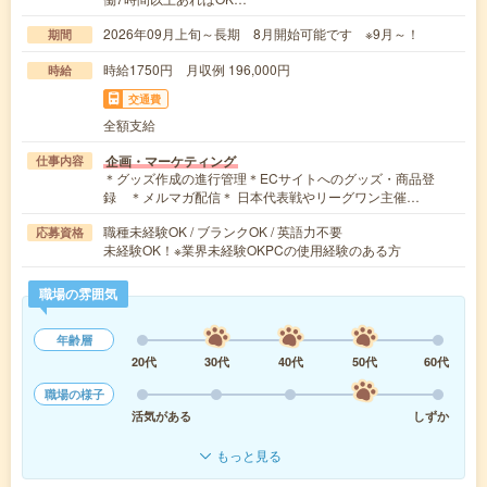
2026年09月上旬～長期 8月開始可能です ※9月～！
期間
時給1750円 月収例 196,000円
時給
交通費
全額支給
企画・マーケティング
仕事内容
＊グッズ作成の進行管理＊ECサイトへのグッズ・商品登
録 ＊メルマガ配信＊ 日本代表戦やリーグワン主催…
職種未経験OK / ブランクOK / 英語力不要
応募資格
未経験OK！※業界未経験OKPCの使用経験のある方
職場の雰囲気
年齢層
20代
30代
40代
50代
60代
職場の様子
活気がある
しずか
もっと見る