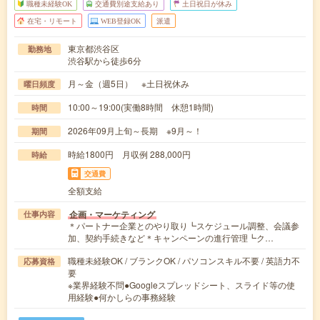
職種未経験OK
交通費別途支給あり
土日祝日が休み
在宅・リモート
WEB登録OK
派遣
東京都渋谷区
勤務地
渋谷駅から徒歩6分
月～金（週5日） ※土日祝休み
曜日頻度
10:00～19:00(実働8時間 休憩1時間)
時間
2026年09月上旬～長期 ※9月～！
期間
時給1800円 月収例 288,000円
時給
交通費
全額支給
企画・マーケティング
仕事内容
＊パートナー企業とのやり取り┗スケジュール調整、会議参
加、契約手続きなど＊キャンペーンの進行管理┗ク…
職種未経験OK / ブランクOK / パソコンスキル不要 / 英語力不
応募資格
要
※業界経験不問●Googleスプレッドシート、スライド等の使
用経験●何かしらの事務経験