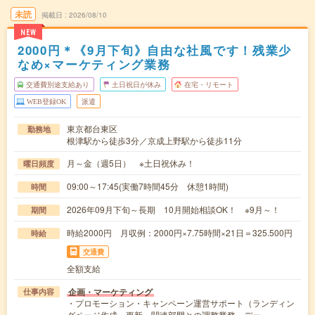
未読
掲載日
2026/08/10
NEW
2000円＊《9月下旬》自由な社風です！残業少
なめ×マーケティング業務
交通費別途支給あり
土日祝日が休み
在宅・リモート
WEB登録OK
派遣
東京都台東区
勤務地
根津駅から徒歩3分／京成上野駅から徒歩11分
月～金（週5日） ※土日祝休み！
曜日頻度
09:00～17:45(実働7時間45分 休憩1時間)
時間
2026年09月下旬～長期 10月開始相談OK！ ※9月～！
期間
時給2000円 月収例：2000円×7.75時間×21日＝325.500円
時給
交通費
全額支給
企画・マーケティング
仕事内容
・プロモーション・キャンペーン運営サポート（ランディン
グページ作成・更新、関連部門との調整業務、デー…