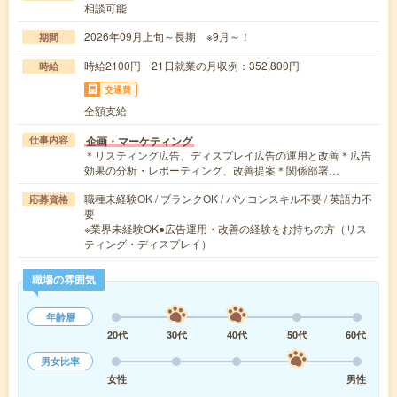
相談可能
2026年09月上旬～長期 ※9月～！
期間
時給2100円 21日就業の月収例：352,800円
時給
交通費
全額支給
企画・マーケティング
仕事内容
＊リスティング広告、ディスプレイ広告の運用と改善＊広告
効果の分析・レポーティング、改善提案＊関係部署…
職種未経験OK / ブランクOK / パソコンスキル不要 / 英語力不
応募資格
要
※業界未経験OK●広告運用・改善の経験をお持ちの方（リス
ティング・ディスプレイ）
職場の雰囲気
年齢層
20代
30代
40代
50代
60代
男女比率
女性
男性