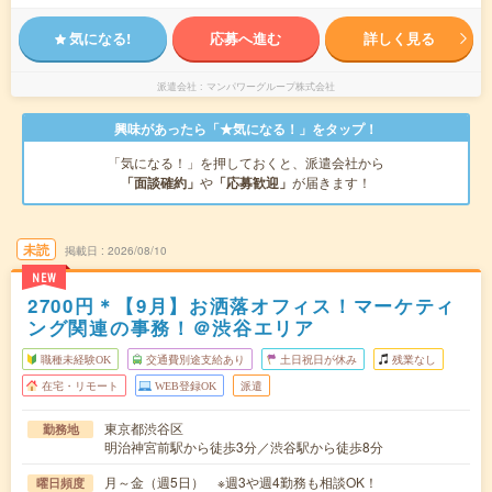
気になる!
応募へ進む
詳しく見る
派遣会社
マンパワーグループ株式会社
興味があったら「★気になる！」をタップ！
「気になる！」を押しておくと、派遣会社から
「面談確約」
や
「応募歓迎」
が届きます！
未読
掲載日
2026/08/10
NEW
2700円＊【9月】お洒落オフィス！マーケティ
ング関連の事務！＠渋谷エリア
職種未経験OK
交通費別途支給あり
土日祝日が休み
残業なし
在宅・リモート
WEB登録OK
派遣
東京都渋谷区
勤務地
明治神宮前駅から徒歩3分／渋谷駅から徒歩8分
月～金（週5日） ※週3や週4勤務も相談OK！
曜日頻度