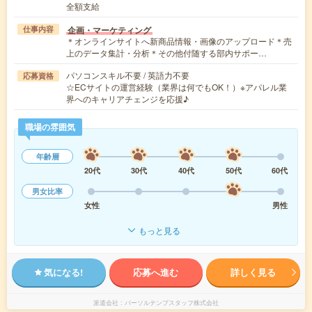
全額支給
企画・マーケティング
仕事内容
＊オンラインサイトへ新商品情報・画像のアップロード＊売
上のデータ集計・分析＊その他付随する部内サポー…
パソコンスキル不要 / 英語力不要
応募資格
☆ECサイトの運営経験（業界は何でもOK！）※アパレル業
界へのキャリアチェンジを応援♪
職場の雰囲気
年齢層
20代
30代
40代
50代
60代
男女比率
女性
男性
もっと見る
気になる!
応募へ進む
詳しく見る
派遣会社
パーソルテンプスタッフ株式会社