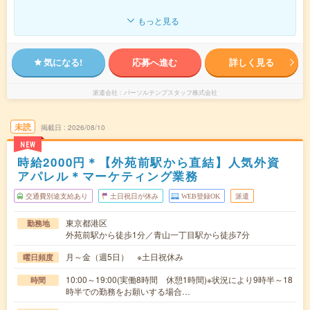
もっと見る
気になる!
応募へ進む
詳しく見る
派遣会社
パーソルテンプスタッフ株式会社
未読
掲載日
2026/08/10
NEW
時給2000円＊【外苑前駅から直結】人気外資
アパレル＊マーケティング業務
交通費別途支給あり
土日祝日が休み
WEB登録OK
派遣
東京都港区
勤務地
外苑前駅から徒歩1分／青山一丁目駅から徒歩7分
月～金（週5日） ※土日祝休み
曜日頻度
10:00～19:00(実働8時間 休憩1時間)※状況により9時半～18
時間
時半での勤務をお願いする場合…