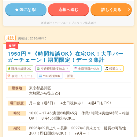
気になる!
応募へ進む
詳しく見る
派遣会社
パーソルテンプスタッフ株式会社
未読
掲載日
2026/08/10
NEW
1950円＊《時間相談OK》在宅OK！大手バー
ガーチェーン！期間限定！データ集計
職種未経験OK
交通費別途支給あり
土日祝日が休み
残業なし
在宅・リモート
WEB登録OK
派遣
東京都品川区
勤務地
大崎駅から徒歩2分
月～金（週5日） ※土日祝休み！ ※週4日もOK！
曜日頻度
10:00～17:45(実働6時間45分 休憩1時間)※実働6時間～相談
時間
OK！ 8時45分開始もOK…
2026年09月上旬～長期 2027年3月末まで 延長の可能性
期間
あり！即日開始もOK！！ ※9月～！