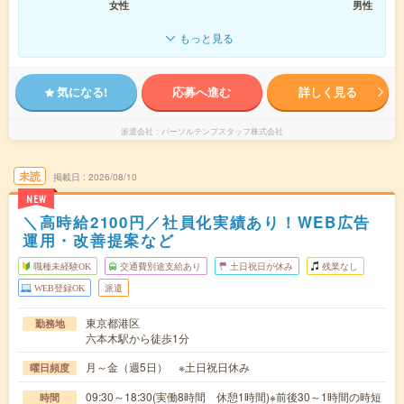
女性
男性
もっと見る
気になる!
応募へ進む
詳しく見る
派遣会社
パーソルテンプスタッフ株式会社
未読
掲載日
2026/08/10
NEW
＼高時給2100円／社員化実績あり！WEB広告
運用・改善提案など
職種未経験OK
交通費別途支給あり
土日祝日が休み
残業なし
WEB登録OK
派遣
東京都港区
勤務地
六本木駅から徒歩1分
月～金（週5日） ※土日祝日休み
曜日頻度
09:30～18:30(実働8時間 休憩1時間)※前後30～1時間の時短
時間