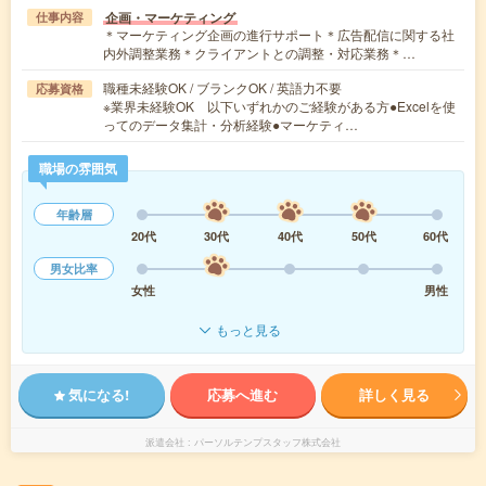
企画・マーケティング
仕事内容
＊マーケティング企画の進行サポート＊広告配信に関する社
内外調整業務＊クライアントとの調整・対応業務＊…
職種未経験OK / ブランクOK / 英語力不要
応募資格
※業界未経験OK 以下いずれかのご経験がある方●Excelを使
ってのデータ集計・分析経験●マーケティ…
職場の雰囲気
年齢層
20代
30代
40代
50代
60代
男女比率
女性
男性
もっと見る
気になる!
応募へ進む
詳しく見る
派遣会社
パーソルテンプスタッフ株式会社