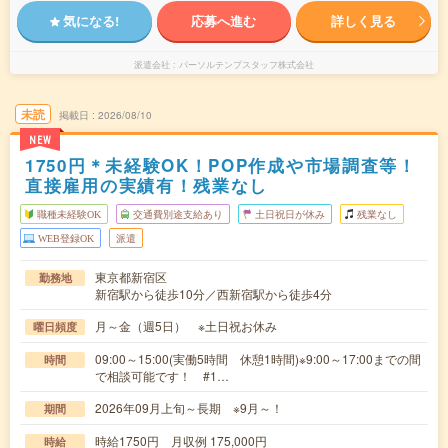
気になる!
応募へ進む
詳しく見る
派遣会社
パーソルテンプスタッフ株式会社
未読
掲載日
2026/08/10
NEW
1750円＊未経験OK！POP作成や市場調査等！
直接雇用の実績有！残業なし
職種未経験OK
交通費別途支給あり
土日祝日が休み
残業なし
WEB登録OK
派遣
東京都新宿区
勤務地
新宿駅から徒歩10分／西新宿駅から徒歩4分
月～金（週5日） ※土日祝お休み
曜日頻度
09:00～15:00(実働5時間 休憩1時間)※9:00～17:00までの間
時間
で相談可能です！ #1…
2026年09月上旬～長期 ※9月～！
期間
時給1750円 月収例 175,000円
時給