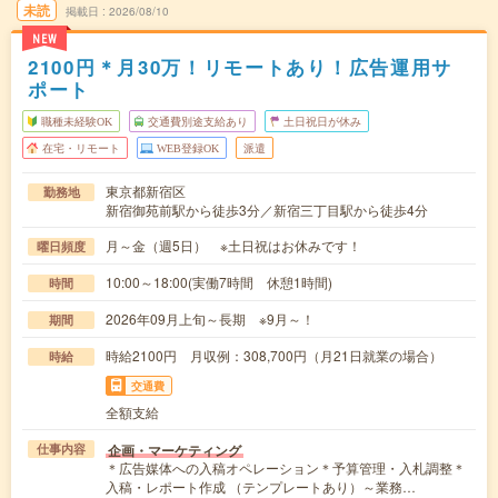
未読
掲載日
2026/08/10
NEW
2100円＊月30万！リモートあり！広告運用サ
ポート
職種未経験OK
交通費別途支給あり
土日祝日が休み
在宅・リモート
WEB登録OK
派遣
東京都新宿区
勤務地
新宿御苑前駅から徒歩3分／新宿三丁目駅から徒歩4分
月～金（週5日） ※土日祝はお休みです！
曜日頻度
10:00～18:00(実働7時間 休憩1時間)
時間
2026年09月上旬～長期 ※9月～！
期間
時給2100円 月収例：308,700円（月21日就業の場合）
時給
交通費
全額支給
企画・マーケティング
仕事内容
＊広告媒体への入稿オペレーション＊予算管理・入札調整＊
入稿・レポート作成 （テンプレートあり）～業務…