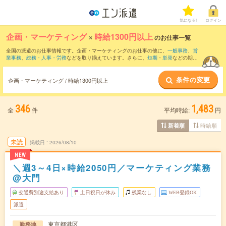
気になる!
ログイン
企画・マーケティング
×
時給1300円以上
のお仕事一覧
全国の派遣のお仕事情報です。企画・マーケティングのお仕事の他に、
一般事務
、
営
業事務
、
総務・人事・労務
などを取り揃えています。さらに、
短期
・
単発
などの期間
や、
職種未経験OK
などのこだわり条件で絞り込んでいただけます。職種辞典：
企画・
マーケティングのお仕事とは？とは？
条件の変更
企画・マーケティング / 時給1300円以上
346
1,483
全
件
平均時給:
円
時給順
新着順
未読
掲載日
2026/08/10
NEW
＼週3～4日×時給2050円／マーケティング業務
@大門
交通費別途支給あり
土日祝日が休み
残業なし
WEB登録OK
派遣
東京都港区
勤務地