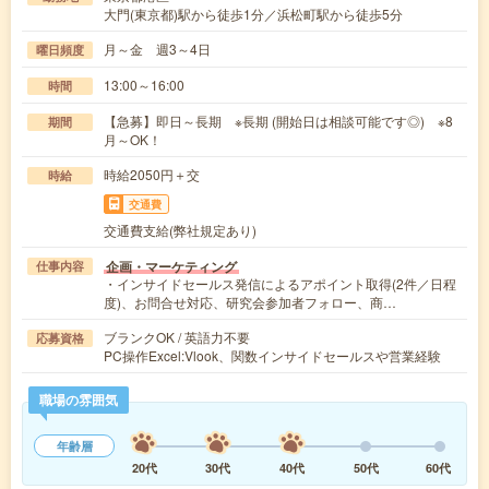
大門(東京都)駅から徒歩1分／浜松町駅から徒歩5分
月～金 週3～4日
曜日頻度
13:00～16:00
時間
【急募】即日～長期 ※長期 (開始日は相談可能です◎) ※8
期間
月～OK！
時給2050円＋交
時給
交通費
交通費支給(弊社規定あり)
企画・マーケティング
仕事内容
・インサイドセールス発信によるアポイント取得(2件／日程
度)、お問合せ対応、研究会参加者フォロー、商…
ブランクOK / 英語力不要
応募資格
PC操作Excel:Vlook、関数インサイドセールスや営業経験
職場の雰囲気
年齢層
20代
30代
40代
50代
60代