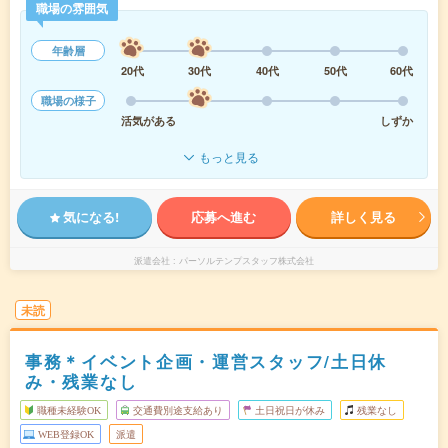
職場の雰囲気
年齢層
20代
30代
40代
50代
60代
職場の様子
活気がある
しずか
もっと見る
気になる!
応募へ進む
詳しく見る
派遣会社
パーソルテンプスタッフ株式会社
未読
事務＊イベント企画・運営スタッフ/土日休
み・残業なし
職種未経験OK
交通費別途支給あり
土日祝日が休み
残業なし
WEB登録OK
派遣