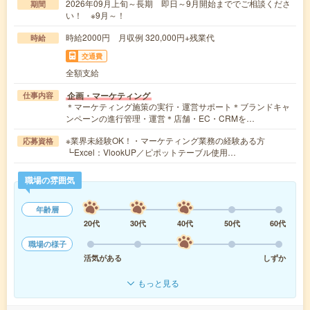
2026年09月上旬～長期 即日～9月開始まででご相談くださ
期間
い！ ※9月～！
時給2000円 月収例 320,000円+残業代
時給
交通費
全額支給
企画・マーケティング
仕事内容
＊マーケティング施策の実行・運営サポート＊ブランドキャ
ンペーンの進行管理・運営＊店舗・EC・CRMを…
※業界未経験OK！・マーケティング業務の経験ある方
応募資格
┗Excel：VlookUP／ピポットテーブル使用…
職場の雰囲気
年齢層
20代
30代
40代
50代
60代
職場の様子
活気がある
しずか
もっと見る