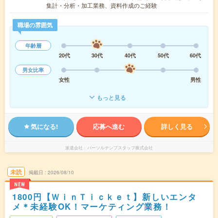
集計・分析・加工業務、資料作成のご経験
職場の雰囲気
年齢層
20代
30代
40代
50代
60代
男女比率
女性
男性
もっと見る
気になる!
応募へ進む
詳しく見る
派遣会社
パーソルテンプスタッフ株式会社
未読
掲載日
2026/08/10
NEW
1800円【ＷｉｎＴｉｃｋｅｔ】新しいエンタ
メ＊未経験OK！マーケティング業務！