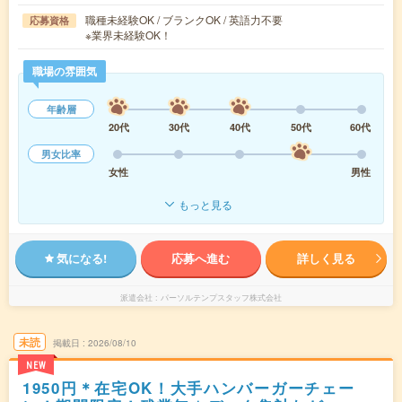
職種未経験OK / ブランクOK / 英語力不要
応募資格
※業界未経験OK！
職場の雰囲気
年齢層
20代
30代
40代
50代
60代
男女比率
女性
男性
もっと見る
気になる!
応募へ進む
詳しく見る
派遣会社
パーソルテンプスタッフ株式会社
未読
掲載日
2026/08/10
NEW
1950円＊在宅OK！大手ハンバーガーチェー