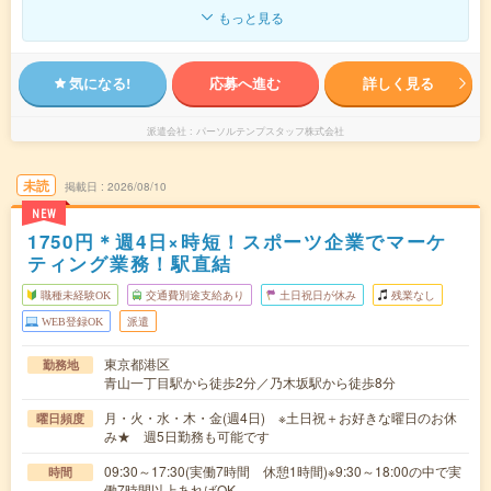
もっと見る
気になる!
応募へ進む
詳しく見る
派遣会社
パーソルテンプスタッフ株式会社
未読
掲載日
2026/08/10
NEW
1750円＊週4日×時短！スポーツ企業でマーケ
ティング業務！駅直結
職種未経験OK
交通費別途支給あり
土日祝日が休み
残業なし
WEB登録OK
派遣
東京都港区
勤務地
青山一丁目駅から徒歩2分／乃木坂駅から徒歩8分
月・火・水・木・金(週4日) ※土日祝＋お好きな曜日のお休
曜日頻度
み★ 週5日勤務も可能です
09:30～17:30(実働7時間 休憩1時間)※9:30～18:00の中で実
時間
働7時間以上あればOK…