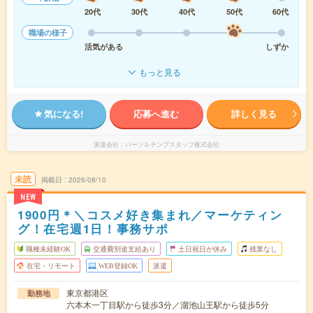
20代
30代
40代
50代
60代
職場の様子
活気がある
しずか
もっと見る
気になる!
応募へ進む
詳しく見る
派遣会社
パーソルテンプスタッフ株式会社
未読
掲載日
2026/08/10
NEW
1900円＊＼コスメ好き集まれ／マーケティン
グ！在宅週1日！事務サポ
職種未経験OK
交通費別途支給あり
土日祝日が休み
残業なし
在宅・リモート
WEB登録OK
派遣
東京都港区
勤務地
六本木一丁目駅から徒歩3分／溜池山王駅から徒歩5分