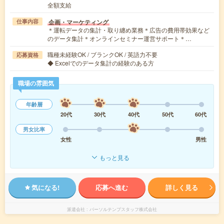
全額支給
企画・マーケティング
仕事内容
＊運転データの集計・取り纏め業務＊広告の費用帯効果など
のデータ集計＊オンラインセミナー運営サポート＊…
職種未経験OK / ブランクOK / 英語力不要
応募資格
◆ Excelでのデータ集計の経験のある方
職場の雰囲気
年齢層
20代
30代
40代
50代
60代
男女比率
女性
男性
もっと見る
気になる!
応募へ進む
詳しく見る
派遣会社
パーソルテンプスタッフ株式会社