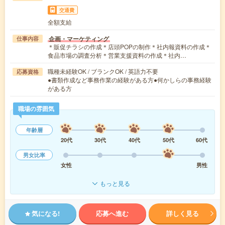
交通費
全額支給
企画・マーケティング
仕事内容
＊販促チラシの作成＊店頭POPの制作＊社内報資料の作成＊
食品市場の調査分析＊営業支援資料の作成＊社内…
職種未経験OK / ブランクOK / 英語力不要
応募資格
●書類作成など事務作業の経験がある方●何かしらの事務経験
がある方
職場の雰囲気
年齢層
20代
30代
40代
50代
60代
男女比率
女性
男性
もっと見る
気になる!
応募へ進む
詳しく見る