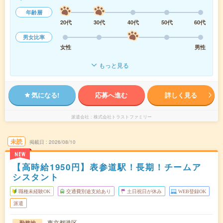
年齢層
20代
30代
40代
50代
60代
男女比率
女性
男性
もっと見る
気になる!
応募へ進む
詳しく見る
派遣会社
株式会社トラストファミリー
未読
掲載日
2026/08/10
NEW
【高時給1950円】表参道駅！長期！チームア
シスタント
職種未経験OK
交通費別途支給あり
土日祝日が休み
WEB登録OK
派遣
東京都港区
勤務地