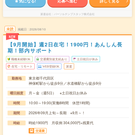
気になる!
応募へ進む
詳しく見る
派遣会社
パーソルテンプスタッフ株式会社
未読
掲載日
2026/08/10
NEW
【9月開始】週2日在宅！1900円！あんしん長
期！部内サポート
職種未経験OK
交通費別途支給あり
土日祝日が休み
在宅・リモート
WEB登録OK
派遣
東京都千代田区
勤務地
神保町駅から徒歩9分／水道橋駅から徒歩9分
月～金（週5日） ※土日祝日お休み
曜日頻度
10:00～19:00(実働8時間 休憩1時間)
時間
2026年09月上旬～長期 ※9月～！
期間
時給1900円 月収例 304,000円+残業代
時給
交通費