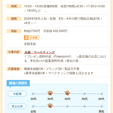
10:00～19:00(実働8時間 休憩1時間)※9:30～17:30や10:00
時間
～18:00など、…
2026年09月上旬～長期 8月～9月の間で開始日相談OK！
期間
※9月～！
時給2700円 月収例 432,000円
時給
交通費
全額支給
企画・マーケティング
仕事内容
＊プレゼン資料作成（Powerpoint） →新店舗の出店におけ
る、本社向けの提案資料作成（過去の資…
職種未経験OK / ブランクOK / 英語力不要
応募資格
※業界未経験OK！マーケティング経験も活かせます
職場の雰囲気
年齢層
20代
30代
40代
50代
60代
男女比率
女性
男性