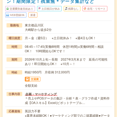
ン！期間限定！残業無＊データ集計など
交通費別途支給あり
土日祝日が休み
残業なし
在宅・リモート
WEB登録OK
派遣
東京都品川区
勤務地
大崎駅から徒歩2分
月～金（週5日） ※土日祝休み！ ※週4日もOK！
曜日頻度
08:45～17:45(実働8時間 休憩1時間)※実働6時間～相談
時間
OK！ 10時開始もOKです！
2026年10月上旬～長期 2027年3月末まで 延長の可能性
期間
あり！即日開始もOK！ ※10月～！
時給1950円 月収例 312,000円
時給
交通費
全額支給
企画・マーケティング
仕事内容
＊売上やPOSデータの集計・分析＊表・グラフ作成＊資料作
成【OAスキル】Excel(ピボットテーブル…
英語力不要
応募資格
※業界未経験OK！●マーケティング部でのご就業経験●データ