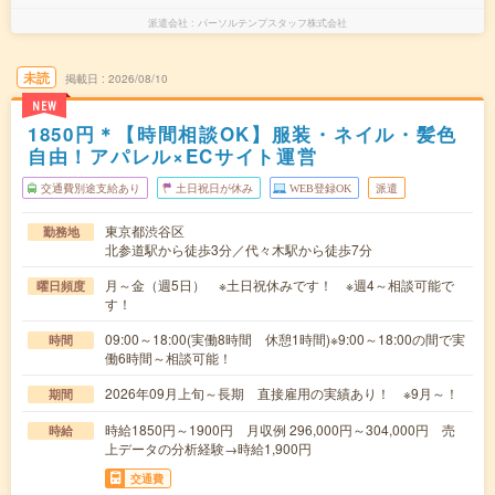
派遣会社
パーソルテンプスタッフ株式会社
未読
掲載日
2026/08/10
NEW
1850円＊【時間相談OK】服装・ネイル・髪色
自由！アパレル×ECサイト運営
交通費別途支給あり
土日祝日が休み
WEB登録OK
派遣
東京都渋谷区
勤務地
北参道駅から徒歩3分／代々木駅から徒歩7分
月～金（週5日） ※土日祝休みです！ ※週4～相談可能で
曜日頻度
す！
09:00～18:00(実働8時間 休憩1時間)※9:00～18:00の間で実
時間
働6時間～相談可能！
2026年09月上旬～長期 直接雇用の実績あり！ ※9月～！
期間
時給1850円～1900円 月収例 296,000円～304,000円 売
時給
上データの分析経験→時給1,900円
交通費