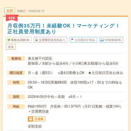
未読
掲載日
2026/08/10
NEW
月収例35万円！未経験OK！マーケティング！
正社員登用制度あり
職種未経験OK
交通費別途支給あり
土日祝日が休み
WEB登録OK
派遣
東京都千代田区
勤務地
新御茶ノ水駅から徒歩4分／小川町(東京都)駅から徒歩5分
月～金（週5日） ※週4日勤務もOK ★土日祝日完全お休み
曜日頻度
09:00～18:00(実働8時間 休憩1時間)※17：00までの時短も
時間
OK
2026年09月中旬～長期 ※9月～！
期間
時給1950円 月収例：351,975円（月21日勤務・残業10H）
時給
＋交通費別途
交通費
全額支給