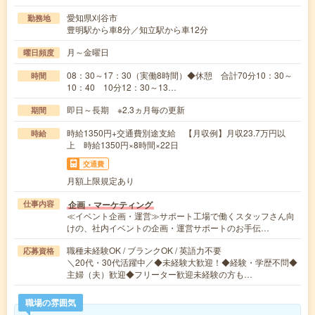
愛知県刈谷市
勤務地
豊明駅から車8分／知立駅から車12分
月～金曜日
曜日頻度
08：30～17：30（実働8時間）◆休憩 合計70分10：30～
時間
10：40 10分12：30～13…
即日～長期 ※2.3ヵ月毎の更新
期間
時給1350円+交通費別途支給 【月収例】月収23.7万円以
時給
上 時給1350円×8時間×22日
交通費
月額上限規定あり
企画・マーケティング
仕事内容
≪イベント企画・運営≫サポート工場で働くスタッフさん向
けの、社内イベントの企画・運営サポートのお手伝…
職種未経験OK / ブランクOK / 英語力不要
応募資格
＼20代・30代活躍中／◆未経験大歓迎！◆経験・学歴不問◆
主婦（夫）歓迎◆フリーター歓迎未経験の方も…
職場の雰囲気