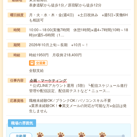
表参道駅から徒歩1分／原宿駅から徒歩12分
月・火・水・木・金(週4日) ※土日祝休み ※週5日×実働6H
曜日頻度
も相談可
10:00～18:00(実働7時間 休憩1時間)※週4×7時間(10時～18
時間
時)or週5×6時間（1…
2026年10月上旬～長期 ※10月～！
期間
時給1950円 月収例 218,400円
時給
交通費
全額支給
企画・マーケティング
仕事内容
＊公式LINEアカウント運用（5割）┗配信スケジュール進行
管理や配信設定、配信前テストなど＊ニュース…
職種未経験OK / ブランクOK / パソコンスキル不要
応募資格
※業界未経験OK！◆英文メールの対応が可能な方※会話は発
生しません
職場の雰囲気
年齢層