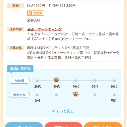
時給1950円 月収例 263,250円
時給
交通費
全額支給
企画・マーケティング
仕事内容
＊売上やPOSデータの集計・分析＊表・グラフ作成＊資料作
成【OAスキル】Excel(ピボットテーブル…
職種未経験OK / ブランクOK / 英語力不要
応募資格
※業界未経験OK！●マーケティング部でのご就業経験●データ
集計・分析・加工業務、資料作成のご経験
職場の雰囲気
年齢層
20代
30代
40代
50代
60代
男女比率
女性
男性
もっと見る