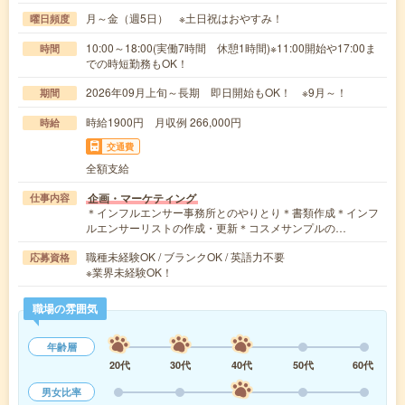
月～金（週5日） ※土日祝はおやすみ！
曜日頻度
10:00～18:00(実働7時間 休憩1時間)※11:00開始や17:00ま
時間
での時短勤務もOK！
2026年09月上旬～長期 即日開始もOK！ ※9月～！
期間
時給1900円 月収例 266,000円
時給
交通費
全額支給
企画・マーケティング
仕事内容
＊インフルエンサー事務所とのやりとり＊書類作成＊インフ
ルエンサーリストの作成・更新＊コスメサンプルの…
職種未経験OK / ブランクOK / 英語力不要
応募資格
※業界未経験OK！
職場の雰囲気
年齢層
20代
30代
40代
50代
60代
男女比率