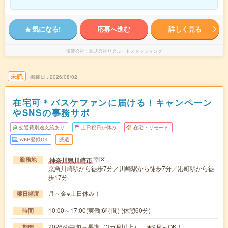
気になる!
応募へ進む
詳しく見る
派遣会社
株式会社リクルートスタッフィング
未読
掲載日
2026/08/02
在宅可＊バスケファンに届ける！キャンペーン
やSNSの事務サポ
交通費別途支給あり
土日祝日が休み
在宅・リモート
WEB登録OK
派遣
幸区
神奈川県川崎市
勤務地
京急川崎駅から徒歩7分／川崎駅から徒歩7分／港町駅から徒
歩17分
月～金※土日休み！
曜日頻度
10:00～17:00(実働:6時間) (休憩60分)
時間
2026/9/中旬～長期（3カ月以上） ★9月～OK！
期間