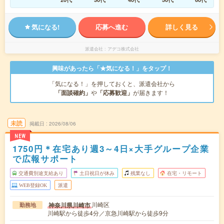
気になる!
応募へ進む
詳しく見る
派遣会社
アデコ株式会社
興味があったら「★気になる！」をタップ！
「気になる！」を押しておくと、派遣会社から
「面談確約」
や
「応募歓迎」
が届きます！
未読
掲載日
2026/08/06
NEW
1750円＊在宅あり週3～4日×大手グループ企業
で広報サポート
交通費別途支給あり
土日祝日が休み
残業なし
在宅・リモート
WEB登録OK
派遣
川崎区
神奈川県川崎市
勤務地
川崎駅から徒歩4分／京急川崎駅から徒歩9分