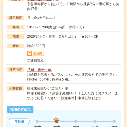
京急川崎駅から徒歩7分／川崎駅から徒歩7分／港町駅から徒
歩17分
月～金※土日休み！
曜日頻度
10:00～17:00(実働:6時間) (休憩60分)
時間
2026/9/上旬～長期（3カ月以上） ★9月～OK！
期間
時給1800円
時給
交通費
交通費支給
広報・宣伝・IR
仕事内容
川崎市を代表するバスケットボール運営会社での事務です。
PhotoshopやIllustratorを用…
職種未経験OK / 英語力不要
応募資格
職種未経験OK！業界未経験OK！【こんな方におススメ！ま
ずはご応募ください／歓迎条件】事務経験および…
職場の雰囲気
年齢層
20代
30代
40代
50代
60代