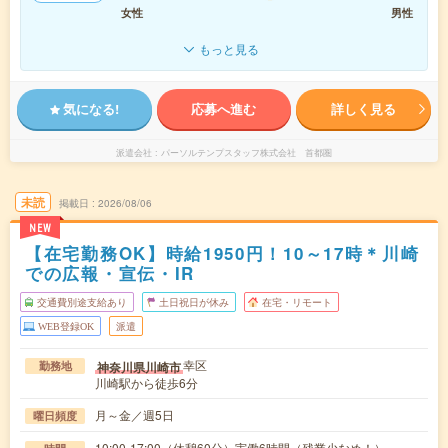
女性
男性
もっと見る
気になる!
応募へ進む
詳しく見る
派遣会社
パーソルテンプスタッフ株式会社 首都圏
未読
掲載日
2026/08/06
NEW
【在宅勤務OK】時給1950円！10～17時＊川崎
での広報・宣伝・IR
交通費別途支給あり
土日祝日が休み
在宅・リモート
WEB登録OK
派遣
幸区
神奈川県川崎市
勤務地
川崎駅から徒歩6分
月～金／週5日
曜日頻度
10:00-17:00（休憩60分）実働6時間（残業少なめ！）