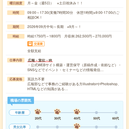
月～金（週5日） ※土日祝休み！！
曜日頻度
09:00～17:30(実働7時間30分 休憩1時間)※9:00-17:00のご
時間
相談OK！
2026年09月中旬～長期 ※9月～！
期間
時給1750円～1800円 月収例 262,500円～270,000円
時給
交通費
全額支給
広報・宣伝・IR
仕事内容
・公式WEBサイト構築・運営保守（原稿作成・依頼など）・
SNSなどでイベント・セミナーなどの情報発信…
英語力不要
応募資格
広報部などで事務のご経験がある方illustratorやPhotoshop、
HTMLなどの知識がある…
職場の雰囲気
年齢層
20代
30代
40代
50代
60代
男女比率