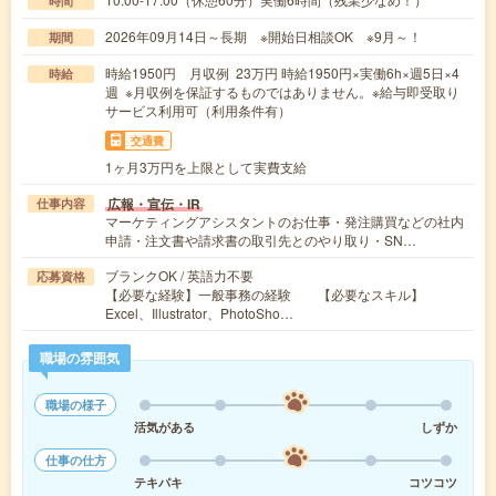
時間
2026年09月14日～長期 ※開始日相談OK ※9月～！
期間
時給1950円 月収例 23万円 時給1950円×実働6h×週5日×4
時給
週 ※月収例を保証するものではありません。※給与即受取り
サービス利用可（利用条件有）
交通費
1ヶ月3万円を上限として実費支給
広報・宣伝・IR
仕事内容
マーケティングアシスタントのお仕事・発注購買などの社内
申請・注文書や請求書の取引先とのやり取り・SN…
ブランクOK / 英語力不要
応募資格
【必要な経験】一般事務の経験 【必要なスキル】
Excel、Illustrator、PhotoSho…
職場の雰囲気
職場の様子
活気がある
しずか
仕事の仕方
テキパキ
コツコツ