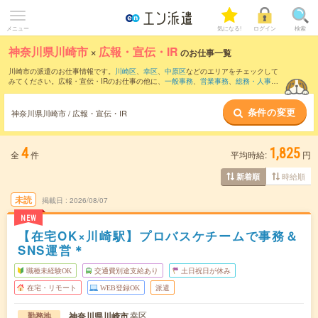
メニュー
気になる!
ログイン
検索
神奈川県川崎市
×
広報・宣伝・IR
のお仕事一覧
川崎市の派遣のお仕事情報です。
川崎区
、
幸区
、
中原区
などのエリアをチェックして
みてください。広報・宣伝・IRのお仕事の他に、
一般事務
、
営業事務
、
総務・人事・
労務
などを取り揃えています。さらに、
短期
・
単発
などの期間や、
職種未経験OK
など
のこだわり条件で絞り込んでいただけます。職種辞典：
広報・宣伝・IRのお仕事と
条件の変更
は？とは？
神奈川県川崎市 / 広報・宣伝・IR
4
1,825
全
件
平均時給:
円
時給順
新着順
未読
掲載日
2026/08/07
NEW
【在宅OK×川崎駅】プロバスケチームで事務＆
SNS運営＊
職種未経験OK
交通費別途支給あり
土日祝日が休み
在宅・リモート
WEB登録OK
派遣
幸区
神奈川県川崎市
勤務地