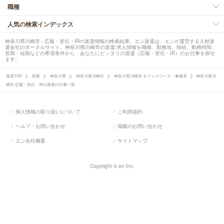
職種
人気の検索インデックス
神奈川県川崎市 - 広報・宣伝・IRの派遣情報の検索結果。エン派遣は、エンが運営する人材派
遣会社のポータルサイト。神奈川県川崎市の派遣/求人情報を職種、勤務地、時給、勤務時間、
長期・短期などの希望条件から、あなたにピッタリの派遣（広報・宣伝・IR）のお仕事を探せ
ます。
派遣TOP
関東
神奈川県
神奈川県川崎市
神奈川県川崎市 オフィスワーク・事務系
神奈川県川
崎市 広報・宣伝・IRの派遣の仕事一覧
個人情報の取り扱いについて
ご利用規約
ヘルプ・お問い合わせ
掲載のお問い合わせ
エン会社概要
サイトマップ
Copyright © en Inc.