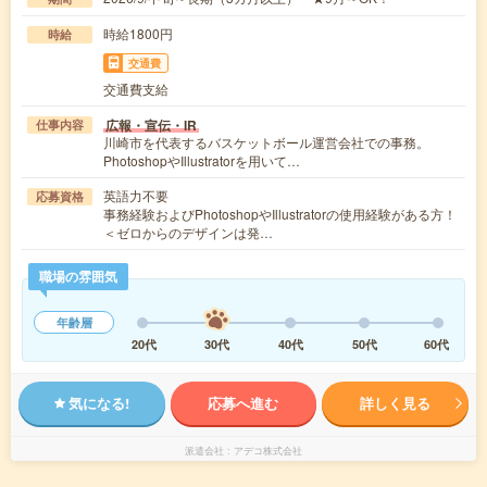
時給1800円
時給
交通費
交通費支給
広報・宣伝・IR
仕事内容
川崎市を代表するバスケットボール運営会社での事務。
PhotoshopやIllustratorを用いて…
英語力不要
応募資格
事務経験およびPhotoshopやIllustratorの使用経験がある方！
＜ゼロからのデザインは発…
職場の雰囲気
年齢層
20代
30代
40代
50代
60代
気になる!
応募へ進む
詳しく見る
派遣会社
アデコ株式会社