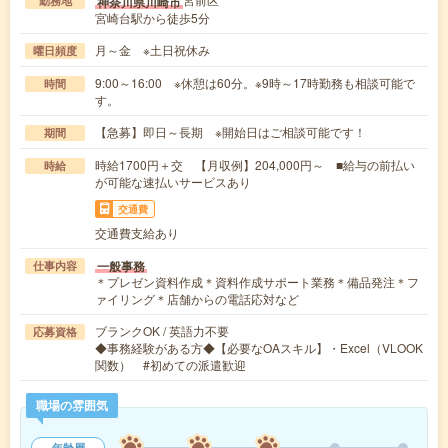
神奈川県川崎市
勤務地
宮崎台駅から徒歩5分
月～金 ※土日祝休み
曜日頻度
9:00～16:00 ※休憩は60分。※9時～17時勤務も相談可能で
時間
す。
【急募】即日～長期 ※開始日はご相談可能です！
期間
時給1700円＋交 【月収例】204,000円～ ■給与の前払い
時給
が可能な速払いサービスあり
交通費
交通費支給あり
一般事務
仕事内容
＊プレゼン資料作成＊資料作成サポート業務＊備品発注＊フ
ァイリング＊店舗からの電話応対など
ブランクOK / 英語力不要
応募資格
◆事務経験がある方◆【必要なOAスキル】・Excel（VLOOK
関数） #初めての派遣歓迎
職場の雰囲気
年齢層