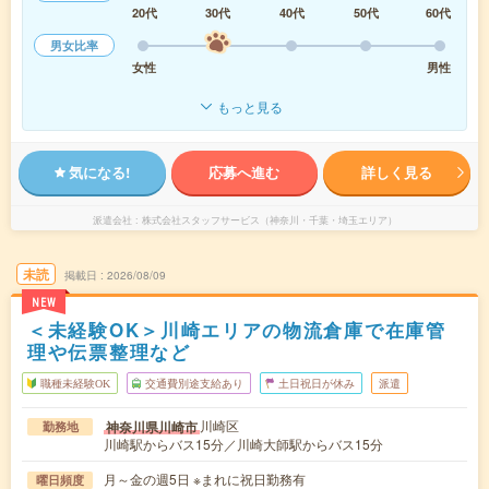
20代
30代
40代
50代
60代
男女比率
女性
男性
もっと見る
気になる!
応募へ進む
詳しく見る
派遣会社
株式会社スタッフサービス（神奈川・千葉・埼玉エリア）
未読
掲載日
2026/08/09
NEW
＜未経験OK＞川崎エリアの物流倉庫で在庫管
理や伝票整理など
職種未経験OK
交通費別途支給あり
土日祝日が休み
派遣
川崎区
神奈川県川崎市
勤務地
川崎駅からバス15分／川崎大師駅からバス15分
月～金の週5日 ※まれに祝日勤務有
曜日頻度