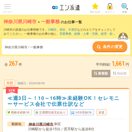
メニュー
気になる!
ログイン
検索
神奈川県川崎市
×
一般事務
のお仕事一覧
川崎市の派遣のお仕事情報です。
川崎区
、
幸区
、
中原区
などのエリアをチェックして
みてください。一般事務のお仕事の他に、
営業事務
、
総務・人事・労務
、
経理・財
務・会計・英文経理
などを取り揃えています。さらに、
短期
・
単発
などの期間や、
職
種未経験OK
などのこだわり条件で絞り込んでいただけます。職種辞典：
一般事務のお
条件の変更
仕事とは？とは？
神奈川県川崎市 / 一般事務
267
1,661
全
件
平均時給:
円
時給順
新着順
未読
掲載日
2026/08/09
NEW
≪週3日～！10～16時≫未経験OK！セレモニ
ーサービス会社で伝票仕訳など
職種未経験OK
交通費別途支給あり
WEB登録OK
派遣
幸区
神奈川県川崎市
勤務地
川崎駅から徒歩15分／尻手駅から徒歩8分