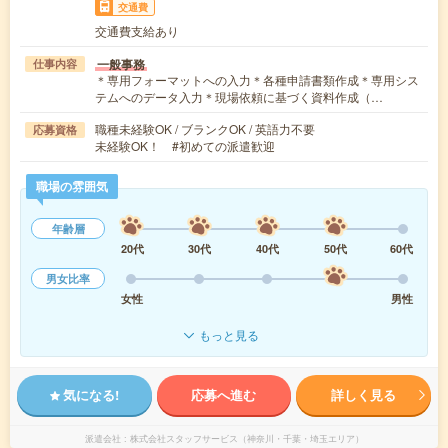
交通費
交通費支給あり
一般事務
仕事内容
＊専用フォーマットへの入力＊各種申請書類作成＊専用シス
テムへのデータ入力＊現場依頼に基づく資料作成（…
職種未経験OK / ブランクOK / 英語力不要
応募資格
未経験OK！ #初めての派遣歓迎
職場の雰囲気
年齢層
20代
30代
40代
50代
60代
男女比率
女性
男性
もっと見る
気になる!
応募へ進む
詳しく見る
派遣会社
株式会社スタッフサービス（神奈川・千葉・埼玉エリア）