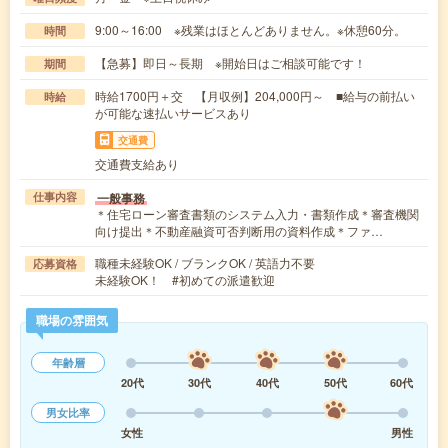
9:00～16:00 ※残業はほとんどありません。※休憩60分。
時間
【急募】即日～長期 ※開始日はご相談可能です！
期間
時給1700円＋交 【月収例】204,000円～ ■給与の前払い
時給
が可能な速払いサービスあり
交通費
交通費支給あり
一般事務
仕事内容
＊住宅ローン審査書類のシステム入力・書類作成＊審査機関
向け提出＊不動産融資可否判断用の資料作成＊ファ…
職種未経験OK / ブランクOK / 英語力不要
応募資格
未経験OK！ #初めての派遣歓迎
職場の雰囲気
年齢層
20代
30代
40代
50代
60代
男女比率
女性
男性