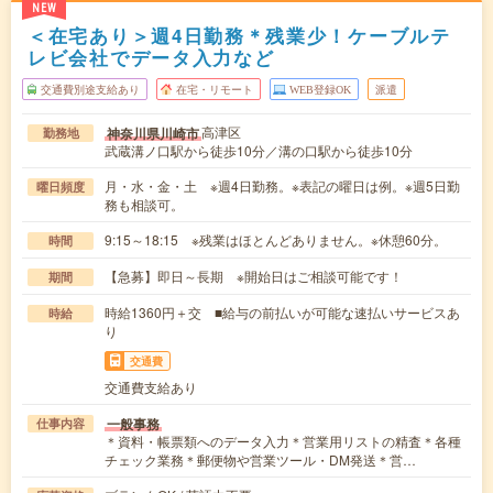
NEW
＜在宅あり＞週4日勤務＊残業少！ケーブルテ
レビ会社でデータ入力など
交通費別途支給あり
在宅・リモート
WEB登録OK
派遣
高津区
神奈川県川崎市
勤務地
武蔵溝ノ口駅から徒歩10分／溝の口駅から徒歩10分
月・水・金・土 ※週4日勤務。※表記の曜日は例。※週5日勤
曜日頻度
務も相談可。
9:15～18:15 ※残業はほとんどありません。※休憩60分。
時間
【急募】即日～長期 ※開始日はご相談可能です！
期間
時給1360円＋交 ■給与の前払いが可能な速払いサービスあ
時給
り
交通費
交通費支給あり
一般事務
仕事内容
＊資料・帳票類へのデータ入力＊営業用リストの精査＊各種
チェック業務＊郵便物や営業ツール・DM発送＊営…