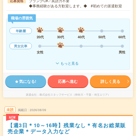
ブランクOK / 英語力不要
応募資格
◆事務経験がある方歓迎します。◆ #初めての派遣歓迎
職場の雰囲気
年齢層
20代
30代
40代
50代
60代
男女比率
女性
男性
もっと見る
気になる!
応募へ進む
詳しく見る
派遣会社
株式会社スタッフサービス（神奈川・千葉・埼玉エリア）
未読
掲載日
2026/08/09
NEW
【週3日＊10～16時】残業なし＊有名お総菜販
売企業＊データ入力など