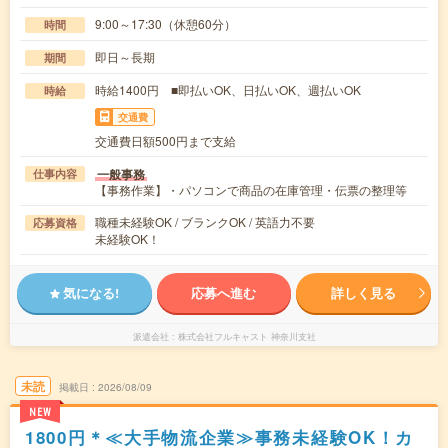
9:00～17:30（休憩60分）
時間
即日～長期
期間
時給1400円 ■即払いOK、日払いOK、週払いOK
時給
交通費
交通費日額500円まで支給
一般事務
仕事内容
【事務作業】・パソコンで商品の在庫管理・伝票の整理等
職種未経験OK / ブランクOK / 英語力不要
応募資格
未経験OK！
気になる!
応募へ進む
詳しく見る
派遣会社
株式会社フルキャスト 神奈川支社
未読
掲載日
2026/08/09
NEW
1800円＊≪大手物流企業≫事務未経験OK！カ