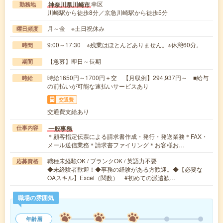
幸区
神奈川県川崎市
勤務地
川崎駅から徒歩8分／京急川崎駅から徒歩5分
月～金 ※土日祝休み
曜日頻度
9:00～17:30 ※残業はほとんどありません。※休憩60分。
時間
【急募】即日～長期
期間
時給1650円～1700円＋交 【月収例】294,937円～ ■給与
時給
の前払いが可能な速払いサービスあり
交通費
交通費支給あり
一般事務
仕事内容
＊顧客指定伝票による請求書作成・発行・発送業務＊FAX・
メール送信業務＊請求書ファイリング＊お客様お…
職種未経験OK / ブランクOK / 英語力不要
応募資格
◆未経験者歓迎！◆事務の経験がある方歓迎。◆【必要な
OAスキル】Excel（関数） #初めての派遣歓…
職場の雰囲気
年齢層