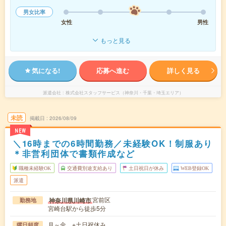
男女比率
女性
男性
もっと見る
気になる!
応募へ進む
詳しく見る
派遣会社
株式会社スタッフサービス（神奈川・千葉・埼玉エリア）
未読
掲載日
2026/08/09
NEW
＼16時までの6時間勤務／未経験OK！制服あり
＊非営利団体で書類作成など
職種未経験OK
交通費別途支給あり
土日祝日が休み
WEB登録OK
派遣
宮前区
神奈川県川崎市
勤務地
宮崎台駅から徒歩5分
月～金 ※土日祝休み
曜日頻度