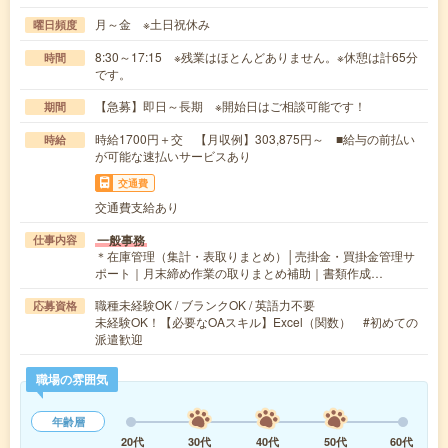
月～金 ※土日祝休み
曜日頻度
8:30～17:15 ※残業はほとんどありません。※休憩は計65分
時間
です。
【急募】即日～長期 ※開始日はご相談可能です！
期間
時給1700円＋交 【月収例】303,875円～ ■給与の前払い
時給
が可能な速払いサービスあり
交通費
交通費支給あり
一般事務
仕事内容
＊在庫管理（集計・表取りまとめ）│売掛金・買掛金管理サ
ポート｜月末締め作業の取りまとめ補助｜書類作成…
職種未経験OK / ブランクOK / 英語力不要
応募資格
未経験OK！【必要なOAスキル】Excel（関数） #初めての
派遣歓迎
職場の雰囲気
年齢層
20代
30代
40代
50代
60代