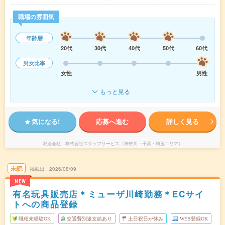
職場の雰囲気
年齢層
20代
30代
40代
50代
60代
男女比率
女性
男性
もっと見る
気になる!
応募へ進む
詳しく見る
派遣会社
株式会社スタッフサービス（神奈川・千葉・埼玉エリア）
未読
掲載日
2026/08/09
NEW
有名玩具販売店＊ミューザ川崎勤務＊ECサイ
トへの商品登録
職種未経験OK
交通費別途支給あり
土日祝日が休み
WEB登録OK