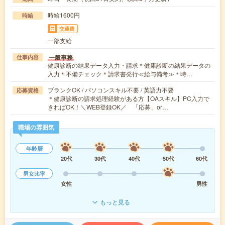
時給1600円
時給
交通費
一部支給
一般事務
仕事内容
健康診断の結果データ入力・請求＊健康診断の結果データの
入力＊不備チェック＊請求書発行≪給与備考≫＊時…
ブランクOK / パソコンスキル不要 / 英語力不要
応募資格
＊健康診断の請求処理経験がある方【OAスキル】PC入力で
きればOK！＼WEB登録OK／ 「応募」or…
職場の雰囲気
年齢層
20代
30代
40代
50代
60代
男女比率
女性
男性
もっと見る