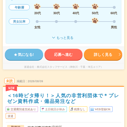
年齢層
20代
30代
40代
50代
60代
男女比率
女性
男性
もっと見る
気になる!
応募へ進む
詳しく見る
派遣会社
株式会社スタッフサービス（神奈川・千葉・埼玉エリア）
未読
掲載日
2026/08/09
NEW
＜16時ピタ帰り！＞人気の非営利団体で＊プレ
ゼン資料作成・備品発注など
交通費別途支給あり
土日祝日が休み
残業なし
WEB登録OK
派遣
宮前区