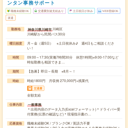
ンタン事務サポート
職種未経験OK
交通費別途支給あり
土日祝日が休み
WEB登録OK
派遣
川崎区
神奈川県川崎市
勤務地
川崎駅から民間バス30分
月～金（週5日） ※土日祝休み♪ 週4日もご相談くださ
曜日頻度
い！
09:00～17:30(実働7時間30分 休憩1時間)※9:00-17:00など
時間
時短勤務も相談できま…
【急募】即日～長期 ※8月～！
期間
時給1800円 月収例 270,000円+残業代
時給
交通費
全額支給
一般事務
仕事内容
＊出荷内容のデータ入力(Excelフォーマット)＊ドライバー受
付業務(伝票の確認など)＊現場指示書の…
職種未経験OK / ブランクOK / 英語力不要
応募資格
業界未経験OK！PC入力の実務経験のある方事務未経験OK！