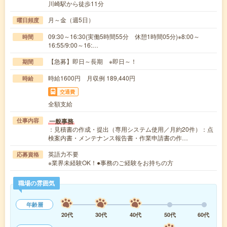
川崎駅から徒歩11分
月～金（週5日）
曜日頻度
09:30～16:30(実働5時間55分 休憩1時間05分)※8:00～
時間
16:55/9:00～16:…
【急募】即日～長期 ※即日～！
期間
時給1600円 月収例 189,440円
時給
交通費
全額支給
一般事務
仕事内容
：見積書の作成・提出（専用システム使用／月約20件）：点
検案内書・メンテナンス報告書・作業申請書の作…
英語力不要
応募資格
※業界未経験OK！●事務のご経験をお持ちの方
職場の雰囲気
年齢層
20代
30代
40代
50代
60代