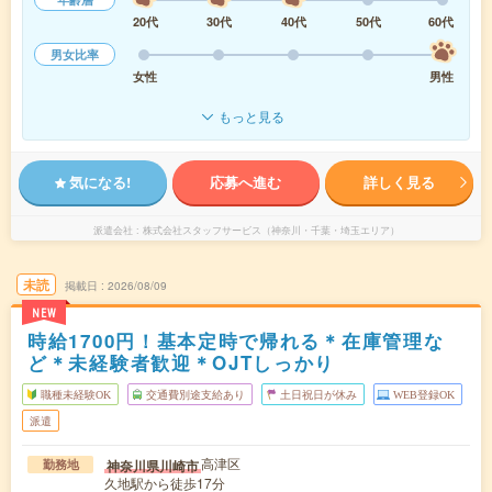
20代
30代
40代
50代
60代
男女比率
女性
男性
もっと見る
気になる!
応募へ進む
詳しく見る
派遣会社
株式会社スタッフサービス（神奈川・千葉・埼玉エリア）
未読
掲載日
2026/08/09
NEW
時給1700円！基本定時で帰れる＊在庫管理な
ど＊未経験者歓迎＊OJTしっかり
職種未経験OK
交通費別途支給あり
土日祝日が休み
WEB登録OK
派遣
高津区
神奈川県川崎市
勤務地
久地駅から徒歩17分