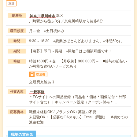
派遣
幸区
神奈川県川崎市
勤務地
川崎駅から徒歩3分／京急川崎駅から徒歩8分
月～金 ※土日祝休み
曜日頻度
9:30～18:30 ※残業はほとんどありません。※休憩60分。
時間
【急募】即日～長期 ※開始日はご相談可能です！
期間
時給1600円＋交 【月収例】300,000円～ ■給与の前払い
時給
が可能な速払いサービスあり
交通費
交通費支給あり
一般事務
仕事内容
＊ECサイトへの商品登録（商品名＊価格＊画像貼付＊外部
サイト含む）｜キャンペーン設定（クーポン付与＊…
職種未経験OK / ブランクOK / 英語力不要
応募資格
未経験OK！【必要なOAスキル】Excel（関数） #初めての
派遣歓迎
職場の雰囲気