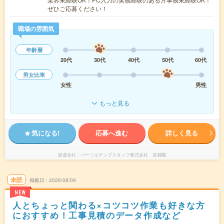
ぜひご応募ください！
職場の雰囲気
年齢層
20代
30代
40代
50代
60代
男女比率
女性
男性
もっと見る
気になる!
応募へ進む
詳しく見る
派遣会社
パーソルテンプスタッフ株式会社 首都圏
未読
掲載日
2026/08/09
NEW
人とちょっと関わる×コツコツ作業も好きな方
におすすめ！工事見積のデータ作成など