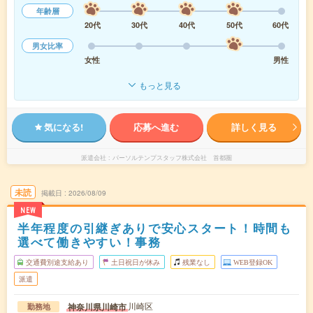
年齢層
20代
30代
40代
50代
60代
男女比率
女性
男性
もっと見る
気になる!
応募へ進む
詳しく見る
派遣会社
パーソルテンプスタッフ株式会社 首都圏
未読
掲載日
2026/08/09
NEW
半年程度の引継ぎありで安心スタート！時間も
選べて働きやすい！事務
交通費別途支給あり
土日祝日が休み
残業なし
WEB登録OK
派遣
川崎区
神奈川県川崎市
勤務地