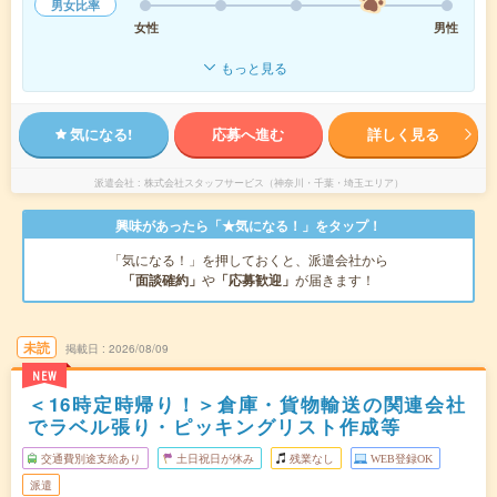
男女比率
女性
男性
もっと見る
気になる!
応募へ進む
詳しく見る
派遣会社
株式会社スタッフサービス（神奈川・千葉・埼玉エリア）
興味があったら「★気になる！」をタップ！
「気になる！」を押しておくと、派遣会社から
「面談確約」
や
「応募歓迎」
が届きます！
未読
掲載日
2026/08/09
NEW
＜16時定時帰り！＞倉庫・貨物輸送の関連会社
でラベル張り・ピッキングリスト作成等
交通費別途支給あり
土日祝日が休み
残業なし
WEB登録OK
派遣