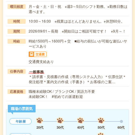
月～金・土・日・祝 ※週3～5日のシフト勤務。※勤務日数は
曜日頻度
選べます。
10:00～16:00 ※残業はほとんどありません。※休憩60分。
時間
2026/09/01～長期 ※開始日はご相談可能です！ ※9月～！
期間
時給1500円～1600円＋交 ■給与の前払いが可能な速払いサ
時給
ービスあり
交通費
交通費支給あり
一般事務
仕事内容
＊請求書・見積書の作成（専用システム入力）＊伝票仕訳＊
発注処理＊案内文の作成（手書き）＊お客様のご案…
職種未経験OK / ブランクOK / 英語力不要
応募資格
未経験OK！ #初めての派遣歓迎
職場の雰囲気
年齢層
20代
30代
40代
50代
60代