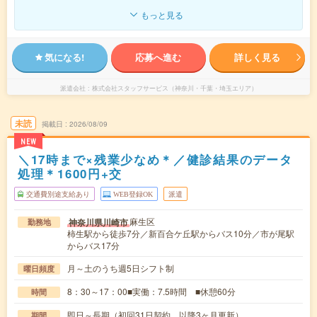
もっと見る
気になる!
応募へ進む
詳しく見る
派遣会社
株式会社スタッフサービス（神奈川・千葉・埼玉エリア）
未読
掲載日
2026/08/09
NEW
＼17時まで×残業少なめ＊／健診結果のデータ
処理＊1600円+交
交通費別途支給あり
WEB登録OK
派遣
麻生区
神奈川県川崎市
勤務地
柿生駅から徒歩7分／新百合ケ丘駅からバス10分／市が尾駅
からバス17分
月～土のうち週5日シフト制
曜日頻度
8：30～17：00■実働：7.5時間 ■休憩60分
時間
即日～長期（初回31日契約、以降3ヶ月更新）
期間