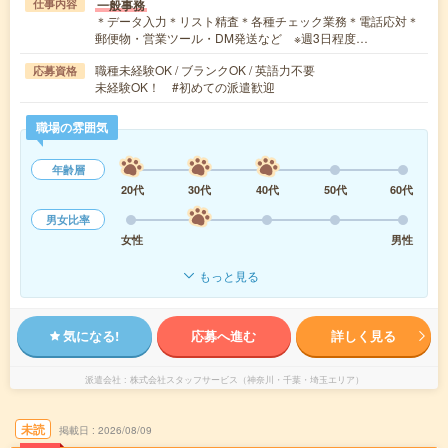
一般事務
仕事内容
＊データ入力＊リスト精査＊各種チェック業務＊電話応対＊
郵便物・営業ツール・DM発送など ※週3日程度…
職種未経験OK / ブランクOK / 英語力不要
応募資格
未経験OK！ #初めての派遣歓迎
職場の雰囲気
年齢層
20代
30代
40代
50代
60代
男女比率
女性
男性
もっと見る
気になる!
応募へ進む
詳しく見る
派遣会社
株式会社スタッフサービス（神奈川・千葉・埼玉エリア）
未読
掲載日
2026/08/09