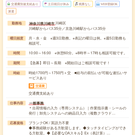
交通費別途支給あり
土日祝日が休み
残業なし
WEB登録OK
派遣
川崎区
神奈川県川崎市
勤務地
川崎駅からバス35分／京急川崎駅からバス35分
月・水・金 ※週3日勤務。※表記の曜日は例。※週5日勤務も
曜日頻度
相談可。
10:00～16:00 ※休憩60分。※8時半～17時も相談可能です。
時間
【急募】即日～長期 ※開始日はご相談可能です！
期間
時給1700円～1750円＋交 ■給与の前払いが可能な速払いサ
時給
ービスあり
交通費
交通費支給あり
一般事務
仕事内容
＊出荷情報の入力（専用システム）｜作業指示書・シールの
発行｜卸先システムへの納品日入力（複数クラウド…
ブランクOK / 英語力不要
応募資格
◆事務経験がある方歓迎します。◆タッチタイピングができ
る方歓迎。◆【必要なOAスキル】Ex（表計算）…