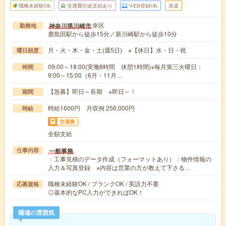
職種未経験OK
交通費別途支給あり
WEB登録OK
派遣
幸区
神奈川県川崎市
勤務地
鹿島田駅から徒歩15分／新川崎駅から徒歩10分
月・火・木・金・土(週5日) ※【休日】水・日・祝
曜日頻度
09:00～18:00(実働8時間 休憩1時間)※毎月第三火曜日：
時間
9:00～15:00（6月・11月…
【急募】即日～長期 ※即日～！
期間
時給1600円 月収例 256,000円
時給
交通費
全額支給
一般事務
仕事内容
：工事見積のデータ作成（フォーマットあり）：物件情報の
入力＆写真登録 ※内容は営業の方が教えて下さる…
職種未経験OK / ブランクOK / 英語力不要
応募資格
◎基本的なPC入力ができればOK！
職場の雰囲気