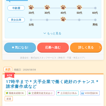
年齢層
20代
30代
40代
50代
60代
男女比率
女性
男性
もっと見る
気になる!
応募へ進む
詳しく見る
派遣会社
株式会社スタッフサービス（神奈川・千葉・埼玉エリア）
未読
掲載日
2026/08/09
NEW
17時半まで＊大手企業で働く絶好のチャンス＊
請求書作成など
職種未経験OK
交通費別途支給あり
土日祝日が休み
WEB登録OK
派遣