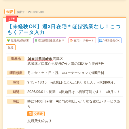
未読
掲載日
2026/08/09
NEW
【未経験OK】週3日在宅＊ほぼ残業なし！こつ
もくデータ入力
職種未経験OK
交通費別途支給あり
在宅・リモート
WEB登録OK
派遣
高津区
神奈川県川崎市
勤務地
武蔵溝ノ口駅から徒歩7分／溝の口駅から徒歩7分
月～金・土・日・祝 ※ローテーションで週5日制
曜日頻度
9:15～18:15 ※残業はほとんどありません。※休憩60分。
時間
2026/09/01～長期 ※開始日はご相談可能です！ ※9月～！
期間
時給1400円＋交 ■給与の前払いが可能な速払いサービスあ
時給
り
交通費
交通費支給あり