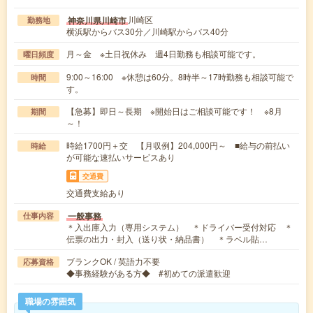
川崎区
神奈川県川崎市
勤務地
横浜駅からバス30分／川崎駅からバス40分
月～金 ※土日祝休み 週4日勤務も相談可能です。
曜日頻度
9:00～16:00 ※休憩は60分。8時半～17時勤務も相談可能で
時間
す。
【急募】即日～長期 ※開始日はご相談可能です！ ※8月
期間
～！
時給1700円＋交 【月収例】204,000円～ ■給与の前払い
時給
が可能な速払いサービスあり
交通費
交通費支給あり
一般事務
仕事内容
＊入出庫入力（専用システム） ＊ドライバー受付対応 ＊
伝票の出力・封入（送り状・納品書） ＊ラベル貼…
ブランクOK / 英語力不要
応募資格
◆事務経験がある方◆ #初めての派遣歓迎
職場の雰囲気