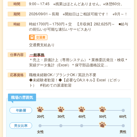
9:00～17:45 ※残業はほとんどありません。※休憩60分。
時間
2026/09/01～長期 ※開始日はご相談可能です！ ※9月～！
期間
時給1700円～1750円＋交 【月収例】282,625円～ ■給与
時給
の前払いが可能な速払いサービスあり
交通費
交通費支給あり
一般事務
仕事内容
＊売上・原価計上（専用システム）＊業務委託発注・検収＊
実績データ集計（Excel）＊保守部品価格設定…
職種未経験OK / ブランクOK / 英語力不要
応募資格
◆未経験者歓迎！◆【必要なOAスキル】Excel（ピボッ
ト） #初めての派遣歓迎
職場の雰囲気
年齢層
20代
30代
40代
50代
60代
男女比率
女性
男性