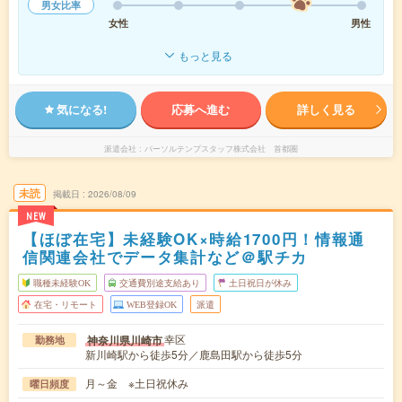
男女比率
女性
男性
もっと見る
気になる!
応募へ進む
詳しく見る
派遣会社
パーソルテンプスタッフ株式会社 首都圏
未読
掲載日
2026/08/09
NEW
【ほぼ在宅】未経験OK×時給1700円！情報通
信関連会社でデータ集計など＠駅チカ
職種未経験OK
交通費別途支給あり
土日祝日が休み
在宅・リモート
WEB登録OK
派遣
幸区
神奈川県川崎市
勤務地
新川崎駅から徒歩5分／鹿島田駅から徒歩5分
月～金 ※土日祝休み
曜日頻度