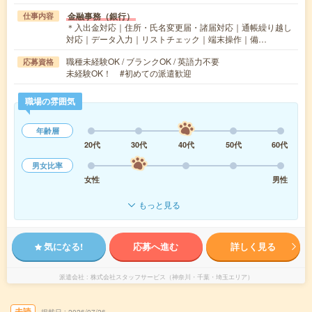
金融事務（銀行）
仕事内容
＊入出金対応｜住所・氏名変更届・諸届対応｜通帳繰り越し
対応｜データ入力｜リストチェック｜端末操作｜備…
職種未経験OK / ブランクOK / 英語力不要
応募資格
未経験OK！ #初めての派遣歓迎
職場の雰囲気
年齢層
20代
30代
40代
50代
60代
男女比率
女性
男性
もっと見る
気になる!
応募へ進む
詳しく見る
派遣会社
株式会社スタッフサービス（神奈川・千葉・埼玉エリア）
未読