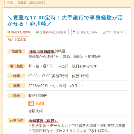
未読
掲載日
2026/08/05
＼貴重な17:00定時！大手銀行で事務経験が活
かせる！@川崎／
職種未経験OK
交通費別途支給あり
土日祝日が休み
WEB登録OK
紹介予定派遣
川崎区
神奈川県川崎市
勤務地
川崎駅から徒歩4分／京急川崎駅から徒歩5分
月～金（週5日） ※土日・祝日お休みです
曜日頻度
09:00～17:00(実働7時間 休憩1時間)
時間
2026年09月上旬～長期 ※9月～！
期間
時給1500円
時給
交通費
全額支給
金融事務（銀行）
仕事内容
＊照会対応＊データ入力＊申請資料の準備＊契約書類の準備
＊電話応対など【OAスキル】入力ができればOK…