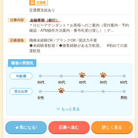
交通費
交通費支給あり
金融事務（銀行）
仕事内容
＊ロビーアテンダント＊お客様へのご案内（受付案内・予約
確認・ATM操作方法案内・番号札受け渡し）｜デ…
職種未経験OK / ブランクOK / 英語力不要
応募資格
◆未経験者歓迎！◆接客経験がある方歓迎。 #初めての派
遣歓迎
職場の雰囲気
年齢層
20代
30代
40代
50代
60代
男女比率
女性
男性
もっと見る
気になる!
応募へ進む
詳しく見る