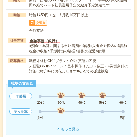
間を経てパート社員登用予定の紹介予定派遣です
時給1450円＋交 #月収10万円以上
時給
交通費
全額支給
金融事務（銀行）
仕事内容
○預金・為替に関する申込書類の確認○入出金や振込の処理○
税金の収納○手形持出の処理○書類の授受○伝票…
職種未経験OK / ブランクOK / 英語力不要
応募資格
未経験OK◆パソコン：基本操作（入力～修正）※労働条件の
詳細は紹介時にお伝えします#初めての派遣歓迎…
職場の雰囲気
年齢層
20代
30代
40代
50代
60代
男女比率
女性
男性
もっと見る