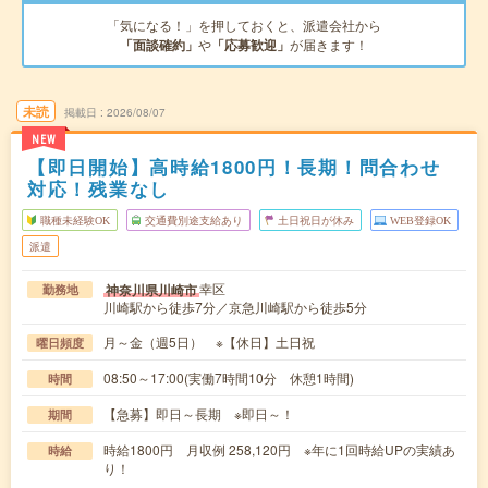
「気になる！」を押しておくと、派遣会社から
「面談確約」
や
「応募歓迎」
が届きます！
未読
掲載日
2026/08/07
NEW
【即日開始】高時給1800円！長期！問合わせ
対応！残業なし
職種未経験OK
交通費別途支給あり
土日祝日が休み
WEB登録OK
派遣
幸区
神奈川県川崎市
勤務地
川崎駅から徒歩7分／京急川崎駅から徒歩5分
月～金（週5日） ※【休日】土日祝
曜日頻度
08:50～17:00(実働7時間10分 休憩1時間)
時間
【急募】即日～長期 ※即日～！
期間
時給1800円 月収例 258,120円 ※年に1回時給UPの実績あ
時給
り！