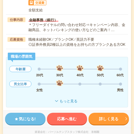
交通費
全額支給
金融事務（銀行）
仕事内容
＊フリーダイヤルの問い合わせ対応⇒キャンペーン内容、金
融商品、ネットバンキングの使い方などのご案内！…
職種未経験OK / ブランクOK / 英語力不要
応募資格
◎証券外務員2種以上の資格をお持ちの方ブランクある方OK
職場の雰囲気
年齢層
20代
30代
40代
50代
60代
男女比率
女性
男性
もっと見る
気になる!
応募へ進む
詳しく見る
派遣会社
パーソルテンプスタッフ株式会社 首都圏