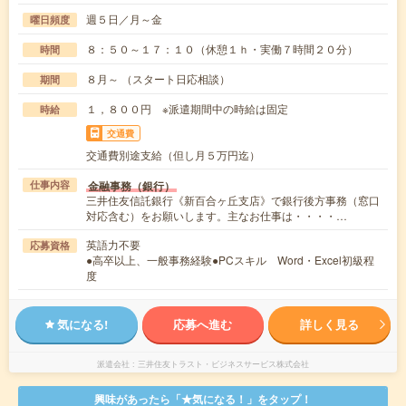
週５日／月～金
曜日頻度
８：５０～１７：１０（休憩１ｈ・実働７時間２０分）
時間
８月～ （スタート日応相談）
期間
１，８００円 ※派遣期間中の時給は固定
時給
交通費
交通費別途支給（但し月５万円迄）
金融事務（銀行）
仕事内容
三井住友信託銀行《新百合ヶ丘支店》で銀行後方事務（窓口
対応含む）をお願いします。主なお仕事は・・・・…
英語力不要
応募資格
●高卒以上、一般事務経験●PCスキル Word・Excel初級程
度
気になる!
応募へ進む
詳しく見る
派遣会社
三井住友トラスト・ビジネスサービス株式会社
興味があったら「★気になる！」をタップ！