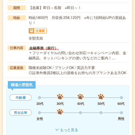
【急募】即日～長期 ※即日～！
期間
時給1800円 月収例 258,120円 ※年に1回時給UPの実績あ
時給
り！
交通費
全額支給
金融事務（銀行）
仕事内容
＊フリーダイヤルの問い合わせ対応⇒キャンペーン内容、金
融商品、ネットバンキングの使い方などのご案内！…
職種未経験OK / ブランクOK / 英語力不要
応募資格
◎証券外務員2種以上の資格をお持ちの方ブランクある方OK
職場の雰囲気
年齢層
20代
30代
40代
50代
60代
男女比率
女性
男性
もっと見る