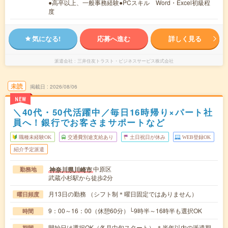
●高卒以上、一般事務経験●PCスキル Word・Excel初級程
度
気になる!
応募へ進む
詳しく見る
派遣会社
三井住友トラスト・ビジネスサービス株式会社
未読
掲載日
2026/08/06
NEW
＼40代・50代活躍中／毎日16時帰り×パート社
員へ！銀行でお客さまサポートなど
職種未経験OK
交通費別途支給あり
土日祝日が休み
WEB登録OK
紹介予定派遣
中原区
神奈川県川崎市
勤務地
武蔵小杉駅から徒歩2分
月13日の勤務 （シフト制＊曜日固定ではありません）
曜日頻度
9：00～16：00（休憩60分）└9時半～16時半も選択OK
時間
開始日は選択OK（各月中旬スタート） ＊半年以内の派遣期
期間