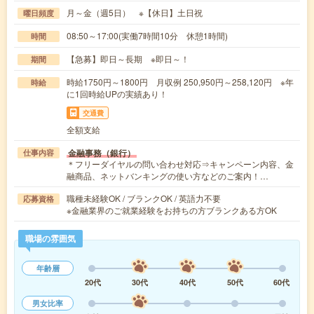
月～金（週5日） ※【休日】土日祝
曜日頻度
08:50～17:00(実働7時間10分 休憩1時間)
時間
【急募】即日～長期 ※即日～！
期間
時給1750円～1800円 月収例 250,950円～258,120円 ※年
時給
に1回時給UPの実績あり！
交通費
全額支給
金融事務（銀行）
仕事内容
＊フリーダイヤルの問い合わせ対応⇒キャンペーン内容、金
融商品、ネットバンキングの使い方などのご案内！…
職種未経験OK / ブランクOK / 英語力不要
応募資格
※金融業界のご就業経験をお持ちの方ブランクある方OK
職場の雰囲気
年齢層
20代
30代
40代
50代
60代
男女比率