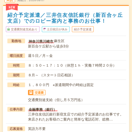
掲載日
2026/08/07
NEW
紹介予定派遣／三井住友信託銀行（新百合ヶ丘
支店）でのロビー案内と事務のお仕事！
交通費別途支給あり
土日祝日が休み
紹介予定派遣
麻生区
神奈川県川崎市
勤務地
新百合ケ丘駅から徒歩3分
週５日／月～金
曜日頻度
８：５０～１７：１０（休憩１ｈ・実働７時間２０分）
時間
８月～ （スタート日応相談）
期間
１，８００円 ※派遣期間中の時給は固定
時給
交通費
交通費別途支給（但し月５万円迄）
金融事務（銀行）
仕事内容
三井住友信託銀行新宿支店での紹介予定派遣のお仕事です。
来店されたお客様のご案内と簡単な電話応対、総務…
英語力不要
応募資格