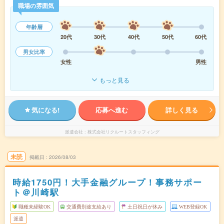
職場の雰囲気
年齢層
20代
30代
40代
50代
60代
男女比率
女性
男性
もっと見る
気になる!
応募へ進む
詳しく見る
派遣会社
株式会社リクルートスタッフィング
未読
掲載日
2026/08/03
時給1750円！大手金融グループ！事務サポー
ト＠川崎駅
職種未経験OK
交通費別途支給あり
土日祝日が休み
WEB登録OK
派遣