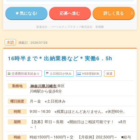
気になる!
応募へ進む
詳しく見る
派遣会社
パーソルテンプスタッフ株式会社 首都圏
未読
掲載日
2026/07/29
16時半まで＊出納業務など＊実働6．5h
交通費別途支給あり
土日祝日が休み
WEB登録OK
派遣
幸区
神奈川県川崎市
勤務地
川崎駅から徒歩6分
月～金 ※土日祝休み
曜日頻度
9:00～16:30 ※残業はほとんどありません。※休憩60分。
時間
【急募】即日～長期 ※開始日はご相談可能です！ ※8月
期間
～！
時給1500円～1600円＋交 【月収例】202,500円～ ■給与
時給