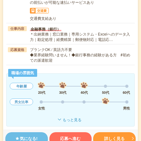
の前払いが可能な速払いサービスあり
交通費
交通費支給あり
金融事務（銀行）
仕事内容
＊出納業務｜窓口業務｜専用システム・Excelへのデータ入
力｜勘定処理｜経費精算｜郵便物対応｜電話応…
ブランクOK / 英語力不要
応募資格
◆業界経験問いません！◆銀行事務の経験がある方 #初め
ての派遣歓迎
職場の雰囲気
年齢層
20代
30代
40代
50代
60代
男女比率
女性
男性
もっと見る
気になる!
応募へ進む
詳しく見る