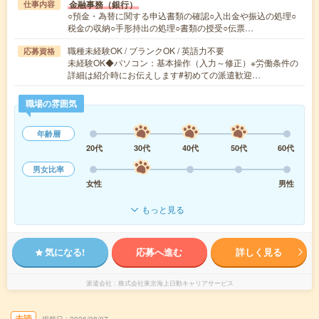
金融事務（銀行）
仕事内容
○預金・為替に関する申込書類の確認○入出金や振込の処理○
税金の収納○手形持出の処理○書類の授受○伝票…
職種未経験OK / ブランクOK / 英語力不要
応募資格
未経験OK◆パソコン：基本操作（入力～修正）※労働条件の
詳細は紹介時にお伝えします#初めての派遣歓迎…
職場の雰囲気
年齢層
20代
30代
40代
50代
60代
男女比率
女性
男性
もっと見る
気になる!
応募へ進む
詳しく見る
派遣会社
株式会社東京海上日動キャリアサービス
未読