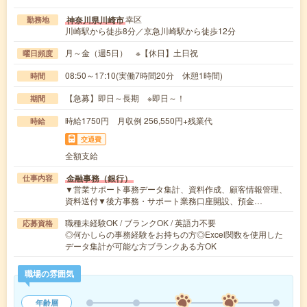
幸区
神奈川県川崎市
勤務地
川崎駅から徒歩8分／京急川崎駅から徒歩12分
月～金（週5日） ※【休日】土日祝
曜日頻度
08:50～17:10(実働7時間20分 休憩1時間)
時間
【急募】即日～長期 ※即日～！
期間
時給1750円 月収例 256,550円+残業代
時給
交通費
全額支給
金融事務（銀行）
仕事内容
▼営業サポート事務データ集計、資料作成、顧客情報管理、
資料送付▼後方事務・サポート業務口座開設、預金…
職種未経験OK / ブランクOK / 英語力不要
応募資格
◎何かしらの事務経験をお持ちの方◎Excel関数を使用した
データ集計が可能な方ブランクある方OK
職場の雰囲気
年齢層