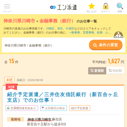
メニュー
気になる!
ログイン
検索
神奈川県川崎市
×
金融事務（銀行）
のお仕事一覧
川崎市の派遣のお仕事情報です。
川崎区
、
幸区
、
中原区
などのエリアをチェックして
みてください。金融事務（銀行）のお仕事の他に、
一般事務
、
営業事務
、
総務・人
事・労務
などを取り揃えています。さらに、
短期
・
単発
などの期間や、
職種未経験OK
などのこだわり条件で絞り込んでいただけます。職種辞典：
金融事務のお仕事とは？
条件の変更
とは？
神奈川県川崎市 / 金融事務（銀行）
15
1,627
全
件
平均時給:
円
時給順
新着順
未読
掲載日
2026/08/08
NEW
紹介予定派遣／三井住友信託銀行（新百合ヶ丘
支店）でのお仕事！
交通費別途支給あり
土日祝日が休み
紹介予定派遣
麻生区
神奈川県川崎市
勤務地
新百合ケ丘駅から徒歩3分