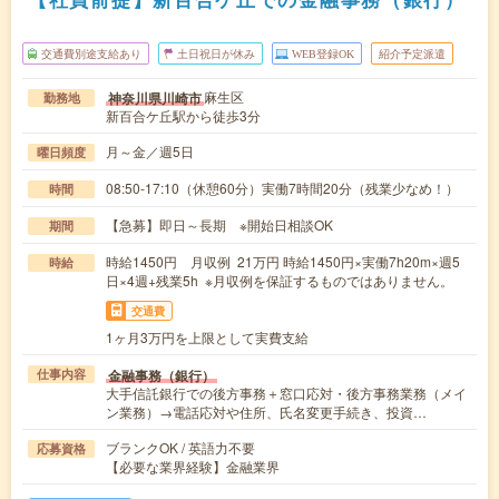
交通費別途支給あり
土日祝日が休み
WEB登録OK
紹介予定派遣
麻生区
神奈川県川崎市
勤務地
新百合ケ丘駅から徒歩3分
月～金／週5日
曜日頻度
08:50-17:10（休憩60分）実働7時間20分（残業少なめ！）
時間
【急募】即日～長期 ※開始日相談OK
期間
時給1450円 月収例 21万円 時給1450円×実働7h20m×週5
時給
日×4週+残業5h ※月収例を保証するものではありません。
交通費
1ヶ月3万円を上限として実費支給
金融事務（銀行）
仕事内容
大手信託銀行での後方事務＋窓口応対・後方事務業務（メイ
ン業務）→電話応対や住所、氏名変更手続き、投資…
ブランクOK / 英語力不要
応募資格
【必要な業界経験】金融業界