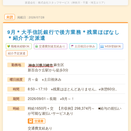
派遣会社
株式会社スタッフサービス（神奈川・千葉・埼玉エリア）
未読
掲載日
2026/07/28
9月＊大手信託銀行で後方業務＊残業ほぼなし
＊紹介予定派遣
職種未経験OK
交通費別途支給あり
土日祝日が休み
WEB登録OK
紹介予定派遣
麻生区
神奈川県川崎市
勤務地
新百合ケ丘駅から徒歩3分
月～金 ※土日祝休み
曜日頻度
8:50～17:10 ※残業はほとんどありません。※休憩60分。
時間
2026/09/01～長期 ※9月～！
期間
時給1650円＋交 【月収例】298,374円～ ■給与の前払い
時給
が可能な速払いサービスあり
交通費
交通費支給あり