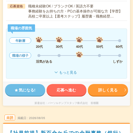
職種未経験OK / ブランクOK / 英語力不要
応募資格
事務経験をお持ちの方・PCの基本操作が可能な方【学歴】
高校ご卒業以上【選考ステップ】履歴書・職務経歴…
職場の雰囲気
年齢層
20代
30代
40代
50代
60代
職場の様子
活気がある
しずか
もっと見る
気になる!
応募へ進む
詳しく見る
派遣会社
パーソルテンプスタッフ株式会社 首都圏
未読
掲載日
2026/08/05
【社員前提】新百合ケ丘での金融事務（銀行）