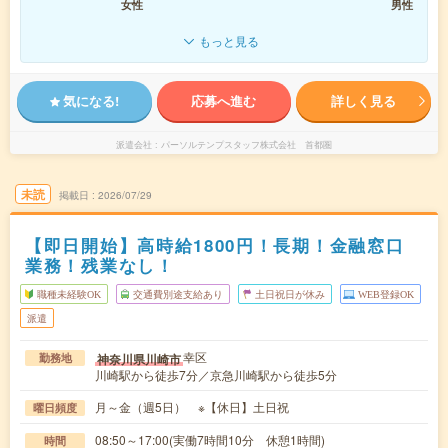
女性
男性
もっと見る
気になる!
応募へ進む
詳しく見る
派遣会社
パーソルテンプスタッフ株式会社 首都圏
未読
掲載日
2026/07/29
【即日開始】高時給1800円！長期！金融窓口
業務！残業なし！
職種未経験OK
交通費別途支給あり
土日祝日が休み
WEB登録OK
派遣
幸区
神奈川県川崎市
勤務地
川崎駅から徒歩7分／京急川崎駅から徒歩5分
月～金（週5日） ※【休日】土日祝
曜日頻度
08:50～17:00(実働7時間10分 休憩1時間)
時間