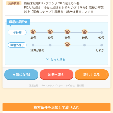
職種未経験OK / ブランクOK / 英語力不要
応募資格
PC入力経験・社会人経験をお持ちの方【学歴】高校ご卒業
以上【選考ステップ】履歴書・職務経歴書による書…
職場の雰囲気
年齢層
20代
30代
40代
50代
60代
職場の様子
活気がある
しずか
もっと見る
気になる!
応募へ進む
詳しく見る
派遣会社
パーソルテンプスタッフ株式会社 首都圏
検索条件を追加して絞り込む