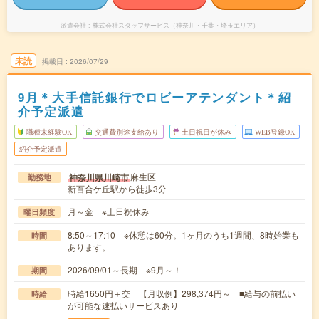
派遣会社
株式会社スタッフサービス（神奈川・千葉・埼玉エリア）
未読
掲載日
2026/07/29
9月＊大手信託銀行でロビーアテンダント＊紹
介予定派遣
職種未経験OK
交通費別途支給あり
土日祝日が休み
WEB登録OK
紹介予定派遣
麻生区
神奈川県川崎市
勤務地
新百合ケ丘駅から徒歩3分
月～金 ※土日祝休み
曜日頻度
8:50～17:10 ※休憩は60分。1ヶ月のうち1週間、8時始業も
時間
あります。
2026/09/01～長期 ※9月～！
期間
時給1650円＋交 【月収例】298,374円～ ■給与の前払い
時給
が可能な速払いサービスあり