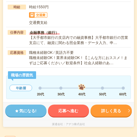
時給1550円
時給
交通費
交通費支給
金融事務（銀行）
仕事内容
【大手都市銀行の支店内での融資事務】大手都市銀行の営業
支店にて、融資に関わる照会業務・データ入力、申…
職種未経験OK / 英語力不要
応募資格
職種未経験OK！業界未経験OK！【こんな方におススメ！ま
ずはご応募ください／歓迎条件】社会人経験のあ…
職場の雰囲気
年齢層
20代
30代
40代
50代
60代
気になる!
応募へ進む
詳しく見る
派遣会社
アデコ株式会社