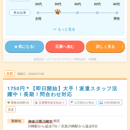
20代
30代
40代
50代
60代
男女比率
女性
男性
もっと見る
気になる!
応募へ進む
詳しく見る
派遣会社
パーソルテンプスタッフ株式会社 首都圏
未読
掲載日
2026/07/29
1750円＊【即日開始】大手！派遣スタッフ活
躍中！長期！問合わせ対応
職種未経験OK
交通費別途支給あり
土日祝日が休み
WEB登録OK
派遣
幸区
神奈川県川崎市
勤務地
川崎駅から徒歩7分／京急川崎駅から徒歩5分