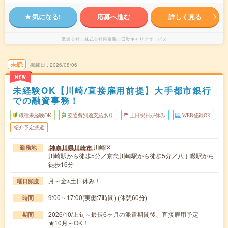
気になる!
応募へ進む
詳しく見る
派遣会社
株式会社東京海上日動キャリアサービス
未読
掲載日
2026/08/06
NEW
未経験OK【川崎/直接雇用前提】大手都市銀行
での融資事務！
職種未経験OK
交通費別途支給あり
土日祝日が休み
WEB登録OK
紹介予定派遣
川崎区
神奈川県川崎市
勤務地
川崎駅から徒歩5分／京急川崎駅から徒歩5分／八丁畷駅から
徒歩16分
月～金※土日休み！
曜日頻度
9:00～17:00(実働:7時間) (休憩60分)
時間
2026/10/上旬～最長6ヶ月の派遣期間後、直接雇用予定
期間
★10月～OK！