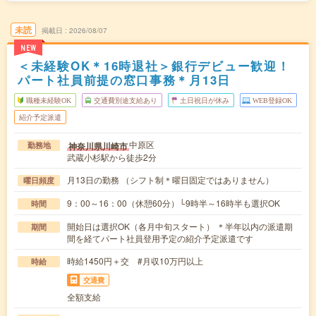
未読
掲載日
2026/08/07
NEW
＜未経験OK＊16時退社＞銀行デビュー歓迎！
パート社員前提の窓口事務＊月13日
職種未経験OK
交通費別途支給あり
土日祝日が休み
WEB登録OK
紹介予定派遣
中原区
神奈川県川崎市
勤務地
武蔵小杉駅から徒歩2分
月13日の勤務 （シフト制＊曜日固定ではありません）
曜日頻度
9：00～16：00（休憩60分）└9時半～16時半も選択OK
時間
開始日は選択OK（各月中旬スタート） ＊半年以内の派遣期
期間
間を経てパート社員登用予定の紹介予定派遣です
時給1450円＋交 #月収10万円以上
時給
交通費
全額支給