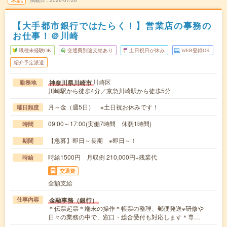
掲載日
2026/07/26
【大手都市銀行ではたらく！】営業店の事務の
お仕事！＠川崎
職種未経験OK
交通費別途支給あり
土日祝日が休み
WEB登録OK
紹介予定派遣
川崎区
神奈川県川崎市
勤務地
川崎駅から徒歩4分／京急川崎駅から徒歩5分
月～金（週5日） ※土日祝お休みです！
曜日頻度
09:00～17:00(実働7時間 休憩1時間)
時間
【急募】即日～長期 ※即日～！
期間
時給1500円 月収例 210,000円+残業代
時給
交通費
全額支給
金融事務（銀行）
仕事内容
＊伝票起票＊端末の操作＊帳票の整理、郵便発送※研修や
日々の業務の中で、窓口・総合受付も対応します＊専…