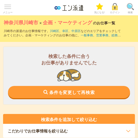
メニュー
気になる!
ログイン
検索
神奈川県川崎市
×
企画・マーケティング
のお仕事一覧
川崎市の派遣のお仕事情報です。
川崎区
、
幸区
、
中原区
などのエリアをチェックして
みてください。企画・マーケティングのお仕事の他に、
一般事務
、
営業事務
、
総務・
人事・労務
などを取り揃えています。さらに、
短期
・
単発
などの期間や、
職種未経験
OK
などのこだわり条件で絞り込んでいただけます。職種辞典：
企画・マーケティング
のお仕事とは？とは？
検索した条件に合う
お仕事がありませんでした
条件を変更して再検索
検索条件を追加して絞り込む
こだわり
でお仕事情報を絞り込む