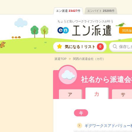
エン派遣
23427
件
エンバイト
25205
件
ちょうど良いワークライフバランスが叶う
関西版
気になる！リスト
0
保存し
派遣TOP
関西の派遣会社（カ行）
社名から派遣会
カ
ア
サ
キ
ギグワークスアドバリュー